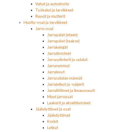
Vahat ja autonhoito
Työkalut ja tarvikkeet
Ruuvit ja mutterit
Huolto-osat ja tarvikkeet
Jarru-osat
Jarrupalat (eteen)
Jarrupalat (taakse)
Jarrukengät
Jarrutiivisteet
Jarrusylinterit ja satulat
Jarrurummut
Jarrulevyt
Jarrusatulan männät
Jarruletkut ja -vaijerit
Jarruliittimet ja ilmausruuvit
Muut jarruosat
Laakerit ja akselitiivisteet
Jäähdyttimet ja osat
Jäähdyttimet
Korkit
Letkut