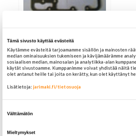
Venttiilinkopan tiiviste
Tämä sivusto käyttää evästeitä
39,00 €
Käytämme evästeitä tarjoamamme sisällön ja mainosten räät
median ominaisuuksien tukemiseen ja kävijämäärämme analy
sosiaalisen median, mainosalan ja analytiikka-alan kumppanei
käytät sivustoamme. Kumppanimme voivat yhdistää näitä tieto
olet antanut heille tai joita on kerätty, kun olet käyttänyt h
Lisätietoja:
jarimaki.fi/tietosuoja
Suostumuksen
valinta
Välttämätön
Mieltymykset