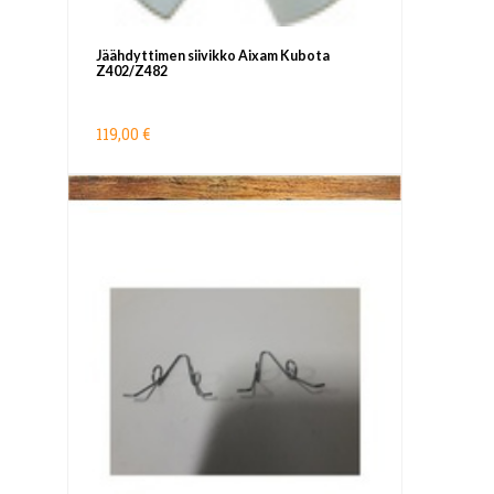
Jäähdyttimen siivikko Aixam Kubota
Z402/Z482
119,00 €