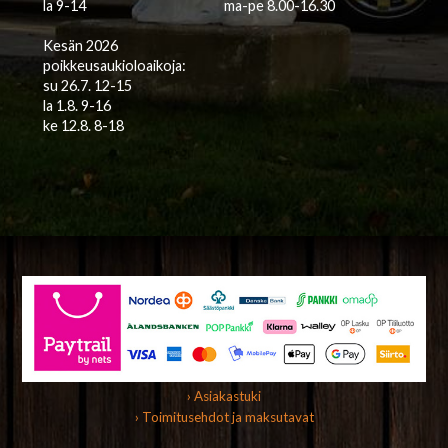
la 9-14
ma-pe 8.00-16.30
Kesän 2026
poikkeusaukioloaikoja:
su 26.7. 12-15
la 1.8. 9-16
ke 12.8. 8-18
› Asiakastuki
› Toimitusehdot ja maksutavat