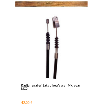
Käsijarruvaijeri taka oikea/vasen Microcar
MC2
42,00 €