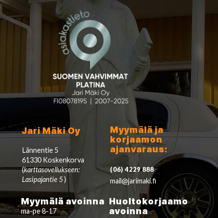
Myymälä ja
Jari Mäki Oy
korjaamon
ajanvaraus:
Lännentie 5
61330 Koskenkorva
(
karttasovellukseen:
(06) 4229 888
Lasipajantie 5
)
mail@jarimaki.fi
Myymälä avoinna
Huoltokorjaamo
avoinna
ma-pe 8-17