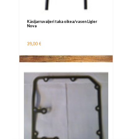
Käsijarruvaijeri taka oikea/vasen Ligier
Nova
39,00 €