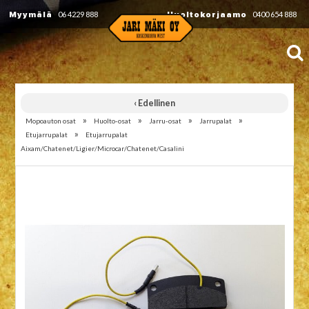
Myymälä
06 4229 888
Huoltokorjaamo
0400 654 888
‹ Edellinen
»
»
»
»
Mopoauton osat
Huolto-osat
Jarru-osat
Jarrupalat
»
Etujarrupalat
Etujarrupalat
Aixam/Chatenet/Ligier/Microcar/Chatenet/Casalini