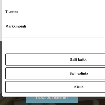
Tilastot
Takavariaattori Aixam
Markkinointi
389,00 €
Salli kaikki
Welcome to
Koskenkorva
West
Ranch
Salli valinta
Store for real cowboys
and cowgirls
Kiellä
TILAA UUTISKIRJE ›