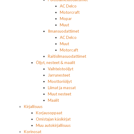
AC Delco
Motorcraft
Mopar
Muut
Ilmansuodattimet
AC Delco
Muut
Motorcaft
Raitisilmasuodattimet
Öljyt, nesteet & maalit
Vaihteistoöljyt
Jarrunesteet
Moottoriöljyt
Liimat ja massat
Muut nesteet
Maalit
Kirjallisuus
Korjausoppaat
Omistajan käsikirjat
Muu autokirjallisuus
Korinosat