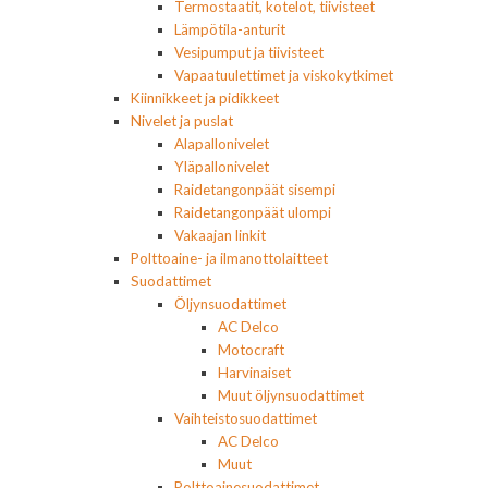
Termostaatit, kotelot, tiivisteet
Lämpötila-anturit
Vesipumput ja tiivisteet
Vapaatuulettimet ja viskokytkimet
Kiinnikkeet ja pidikkeet
Nivelet ja puslat
Alapallonivelet
Yläpallonivelet
Raidetangonpäät sisempi
Raidetangonpäät ulompi
Vakaajan linkit
Polttoaine- ja ilmanottolaitteet
Suodattimet
Öljynsuodattimet
AC Delco
Motocraft
Harvinaiset
Muut öljynsuodattimet
Vaihteistosuodattimet
AC Delco
Muut
Polttoainesuodattimet