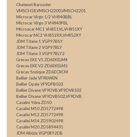
Chatenet Barooder
VMSCH18,VMSCH2200,VMSCH2201
Microcar Virgo 1/2 VH840BBL
Microcar Virgo 3 VH840PBL
Microacar MC1 VH851XL,VH851XY
Microcar MC2 VH852XX,VH852XY
JDM Titane 1 VGP97BSY
JDM Titane 2 VGP97BLY
JDM Titane 3 VGP97BLY2
Grecav EKE V1 ZD6EKELM4
Grecav EKE V2 ZD6EKELM5
Grecav Sonique ZD6ECRCM
Bellier Jade VF9BWEN
Bellier Opale VF9DPB503
Bellier Divane VF9DVB,VF9DVB502
Bellier Divane VF9DVB502,VF9DVB
Casalini Ydea ZD50
Casalini M10 ZD5772498
Casalini M12 ZD5772498
Casalini M14 ZD5902498
Casalini M20 ZD5894431
JDM Albizia VGP08Y2DB