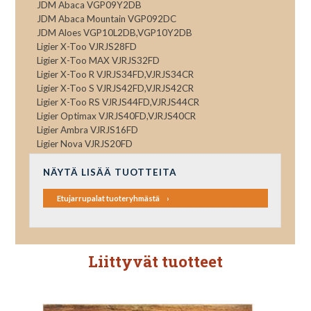
JDM Abaca VGP09Y2DB
JDM Abaca Mountain VGP092DC
JDM Aloes VGP10L2DB,VGP10Y2DB
Ligier X-Too VJRJS28FD
Ligier X-Too MAX VJRJS32FD
Ligier X-Too R VJRJS34FD,VJRJS34CR
Ligier X-Too S VJRJS42FD,VJRJS42CR
Ligier X-Too RS VJRJS44FD,VJRJS44CR
Ligier Optimax VJRJS40FD,VJRJS40CR
Ligier Ambra VJRJS16FD
Ligier Nova VJRJS20FD
NÄYTÄ LISÄÄ TUOTTEITA
Etujarrupalat tuoteryhmästä
Liittyvät tuotteet