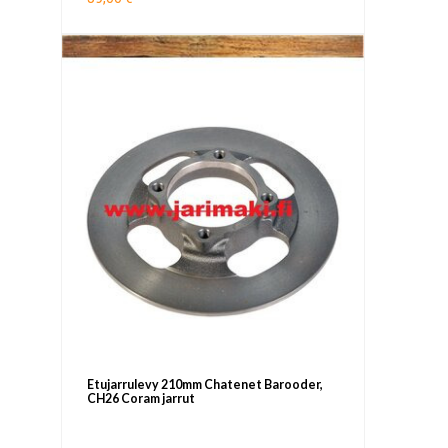
Etujarrulevy 210mm Chatenet Barooder,
CH26 Coram jarrut