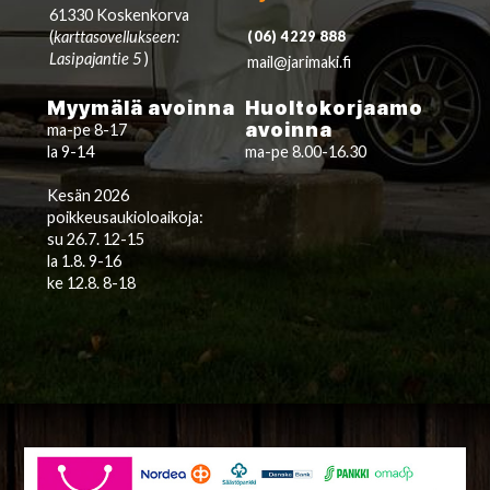
61330 Koskenkorva
(
karttasovellukseen:
(06) 4229 888
Lasipajantie 5
)
mail@jarimaki.fi
Myymälä avoinna
Huoltokorjaamo
avoinna
ma-pe 8-17
la 9-14
ma-pe 8.00-16.30
Kesän 2026
poikkeusaukioloaikoja:
su 26.7. 12-15
la 1.8. 9-16
ke 12.8. 8-18