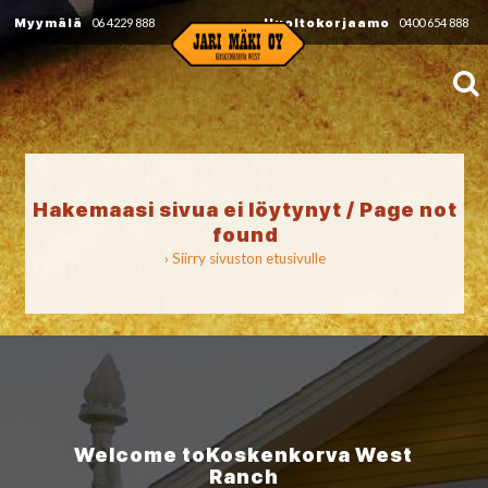
Myymälä
06 4229 888
Huoltokorjaamo
0400 654 888
Hakemaasi sivua ei löytynyt / Page not
found
› Siirry sivuston etusivulle
Welcome to
Koskenkorva
West
Ranch