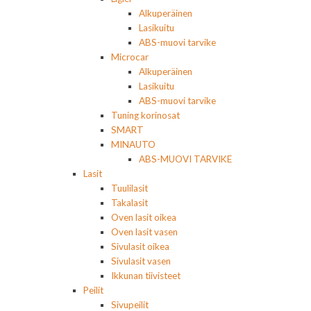
Alkuperäinen
Lasikuitu
ABS-muovi tarvike
Microcar
Alkuperäinen
Lasikuitu
ABS-muovi tarvike
Tuning korinosat
SMART
MINAUTO
ABS-MUOVI TARVIKE
Lasit
Tuulilasit
Takalasit
Oven lasit oikea
Oven lasit vasen
Sivulasit oikea
Sivulasit vasen
Ikkunan tiivisteet
Peilit
Sivupeilit