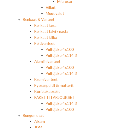
Microcar
Vilkut
Muut valot
Renkaat & Vanteet
Renkaat kesä
Renkaat talvi / nasta
Renkaat kitka
Peltivanteet
Pulttijako 4x100
Pulttijako 4x114,3
Alumiinivanteet
Pulttijako 4x100
Pulttijako 4x114,3
Kromivanteet
Pyöränpultit & mutterit
Koristekapselit
PAKETTITARJOUKSET
Pulttijako 4x114,3
Pulttijako 4x100
Rungon osat
Aixam
JDM