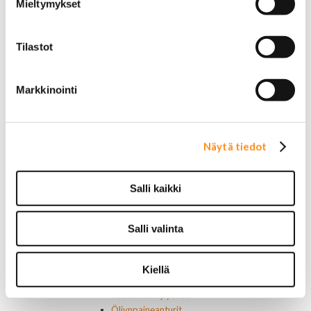
Mieltymykset
Valoraudat
Roiskeläpät
Rekisterikilven kehykset
Tilastot
Sivulasivisiirit ja tuuliohjaimet
Työkalulaatikot
Vetokoukut ja osat
Markkinointi
Vetokoukun peitelevyt
Muut ulkopuolen osat
Voimansiirto
Ristikot ja tukilaakerit
Näytä tiedot
Laakerit, muut
Tiivisteet
Vaihteisto-osat
Salli kaikki
Vetoakselit ja suojakumit
Moottorin osat
Moottorin tiivisteet
Salli valinta
Moottorin ehostusosat
Muut moottorin osat
Hihnat
Kiellä
Kiristimet
Kauttakulkupyörät
Öljynpaineanturit