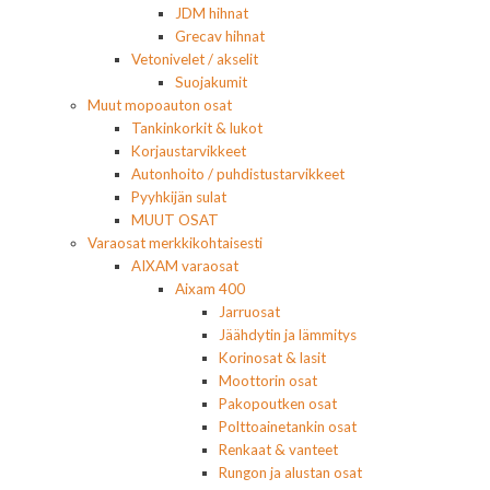
JDM hihnat
Grecav hihnat
Vetonivelet / akselit
Suojakumit
Muut mopoauton osat
Tankinkorkit & lukot
Korjaustarvikkeet
Autonhoito / puhdistustarvikkeet
Pyyhkijän sulat
MUUT OSAT
Varaosat merkkikohtaisesti
AIXAM varaosat
Aixam 400
Jarruosat
Jäähdytin ja lämmitys
Korinosat & lasit
Moottorin osat
Pakopoutken osat
Polttoainetankin osat
Renkaat & vanteet
Rungon ja alustan osat