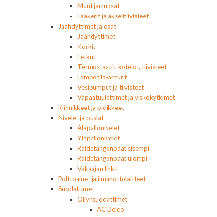
Muut jarruosat
Laakerit ja akselitiivisteet
Jäähdyttimet ja osat
Jäähdyttimet
Korkit
Letkut
Termostaatit, kotelot, tiivisteet
Lämpötila-anturit
Vesipumput ja tiivisteet
Vapaatuulettimet ja viskokytkimet
Kiinnikkeet ja pidikkeet
Nivelet ja puslat
Alapallonivelet
Yläpallonivelet
Raidetangonpäät sisempi
Raidetangonpäät ulompi
Vakaajan linkit
Polttoaine- ja ilmanottolaitteet
Suodattimet
Öljynsuodattimet
AC Delco