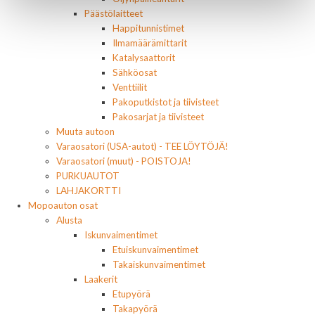
Päästölaitteet
Happitunnistimet
Ilmamäärämittarit
Katalysaattorit
Sähköosat
Venttiilit
Pakoputkistot ja tiivisteet
Pakosarjat ja tiivisteet
Muuta autoon
Varaosatori (USA-autot) - TEE LÖYTÖJÄ!
Varaosatori (muut) - POISTOJA!
PURKUAUTOT
LAHJAKORTTI
Mopoauton osat
Alusta
Iskunvaimentimet
Etuiskunvaimentimet
Takaiskunvaimentimet
Laakerit
Etupyörä
Takapyörä