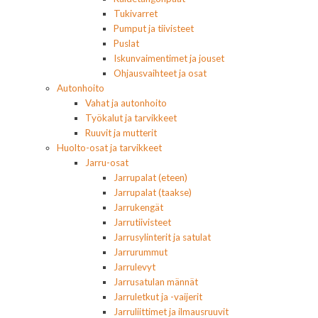
Tukivarret
Pumput ja tiivisteet
Puslat
Iskunvaimentimet ja jouset
Ohjausvaihteet ja osat
Autonhoito
Vahat ja autonhoito
Työkalut ja tarvikkeet
Ruuvit ja mutterit
Huolto-osat ja tarvikkeet
Jarru-osat
Jarrupalat (eteen)
Jarrupalat (taakse)
Jarrukengät
Jarrutiivisteet
Jarrusylinterit ja satulat
Jarrurummut
Jarrulevyt
Jarrusatulan männät
Jarruletkut ja -vaijerit
Jarruliittimet ja ilmausruuvit