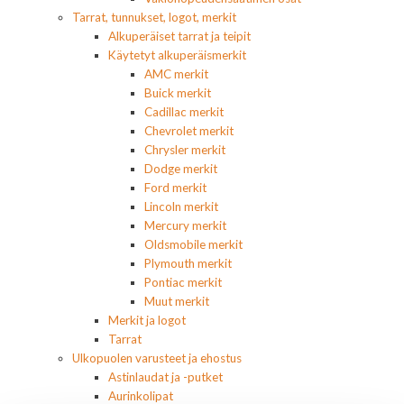
Tarrat, tunnukset, logot, merkit
Alkuperäiset tarrat ja teipit
Käytetyt alkuperäismerkit
AMC merkit
Buick merkit
Cadillac merkit
Chevrolet merkit
Chrysler merkit
Dodge merkit
Ford merkit
Lincoln merkit
Mercury merkit
Oldsmobile merkit
Plymouth merkit
Pontiac merkit
Muut merkit
Merkit ja logot
Tarrat
Ulkopuolen varusteet ja ehostus
Astinlaudat ja -putket
Aurinkolipat