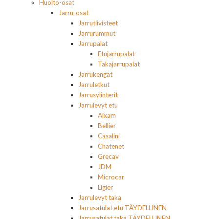
Huolto-osat
Jarru-osat
Jarrutiivisteet
Jarrurummut
Jarrupalat
Etujarrupalat
Takajarrupalat
Jarrukengät
Jarruletkut
Jarrusylinterit
Jarrulevyt etu
Aixam
Bellier
Casalini
Chatenet
Grecav
JDM
Microcar
Ligier
Jarrulevyt taka
Jarrusatulat etu TÄYDELLINEN
Jarrusatulat taka TÄYDELLINEN