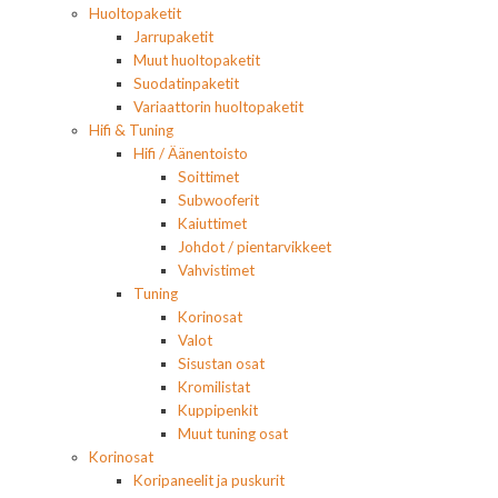
Huoltopaketit
Jarrupaketit
Muut huoltopaketit
Suodatinpaketit
Variaattorin huoltopaketit
Hifi & Tuning
Hifi / Äänentoisto
Soittimet
Subwooferit
Kaiuttimet
Johdot / pientarvikkeet
Vahvistimet
Tuning
Korinosat
Valot
Sisustan osat
Kromilistat
Kuppipenkit
Muut tuning osat
Korinosat
Koripaneelit ja puskurit