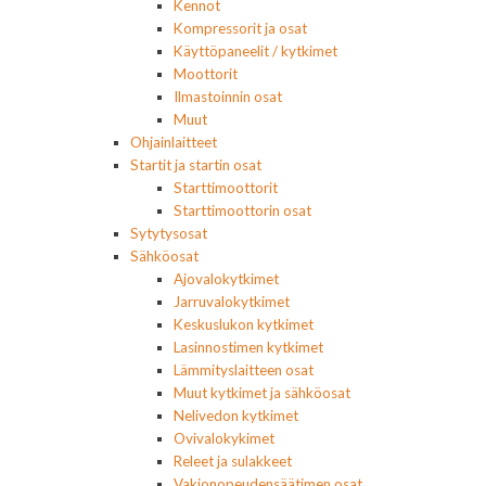
Kennot
Kompressorit ja osat
Käyttöpaneelit / kytkimet
Moottorit
Ilmastoinnin osat
Muut
Ohjainlaitteet
Startit ja startin osat
Starttimoottorit
Starttimoottorin osat
Sytytysosat
Sähköosat
Ajovalokytkimet
Jarruvalokytkimet
Keskuslukon kytkimet
Lasinnostimen kytkimet
Lämmityslaitteen osat
Muut kytkimet ja sähköosat
Nelivedon kytkimet
Ovivalokykimet
Releet ja sulakkeet
Vakionopeudensäätimen osat