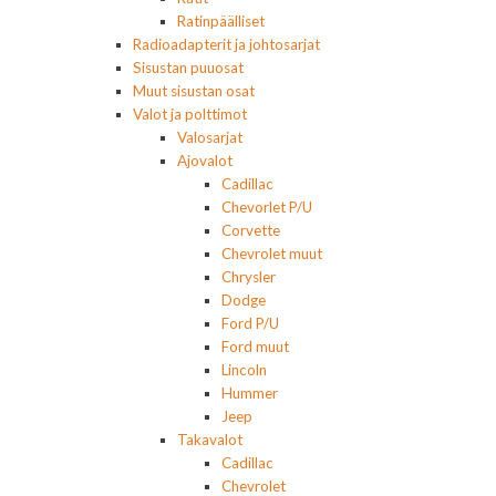
Ratinpäälliset
Radioadapterit ja johtosarjat
Sisustan puuosat
Muut sisustan osat
Valot ja polttimot
Valosarjat
Ajovalot
Cadillac
Chevorlet P/U
Corvette
Chevrolet muut
Chrysler
Dodge
Ford P/U
Ford muut
Lincoln
Hummer
Jeep
Takavalot
Cadillac
Chevrolet