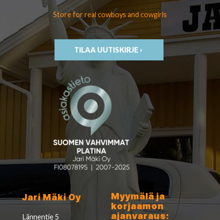
Store for real cowboys
and cowgirls
TILAA UUTISKIRJE ›
Myymälä ja
Jari Mäki Oy
korjaamon
ajanvaraus:
Lännentie 5