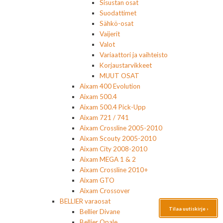
Sisustan osat
Suodattimet
Sähkö-osat
Vaijerit
Valot
Variaattori ja vaihteisto
Korjaustarvikkeet
MUUT OSAT
Aixam 400 Evolution
Aixam 500.4
Aixam 500.4 Pick-Upp
Aixam 721 / 741
Aixam Crossline 2005-2010
Aixam Scouty 2005-2010
Aixam City 2008-2010
Aixam MEGA 1 & 2
Aixam Crossline 2010+
Aixam GTO
Aixam Crossover
BELLIER varaosat
Tilaa uutiskirje ›
Bellier Divane
Bellier Opale