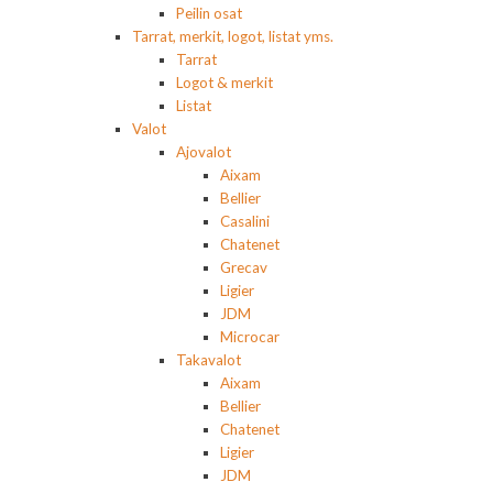
Peilin osat
Tarrat, merkit, logot, listat yms.
Tarrat
Logot & merkit
Listat
Valot
Ajovalot
Aixam
Bellier
Casalini
Chatenet
Grecav
Ligier
JDM
Microcar
Takavalot
Aixam
Bellier
Chatenet
Ligier
JDM