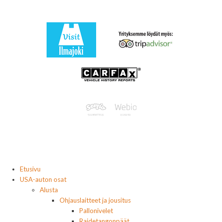
Etusivu
USA-auton osat
Alusta
Ohjauslaitteet ja jousitus
Pallonivelet
Raidetangonpäät