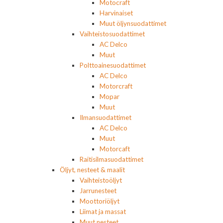
Motocraft
Harvinaiset
Muut öljynsuodattimet
Vaihteistosuodattimet
AC Delco
Muut
Polttoainesuodattimet
AC Delco
Motorcraft
Mopar
Muut
Ilmansuodattimet
AC Delco
Muut
Motorcaft
Raitisilmasuodattimet
Öljyt, nesteet & maalit
Vaihteistoöljyt
Jarrunesteet
Moottoriöljyt
Liimat ja massat
Muut nesteet