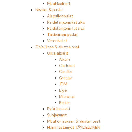
Muut laakerit
Nivelet & puslat
Alapallonivelet
Raidetangonpäät ulko
Raidetangonpäät sisä
Tukivarren puslat
Vetonivelet
Ohjauksen & alustan osat
Olka-akselit
Aixam
Chatenet
Casalini
Grecav
JDM
Ligier
Microcar
Bellier
Pyörän navat
Suojakumit
Muut ohjauksen & alustan osat
Hammastangot TÄYDELLINEN