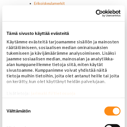
Erikoiskeulamerkit
Kromilistat
Kromikoristeet
Cadillac
Chevrolet
Tämä sivusto käyttää evästeitä
Chrysler
Dodge
Käytämme evästeitä tarjoamamme sisällön ja mainosten
Ford
räätälöimiseen, sosiaalisen median ominaisuuksien
Hummer
tukemiseen ja kävijämäärämme analysoimiseen. Lisäksi
Jeep
jaamme sosiaalisen median, mainosalan ja analytiikka-
Yleismalliset
alan kumppaneillemme tietoja siitä, miten käytät
Lokasuojanlevikkeet ja helman osat
sivustoamme. Kumppanimme voivat yhdistää näitä
Maskit
tietoja muihin tietoihin, joita olet antanut heille tai joita
Chrysler
on kerätty, kun olet käyttänyt heidän palvelujaan.
Ford
Chevrolet
Lisätietoja:
jarimaki.fi/tietosuoja
Ovipeilit
Suostumuksen
Puskurit
valinta
Välttämätön
Chevrolet
Dodge
Ford