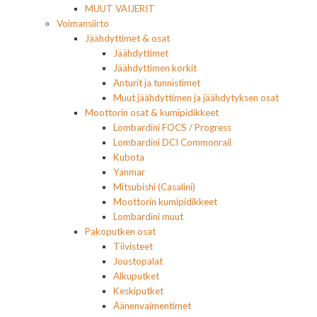
MUUT VAIJERIT
Voimansiirto
Jäähdyttimet & osat
Jäähdyttimet
Jäähdyttimen korkit
Anturit ja tunnistimet
Muut jäähdyttimen ja jäähdytyksen osat
Moottorin osat & kumipidikkeet
Lombardini FOCS / Progress
Lombardini DCI Commonrail
Kubota
Yanmar
Mitsubishi (Casalini)
Moottorin kumipidikkeet
Lombardini muut
Pakoputken osat
Tiivisteet
Joustopalat
Alkuputket
Keskiputket
Äänenvaimentimet