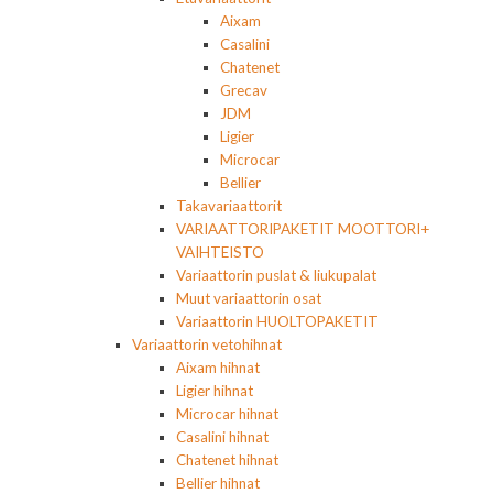
Aixam
Casalini
Chatenet
Grecav
JDM
Ligier
Microcar
Bellier
Takavariaattorit
VARIAATTORIPAKETIT MOOTTORI+
VAIHTEISTO
Variaattorin puslat & liukupalat
Muut variaattorin osat
Variaattorin HUOLTOPAKETIT
Variaattorin vetohihnat
Aixam hihnat
Ligier hihnat
Microcar hihnat
Casalini hihnat
Chatenet hihnat
Bellier hihnat