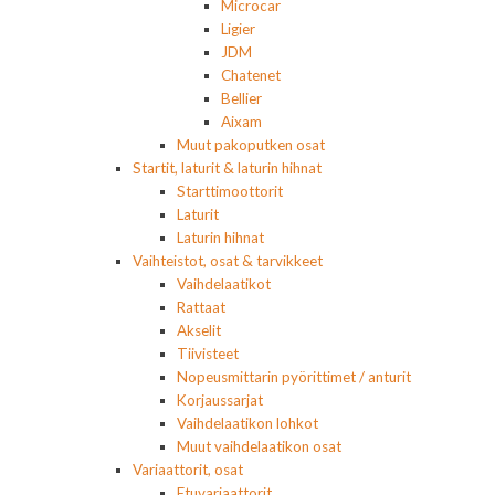
Microcar
Ligier
JDM
Chatenet
Bellier
Aixam
Muut pakoputken osat
Startit, laturit & laturin hihnat
Starttimoottorit
Laturit
Laturin hihnat
Vaihteistot, osat & tarvikkeet
Vaihdelaatikot
Rattaat
Akselit
Tiivisteet
Nopeusmittarin pyörittimet / anturit
Korjaussarjat
Vaihdelaatikon lohkot
Muut vaihdelaatikon osat
Variaattorit, osat
Etuvariaattorit