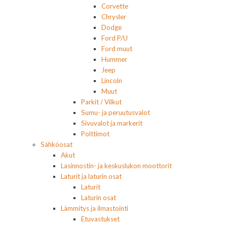
Corvette
Chrysler
Dodge
Ford P/U
Ford muut
Hummer
Jeep
Lincoln
Muut
Parkit / Vilkut
Sumu- ja peruutusvalot
Sivuvalot ja markerit
Polttimot
Sähköosat
Akut
Lasinnostin- ja keskuslukon moottorit
Laturit ja laturin osat
Laturit
Laturin osat
Lämmitys ja ilmastointi
Etuvastukset