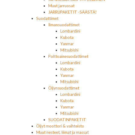
Muut jarruosat
JARRUPAKETIT -SÄÄSTÄ!
Suodattimet
Ilmansuodattimet
Lombardini
Kubota
Yanmar
Mitsubishi
Polttoainesuodattimet
Lombardini
Kubota
Yanmar
Mitsubishi
Öljynsuodattimet
Lombardini
Kubota
Yanmar
Mitsubishi
SUODATINPAKETIT
Öljyt moottori & vaihteisto
Muut nesteet, liimat ja massat