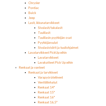
Chrysler
Pontiac
Buick
Jeep
Lasit, ikkunatarvikkeet
Sivulasit/takalasit
Tuulilasit
Tuulilasin pyyhkijän osat
Pyyhkijänsulat
Sivulasivisiirit ja tuuliohjaimet
Lavatarvikkeet PickUp:eihin
Lavatarvikkeet
Lavakatteet Pick Up:eihin
Renkaat ja vanteet
Renkaat ja tarvikkeet
Varapyörätelineet
Venttiilinhatut
Renkaat 14"
Renkaat 15"
Renkaat 16"
Renkaat 16,5"