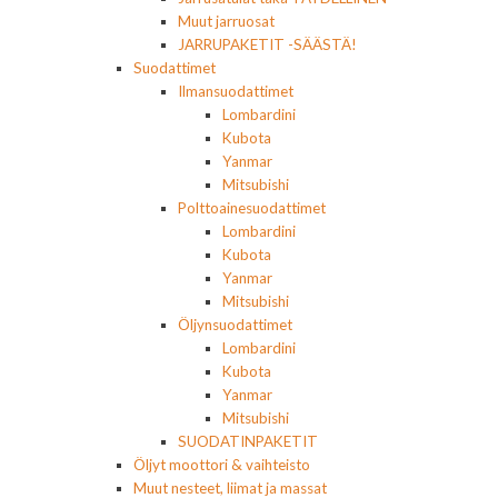
Muut jarruosat
JARRUPAKETIT -SÄÄSTÄ!
Suodattimet
Ilmansuodattimet
Lombardini
Kubota
Yanmar
Mitsubishi
Polttoainesuodattimet
Lombardini
Kubota
Yanmar
Mitsubishi
Öljynsuodattimet
Lombardini
Kubota
Yanmar
Mitsubishi
SUODATINPAKETIT
Öljyt moottori & vaihteisto
Muut nesteet, liimat ja massat