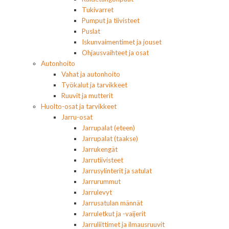
Tukivarret
Pumput ja tiivisteet
Puslat
Iskunvaimentimet ja jouset
Ohjausvaihteet ja osat
Autonhoito
Vahat ja autonhoito
Työkalut ja tarvikkeet
Ruuvit ja mutterit
Huolto-osat ja tarvikkeet
Jarru-osat
Jarrupalat (eteen)
Jarrupalat (taakse)
Jarrukengät
Jarrutiivisteet
Jarrusylinterit ja satulat
Jarrurummut
Jarrulevyt
Jarrusatulan männät
Jarruletkut ja -vaijerit
Jarruliittimet ja ilmausruuvit