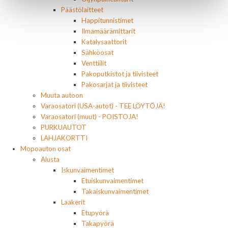
Päästölaitteet
Happitunnistimet
Ilmamäärämittarit
Katalysaattorit
Sähköosat
Venttiilit
Pakoputkistot ja tiivisteet
Pakosarjat ja tiivisteet
Muuta autoon
Varaosatori (USA-autot) - TEE LÖYTÖJÄ!
Varaosatori (muut) - POISTOJA!
PURKUAUTOT
LAHJAKORTTI
Mopoauton osat
Alusta
Iskunvaimentimet
Etuiskunvaimentimet
Takaiskunvaimentimet
Laakerit
Etupyörä
Takapyörä