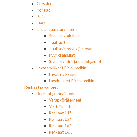
Chrysler
Pontiac
Buick
Jeep
Lasit, ikkunatarvikkeet
Sivulasit/takalasit
Tuulilasit
Tuulilasin pyyhkijän osat
Pyyhkijänsulat
Sivulasivisiirit ja tuuliohjaimet
Lavatarvikkeet PickUp:eihin
Lavatarvikkeet
Lavakatteet Pick Up:eihin
Renkaat ja vanteet
Renkaat ja tarvikkeet
Varapyörätelineet
Venttiilinhatut
Renkaat 14"
Renkaat 15"
Renkaat 16"
Renkaat 16,5"