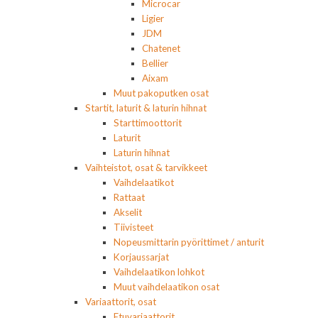
Microcar
Ligier
JDM
Chatenet
Bellier
Aixam
Muut pakoputken osat
Startit, laturit & laturin hihnat
Starttimoottorit
Laturit
Laturin hihnat
Vaihteistot, osat & tarvikkeet
Vaihdelaatikot
Rattaat
Akselit
Tiivisteet
Nopeusmittarin pyörittimet / anturit
Korjaussarjat
Vaihdelaatikon lohkot
Muut vaihdelaatikon osat
Variaattorit, osat
Etuvariaattorit