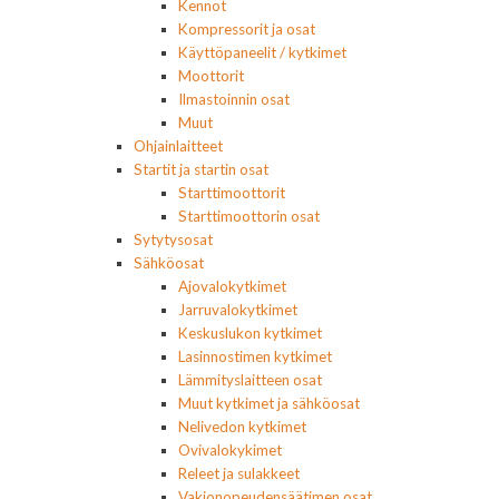
Kennot
Kompressorit ja osat
Käyttöpaneelit / kytkimet
Moottorit
Ilmastoinnin osat
Muut
Ohjainlaitteet
Startit ja startin osat
Starttimoottorit
Starttimoottorin osat
Sytytysosat
Sähköosat
Ajovalokytkimet
Jarruvalokytkimet
Keskuslukon kytkimet
Lasinnostimen kytkimet
Lämmityslaitteen osat
Muut kytkimet ja sähköosat
Nelivedon kytkimet
Ovivalokykimet
Releet ja sulakkeet
Vakionopeudensäätimen osat