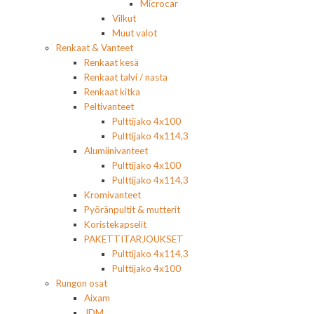
Microcar
Vilkut
Muut valot
Renkaat & Vanteet
Renkaat kesä
Renkaat talvi / nasta
Renkaat kitka
Peltivanteet
Pulttijako 4x100
Pulttijako 4x114,3
Alumiinivanteet
Pulttijako 4x100
Pulttijako 4x114,3
Kromivanteet
Pyöränpultit & mutterit
Koristekapselit
PAKETTITARJOUKSET
Pulttijako 4x114,3
Pulttijako 4x100
Rungon osat
Aixam
JDM