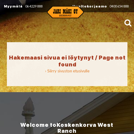
Myymälä
06 4229 888
Huoltokorjaamo
0400 654 888
Hakemaasi sivua ei löytynyt / Page not
found
› Siirry sivuston etusivulle
Welcome to
Koskenkorva
West
Ranch