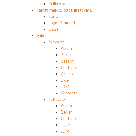
Peilin osat
Tarrat, merkit, logot, listat yms.
Tarrat
Logot & merkit
Listat
Valot
Ajovalot
Aixam
Bellier
Casalini
Chatenet
Grecav
Ligier
JDM
Microcar
Takavalot
Aixam
Bellier
Chatenet
Ligier
JDM