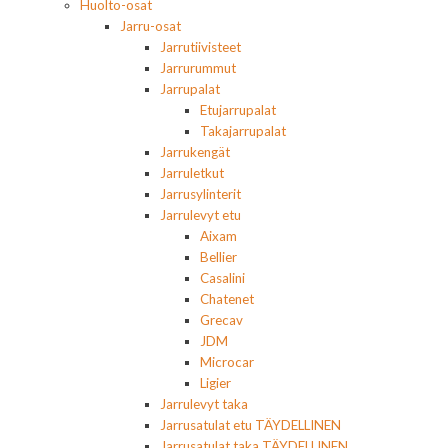
Huolto-osat
Jarru-osat
Jarrutiivisteet
Jarrurummut
Jarrupalat
Etujarrupalat
Takajarrupalat
Jarrukengät
Jarruletkut
Jarrusylinterit
Jarrulevyt etu
Aixam
Bellier
Casalini
Chatenet
Grecav
JDM
Microcar
Ligier
Jarrulevyt taka
Jarrusatulat etu TÄYDELLINEN
Jarrusatulat taka TÄYDELLINEN