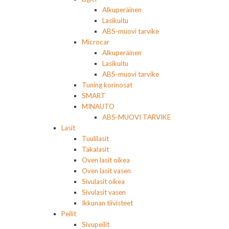
Alkuperäinen
Lasikuitu
ABS-muovi tarvike
Microcar
Alkuperäinen
Lasikuitu
ABS-muovi tarvike
Tuning korinosat
SMART
MINAUTO
ABS-MUOVI TARVIKE
Lasit
Tuulilasit
Takalasit
Oven lasit oikea
Oven lasit vasen
Sivulasit oikea
Sivulasit vasen
Ikkunan tiivisteet
Peilit
Sivupeilit