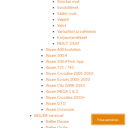
Sisustan osat
Suodattimet
Sähkö-osat
Vaijerit
Valot
Variaattori ja vaihteisto
Korjaustarvikkeet
MUUT OSAT
Aixam 400 Evolution
Aixam 500.4
Aixam 500.4 Pick-Upp
Aixam 721 / 741
Aixam Crossline 2005-2010
Aixam Scouty 2005-2010
Aixam City 2008-2010
Aixam MEGA 1 & 2
Aixam Crossline 2010+
Aixam GTO
Aixam Crossover
BELLIER varaosat
Tilaa uutiskirje ›
Bellier Divane
Bellier Opale