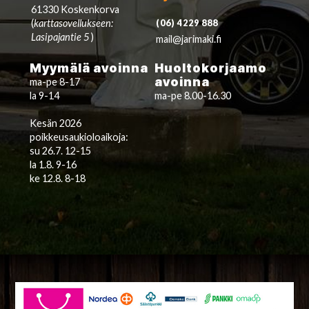
61330 Koskenkorva
(
karttasovellukseen:
(06) 4229 888
Lasipajantie 5
)
mail@jarimaki.fi
Myymälä avoinna
Huoltokorjaamo
avoinna
ma-pe 8-17
la 9-14
ma-pe 8.00-16.30
Kesän 2026
poikkeusaukioloaikoja:
su 26.7. 12-15
la 1.8. 9-16
ke 12.8. 8-18