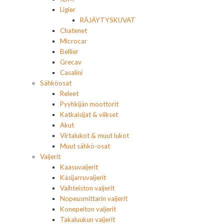
Ligier
RÄJÄYTYSKUVAT
Chatenet
Microcar
Bellier
Grecav
Casalini
Sähköosat
Releet
Pyyhkijän moottorit
Katkaisijat & viikset
Akut
Virtalukot & muut lukot
Muut sähkö-osat
Vaijerit
Kaasuvaijerit
Käsijarruvaijerit
Vaihteiston vaijerit
Nopeusmittarin vaijerit
Konepeiton vaijerit
Takaluukun vaijerit