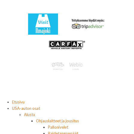
Etusivu
USA-auton osat
Alusta
Ohjauslaitteet ja jousitus
Pallonivelet
Raidetangonpäät