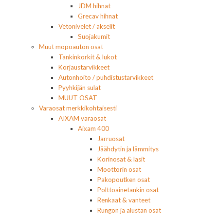
JDM hihnat
Grecav hihnat
Vetonivelet / akselit
Suojakumit
Muut mopoauton osat
Tankinkorkit & lukot
Korjaustarvikkeet
Autonhoito / puhdistustarvikkeet
Pyyhkijän sulat
MUUT OSAT
Varaosat merkkikohtaisesti
AIXAM varaosat
Aixam 400
Jarruosat
Jäähdytin ja lämmitys
Korinosat & lasit
Moottorin osat
Pakopoutken osat
Polttoainetankin osat
Renkaat & vanteet
Rungon ja alustan osat