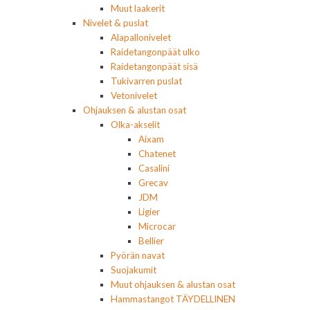
Muut laakerit
Nivelet & puslat
Alapallonivelet
Raidetangonpäät ulko
Raidetangonpäät sisä
Tukivarren puslat
Vetonivelet
Ohjauksen & alustan osat
Olka-akselit
Aixam
Chatenet
Casalini
Grecav
JDM
Ligier
Microcar
Bellier
Pyörän navat
Suojakumit
Muut ohjauksen & alustan osat
Hammastangot TÄYDELLINEN