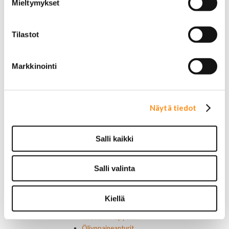
Mieltymykset
Valoraudat
Roiskeläpät
Rekisterikilven kehykset
Tilastot
Sivulasivisiirit ja tuuliohjaimet
Työkalulaatikot
Vetokoukut ja osat
Markkinointi
Vetokoukun peitelevyt
Muut ulkopuolen osat
Voimansiirto
Ristikot ja tukilaakerit
Näytä tiedot
Laakerit, muut
Tiivisteet
Vaihteisto-osat
Salli kaikki
Vetoakselit ja suojakumit
Moottorin osat
Moottorin tiivisteet
Salli valinta
Moottorin ehostusosat
Muut moottorin osat
Hihnat
Kiellä
Kiristimet
Kauttakulkupyörät
Öljynpaineanturit