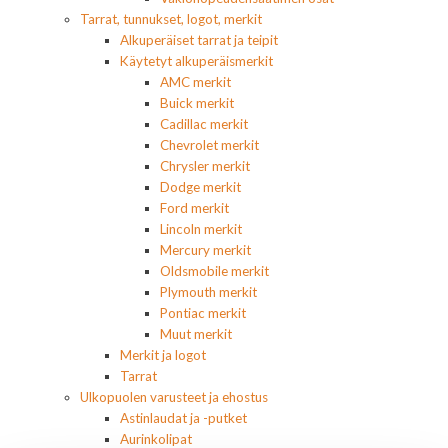
Tarrat, tunnukset, logot, merkit
Alkuperäiset tarrat ja teipit
Käytetyt alkuperäismerkit
AMC merkit
Buick merkit
Cadillac merkit
Chevrolet merkit
Chrysler merkit
Dodge merkit
Ford merkit
Lincoln merkit
Mercury merkit
Oldsmobile merkit
Plymouth merkit
Pontiac merkit
Muut merkit
Merkit ja logot
Tarrat
Ulkopuolen varusteet ja ehostus
Astinlaudat ja -putket
Aurinkolipat