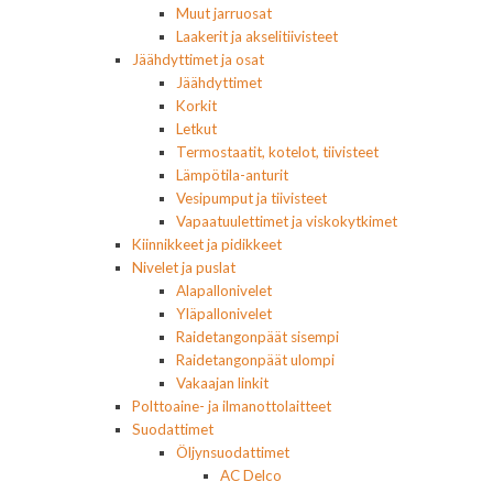
Muut jarruosat
Laakerit ja akselitiivisteet
Jäähdyttimet ja osat
Jäähdyttimet
Korkit
Letkut
Termostaatit, kotelot, tiivisteet
Lämpötila-anturit
Vesipumput ja tiivisteet
Vapaatuulettimet ja viskokytkimet
Kiinnikkeet ja pidikkeet
Nivelet ja puslat
Alapallonivelet
Yläpallonivelet
Raidetangonpäät sisempi
Raidetangonpäät ulompi
Vakaajan linkit
Polttoaine- ja ilmanottolaitteet
Suodattimet
Öljynsuodattimet
AC Delco