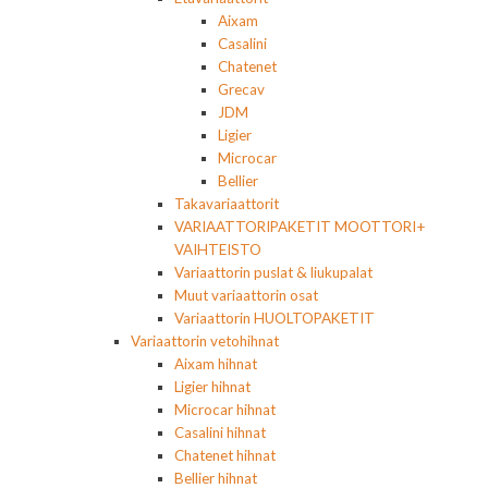
Aixam
Casalini
Chatenet
Grecav
JDM
Ligier
Microcar
Bellier
Takavariaattorit
VARIAATTORIPAKETIT MOOTTORI+
VAIHTEISTO
Variaattorin puslat & liukupalat
Muut variaattorin osat
Variaattorin HUOLTOPAKETIT
Variaattorin vetohihnat
Aixam hihnat
Ligier hihnat
Microcar hihnat
Casalini hihnat
Chatenet hihnat
Bellier hihnat