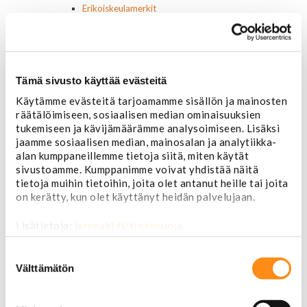
Erikoiskeulamerkit
Kromilistat
Kromikoristeet
Cadillac
Chevrolet
Tämä sivusto käyttää evästeitä
Chrysler
Dodge
Käytämme evästeitä tarjoamamme sisällön ja mainosten
Ford
räätälöimiseen, sosiaalisen median ominaisuuksien
Hummer
tukemiseen ja kävijämäärämme analysoimiseen. Lisäksi
Jeep
jaamme sosiaalisen median, mainosalan ja analytiikka-
Yleismalliset
alan kumppaneillemme tietoja siitä, miten käytät
Lokasuojanlevikkeet ja helman osat
sivustoamme. Kumppanimme voivat yhdistää näitä
Maskit
tietoja muihin tietoihin, joita olet antanut heille tai joita
Chrysler
on kerätty, kun olet käyttänyt heidän palvelujaan.
Ford
Chevrolet
Lisätietoja:
jarimaki.fi/tietosuoja
Ovipeilit
Suostumuksen
Puskurit
valinta
Välttämätön
Chevrolet
Dodge
Ford