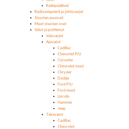
Ratinpäälliset
Radioadapterit ja johtosarjat
Sisustan puuosat
Muut sisustan osat
Valot ja polttimot
Valosarjat
Ajovalot
Cadillac
Chevorlet P/U
Corvette
Chevrolet muut
Chrysler
Dodge
Ford P/U
Ford muut
Lincoln
Hummer
Jeep
Takavalot
Cadillac
Chevrolet