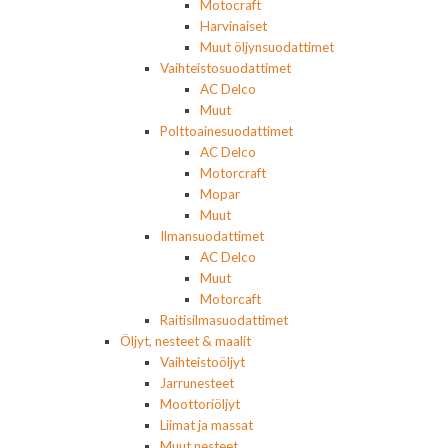
Motocraft
Harvinaiset
Muut öljynsuodattimet
Vaihteistosuodattimet
AC Delco
Muut
Polttoainesuodattimet
AC Delco
Motorcraft
Mopar
Muut
Ilmansuodattimet
AC Delco
Muut
Motorcaft
Raitisilmasuodattimet
Öljyt, nesteet & maalit
Vaihteistoöljyt
Jarrunesteet
Moottoriöljyt
Liimat ja massat
Muut nesteet