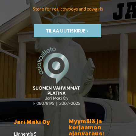
Store for real cowboys
and cowgirls
TILAA UUTISKIRJE ›
Myymälä ja
Jari Mäki Oy
korjaamon
ajanvaraus:
Lännentie 5