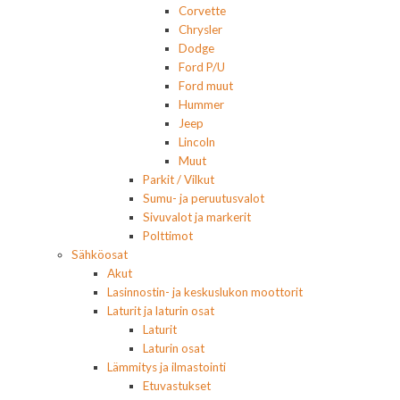
Corvette
Chrysler
Dodge
Ford P/U
Ford muut
Hummer
Jeep
Lincoln
Muut
Parkit / Vilkut
Sumu- ja peruutusvalot
Sivuvalot ja markerit
Polttimot
Sähköosat
Akut
Lasinnostin- ja keskuslukon moottorit
Laturit ja laturin osat
Laturit
Laturin osat
Lämmitys ja ilmastointi
Etuvastukset