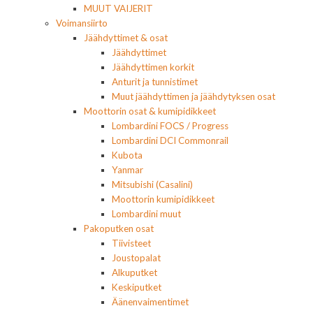
MUUT VAIJERIT
Voimansiirto
Jäähdyttimet & osat
Jäähdyttimet
Jäähdyttimen korkit
Anturit ja tunnistimet
Muut jäähdyttimen ja jäähdytyksen osat
Moottorin osat & kumipidikkeet
Lombardini FOCS / Progress
Lombardini DCI Commonrail
Kubota
Yanmar
Mitsubishi (Casalini)
Moottorin kumipidikkeet
Lombardini muut
Pakoputken osat
Tiivisteet
Joustopalat
Alkuputket
Keskiputket
Äänenvaimentimet