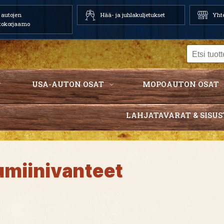
autojen
Hää- ja juhlakuljetukset
Yhte
tokorjaamo
USA-AUTON OSAT
MOPOAUTON OSAT
LAHJATAVARAT & SISUS
umiinivanteet