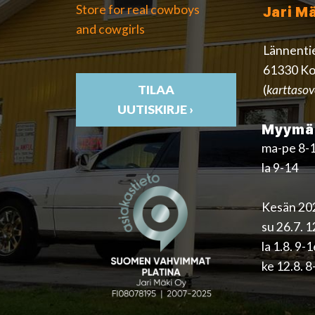
Store for real cowboys
Jari M
and cowgirls
Lännenti
61330 Ko
(
karttasov
TILAA
UUTISKIRJE ›
Myymäl
ma-pe 8-
la 9-14
Kesän 202
su 26.7. 
la 1.8. 9-
ke 12.8. 8