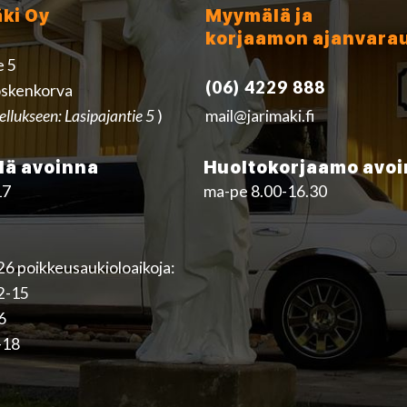
äki Oy
Myymälä ja
korjaamon ajanvara
e 5
(06) 4229 888
skenkorva
ellukseen: Lasipajantie 5
)
mail@jarimaki.fi
ä avoinna
Huoltokorjaamo avo
17
ma-pe 8.00-16.30
6 poikkeusaukioloaikoja:
12-15
16
-18