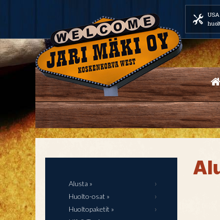
USA 
huol
Al
Alusta »
Huolto-osat »
Huoltopaketit »