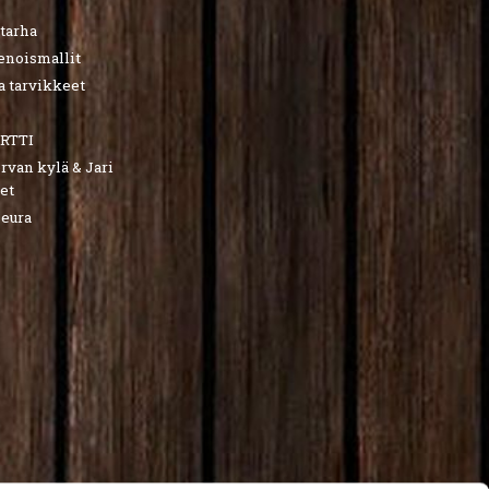
utarha
ienoismallit
a tarvikkeet
RTTI
van kylä & Jari
et
seura