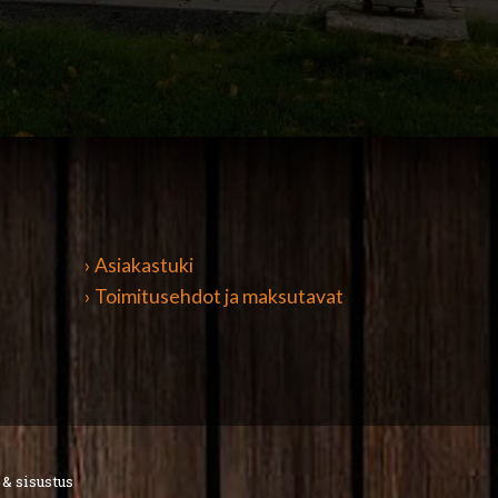
› Asiakastuki
› Toimitusehdot ja maksutavat
 & sisustus