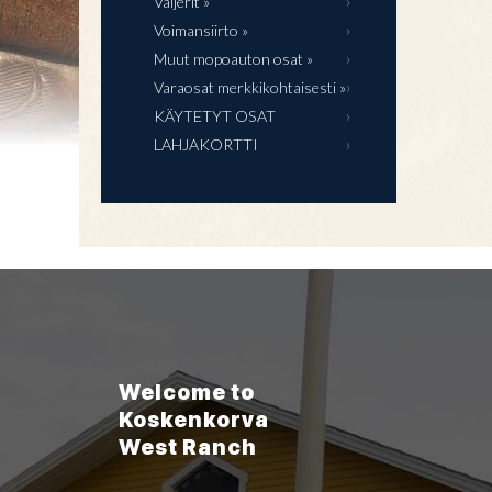
Vaijerit »
Voimansiirto »
Muut mopoauton osat »
Varaosat merkkikohtaisesti »
KÄYTETYT OSAT
LAHJAKORTTI
Welcome to
Koskenkorva
West Ranch