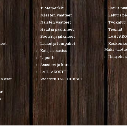
Tuotemerkit
Koti ja pu
Miesten vaatteet
Lelut ja p
Naisten vaatteet
Työkalut j
Hatut ja päähineet
Teemat
Bootsit ja jalkineet
LAHJAKO
teet
Laukut ja lompakot
Koskenkor
Mäki -tuotte
Koti ja sisustus
Ilmajoki-
Lapsille
Asusteet ja korut
LAHJAKORTTI
n osat
Western TARJOUKSET
ti
AT