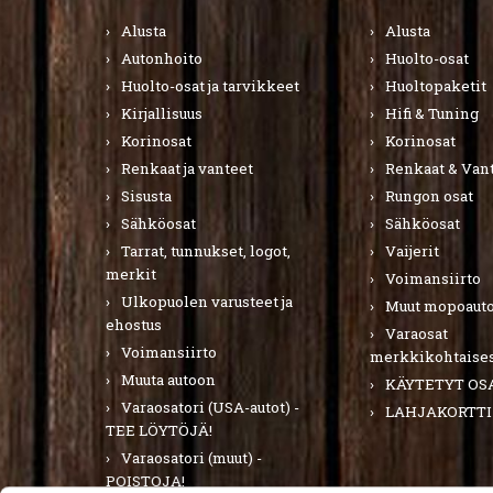
Alusta
Alusta
Autonhoito
Huolto-osat
Huolto-osat ja tarvikkeet
Huoltopaketit
Kirjallisuus
Hifi & Tuning
Korinosat
Korinosat
Renkaat ja vanteet
Renkaat & Van
Sisusta
Rungon osat
Sähköosat
Sähköosat
Tarrat, tunnukset, logot,
Vaijerit
merkit
Voimansiirto
Ulkopuolen varusteet ja
Muut mopoauto
ehostus
Varaosat
Voimansiirto
merkkikohtaises
Muuta autoon
KÄYTETYT OS
Varaosatori (USA-autot) -
LAHJAKORTTI
TEE LÖYTÖJÄ!
Varaosatori (muut) -
POISTOJA!