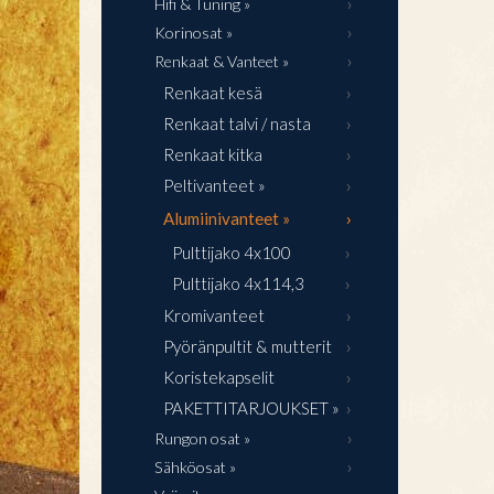
Hifi & Tuning »
Korinosat »
Renkaat & Vanteet »
Renkaat kesä
Renkaat talvi / nasta
Renkaat kitka
Peltivanteet »
Alumiinivanteet »
Pulttijako 4x100
Pulttijako 4x114,3
Kromivanteet
Pyöränpultit & mutterit
Koristekapselit
PAKETTITARJOUKSET »
Rungon osat »
Sähköosat »