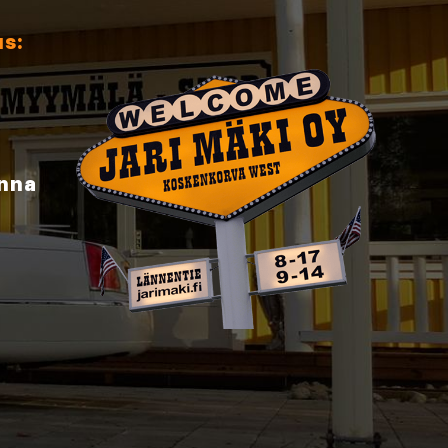
us:
inna