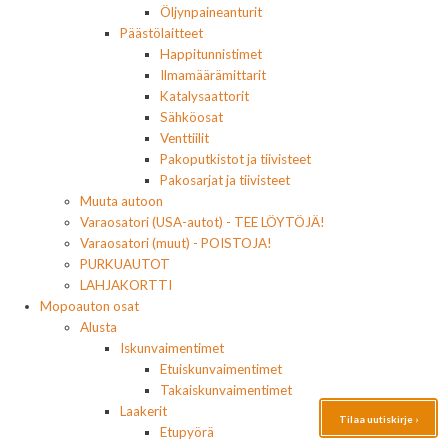
Öljynpaineanturit
Päästölaitteet
Happitunnistimet
Ilmamäärämittarit
Katalysaattorit
Sähköosat
Venttiilit
Pakoputkistot ja tiivisteet
Pakosarjat ja tiivisteet
Muuta autoon
Varaosatori (USA-autot) - TEE LÖYTÖJÄ!
Varaosatori (muut) - POISTOJA!
PURKUAUTOT
LAHJAKORTTI
Mopoauton osat
Alusta
Iskunvaimentimet
Etuiskunvaimentimet
Takaiskunvaimentimet
Laakerit
Tilaa uutiskirje ›
Etupyörä