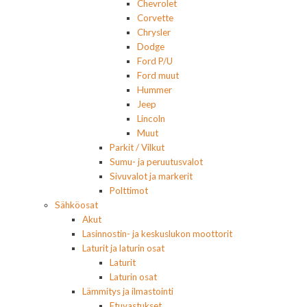
Chevrolet
Corvette
Chrysler
Dodge
Ford P/U
Ford muut
Hummer
Jeep
Lincoln
Muut
Parkit / Vilkut
Sumu- ja peruutusvalot
Sivuvalot ja markerit
Polttimot
Sähköosat
Akut
Lasinnostin- ja keskuslukon moottorit
Laturit ja laturin osat
Laturit
Laturin osat
Lämmitys ja ilmastointi
Etuvastukset