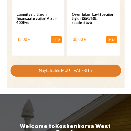
Lämmityslaitteen
Oven lukon käyttövaijeri
ilmansäätö vaijeri Aixam
Ligier JS50/50L
400 Evo
säädettävä
15,00 €
35,00 €
OSTA
OSTA
Näytä kaikki MUUT VAIJERIT »
Welcome to
Koskenkorva
West