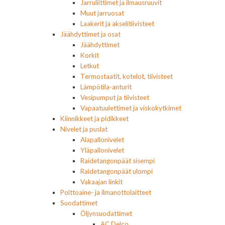
Jarruliittimet ja ilmausruuvit
Muut jarruosat
Laakerit ja akselitiivisteet
Jäähdyttimet ja osat
Jäähdyttimet
Korkit
Letkut
Termostaatit, kotelot, tiivisteet
Lämpötila-anturit
Vesipumput ja tiivisteet
Vapaatuulettimet ja viskokytkimet
Kiinnikkeet ja pidikkeet
Nivelet ja puslat
Alapallonivelet
Yläpallonivelet
Raidetangonpäät sisempi
Raidetangonpäät ulompi
Vakaajan linkit
Polttoaine- ja ilmanottolaitteet
Suodattimet
Öljynsuodattimet
AC Delco