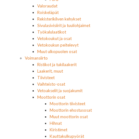
Valoraudat
Roiskeläpät
Rekisterikilven kehykset
Sivulasivisiirit ja tuuliohjaimet
Työkalulaatikot
Vetokoukut ja osat
Vetokoukun peitelevyt
Muut ulkopuolen osat
Voimansiirto
Ristikot ja tukilaakerit
Laakerit, muut
Tiivisteet
Vaihteisto-osat
Vetoakselit ja suojakumit
Moottorin osat
Moottorin tiivisteet
Moottorin ehostusosat
Muut moottorin osat
Hihnat
Kiristimet
Kauttakulkupyörät