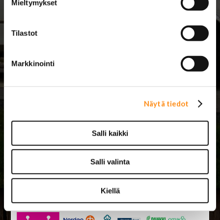
ajanvaraus:
Mieltymykset
Lännentie 5
61330 Koskenkorva
(
karttasovellukseen:
(06) 4229 888
Tilastot
Lasipajantie 5
)
mail@jarimaki.fi
Myymälä avoinna
Huoltokorjaamo
Markkinointi
avoinna
ma-pe 8-17
la 9-14
ma-pe 8.00-16.30
Kesän 2026
Näytä tiedot
poikkeusaukioloaikoja:
su 26.7. 12-15
la 1.8. 9-16
Salli kaikki
ke 12.8. 8-18
Salli valinta
Kiellä