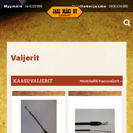
Myymälä
06 4229 888
Huoltokorjaamo
0400 654 888
Vaijerit
KAASUVAIJERIT
Näytä kaikki Kaasuvaijerit »