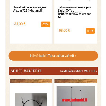
Takaluukun avausvaijeri
Takaluukun avausvaijeri
Aixam 721 (lyhyt malli)
Ligier X-Too
R/RS/Max/IXO Microcar
M8
34,00 €
OSTA
98,00 €
OSTA
Näytä kaikki Takaluukun vaijerit »
MUUT VAIJERIT
Näytä kaikki MUUT VAIJERIT »