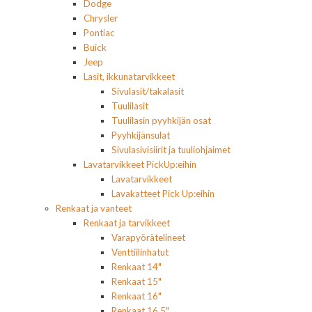
Dodge
Chrysler
Pontiac
Buick
Jeep
Lasit, ikkunatarvikkeet
Sivulasit/takalasit
Tuulilasit
Tuulilasin pyyhkijän osat
Pyyhkijänsulat
Sivulasivisiirit ja tuuliohjaimet
Lavatarvikkeet PickUp:eihin
Lavatarvikkeet
Lavakatteet Pick Up:eihin
Renkaat ja vanteet
Renkaat ja tarvikkeet
Varapyörätelineet
Venttiilinhatut
Renkaat 14"
Renkaat 15"
Renkaat 16"
Renkaat 16,5"