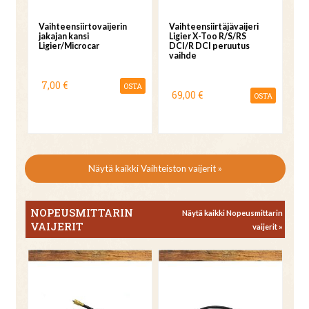
Vaihteensiirtovaijerin
Vaihteensiirtäjävaijeri
jakajan kansi
Ligier X-Too R/S/RS
Ligier/Microcar
DCI/R DCI peruutus
vaihde
7,00 €
OSTA
69,00 €
OSTA
Näytä kaikki Vaihteiston vaijerit »
NOPEUSMITTARIN
Näytä kaikki Nopeusmittarin
VAIJERIT
vaijerit »