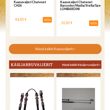
Kaasuvaijeri Chatenet
Kaasuvaijeri Chatenet
CH26
Barooder/Madia/Stella/Speedino
LOMBARDINI
44,00 €
OSTA
32,00 €
OSTA
Näytä kaikki Kaasuvaijerit »
KÄSIJARRUVAIJERIT
Näytä kaikki Käsijarruvaijerit »