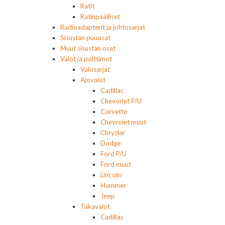
Ratit
Ratinpäälliset
Radioadapterit ja johtosarjat
Sisustan puuosat
Muut sisustan osat
Valot ja polttimot
Valosarjat
Ajovalot
Cadillac
Chevorlet P/U
Corvette
Chevrolet muut
Chrysler
Dodge
Ford P/U
Ford muut
Lincoln
Hummer
Jeep
Takavalot
Cadillac