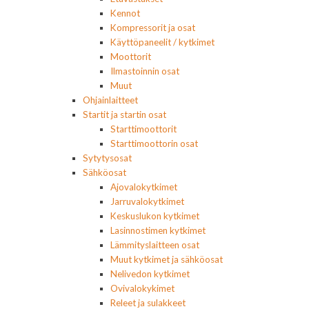
Kennot
Kompressorit ja osat
Käyttöpaneelit / kytkimet
Moottorit
Ilmastoinnin osat
Muut
Ohjainlaitteet
Startit ja startin osat
Starttimoottorit
Starttimoottorin osat
Sytytysosat
Sähköosat
Ajovalokytkimet
Jarruvalokytkimet
Keskuslukon kytkimet
Lasinnostimen kytkimet
Lämmityslaitteen osat
Muut kytkimet ja sähköosat
Nelivedon kytkimet
Ovivalokykimet
Releet ja sulakkeet