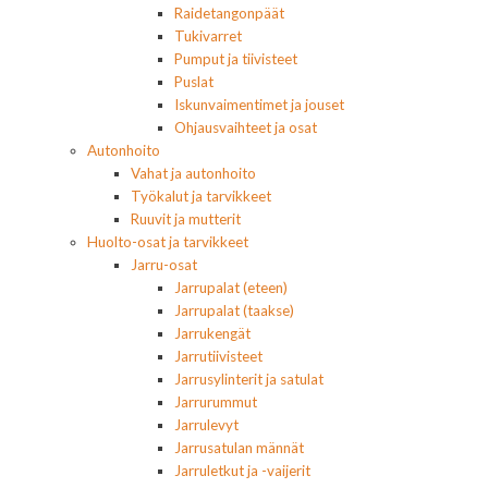
Raidetangonpäät
Tukivarret
Pumput ja tiivisteet
Puslat
Iskunvaimentimet ja jouset
Ohjausvaihteet ja osat
Autonhoito
Vahat ja autonhoito
Työkalut ja tarvikkeet
Ruuvit ja mutterit
Huolto-osat ja tarvikkeet
Jarru-osat
Jarrupalat (eteen)
Jarrupalat (taakse)
Jarrukengät
Jarrutiivisteet
Jarrusylinterit ja satulat
Jarrurummut
Jarrulevyt
Jarrusatulan männät
Jarruletkut ja -vaijerit