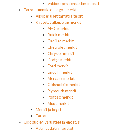
Vakionopeudensäätimen osat
Tarrat, tunnukset, logot, merkit
Alkuperäiset tarrat ja teipit
Käytetyt alkuperäismerkit
AMC merkit
Buick merkit
Cadillac merkit
Chevrolet merkit
Chrysler merkit
Dodge merkit
Ford merkit
Lincoln merkit
Mercury merkit
Oldsmobile merkit
Plymouth merkit
Pontiac merkit
Muut merkit
Merkit ja logot
Tarrat
Ulkopuolen varusteet ja ehostus
Astinlaudat ja -putket