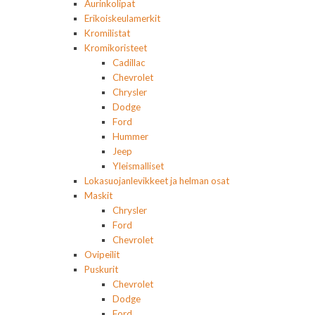
Aurinkolipat
Erikoiskeulamerkit
Kromilistat
Kromikoristeet
Cadillac
Chevrolet
Chrysler
Dodge
Ford
Hummer
Jeep
Yleismalliset
Lokasuojanlevikkeet ja helman osat
Maskit
Chrysler
Ford
Chevrolet
Ovipeilit
Puskurit
Chevrolet
Dodge
Ford