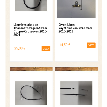
Lämmityslaitteen
Oven lukon
ilmansäätö vaijeri Aixam
käyttömekanismi Aixam
Coupe/Crossover 2010-
2010-2013
2024
14,50 €
OSTA
25,00 €
OSTA