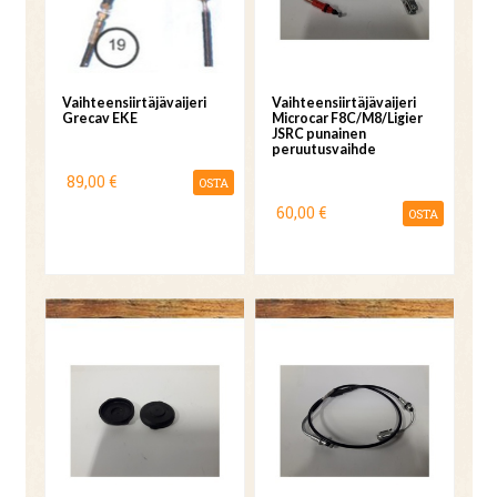
Vaihteensiirtäjävaijeri
Vaihteensiirtäjävaijeri
Grecav EKE
Microcar F8C/M8/Ligier
JSRC punainen
peruutusvaihde
89,00 €
OSTA
60,00 €
OSTA