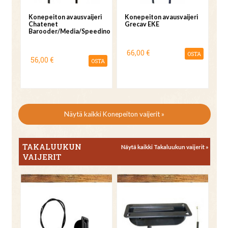
Konepeiton avausvaijeri
Konepeiton avausvaijeri
Chatenet
Grecav EKE
Barooder/Media/Speedino
66,00 €
OSTA
56,00 €
OSTA
Näytä kaikki Konepeiton vaijerit »
TAKALUUKUN
Näytä kaikki Takaluukun vaijerit »
VAIJERIT