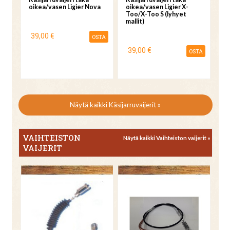
oikea/vasen Ligier Nova
oikea/vasen Ligier X-
Too/X-Too S (lyhyet
mallit)
39,00 €
OSTA
39,00 €
OSTA
Näytä kaikki Käsijarruvaijerit »
VAIHTEISTON
Näytä kaikki Vaihteiston vaijerit »
VAIJERIT