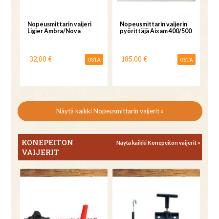
Nopeusmittarin vaijeri
Nopeusmittarin vaijerin
Ligier Ambra/Nova
pyörittäjä Aixam 400/500
32,00 €
185,00 €
OSTA
OSTA
Näytä kaikki Nopeusmittarin vaijerit »
KONEPEITON
Näytä kaikki Konepeiton vaijerit »
VAIJERIT