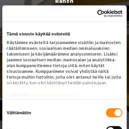
Ranch
Store for real cowboys
and cowgirls
TILAA UUTISKIRJE ›
Tämä sivusto käyttää evästeitä
Käytämme evästeitä tarjoamamme sisällön ja mainosten
räätälöimiseen, sosiaalisen median ominaisuuksien
tukemiseen ja kävijämäärämme analysoimiseen. Lisäksi
jaamme sosiaalisen median, mainosalan ja analytiikka-
alan kumppaneillemme tietoja siitä, miten käytät
sivustoamme. Kumppanimme voivat yhdistää näitä
tietoja muihin tietoihin, joita olet antanut heille tai joita
on kerätty, kun olet käyttänyt heidän palvelujaan.
Lisätietoja:
jarimaki.fi/tietosuoja
Suostumuksen
valinta
Välttämätön
Myymälä ja
Jari Mäki Oy
korjaamon