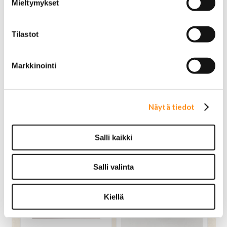
Mieltymykset
Tilastot
Sivupariovi takimmainen
Takajousen takakiinnike
Chevy Van 1997-2015
runkoon Chevrolet
Markkinointi
Express 1997-2015
390,00 €
OSTA
149,00 €
OSTA
Näytä tiedot
Salli kaikki
Salli valinta
Kiellä