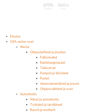
Etusivu
USA-auton osat
Alusta
Ohjauslaitteet ja jousitus
Pallonivelet
Raidetangonpäät
Tukivarret
Pumput ja tiivisteet
Puslat
Iskunvaimentimet ja jouset
Ohjausvaihteet ja osat
Autonhoito
Vahat ja autonhoito
Työkalut ja tarvikkeet
Ruuvit ja mutterit