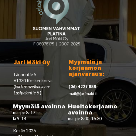
Myymälä ja
Jari Mäki Oy
korjaamon
ajanvaraus:
Lännentie 5
61330 Koskenkorva
(
karttasovellukseen:
(06) 4229 888
Lasipajantie 5
)
mail@jarimaki.fi
Myymälä avoinna
Huoltokorjaamo
avoinna
ma-pe 8-17
la 9-14
ma-pe 8.00-16.30
Kesän 2026