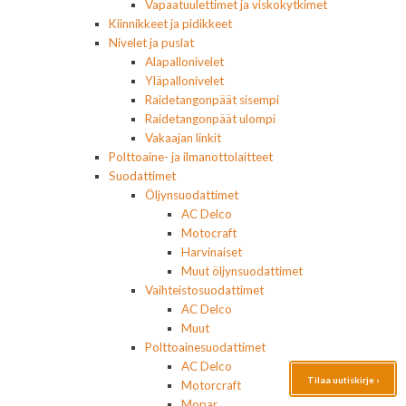
Vapaatuulettimet ja viskokytkimet
Kiinnikkeet ja pidikkeet
Nivelet ja puslat
Alapallonivelet
Yläpallonivelet
Raidetangonpäät sisempi
Raidetangonpäät ulompi
Vakaajan linkit
Polttoaine- ja ilmanottolaitteet
Suodattimet
Öljynsuodattimet
AC Delco
Motocraft
Harvinaiset
Muut öljynsuodattimet
Vaihteistosuodattimet
AC Delco
Muut
Polttoainesuodattimet
AC Delco
Tilaa uutiskirje ›
Motorcraft
Mopar