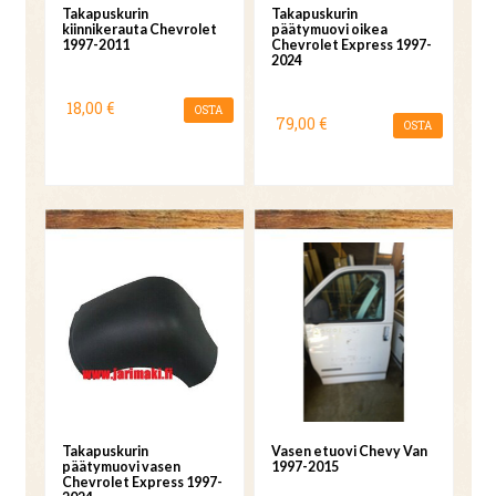
Takapuskurin
Takapuskurin
kiinnikerauta Chevrolet
päätymuovi oikea
1997-2011
Chevrolet Express 1997-
2024
18,00 €
OSTA
79,00 €
OSTA
Takapuskurin
Vasen etuovi Chevy Van
päätymuovi vasen
1997-2015
Chevrolet Express 1997-