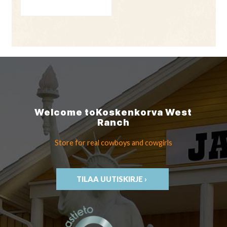
Welcome to
Koskenkorva
West
Ranch
Store for real cowboys
and cowgirls
TILAA UUTISKIRJE ›