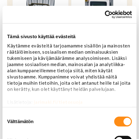
Tämä sivusto käyttää evästeitä
Käytämme evästeitä tarjoamamme sisällön ja mainosten
räätälöimiseen, sosiaalisen median ominaisuuksien
Sisäverhoilu sivupariovi
Sivpariovi etummainen
tukemiseen ja kävijämäärämme analysoimiseen. Lisäksi
takimmainen Chevy Van
Chevy Van 1997-2015
1997-2015
jaamme sosiaalisen median, mainosalan ja analytiikka-
alan kumppaneillemme tietoja siitä, miten käytät
sivustoamme. Kumppanimme voivat yhdistää näitä
450,00 €
OSTA
125,00 €
OSTA
tietoja muihin tietoihin, joita olet antanut heille tai joita
on kerätty, kun olet käyttänyt heidän palvelujaan.
Lisätietoja:
jarimaki.fi/tietosuoja
Suostumuksen
valinta
Välttämätön