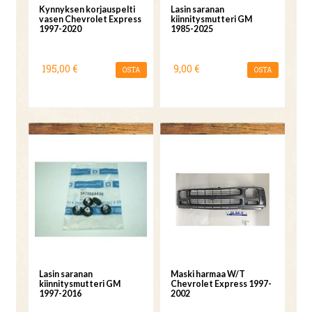
Kynnyksen korjauspelti
Lasin saranan
vasen Chevrolet Express
kiinnitysmutteri GM
1997-2020
1985-2025
195,00 €
9,00 €
OSTA
OSTA
Lasin saranan
Maski harmaa W/T
kiinnitysmutteri GM
Chevrolet Express 1997-
1997-2016
2002