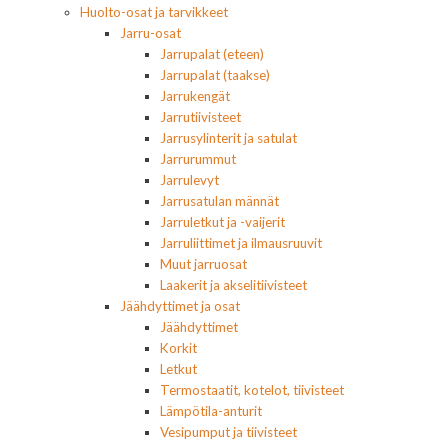
Huolto-osat ja tarvikkeet
Jarru-osat
Jarrupalat (eteen)
Jarrupalat (taakse)
Jarrukengät
Jarrutiivisteet
Jarrusylinterit ja satulat
Jarrurummut
Jarrulevyt
Jarrusatulan männät
Jarruletkut ja -vaijerit
Jarruliittimet ja ilmausruuvit
Muut jarruosat
Laakerit ja akselitiivisteet
Jäähdyttimet ja osat
Jäähdyttimet
Korkit
Letkut
Termostaatit, kotelot, tiivisteet
Lämpötila-anturit
Vesipumput ja tiivisteet