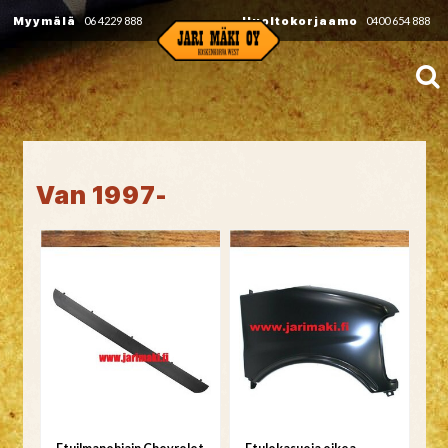
Myymälä
06 4229 888
Huoltokorjaamo
0400 654 888
Van 1997-