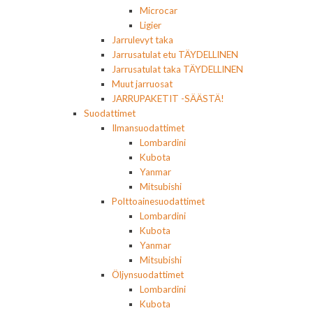
Microcar
Ligier
Jarrulevyt taka
Jarrusatulat etu TÄYDELLINEN
Jarrusatulat taka TÄYDELLINEN
Muut jarruosat
JARRUPAKETIT -SÄÄSTÄ!
Suodattimet
Ilmansuodattimet
Lombardini
Kubota
Yanmar
Mitsubishi
Polttoainesuodattimet
Lombardini
Kubota
Yanmar
Mitsubishi
Öljynsuodattimet
Lombardini
Kubota