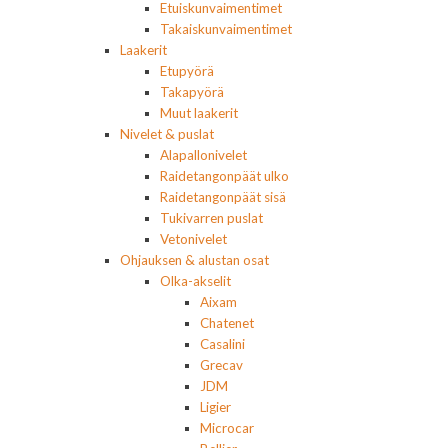
Etuiskunvaimentimet
Takaiskunvaimentimet
Laakerit
Etupyörä
Takapyörä
Muut laakerit
Nivelet & puslat
Alapallonivelet
Raidetangonpäät ulko
Raidetangonpäät sisä
Tukivarren puslat
Vetonivelet
Ohjauksen & alustan osat
Olka-akselit
Aixam
Chatenet
Casalini
Grecav
JDM
Ligier
Microcar