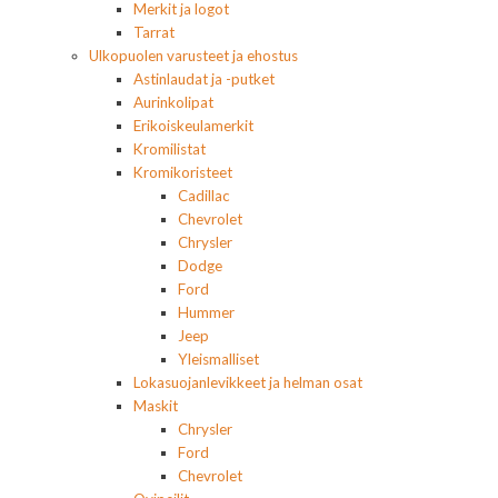
Merkit ja logot
Tarrat
Ulkopuolen varusteet ja ehostus
Astinlaudat ja -putket
Aurinkolipat
Erikoiskeulamerkit
Kromilistat
Kromikoristeet
Cadillac
Chevrolet
Chrysler
Dodge
Ford
Hummer
Jeep
Yleismalliset
Lokasuojanlevikkeet ja helman osat
Maskit
Chrysler
Ford
Chevrolet