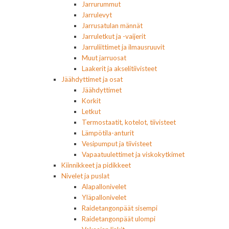
Jarrurummut
Jarrulevyt
Jarrusatulan männät
Jarruletkut ja -vaijerit
Jarruliittimet ja ilmausruuvit
Muut jarruosat
Laakerit ja akselitiivisteet
Jäähdyttimet ja osat
Jäähdyttimet
Korkit
Letkut
Termostaatit, kotelot, tiivisteet
Lämpötila-anturit
Vesipumput ja tiivisteet
Vapaatuulettimet ja viskokytkimet
Kiinnikkeet ja pidikkeet
Nivelet ja puslat
Alapallonivelet
Yläpallonivelet
Raidetangonpäät sisempi
Raidetangonpäät ulompi