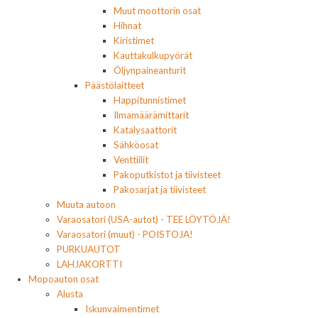
Muut moottorin osat
Hihnat
Kiristimet
Kauttakulkupyörät
Öljynpaineanturit
Päästölaitteet
Happitunnistimet
Ilmamäärämittarit
Katalysaattorit
Sähköosat
Venttiilit
Pakoputkistot ja tiivisteet
Pakosarjat ja tiivisteet
Muuta autoon
Varaosatori (USA-autot) - TEE LÖYTÖJÄ!
Varaosatori (muut) - POISTOJA!
PURKUAUTOT
LAHJAKORTTI
Mopoauton osat
Alusta
Iskunvaimentimet