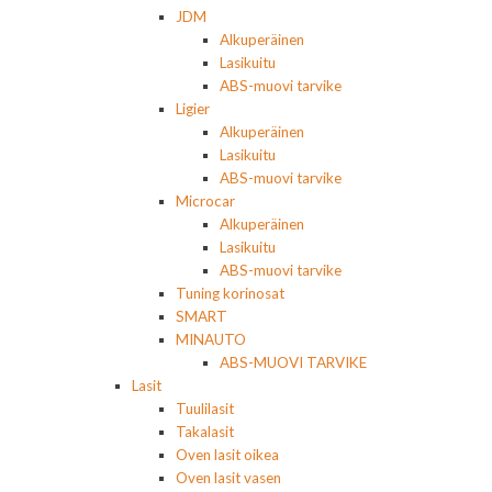
JDM
Alkuperäinen
Lasikuitu
ABS-muovi tarvike
Ligier
Alkuperäinen
Lasikuitu
ABS-muovi tarvike
Microcar
Alkuperäinen
Lasikuitu
ABS-muovi tarvike
Tuning korinosat
SMART
MINAUTO
ABS-MUOVI TARVIKE
Lasit
Tuulilasit
Takalasit
Oven lasit oikea
Oven lasit vasen