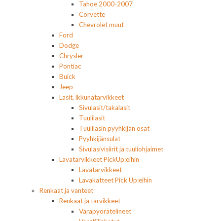
Tahoe 2000-2007
Corvette
Chevrolet muut
Ford
Dodge
Chrysler
Pontiac
Buick
Jeep
Lasit, ikkunatarvikkeet
Sivulasit/takalasit
Tuulilasit
Tuulilasin pyyhkijän osat
Pyyhkijänsulat
Sivulasivisiirit ja tuuliohjaimet
Lavatarvikkeet PickUp:eihin
Lavatarvikkeet
Lavakatteet Pick Up:eihin
Renkaat ja vanteet
Renkaat ja tarvikkeet
Varapyörätelineet