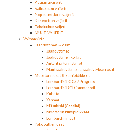
Käsijarruvaijerit
Vaihteiston vaijerit
Nopeusmittarin vaijerit
Konepeiton vaijerit
Takaluukun vaijerit
MUUT VAIJERIT
Voimansiirto
Jäähdyttimet & osat
Jäähdyttimet
Jäähdyttimen korkit
Anturit ja tunnistimet
Muut jäähdyttimen ja jäähdytyksen osat
Moottorin osat & kumipidikkeet
Lombardini FOCS / Progress
Lombardini DCI Commonrail
Kubota
Yanmar
Mitsubishi (Casalini)
Moottorin kumipidikkeet
Lombardini muut
Pakoputken osat