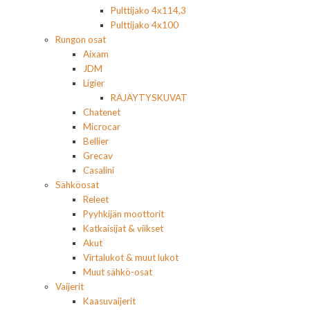
Pulttijako 4x114,3
Pulttijako 4x100
Rungon osat
Aixam
JDM
Ligier
RÄJÄYTYSKUVAT
Chatenet
Microcar
Bellier
Grecav
Casalini
Sähköosat
Releet
Pyyhkijän moottorit
Katkaisijat & viikset
Akut
Virtalukot & muut lukot
Muut sähkö-osat
Vaijerit
Kaasuvaijerit