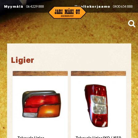
Myymälä
06 4229 888
Huoltokorjaamo
0400 654 888
Ligier