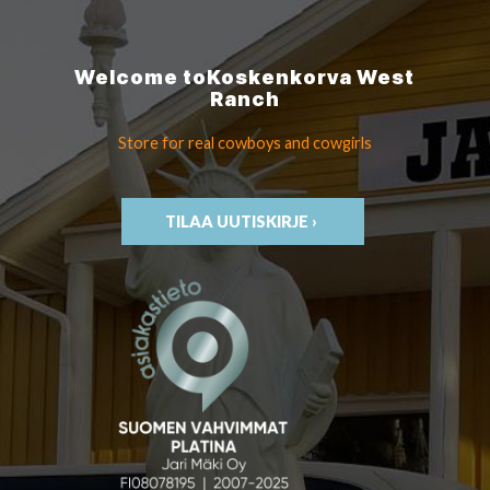
Welcome to
Koskenkorva
West
Ranch
Store for real cowboys
and cowgirls
TILAA UUTISKIRJE ›