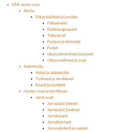
USA-auton osat
Alusta
Ohjauslaitteet ja jousitus
Pallonivelet
Raidetangonpäät
Tukivarret
Pumput ja tiivisteet
Puslat
Iskunvaimentimet ja jouset
Ohjausvaihteet ja osat
Autonhoito
Vahat ja autonhoito
Työkalut ja tarvikkeet
Ruuvit ja mutterit
Huolto-osat ja tarvikkeet
Jarru-osat
Jarrupalat (eteen)
Jarrupalat (taakse)
Jarrukengät
Jarrutiivisteet
Jarrusylinterit ja satulat