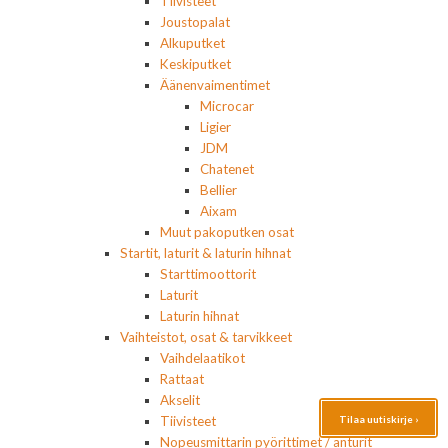
Tiivisteet
Joustopalat
Alkuputket
Keskiputket
Äänenvaimentimet
Microcar
Ligier
JDM
Chatenet
Bellier
Aixam
Muut pakoputken osat
Startit, laturit & laturin hihnat
Starttimoottorit
Laturit
Laturin hihnat
Vaihteistot, osat & tarvikkeet
Vaihdelaatikot
Rattaat
Akselit
Tilaa uutiskirje ›
Tiivisteet
Nopeusmittarin pyörittimet / anturit