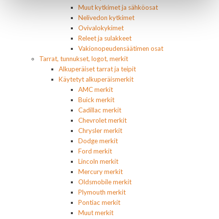
Muut kytkimet ja sähköosat
Nelivedon kytkimet
Ovivalokykimet
Releet ja sulakkeet
Vakionopeudensäätimen osat
Tarrat, tunnukset, logot, merkit
Alkuperäiset tarrat ja teipit
Käytetyt alkuperäismerkit
AMC merkit
Buick merkit
Cadillac merkit
Chevrolet merkit
Chrysler merkit
Dodge merkit
Ford merkit
Lincoln merkit
Mercury merkit
Oldsmobile merkit
Plymouth merkit
Pontiac merkit
Muut merkit