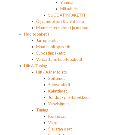
Yanmar
Mitsubishi
SUODATINPAKETIT
Öljyt moottori & vaihteisto
Muut nesteet, liimat ja massat
Huoltopaketit
Jarrupaketit
Muut huoltopaketit
Suodatinpaketit
Variaattorin huoltopaketit
Hifi & Tuning
Hifi / Äänentoisto
Soittimet
Subwooferit
Kaiuttimet
Johdot / pientarvikkeet
Vahvistimet
Tuning
Korinosat
Valot
Sisustan osat