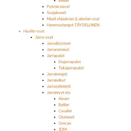
Bellier
Pyörän navat
Suojakumit
Muut ohjauksen & alustan osat
Hammastangot TÄYDELLINEN
Huolto-osat
Jarru-osat
Jarrutiivisteet
Jarrurummut
Jarrupalat
Etujarrupalat
Takajarrupalat
Jarrukengät
Jarruletkut
Jarrusylinterit
Jarrulevyt etu
Aixam
Bellier
Casalini
Chatenet
Grecav
JDM