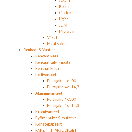
Aixam
Bellier
Chatenet
Ligier
JDM
Microcar
Vilkut
Muut valot
Renkaat & Vanteet
Renkaat kesä
Renkaat talvi / nasta
Renkaat kitka
Peltivanteet
Pulttijako 4x100
Pulttijako 4x114,3
Alumiinivanteet
Pulttijako 4x100
Pulttijako 4x114,3
Kromivanteet
Pyöränpultit & mutterit
Koristekapselit
PAKETTITARJOUKSET