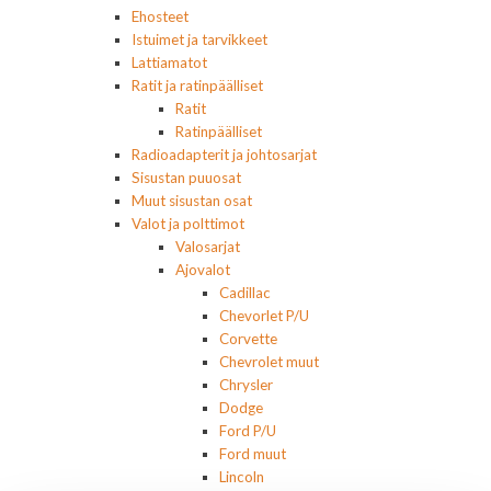
Ehosteet
Istuimet ja tarvikkeet
Lattiamatot
Ratit ja ratinpäälliset
Ratit
Ratinpäälliset
Radioadapterit ja johtosarjat
Sisustan puuosat
Muut sisustan osat
Valot ja polttimot
Valosarjat
Ajovalot
Cadillac
Chevorlet P/U
Corvette
Chevrolet muut
Chrysler
Dodge
Ford P/U
Ford muut
Lincoln