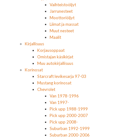
Vaihteistoöljyt
Jarrunesteet
Moottoriöljyt
Liimat ja massat
Muut nesteet
Maalit
Kirjallisuus
Korjausoppaat
Omistajan käsikirjat
Muu autokirjallisuus
Korinosat
Starcraft levikesarja 97-03
Mustang korinosat
Chevrolet
Van 1978-1996
Van 1997-
Pick upp 1988-1999
Pick upp 2000-2007
Pick upp 2008-
Suburban 1992-1999
Suburban 2000-2006