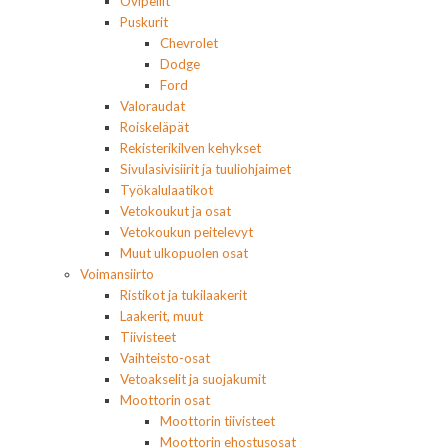
Ovipeilit
Puskurit
Chevrolet
Dodge
Ford
Valoraudat
Roiskeläpät
Rekisterikilven kehykset
Sivulasivisiirit ja tuuliohjaimet
Työkalulaatikot
Vetokoukut ja osat
Vetokoukun peitelevyt
Muut ulkopuolen osat
Voimansiirto
Ristikot ja tukilaakerit
Laakerit, muut
Tiivisteet
Vaihteisto-osat
Vetoakselit ja suojakumit
Moottorin osat
Moottorin tiivisteet
Moottorin ehostusosat