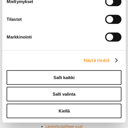
Laturit ja laturin osat
Mieltymykset
Laturit
Laturin osat
Lämmitys ja ilmastointi
Tilastot
Etuvastukset
Kennot
Kompressorit ja osat
Markkinointi
Käyttöpaneelit / kytkimet
Moottorit
Ilmastoinnin osat
Näytä tiedot
Muut
Ohjainlaitteet
Startit ja startin osat
Salli kaikki
Starttimoottorit
Starttimoottorin osat
Sytytysosat
Salli valinta
Sähköosat
Ajovalokytkimet
Jarruvalokytkimet
Kiellä
Keskuslukon kytkimet
Lasinnostimen kytkimet
Lämmityslaitteen osat