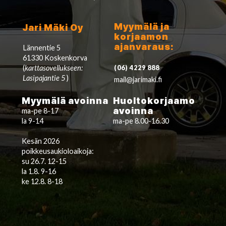
Myymälä ja
Jari Mäki Oy
korjaamon
ajanvaraus:
Lännentie 5
61330 Koskenkorva
(
karttasovellukseen:
(06) 4229 888
Lasipajantie 5
)
mail@jarimaki.fi
Myymälä avoinna
Huoltokorjaamo
avoinna
ma-pe 8-17
la 9-14
ma-pe 8.00-16.30
Kesän 2026
poikkeusaukioloaikoja:
su 26.7. 12-15
la 1.8. 9-16
ke 12.8. 8-18