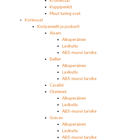
Kromilistat
Kuppipenkit
Muut tuning osat
Korinosat
Koripaneelit ja puskurit
Aixam
Alkuperäinen
Lasikuitu
ABS-muovi tarvike
Bellier
Alkuperäinen
Lasikuitu
ABS-muovi tarvike
Casalini
Chatenet
Alkuperäinen
Lasikuitu
ABS-muovi tarvike
Grecav
Alkuperäinen
Lasikuitu
ABS-muovi tarvike