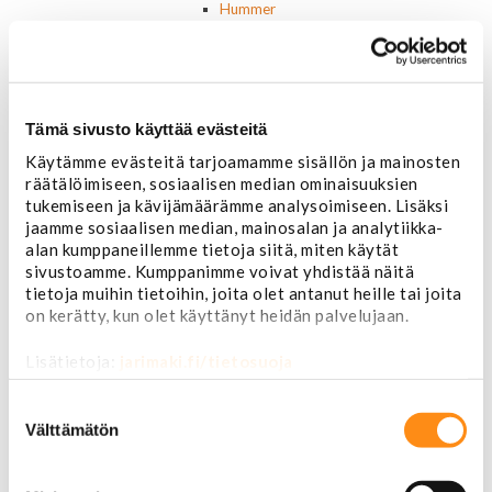
Hummer
Jeep
Takavalot
Cadillac
Chevrolet
Corvette
Tämä sivusto käyttää evästeitä
Chrysler
Käytämme evästeitä tarjoamamme sisällön ja mainosten
Dodge
räätälöimiseen, sosiaalisen median ominaisuuksien
Ford P/U
tukemiseen ja kävijämäärämme analysoimiseen. Lisäksi
Ford muut
jaamme sosiaalisen median, mainosalan ja analytiikka-
Hummer
alan kumppaneillemme tietoja siitä, miten käytät
Jeep
sivustoamme. Kumppanimme voivat yhdistää näitä
Lincoln
tietoja muihin tietoihin, joita olet antanut heille tai joita
Muut
on kerätty, kun olet käyttänyt heidän palvelujaan.
Parkit / Vilkut
Sumu- ja peruutusvalot
Lisätietoja:
jarimaki.fi/tietosuoja
Sivuvalot ja markerit
Polttimot
Suostumuksen
Sähköosat
valinta
Välttämätön
Akut
Lasinnostin- ja keskuslukon moottorit