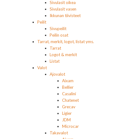
Sivulasit oikea
Sivulasit vasen
Ikkunan tiivisteet
Peilit
Sivupeilit
Peilin osat
Tarrat, merkit, logot, listat yms.
Tarrat
Logot & merkit
Listat
Valot
Ajovalot
Aixam
Bellier
Casalini
Chatenet
Grecav
Ligier
JDM
Microcar
Takavalot