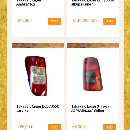
Takavalo Ligier
Takavalo Ligier IXO / JS50
Ambra/162
alkuperäinen
125,00 €
ALK.
295,00 €
OSTA
OSTA
Takavalo Ligier IXO / JS50
Takavalo Ligier X-Too /
tarvike
JDM Albizia / Bellier
225,00 €
65,00 €
OSTA
OSTA