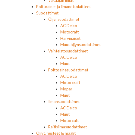
Vakaajan linkit
Polttoaine- ja ilmanottolaitteet
Suodattimet
Öljynsuodattimet
AC Delco
Motocraft
Harvinaiset
Muut öljynsuodattimet
Vaihteistosuodattimet
AC Delco
Muut
Polttoainesuodattimet
AC Delco
Motorcraft
Mopar
Muut
Ilmansuodattimet
AC Delco
Muut
Motorcaft
Raitisilmasuodattimet
Öljyt, nesteet & maalit