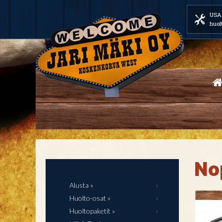
USA 
huol
No
Alusta »
Huolto-osat »
Huoltopaketit »