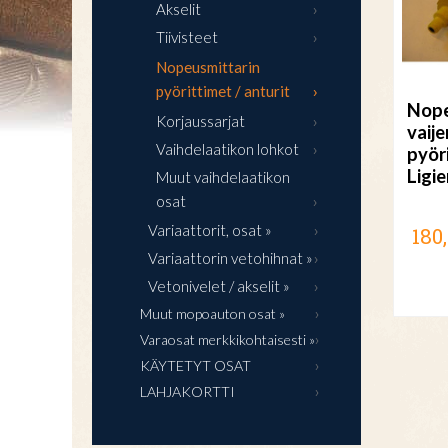
Akselit
Tiivisteet
Nopeusmittarin
pyörittimet / anturit
Nope
Korjaussarjat
vaije
Vaihdelaatikon lohkot
pyör
Ligi
Muut vaihdelaatikon
osat
Variaattorit, osat »
180
Variaattorin vetohihnat »
Vetonivelet / akselit »
Muut mopoauton osat »
Varaosat merkkikohtaisesti »
KÄYTETYT OSAT
LAHJAKORTTI