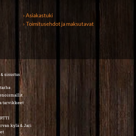
› Asiakastuki
› Toimitusehdot ja maksutavat
 & sisustus
utarha
ienoismallit
a tarvikkeet
RTTI
van kylä & Jari
et