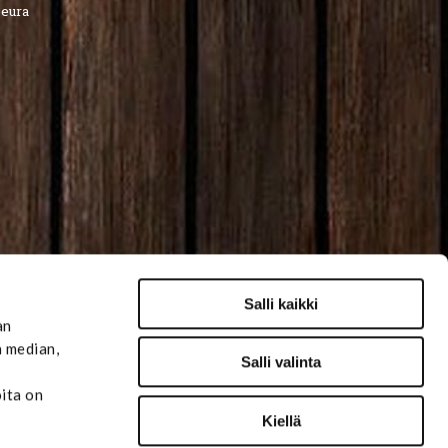
seura
Salli kaikki
an
n median,
Salli valinta
oita on
Kiellä