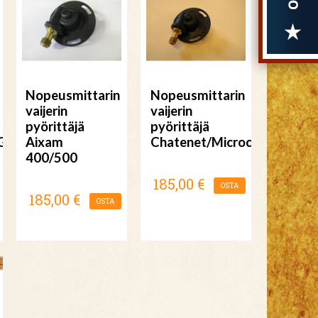
Nopeusmittarin
Nopeusmittarin
vaijerin
vaijerin
pyörittäjä
pyörittäjä
Grecav,Chatenet
Aixam
Chatenet/Microcar/Bellier
400/500
185,00 €
OSTA
185,00 €
OSTA