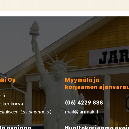
äki Oy
Myymälä ja
korjaamon ajanvara
e 5
(06) 4229 888
skenkorva
ellukseen: Lasipajantie 5
)
mail@jarimaki.fi
ä avoinna
Huoltokorjaamo avo