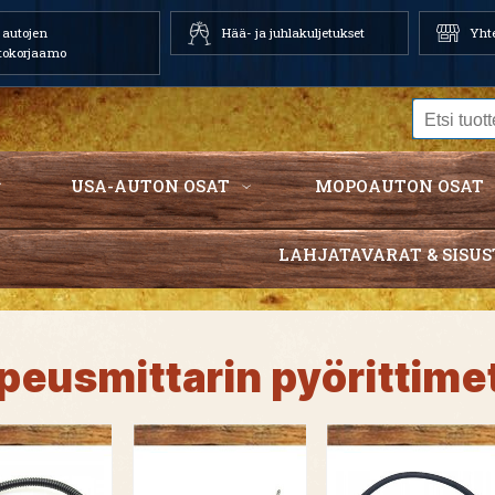
autojen
Hää- ja juhlakuljetukset
Yhte
tokorjaamo
USA-AUTON OSAT
MOPOAUTON OSAT
LAHJATAVARAT & SISUS
peusmittarin pyörittimet 