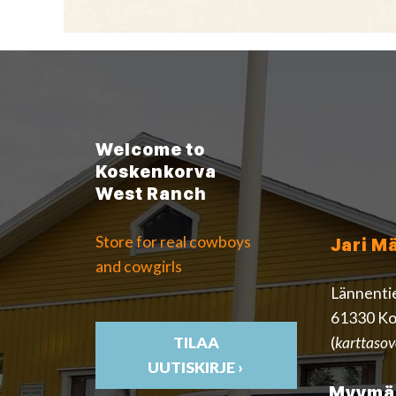
Welcome to
Koskenkorva
West Ranch
Store for real cowboys
Jari M
and cowgirls
Lännenti
61330 Ko
(
karttasov
TILAA
UUTISKIRJE ›
Myymäl