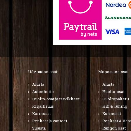
USA-auton osat
Mopoauton osat
Alusta
Alusta
Autonhoito
Huolto-osat
Huolto-osat ja tarvikkeet
Huoltopaketit
Kirjallisuus
Hifi & Tuning
Korinosat
Korinosat
Renkaat ja vanteet
Renkaat & Van
Sisusta
Rungon osat