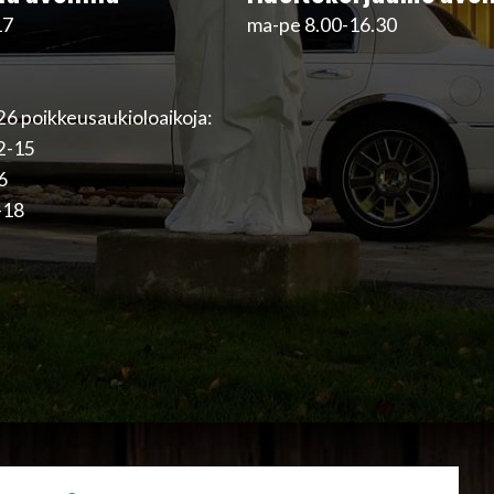
17
ma-pe 8.00-16.30
6 poikkeusaukioloaikoja:
12-15
16
-18