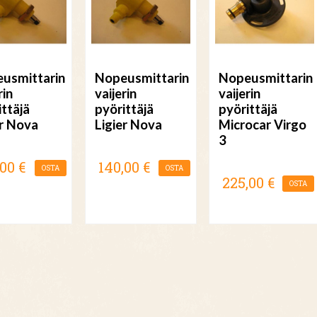
usmittarin
Nopeusmittarin
Nopeusmittarin
rin
vaijerin
vaijerin
ittäjä
pyörittäjä
pyörittäjä
er Nova
Ligier Nova
Microcar Virgo
3
,00 €
140,00 €
OSTA
OSTA
225,00 €
OSTA