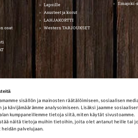
Ilmajoki-
Lapsille
Asusteet ja korut
LAHJAKORTTI
n osat
Western TARJOUKSET
ti
AT
teitä
mamme sisällön ja mainosten räätälöimiseen, sosiaalisen medi
 ja kävijämäärämme analysoimiseen. Lisäksi jaamme sosiaalise
-alan kumppaneillemme tietoja siitä, miten käytät sivustoamme.
ä näitä tietoja muihin tietoihin, joita olet antanut heille tai j
t heidän palvelujaan.