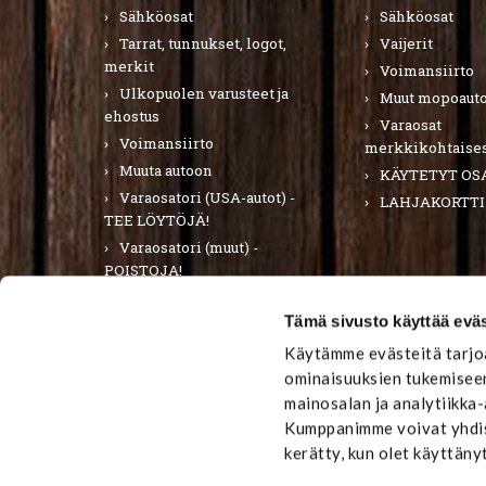
Sähköosat
Sähköosat
Tarrat, tunnukset, logot,
Vaijerit
merkit
Voimansiirto
Ulkopuolen varusteet ja
Muut mopoauto
ehostus
Varaosat
Voimansiirto
merkkikohtaises
Muuta autoon
KÄYTETYT OS
Varaosatori (USA-autot) -
LAHJAKORTTI
TEE LÖYTÖJÄ!
Varaosatori (muut) -
POISTOJA!
PURKUAUTOT
Tämä sivusto käyttää eväs
LAHJAKORTTI
Käytämme evästeitä tarjoa
ominaisuuksien tukemiseen
mainosalan ja analytiikka
Kumppanimme voivat yhdistä
kerätty, kun olet käyttäny