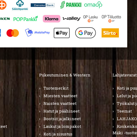
Pukeutuminen & Western
Lahjatavarat
Tuotemerkit
Koti ja pu
Miesten vaatteet
Lelut ja p
Naisten vaatteet
Työkalut j
Hatut ja päähineet
Teemat
Bootsit ja jalkineet
LAHJAKO
teet
Laukut ja lompakot
Koskenkor
Mäki -tuotte
Koti ja sisustus