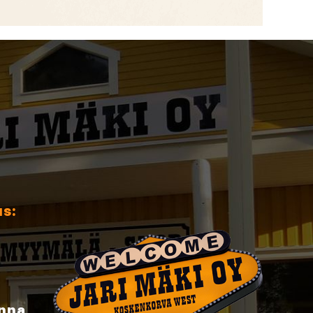
us:
inna