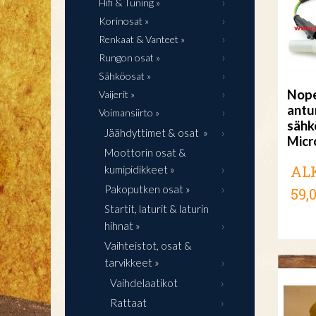
Hifi & Tuning »
Korinosat »
Renkaat & Vanteet »
Rungon osat »
Sähköosat »
Nope
Vaijerit »
antu
Voimansiirto »
sähk
Jäähdyttimet & osat »
Micr
Moottorin osat &
AL
kumipidikkeet »
Pakoputken osat »
59,
Startit, laturit & laturin
hihnat »
Vaihteistot, osat &
tarvikkeet »
Vaihdelaatikot
Rattaat