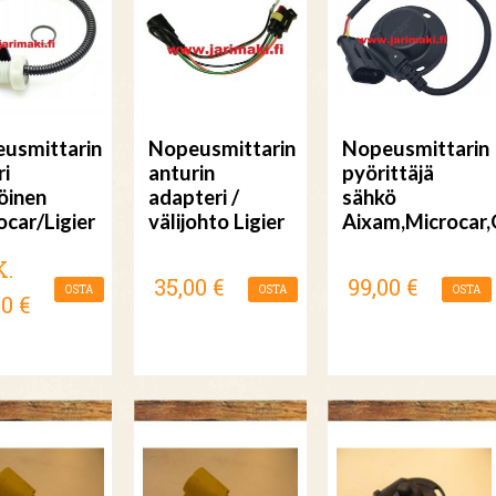
usmittarin
Nopeusmittarin
Nopeusmittarin
ri
anturin
pyörittäjä
öinen
adapteri /
sähkö
ocar/Ligier
välijohto Ligier
Aixam,Microcar,
K.
35,00 €
99,00 €
OSTA
OSTA
OSTA
00 €