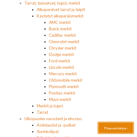
Tarrat, tunnukset, logot, merkit
Alkuperäiset tarrat ja teipit
Käytetyt alkuperäismerkit
AMC merkit
Buick merkit
Cadillac merkit
Chevrolet merkit
Chrysler merkit
Dodge merkit
Ford merkit
Lincoln merkit
Mercury merkit
Oldsmobile merkit
Plymouth merkit
Pontiac merkit
Muut merkit
Merkit ja logot
Tarrat
Ulkopuolen varusteet ja ehostus
Astinlaudat ja -putket
Tilaa uutiskirje ›
Aurinkolipat