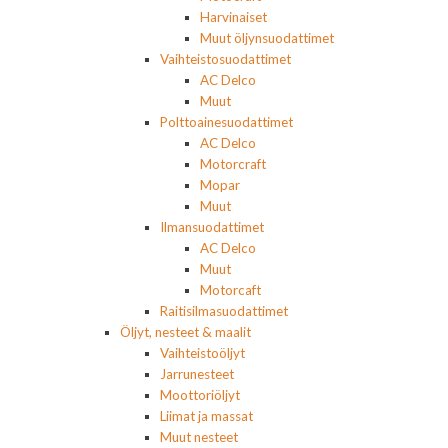
Harvinaiset
Muut öljynsuodattimet
Vaihteistosuodattimet
AC Delco
Muut
Polttoainesuodattimet
AC Delco
Motorcraft
Mopar
Muut
Ilmansuodattimet
AC Delco
Muut
Motorcaft
Raitisilmasuodattimet
Öljyt, nesteet & maalit
Vaihteistoöljyt
Jarrunesteet
Moottoriöljyt
Liimat ja massat
Muut nesteet