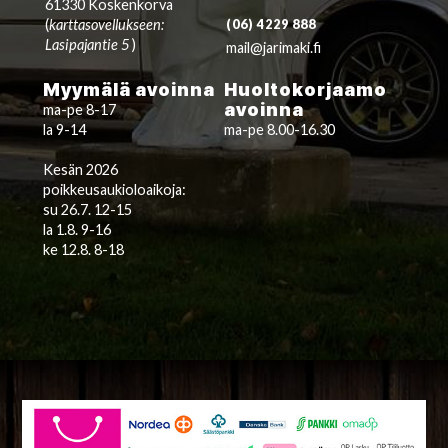
61330 Koskenkorva
(
karttasovellukseen:
(06) 4229 888
Lasipajantie 5
)
mail@jarimaki.fi
Myymälä avoinna
Huoltokorjaamo
avoinna
ma-pe 8-17
la 9-14
ma-pe 8.00-16.30
Kesän 2026
poikkeusaukioloaikoja:
su 26.7. 12-15
la 1.8. 9-16
ke 12.8. 8-18