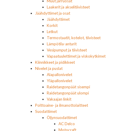
Muut jarruosat
Laakerit ja akselitiivisteet
Jäähdyttimet ja osat
Jäähdyttimet
Korkit
Letkut
Termostaatit, kotelot, tiivisteet
Lämpötila-anturit
Vesipumput ja tiivisteet
Vapaatuulettimet ja viskokytkimet
Kiinnikkeet ja pidikkeet
Nivelet ja puslat
Alapallonivelet
Yläpallonivelet
Raidetangonpäät sisempi
Raidetangonpäät ulompi
Vakaajan linkit
Polttoaine- ja ilmanottolaitteet
Suodattimet
Öljynsuodattimet
AC Delco
Motocraft