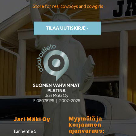
Store for real cowboys
and cowgirls
TILAA UUTISKIRJE ›
Myymälä ja
Jari Mäki Oy
korjaamon
ajanvaraus:
Lännentie 5