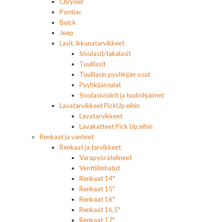
Chrysler
Pontiac
Buick
Jeep
Lasit, ikkunatarvikkeet
Sivulasit/takalasit
Tuulilasit
Tuulilasin pyyhkijän osat
Pyyhkijänsulat
Sivulasivisiirit ja tuuliohjaimet
Lavatarvikkeet PickUp:eihin
Lavatarvikkeet
Lavakatteet Pick Up:eihin
Renkaat ja vanteet
Renkaat ja tarvikkeet
Varapyörätelineet
Venttiilinhatut
Renkaat 14"
Renkaat 15"
Renkaat 16"
Renkaat 16,5"
Renkaat 17"