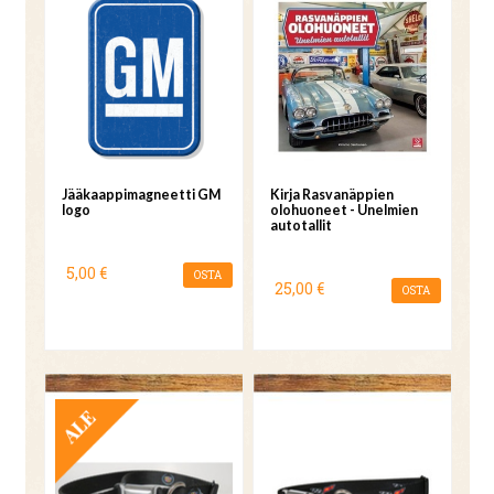
Jääkaappimagneetti GM
Kirja Rasvanäppien
logo
olohuoneet - Unelmien
autotallit
5,00 €
OSTA
25,00 €
OSTA
TARJOUS