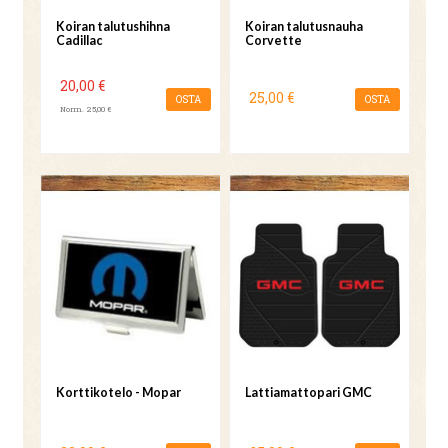
Koiran talutushihna
Koiran talutusnauha
Cadillac
Corvette
20,00 €
25,00 €
OSTA
OSTA
Norm. 25,00 €
Korttikotelo - Mopar
Lattiamattopari GMC