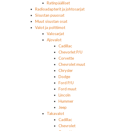
Ratinpäälliset
Radioadapterit ja johtosarjat
Sisustan puuosat
Muut sisustan osat
Valot ja polttimot
Valosarjat
Ajovalot
Cadillac
Chevorlet P/U
Corvette
Chevrolet muut
Chrysler
Dodge
Ford P/U
Ford muut
Lincoln
Hummer
Jeep
Takavalot
Cadillac
Chevrolet