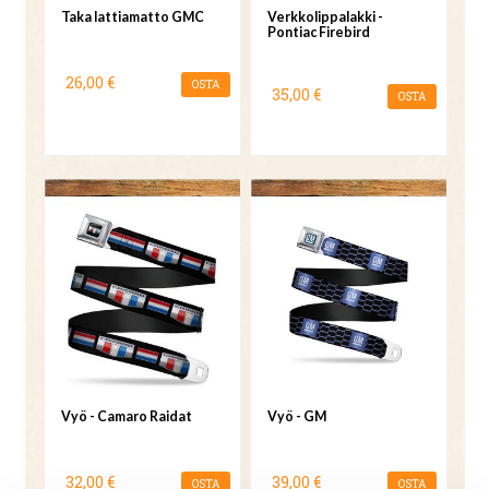
Taka lattiamatto GMC
Verkkolippalakki -
Pontiac Firebird
26,00 €
OSTA
35,00 €
OSTA
Vyö - Camaro Raidat
Vyö - GM
32,00 €
39,00 €
OSTA
OSTA