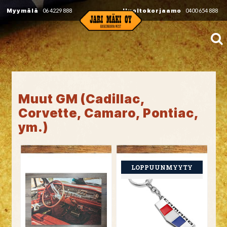
Myymälä
06 4229 888
Huoltokorjaamo
0400 654 888
Muut GM (Cadillac,
Corvette, Camaro, Pontiac,
ym.)