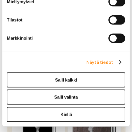
Mieltymykset
Tilastot
Markkinointi
Vyönsolki Corvette
Vyönsolki Corvette C5
Näytä tiedot
28,00 €
22,00 €
OSTA
OSTA
Salli kaikki
Salli valinta
Kiellä