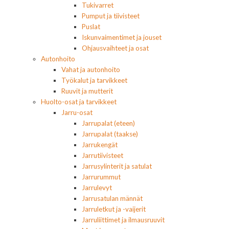
Tukivarret
Pumput ja tiivisteet
Puslat
Iskunvaimentimet ja jouset
Ohjausvaihteet ja osat
Autonhoito
Vahat ja autonhoito
Työkalut ja tarvikkeet
Ruuvit ja mutterit
Huolto-osat ja tarvikkeet
Jarru-osat
Jarrupalat (eteen)
Jarrupalat (taakse)
Jarrukengät
Jarrutiivisteet
Jarrusylinterit ja satulat
Jarrurummut
Jarrulevyt
Jarrusatulan männät
Jarruletkut ja -vaijerit
Jarruliittimet ja ilmausruuvit