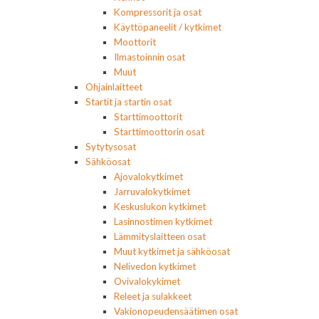
Kompressorit ja osat
Käyttöpaneelit / kytkimet
Moottorit
Ilmastoinnin osat
Muut
Ohjainlaitteet
Startit ja startin osat
Starttimoottorit
Starttimoottorin osat
Sytytysosat
Sähköosat
Ajovalokytkimet
Jarruvalokytkimet
Keskuslukon kytkimet
Lasinnostimen kytkimet
Lämmityslaitteen osat
Muut kytkimet ja sähköosat
Nelivedon kytkimet
Ovivalokykimet
Releet ja sulakkeet
Vakionopeudensäätimen osat