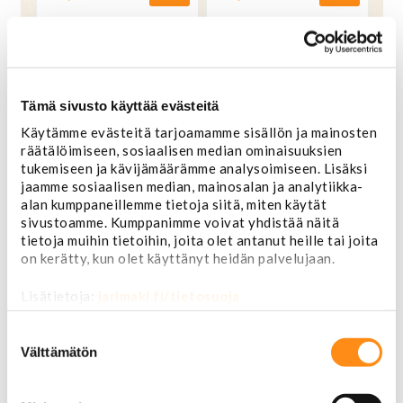
Tämä sivusto käyttää evästeitä
Käytämme evästeitä tarjoamamme sisällön ja mainosten
räätälöimiseen, sosiaalisen median ominaisuuksien
tukemiseen ja kävijämäärämme analysoimiseen. Lisäksi
jaamme sosiaalisen median, mainosalan ja analytiikka-
alan kumppaneillemme tietoja siitä, miten käytät
sivustoamme. Kumppanimme voivat yhdistää näitä
tietoja muihin tietoihin, joita olet antanut heille tai joita
on kerätty, kun olet käyttänyt heidän palvelujaan.
Vyö - Pontiac
Vyö - Pontiac logot
Lisätietoja:
jarimaki.fi/tietosuoja
32,00 €
32,00 €
OSTA
OSTA
Suostumuksen
valinta
Välttämätön