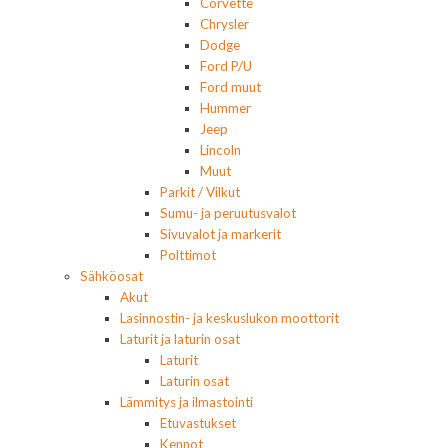
Corvette
Chrysler
Dodge
Ford P/U
Ford muut
Hummer
Jeep
Lincoln
Muut
Parkit / Vilkut
Sumu- ja peruutusvalot
Sivuvalot ja markerit
Polttimot
Sähköosat
Akut
Lasinnostin- ja keskuslukon moottorit
Laturit ja laturin osat
Laturit
Laturin osat
Lämmitys ja ilmastointi
Etuvastukset
Kennot