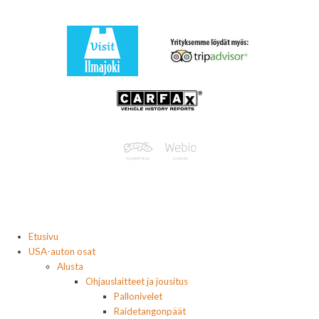
Etusivu
USA-auton osat
Alusta
Ohjauslaitteet ja jousitus
Pallonivelet
Raidetangonpäät