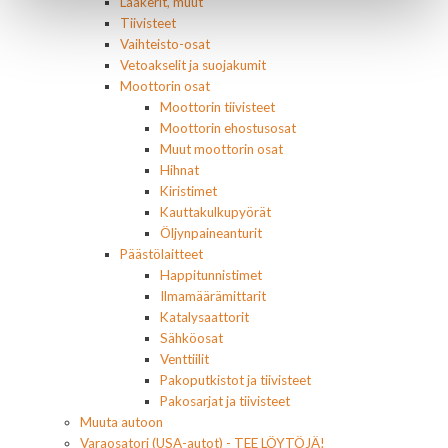
Laakerit, muut
Tiivisteet
Vaihteisto-osat
Vetoakselit ja suojakumit
Moottorin osat
Moottorin tiivisteet
Moottorin ehostusosat
Muut moottorin osat
Hihnat
Kiristimet
Kauttakulkupyörät
Öljynpaineanturit
Päästölaitteet
Happitunnistimet
Ilmamäärämittarit
Katalysaattorit
Sähköosat
Venttiilit
Pakoputkistot ja tiivisteet
Pakosarjat ja tiivisteet
Muuta autoon
Varaosatori (USA-autot) - TEE LÖYTÖJÄ!