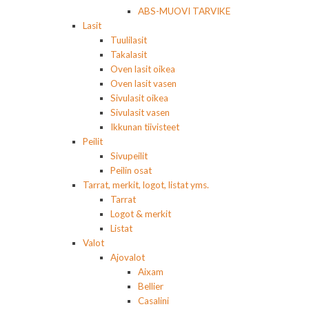
ABS-MUOVI TARVIKE
Lasit
Tuulilasit
Takalasit
Oven lasit oikea
Oven lasit vasen
Sivulasit oikea
Sivulasit vasen
Ikkunan tiivisteet
Peilit
Sivupeilit
Peilin osat
Tarrat, merkit, logot, listat yms.
Tarrat
Logot & merkit
Listat
Valot
Ajovalot
Aixam
Bellier
Casalini