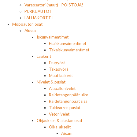
Varaosatori (muut) - POISTOJA!
PURKUAUTOT
LAHJAKORTTI
Mopoauton osat
Alusta
Iskunvaimentimet
Etuiskunvaimentimet
Takaiskunvaimentimet
Laakerit
Etupyörä
Takapyörä
Muut laakerit
Nivelet & puslat
Alapallonivelet
Raidetangonpäät ulko
Raidetangonpäät sisä
Tukivarren puslat
Vetonivelet
Ohjauksen & alustan osat
Olka-akselit
Aixam