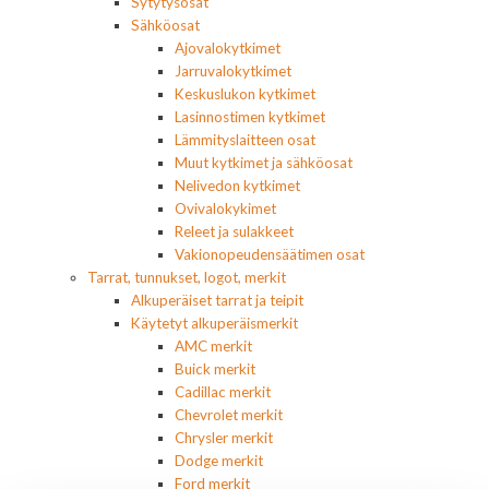
Sytytysosat
Sähköosat
Ajovalokytkimet
Jarruvalokytkimet
Keskuslukon kytkimet
Lasinnostimen kytkimet
Lämmityslaitteen osat
Muut kytkimet ja sähköosat
Nelivedon kytkimet
Ovivalokykimet
Releet ja sulakkeet
Vakionopeudensäätimen osat
Tarrat, tunnukset, logot, merkit
Alkuperäiset tarrat ja teipit
Käytetyt alkuperäismerkit
AMC merkit
Buick merkit
Cadillac merkit
Chevrolet merkit
Chrysler merkit
Dodge merkit
Ford merkit