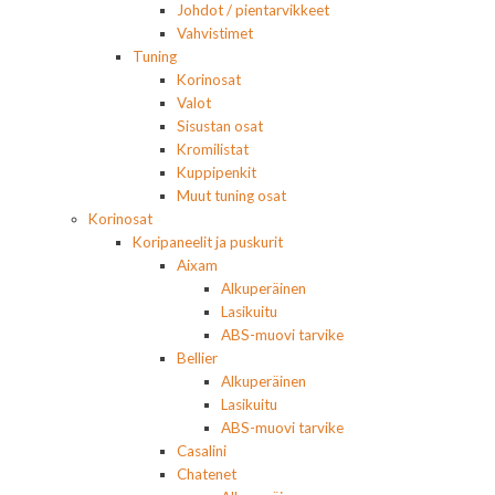
Johdot / pientarvikkeet
Vahvistimet
Tuning
Korinosat
Valot
Sisustan osat
Kromilistat
Kuppipenkit
Muut tuning osat
Korinosat
Koripaneelit ja puskurit
Aixam
Alkuperäinen
Lasikuitu
ABS-muovi tarvike
Bellier
Alkuperäinen
Lasikuitu
ABS-muovi tarvike
Casalini
Chatenet