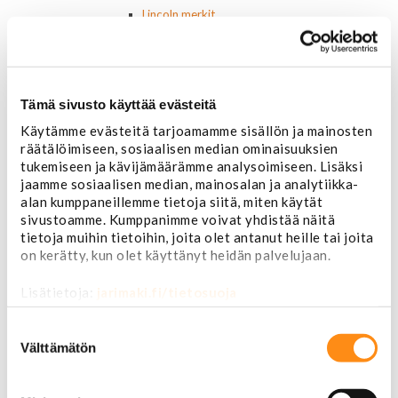
Lincoln merkit
Mercury merkit
Oldsmobile merkit
Plymouth merkit
Pontiac merkit
Tämä sivusto käyttää evästeitä
Muut merkit
Merkit ja logot
Käytämme evästeitä tarjoamamme sisällön ja mainosten
Tarrat
räätälöimiseen, sosiaalisen median ominaisuuksien
Ulkopuolen varusteet ja ehostus
tukemiseen ja kävijämäärämme analysoimiseen. Lisäksi
Astinlaudat ja -putket
jaamme sosiaalisen median, mainosalan ja analytiikka-
alan kumppaneillemme tietoja siitä, miten käytät
Aurinkolipat
sivustoamme. Kumppanimme voivat yhdistää näitä
Erikoiskeulamerkit
tietoja muihin tietoihin, joita olet antanut heille tai joita
Kromilistat
on kerätty, kun olet käyttänyt heidän palvelujaan.
Kromikoristeet
Cadillac
Lisätietoja:
jarimaki.fi/tietosuoja
Chevrolet
Chrysler
Suostumuksen
Dodge
valinta
Välttämätön
Ford
Hummer
Jeep