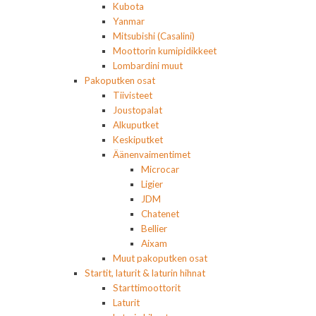
Kubota
Yanmar
Mitsubishi (Casalini)
Moottorin kumipidikkeet
Lombardini muut
Pakoputken osat
Tiivisteet
Joustopalat
Alkuputket
Keskiputket
Äänenvaimentimet
Microcar
Ligier
JDM
Chatenet
Bellier
Aixam
Muut pakoputken osat
Startit, laturit & laturin hihnat
Starttimoottorit
Laturit