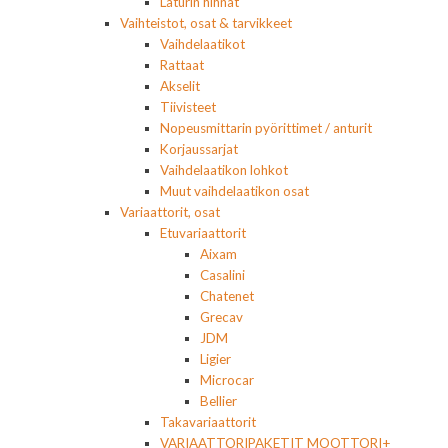
Laturin hihnat
Vaihteistot, osat & tarvikkeet
Vaihdelaatikot
Rattaat
Akselit
Tiivisteet
Nopeusmittarin pyörittimet / anturit
Korjaussarjat
Vaihdelaatikon lohkot
Muut vaihdelaatikon osat
Variaattorit, osat
Etuvariaattorit
Aixam
Casalini
Chatenet
Grecav
JDM
Ligier
Microcar
Bellier
Takavariaattorit
VARIAATTORIPAKETIT MOOTTORI+