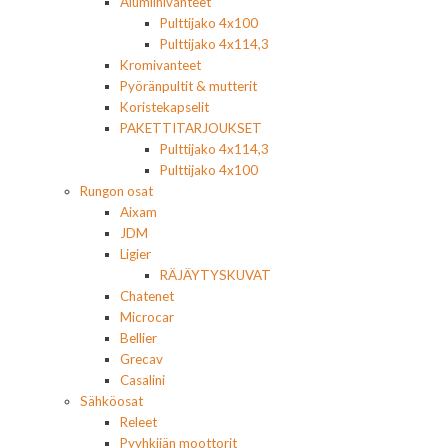
Alumiinivanteet
Pulttijako 4x100
Pulttijako 4x114,3
Kromivanteet
Pyöränpultit & mutterit
Koristekapselit
PAKETTITARJOUKSET
Pulttijako 4x114,3
Pulttijako 4x100
Rungon osat
Aixam
JDM
Ligier
RÄJÄYTYSKUVAT
Chatenet
Microcar
Bellier
Grecav
Casalini
Sähköosat
Releet
Pyyhkijän moottorit