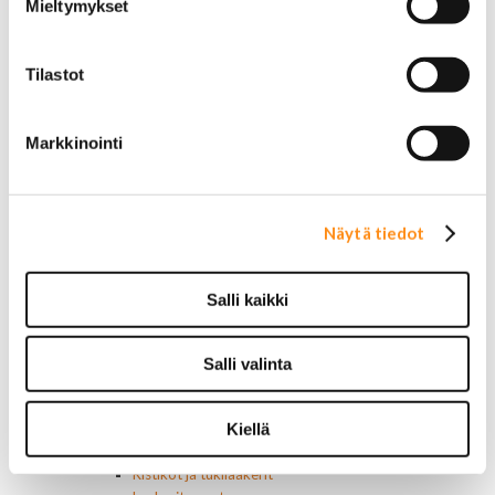
Mieltymykset
Yleismalliset
Lokasuojanlevikkeet ja helman osat
Maskit
Tilastot
Chrysler
Ford
Chevrolet
Markkinointi
Ovipeilit
Puskurit
Chevrolet
Dodge
Näytä tiedot
Ford
Valoraudat
Roiskeläpät
Salli kaikki
Rekisterikilven kehykset
Sivulasivisiirit ja tuuliohjaimet
Työkalulaatikot
Salli valinta
Vetokoukut ja osat
Vetokoukun peitelevyt
Kiellä
Muut ulkopuolen osat
Voimansiirto
Ristikot ja tukilaakerit