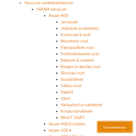
Varaosat merkkikohtaisesti
AIXAM varaosat
Aixam 400
Jarruosat
Jäähdytin ja lämmitys
Korinosat & lasit
Moottorin osat
Pakopoutken osat
Polttoainetankin osat
Renkaat & vanteet
Rungon ja alustan osat
Sisustan osat
Suodattimet
Sähkö-osat
Vaijerit
Valot
Variaattori ja vaihteisto
Korjaustarvikkeet
MUUT OSAT
Aixam 400 Evolution
Tilaa uutiskirje ›
Aixam 500.4