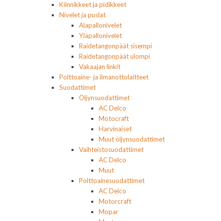
Kiinnikkeet ja pidikkeet
Nivelet ja puslat
Alapallonivelet
Yläpallonivelet
Raidetangonpäät sisempi
Raidetangonpäät ulompi
Vakaajan linkit
Polttoaine- ja ilmanottolaitteet
Suodattimet
Öljynsuodattimet
AC Delco
Motocraft
Harvinaiset
Muut öljynsuodattimet
Vaihteistosuodattimet
AC Delco
Muut
Polttoainesuodattimet
AC Delco
Motorcraft
Mopar