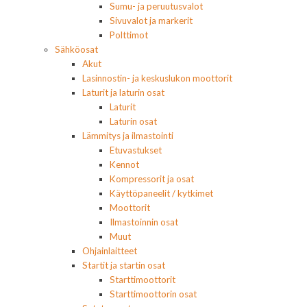
Sumu- ja peruutusvalot
Sivuvalot ja markerit
Polttimot
Sähköosat
Akut
Lasinnostin- ja keskuslukon moottorit
Laturit ja laturin osat
Laturit
Laturin osat
Lämmitys ja ilmastointi
Etuvastukset
Kennot
Kompressorit ja osat
Käyttöpaneelit / kytkimet
Moottorit
Ilmastoinnin osat
Muut
Ohjainlaitteet
Startit ja startin osat
Starttimoottorit
Starttimoottorin osat