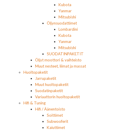
Kubota
Yanmar
Mitsubishi
Öljynsuodattimet
Lombardini
Kubota
Yanmar
Mitsubishi
SUODATINPAKETIT
Öljyt moottori & vaihteisto
Muut nesteet, liimat ja massat
Huoltopaketit
Jarrupaketit
Muut huoltopaketit
Suodatinpaketit
Variaattorin huoltopaketit
Hifi & Tuning
Hifi / Äänentoisto
Soittimet
Subwooferit
Kaiuttimet