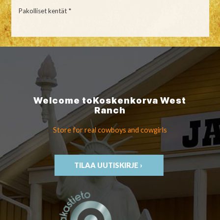
Pakolliset kentät *
Welcome to
Koskenkorva
West
Ranch
Store for real cowboys
and cowgirls
TILAA UUTISKIRJE ›