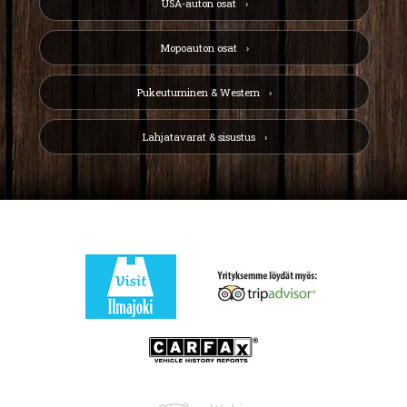
USA-auton osat
Mopoauton osat
Pukeutuminen & Western
Lahjatavarat & sisustus