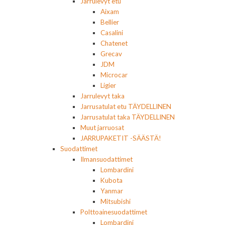
Jarrulevyt etu
Aixam
Bellier
Casalini
Chatenet
Grecav
JDM
Microcar
Ligier
Jarrulevyt taka
Jarrusatulat etu TÄYDELLINEN
Jarrusatulat taka TÄYDELLINEN
Muut jarruosat
JARRUPAKETIT -SÄÄSTÄ!
Suodattimet
Ilmansuodattimet
Lombardini
Kubota
Yanmar
Mitsubishi
Polttoainesuodattimet
Lombardini