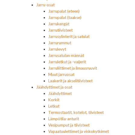
Jarru-osat
Jarrupalat (eteen)
Jarrupalat (taakse)
Jarrukengät
Jarrutiivisteet
Jarrusylinterit ja satulat
Jarrurummut
Jarrulevyt
Jarrusatulan männät
Jarruletkut ja -vaijerit
Jarruliittimet ja ilmausruuvit
Muut jarruosat
Laakerit ja akselitiivisteet
Jäähdyttimet ja osat
Jäähdyttimet
Korkit
Letkut
Termostaatit, kotelot, tiivisteet
Lämpötila-anturit
Vesipumput ja tiivisteet
Vapaatuulettimet ja viskokytkimet