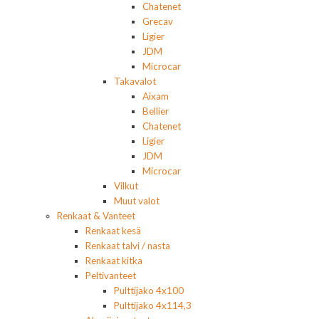
Chatenet
Grecav
Ligier
JDM
Microcar
Takavalot
Aixam
Bellier
Chatenet
Ligier
JDM
Microcar
Vilkut
Muut valot
Renkaat & Vanteet
Renkaat kesä
Renkaat talvi / nasta
Renkaat kitka
Peltivanteet
Pulttijako 4x100
Pulttijako 4x114,3