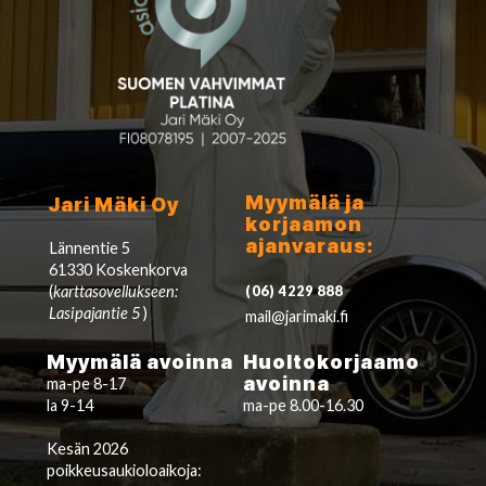
Myymälä ja
Jari Mäki Oy
korjaamon
ajanvaraus:
Lännentie 5
61330 Koskenkorva
(
karttasovellukseen:
(06) 4229 888
Lasipajantie 5
)
mail@jarimaki.fi
Myymälä avoinna
Huoltokorjaamo
avoinna
ma-pe 8-17
la 9-14
ma-pe 8.00-16.30
Kesän 2026
poikkeusaukioloaikoja: