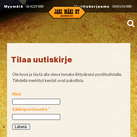
Myymälä
06 4229 888
Huoltokorjaamo
0400 654 888
Tilaa uutiskirje
Ole hyvä ja täytä alla oleva lomake liittyäksesi postituslistalle.
Tähdellä merkityt kentät ovat pakollisia.
Nimi
Sähköpostiosoite
*