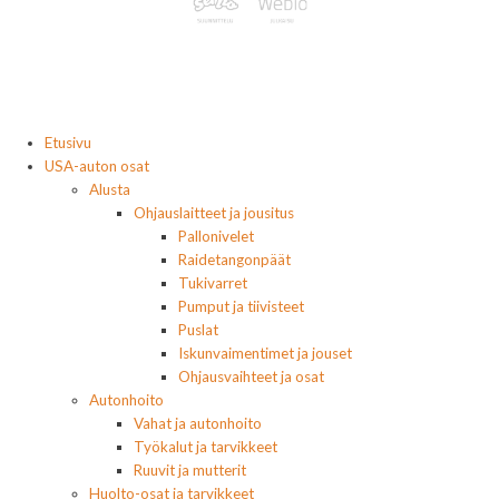
Etusivu
USA-auton osat
Alusta
Ohjauslaitteet ja jousitus
Pallonivelet
Raidetangonpäät
Tukivarret
Pumput ja tiivisteet
Puslat
Iskunvaimentimet ja jouset
Ohjausvaihteet ja osat
Autonhoito
Vahat ja autonhoito
Työkalut ja tarvikkeet
Ruuvit ja mutterit
Huolto-osat ja tarvikkeet