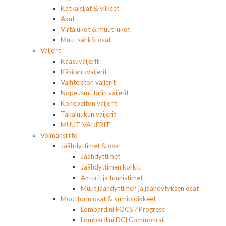
Katkaisijat & viikset
Akut
Virtalukot & muut lukot
Muut sähkö-osat
Vaijerit
Kaasuvaijerit
Käsijarruvaijerit
Vaihteiston vaijerit
Nopeusmittarin vaijerit
Konepeiton vaijerit
Takaluukun vaijerit
MUUT VAIJERIT
Voimansiirto
Jäähdyttimet & osat
Jäähdyttimet
Jäähdyttimen korkit
Anturit ja tunnistimet
Muut jäähdyttimen ja jäähdytyksen osat
Moottorin osat & kumipidikkeet
Lombardini FOCS / Progress
Lombardini DCI Commonrail