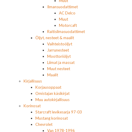
Muut
Ilmansuodattimet
AC Delco
Muut
Motorcaft
Raitisilmasuodattimet
Öljyt, nesteet & maalit
Vaihteistoöljyt
Jarrunesteet
Moottoriöljyt
Liimat ja massat
Muut nesteet
Maalit
Kirjallisuus
Korjausoppaat
Omistajan käsikirjat
Muu autokirjallisuus
Korinosat
Starcraft levikesarja 97-03
Mustang korinosat
Chevrolet
Van 1978-1996