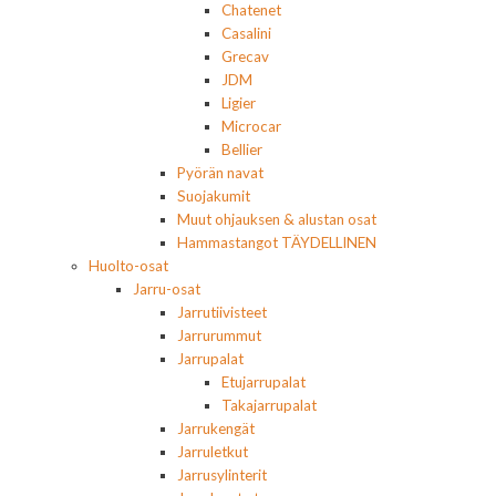
Chatenet
Casalini
Grecav
JDM
Ligier
Microcar
Bellier
Pyörän navat
Suojakumit
Muut ohjauksen & alustan osat
Hammastangot TÄYDELLINEN
Huolto-osat
Jarru-osat
Jarrutiivisteet
Jarrurummut
Jarrupalat
Etujarrupalat
Takajarrupalat
Jarrukengät
Jarruletkut
Jarrusylinterit