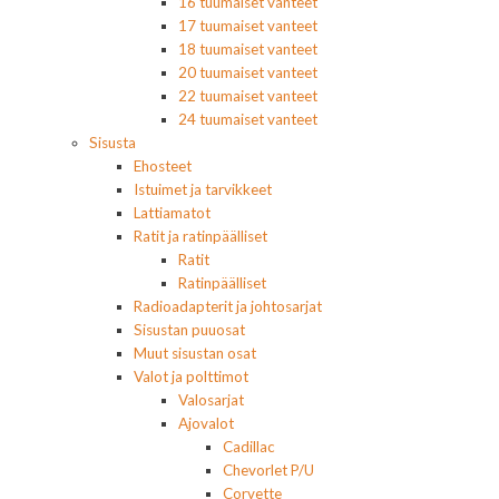
16 tuumaiset vanteet
17 tuumaiset vanteet
18 tuumaiset vanteet
20 tuumaiset vanteet
22 tuumaiset vanteet
24 tuumaiset vanteet
Sisusta
Ehosteet
Istuimet ja tarvikkeet
Lattiamatot
Ratit ja ratinpäälliset
Ratit
Ratinpäälliset
Radioadapterit ja johtosarjat
Sisustan puuosat
Muut sisustan osat
Valot ja polttimot
Valosarjat
Ajovalot
Cadillac
Chevorlet P/U
Corvette