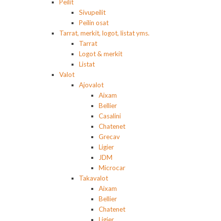
Peilit
Sivupeilit
Peilin osat
Tarrat, merkit, logot, listat yms.
Tarrat
Logot & merkit
Listat
Valot
Ajovalot
Aixam
Bellier
Casalini
Chatenet
Grecav
Ligier
JDM
Microcar
Takavalot
Aixam
Bellier
Chatenet
Ligier