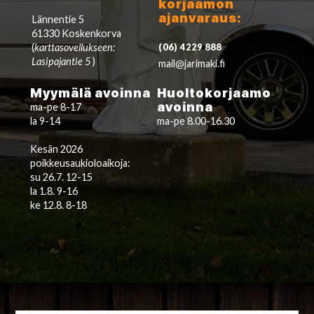
korjaamon
ajanvaraus:
Lännentie 5
61330 Koskenkorva
(
karttasovellukseen:
(06) 4229 888
Lasipajantie 5
)
mail@jarimaki.fi
Myymälä avoinna
Huoltokorjaamo
avoinna
ma-pe 8-17
la 9-14
ma-pe 8.00-16.30
Kesän 2026
poikkeusaukioloaikoja:
su 26.7. 12-15
la 1.8. 9-16
ke 12.8. 8-18