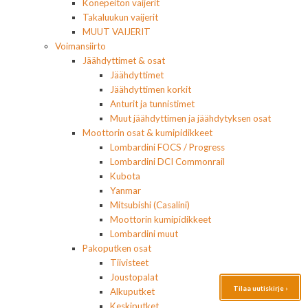
Konepeiton vaijerit
Takaluukun vaijerit
MUUT VAIJERIT
Voimansiirto
Jäähdyttimet & osat
Jäähdyttimet
Jäähdyttimen korkit
Anturit ja tunnistimet
Muut jäähdyttimen ja jäähdytyksen osat
Moottorin osat & kumipidikkeet
Lombardini FOCS / Progress
Lombardini DCI Commonrail
Kubota
Yanmar
Mitsubishi (Casalini)
Moottorin kumipidikkeet
Lombardini muut
Pakoputken osat
Tiivisteet
Joustopalat
Tilaa uutiskirje ›
Alkuputket
Keskiputket