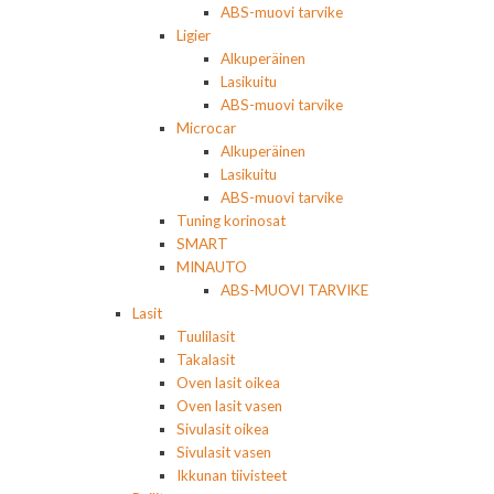
ABS-muovi tarvike
Ligier
Alkuperäinen
Lasikuitu
ABS-muovi tarvike
Microcar
Alkuperäinen
Lasikuitu
ABS-muovi tarvike
Tuning korinosat
SMART
MINAUTO
ABS-MUOVI TARVIKE
Lasit
Tuulilasit
Takalasit
Oven lasit oikea
Oven lasit vasen
Sivulasit oikea
Sivulasit vasen
Ikkunan tiivisteet