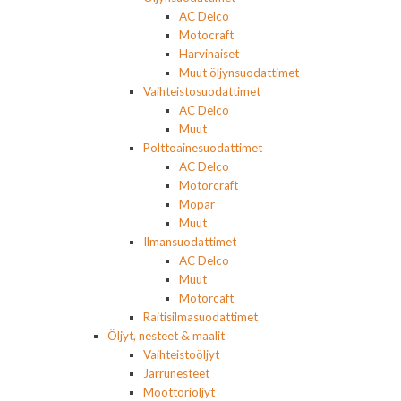
AC Delco
Motocraft
Harvinaiset
Muut öljynsuodattimet
Vaihteistosuodattimet
AC Delco
Muut
Polttoainesuodattimet
AC Delco
Motorcraft
Mopar
Muut
Ilmansuodattimet
AC Delco
Muut
Motorcaft
Raitisilmasuodattimet
Öljyt, nesteet & maalit
Vaihteistoöljyt
Jarrunesteet
Moottoriöljyt