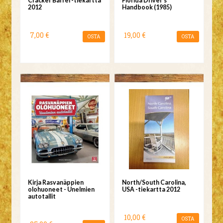
Cracker Barrel -tiekartta
Florida Driver's
2012
Handbook (1985)
7,00 €
19,00 €
OSTA
OSTA
Kirja Rasvanäppien
North/South Carolina,
olohuoneet - Unelmien
USA -tiekartta 2012
autotallit
10,00 €
OSTA