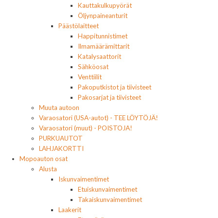
Kauttakulkupyörät
Öljynpaineanturit
Päästölaitteet
Happitunnistimet
Ilmamäärämittarit
Katalysaattorit
Sähköosat
Venttiilit
Pakoputkistot ja tiivisteet
Pakosarjat ja tiivisteet
Muuta autoon
Varaosatori (USA-autot) - TEE LÖYTÖJÄ!
Varaosatori (muut) - POISTOJA!
PURKUAUTOT
LAHJAKORTTI
Mopoauton osat
Alusta
Iskunvaimentimet
Etuiskunvaimentimet
Takaiskunvaimentimet
Laakerit