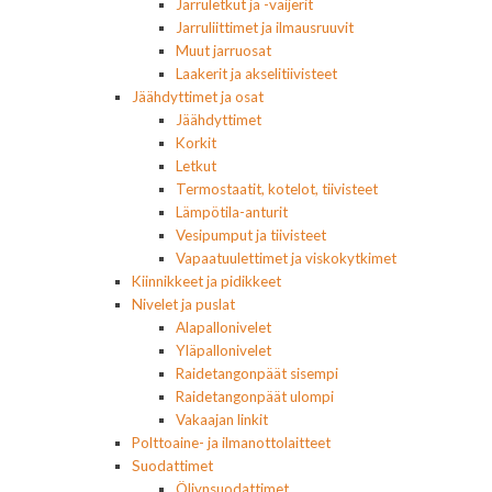
Jarruletkut ja -vaijerit
Jarruliittimet ja ilmausruuvit
Muut jarruosat
Laakerit ja akselitiivisteet
Jäähdyttimet ja osat
Jäähdyttimet
Korkit
Letkut
Termostaatit, kotelot, tiivisteet
Lämpötila-anturit
Vesipumput ja tiivisteet
Vapaatuulettimet ja viskokytkimet
Kiinnikkeet ja pidikkeet
Nivelet ja puslat
Alapallonivelet
Yläpallonivelet
Raidetangonpäät sisempi
Raidetangonpäät ulompi
Vakaajan linkit
Polttoaine- ja ilmanottolaitteet
Suodattimet
Öljynsuodattimet