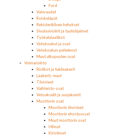
Ford
Valoraudat
Roiskeläpät
Rekisterikilven kehykset
Sivulasivisiirit ja tuuliohjaimet
Työkalulaatikot
Vetokoukut ja osat
Vetokoukun peitelevyt
Muut ulkopuolen osat
Voimansiirto
Ristikot ja tukilaakerit
Laakerit, muut
Tiivisteet
Vaihteisto-osat
Vetoakselit ja suojakumit
Moottorin osat
Moottorin tiivisteet
Moottorin ehostusosat
Muut moottorin osat
Hihnat
Kiristimet