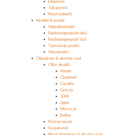
Etupyörä
Takapyörä
Muut laakerit
Nivelet & puslat
Alapallonivelet
Raidetangonpäät ulko
Raidetangonpäät sisä
Tukivarren puslat
Vetonivelet
Ohjauksen & alustan osat
Olka-akselit
Aixam
Chatenet
Casalini
Grecav
JDM
Ligier
Microcar
Bellier
Pyörän navat
Suojakumit
Muut ohjauksen & alustan osat