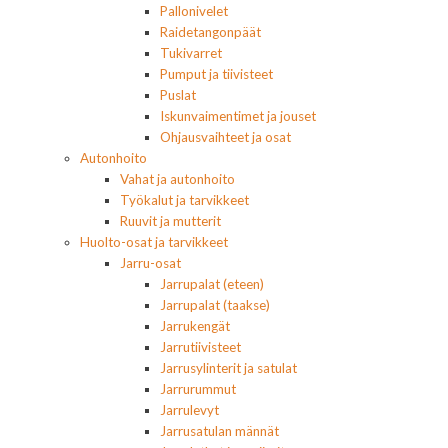
Pallonivelet
Raidetangonpäät
Tukivarret
Pumput ja tiivisteet
Puslat
Iskunvaimentimet ja jouset
Ohjausvaihteet ja osat
Autonhoito
Vahat ja autonhoito
Työkalut ja tarvikkeet
Ruuvit ja mutterit
Huolto-osat ja tarvikkeet
Jarru-osat
Jarrupalat (eteen)
Jarrupalat (taakse)
Jarrukengät
Jarrutiivisteet
Jarrusylinterit ja satulat
Jarrurummut
Jarrulevyt
Jarrusatulan männät