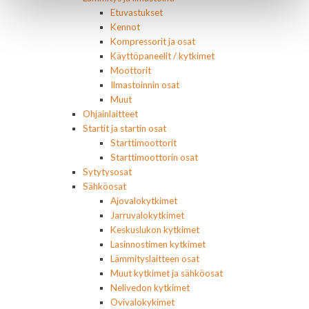
Etuvastukset
Kennot
Kompressorit ja osat
Käyttöpaneelit / kytkimet
Moottorit
Ilmastoinnin osat
Muut
Ohjainlaitteet
Startit ja startin osat
Starttimoottorit
Starttimoottorin osat
Sytytysosat
Sähköosat
Ajovalokytkimet
Jarruvalokytkimet
Keskuslukon kytkimet
Lasinnostimen kytkimet
Lämmityslaitteen osat
Muut kytkimet ja sähköosat
Nelivedon kytkimet
Ovivalokykimet