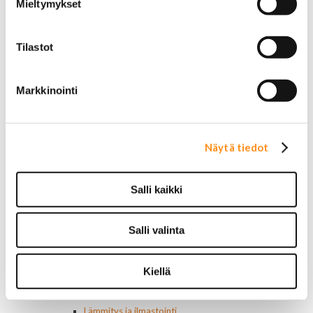
Mieltymykset
Cadillac
Chevrolet
Corvette
Tilastot
Chrysler
Dodge
Ford P/U
Markkinointi
Ford muut
Hummer
Jeep
Lincoln
Näytä tiedot
Muut
Parkit / Vilkut
Sumu- ja peruutusvalot
Salli kaikki
Sivuvalot ja markerit
Polttimot
Sähköosat
Salli valinta
Akut
Lasinnostin- ja keskuslukon moottorit
Laturit ja laturin osat
Kiellä
Laturit
Laturin osat
Lämmitys ja ilmastointi