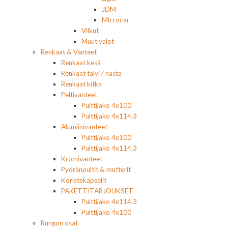
JDM
Microcar
Vilkut
Muut valot
Renkaat & Vanteet
Renkaat kesä
Renkaat talvi / nasta
Renkaat kitka
Peltivanteet
Pulttijako 4x100
Pulttijako 4x114,3
Alumiinivanteet
Pulttijako 4x100
Pulttijako 4x114,3
Kromivanteet
Pyöränpultit & mutterit
Koristekapselit
PAKETTITARJOUKSET
Pulttijako 4x114,3
Pulttijako 4x100
Rungon osat