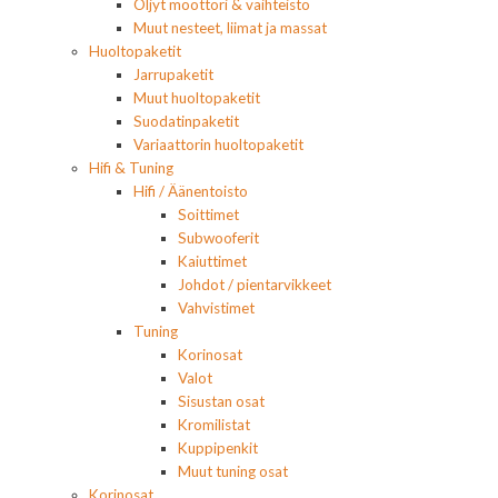
Öljyt moottori & vaihteisto
Muut nesteet, liimat ja massat
Huoltopaketit
Jarrupaketit
Muut huoltopaketit
Suodatinpaketit
Variaattorin huoltopaketit
Hifi & Tuning
Hifi / Äänentoisto
Soittimet
Subwooferit
Kaiuttimet
Johdot / pientarvikkeet
Vahvistimet
Tuning
Korinosat
Valot
Sisustan osat
Kromilistat
Kuppipenkit
Muut tuning osat
Korinosat