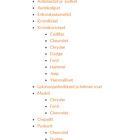
Astinlaudat ja -putket
Aurinkolipat
Erikoiskeulamerkit
Kromilistat
Kromikoristeet
Cadillac
Chevrolet
Chrysler
Dodge
Ford
Hummer
Jeep
Yleismalliset
Lokasuojanlevikkeet ja helman osat
Maskit
Chrysler
Ford
Chevrolet
Ovipeilit
Puskurit
Chevrolet
Dodge