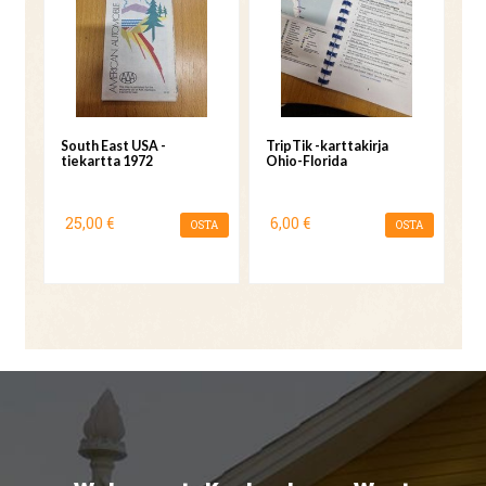
South East USA -
TripTik -karttakirja
tiekartta 1972
Ohio-Florida
25,00 €
6,00 €
OSTA
OSTA