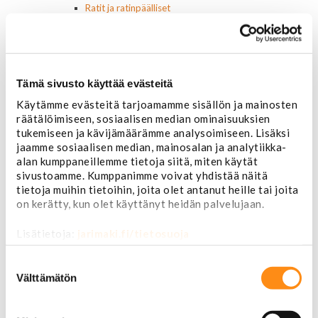
Ratit ja ratinpäälliset
Ratit
Ratinpäälliset
Radioadapterit ja johtosarjat
Sisustan puuosat
Tämä sivusto käyttää evästeitä
Muut sisustan osat
Valot ja polttimot
Käytämme evästeitä tarjoamamme sisällön ja mainosten
Valosarjat
räätälöimiseen, sosiaalisen median ominaisuuksien
Ajovalot
tukemiseen ja kävijämäärämme analysoimiseen. Lisäksi
Cadillac
jaamme sosiaalisen median, mainosalan ja analytiikka-
Chevorlet P/U
alan kumppaneillemme tietoja siitä, miten käytät
Corvette
sivustoamme. Kumppanimme voivat yhdistää näitä
Chevrolet muut
tietoja muihin tietoihin, joita olet antanut heille tai joita
Chrysler
on kerätty, kun olet käyttänyt heidän palvelujaan.
Dodge
Ford P/U
Lisätietoja:
jarimaki.fi/tietosuoja
Ford muut
Suostumuksen
Lincoln
valinta
Hummer
Välttämätön
Jeep
Takavalot