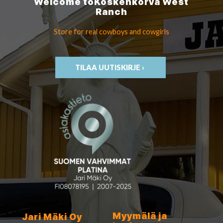
Welcome to
Koskenkorva
West
Ranch
Store for real cowboys
and cowgirls
TILAA UUTISKIRJE ›
Myymälä ja
Jari Mäki Oy