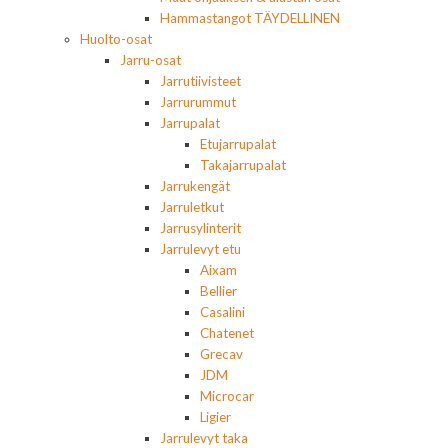
Hammastangot TÄYDELLINEN
Huolto-osat
Jarru-osat
Jarrutiivisteet
Jarrurummut
Jarrupalat
Etujarrupalat
Takajarrupalat
Jarrukengät
Jarruletkut
Jarrusylinterit
Jarrulevyt etu
Aixam
Bellier
Casalini
Chatenet
Grecav
JDM
Microcar
Ligier
Jarrulevyt taka