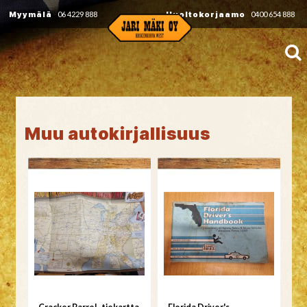
Myymälä
06 4229 888
Huoltokorjaamo
0400 654 888
Muu autokirjallisuus