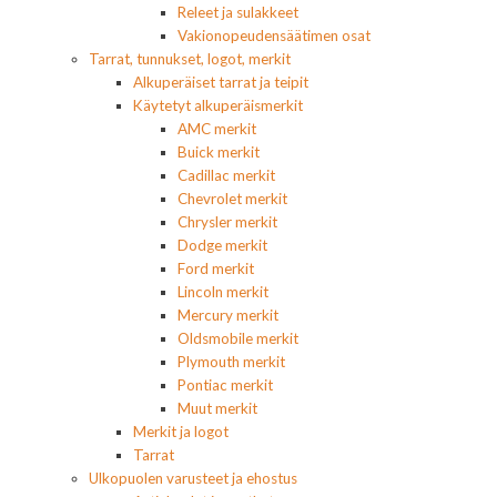
Releet ja sulakkeet
Vakionopeudensäätimen osat
Tarrat, tunnukset, logot, merkit
Alkuperäiset tarrat ja teipit
Käytetyt alkuperäismerkit
AMC merkit
Buick merkit
Cadillac merkit
Chevrolet merkit
Chrysler merkit
Dodge merkit
Ford merkit
Lincoln merkit
Mercury merkit
Oldsmobile merkit
Plymouth merkit
Pontiac merkit
Muut merkit
Merkit ja logot
Tarrat
Ulkopuolen varusteet ja ehostus