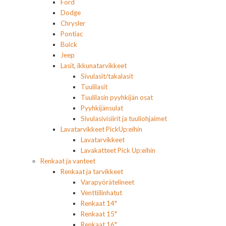
Ford
Dodge
Chrysler
Pontiac
Buick
Jeep
Lasit, ikkunatarvikkeet
Sivulasit/takalasit
Tuulilasit
Tuulilasin pyyhkijän osat
Pyyhkijänsulat
Sivulasivisiirit ja tuuliohjaimet
Lavatarvikkeet PickUp:eihin
Lavatarvikkeet
Lavakatteet Pick Up:eihin
Renkaat ja vanteet
Renkaat ja tarvikkeet
Varapyörätelineet
Venttiilinhatut
Renkaat 14"
Renkaat 15"
Renkaat 16"