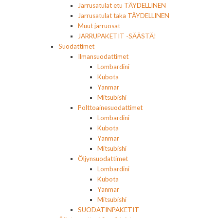
Jarrusatulat etu TÄYDELLINEN
Jarrusatulat taka TÄYDELLINEN
Muut jarruosat
JARRUPAKETIT -SÄÄSTÄ!
Suodattimet
Ilmansuodattimet
Lombardini
Kubota
Yanmar
Mitsubishi
Polttoainesuodattimet
Lombardini
Kubota
Yanmar
Mitsubishi
Öljynsuodattimet
Lombardini
Kubota
Yanmar
Mitsubishi
SUODATINPAKETIT