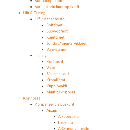
Suodatinpaketit
Variaattorin huoltopaketit
Hifi & Tuning
Hifi / Äänentoisto
Soittimet
Subwooferit
Kaiuttimet
Johdot / pientarvikkeet
Vahvistimet
Tuning
Korinosat
Valot
Sisustan osat
Kromilistat
Kuppipenkit
Muut tuning osat
Korinosat
Koripaneelit ja puskurit
Aixam
Alkuperäinen
Lasikuitu
ABS-muovi tarvike