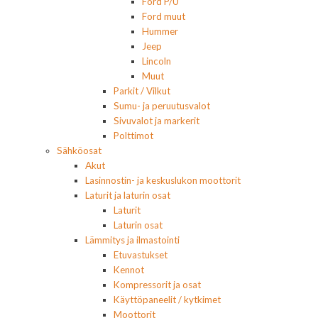
Ford P/U
Ford muut
Hummer
Jeep
Lincoln
Muut
Parkit / Vilkut
Sumu- ja peruutusvalot
Sivuvalot ja markerit
Polttimot
Sähköosat
Akut
Lasinnostin- ja keskuslukon moottorit
Laturit ja laturin osat
Laturit
Laturin osat
Lämmitys ja ilmastointi
Etuvastukset
Kennot
Kompressorit ja osat
Käyttöpaneelit / kytkimet
Moottorit