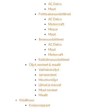
AC Delco
Muut
Polttoainesuodattimet
AC Delco
Motorcraft
Mopar
Muut
Ilmansuodattimet
AC Delco
Muut
Motorcaft
Raitisilmasuodattimet
Öljyt, nesteet & maalit
Vaihteistoöljyt
Jarrunesteet
Moottoriöljyt
Liimat ja massat
Muut nesteet
Maalit
Kirjallisuus
Korjausoppaat