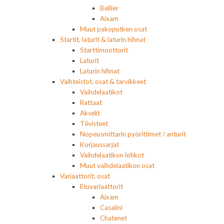
Bellier
Aixam
Muut pakoputken osat
Startit, laturit & laturin hihnat
Starttimoottorit
Laturit
Laturin hihnat
Vaihteistot, osat & tarvikkeet
Vaihdelaatikot
Rattaat
Akselit
Tiivisteet
Nopeusmittarin pyörittimet / anturit
Korjaussarjat
Vaihdelaatikon lohkot
Muut vaihdelaatikon osat
Variaattorit, osat
Etuvariaattorit
Aixam
Casalini
Chatenet