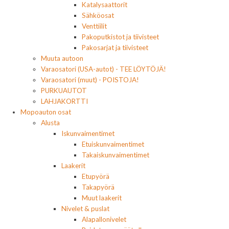
Katalysaattorit
Sähköosat
Venttiilit
Pakoputkistot ja tiivisteet
Pakosarjat ja tiivisteet
Muuta autoon
Varaosatori (USA-autot) - TEE LÖYTÖJÄ!
Varaosatori (muut) - POISTOJA!
PURKUAUTOT
LAHJAKORTTI
Mopoauton osat
Alusta
Iskunvaimentimet
Etuiskunvaimentimet
Takaiskunvaimentimet
Laakerit
Etupyörä
Takapyörä
Muut laakerit
Nivelet & puslat
Alapallonivelet