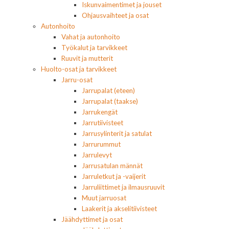
Iskunvaimentimet ja jouset
Ohjausvaihteet ja osat
Autonhoito
Vahat ja autonhoito
Työkalut ja tarvikkeet
Ruuvit ja mutterit
Huolto-osat ja tarvikkeet
Jarru-osat
Jarrupalat (eteen)
Jarrupalat (taakse)
Jarrukengät
Jarrutiivisteet
Jarrusylinterit ja satulat
Jarrurummut
Jarrulevyt
Jarrusatulan männät
Jarruletkut ja -vaijerit
Jarruliittimet ja ilmausruuvit
Muut jarruosat
Laakerit ja akselitiivisteet
Jäähdyttimet ja osat