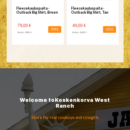
Fleecekauluspaita -
Fleecekauluspaita -
Outback Big Shirt, Breen
Outback Big Shirt, Tan
79,00 €
49,00 €
OSTA
OSTA
Norm. 95,00 €
Norm. 69,00 €
Welcome to
Koskenkorva
West
Ranch
Store for real cowboys
and cowgirls