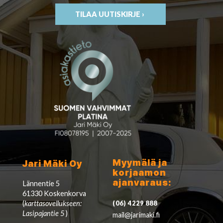
TILAA UUTISKIRJE ›
Myymälä ja
Jari Mäki Oy
korjaamon
ajanvaraus:
Lännentie 5
61330 Koskenkorva
(
karttasovellukseen:
(06) 4229 888
Lasipajantie 5
)
mail@jarimaki.fi