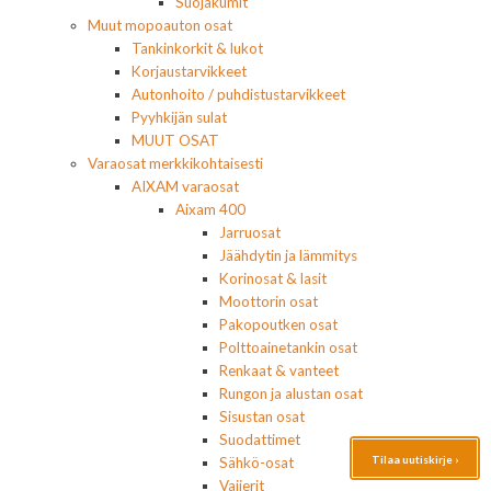
Suojakumit
Muut mopoauton osat
Tankinkorkit & lukot
Korjaustarvikkeet
Autonhoito / puhdistustarvikkeet
Pyyhkijän sulat
MUUT OSAT
Varaosat merkkikohtaisesti
AIXAM varaosat
Aixam 400
Jarruosat
Jäähdytin ja lämmitys
Korinosat & lasit
Moottorin osat
Pakopoutken osat
Polttoainetankin osat
Renkaat & vanteet
Rungon ja alustan osat
Sisustan osat
Suodattimet
Tilaa uutiskirje ›
Sähkö-osat
Vaijerit