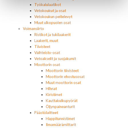
Työkalulaatikot
Vetokoukut ja osat
Vetokoukun peitelevyt
Muut ulkopuolen osat
Voimansiirto
Ristikot ja tukilaakerit
Laakerit, muut
Tiivisteet
Vaihteisto-osat
Vetoakselit ja suojakumit
Moottorin osat
Moottorin tiivisteet
Moottorin ehostusosat
Muut moottorin osat
Hihnat
Kiristimet
Kauttakulkupyörät
Öljynpaineanturit
Päästölaitteet
Happitunnistimet
Ilmamäärämittarit