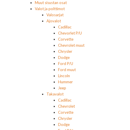
Muut sisustan osat
Valot ja polttimot
Valosarjat
Ajovalot
Cadillac
Chevorlet P/U
Corvette
Chevrolet muut
Chrysler
Dodge
Ford P/U
Ford muut
Lincoln
Hummer
Jeep
Takavalot
Cadillac
Chevrolet
Corvette
Chrysler
Dodge