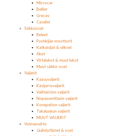
Microcar
Bellier
Grecav
Casalini
Sähköosat
Releet
Pyyhkijän moottorit
Katkaisijat & viikset
Akut
Virtalukot & muut lukot
Muut sähkö-osat
Vaijerit
Kaasuvaijerit
Käsijarruvaijerit
Vaihteiston vaijerit
Nopeusmittarin vaijerit
Konepeiton vaijerit
Takaluukun vaijerit
MUUT VAIJERIT
Voimansiirto
Jäähdyttimet & osat