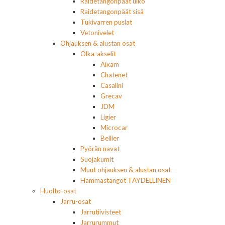
Raidetangonpäät ulko
Raidetangonpäät sisä
Tukivarren puslat
Vetonivelet
Ohjauksen & alustan osat
Olka-akselit
Aixam
Chatenet
Casalini
Grecav
JDM
Ligier
Microcar
Bellier
Pyörän navat
Suojakumit
Muut ohjauksen & alustan osat
Hammastangot TÄYDELLINEN
Huolto-osat
Jarru-osat
Jarrutiivisteet
Jarrurummut