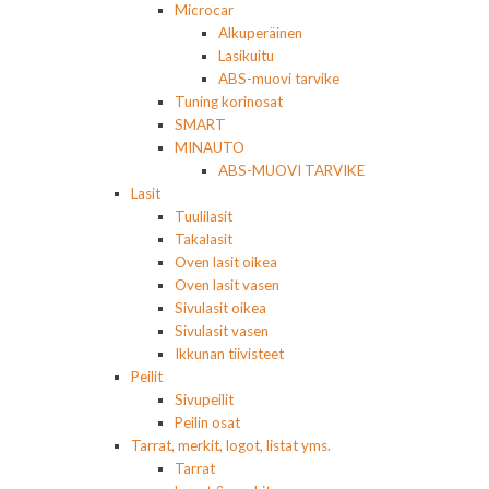
Microcar
Alkuperäinen
Lasikuitu
ABS-muovi tarvike
Tuning korinosat
SMART
MINAUTO
ABS-MUOVI TARVIKE
Lasit
Tuulilasit
Takalasit
Oven lasit oikea
Oven lasit vasen
Sivulasit oikea
Sivulasit vasen
Ikkunan tiivisteet
Peilit
Sivupeilit
Peilin osat
Tarrat, merkit, logot, listat yms.
Tarrat