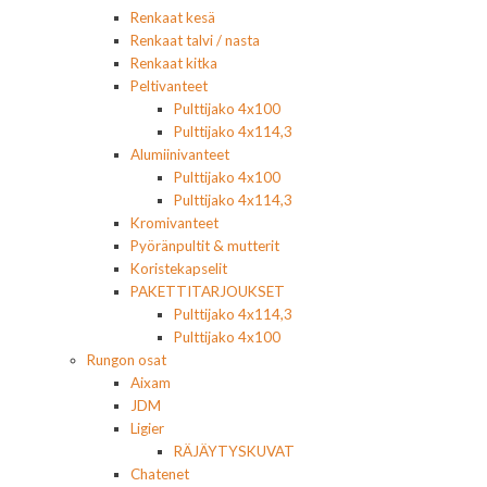
Renkaat kesä
Renkaat talvi / nasta
Renkaat kitka
Peltivanteet
Pulttijako 4x100
Pulttijako 4x114,3
Alumiinivanteet
Pulttijako 4x100
Pulttijako 4x114,3
Kromivanteet
Pyöränpultit & mutterit
Koristekapselit
PAKETTITARJOUKSET
Pulttijako 4x114,3
Pulttijako 4x100
Rungon osat
Aixam
JDM
Ligier
RÄJÄYTYSKUVAT
Chatenet