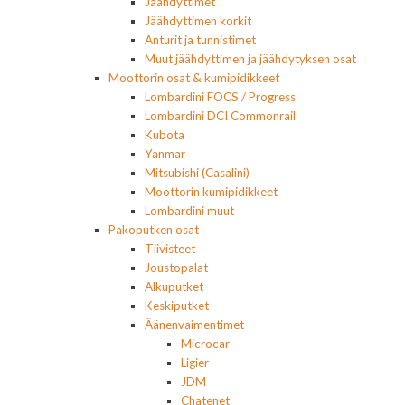
Jäähdyttimet
Jäähdyttimen korkit
Anturit ja tunnistimet
Muut jäähdyttimen ja jäähdytyksen osat
Moottorin osat & kumipidikkeet
Lombardini FOCS / Progress
Lombardini DCI Commonrail
Kubota
Yanmar
Mitsubishi (Casalini)
Moottorin kumipidikkeet
Lombardini muut
Pakoputken osat
Tiivisteet
Joustopalat
Alkuputket
Keskiputket
Äänenvaimentimet
Microcar
Ligier
JDM
Chatenet