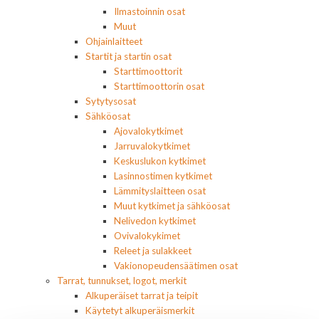
Ilmastoinnin osat
Muut
Ohjainlaitteet
Startit ja startin osat
Starttimoottorit
Starttimoottorin osat
Sytytysosat
Sähköosat
Ajovalokytkimet
Jarruvalokytkimet
Keskuslukon kytkimet
Lasinnostimen kytkimet
Lämmityslaitteen osat
Muut kytkimet ja sähköosat
Nelivedon kytkimet
Ovivalokykimet
Releet ja sulakkeet
Vakionopeudensäätimen osat
Tarrat, tunnukset, logot, merkit
Alkuperäiset tarrat ja teipit
Käytetyt alkuperäismerkit