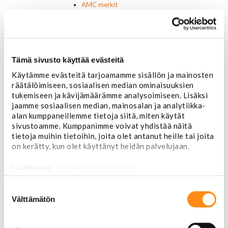
AMC merkit
Buick merkit
Cadillac merkit
Chevrolet merkit
Chrysler merkit
Dodge merkit
Tämä sivusto käyttää evästeitä
Ford merkit
Käytämme evästeitä tarjoamamme sisällön ja mainosten
Lincoln merkit
räätälöimiseen, sosiaalisen median ominaisuuksien
Mercury merkit
tukemiseen ja kävijämäärämme analysoimiseen. Lisäksi
Oldsmobile merkit
jaamme sosiaalisen median, mainosalan ja analytiikka-
Plymouth merkit
alan kumppaneillemme tietoja siitä, miten käytät
Pontiac merkit
sivustoamme. Kumppanimme voivat yhdistää näitä
Muut merkit
tietoja muihin tietoihin, joita olet antanut heille tai joita
Merkit ja logot
on kerätty, kun olet käyttänyt heidän palvelujaan.
Tarrat
Ulkopuolen varusteet ja ehostus
Lisätietoja:
jarimaki.fi/tietosuoja
Astinlaudat ja -putket
Aurinkolipat
Suostumuksen
Erikoiskeulamerkit
valinta
Välttämätön
Kromilistat
Kromikoristeet