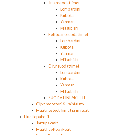
Ilmansuodattimet
Lombardini
Kubota
Yanmar
Mitsubishi
Polttoainesuodattimet
Lombardini
Kubota
Yanmar
Mitsubishi
Öljynsuodattimet
Lombardini
Kubota
Yanmar
Mitsubishi
SUODATINPAKETIT
Öljyt moottori & vaihteisto
Muut nesteet, liimat ja massat
Huoltopaketit
Jarrupaketit
Muut huoltopaketit