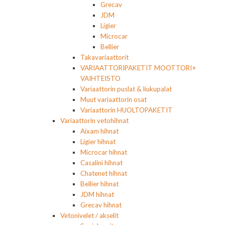
Grecav
JDM
Ligier
Microcar
Bellier
Takavariaattorit
VARIAATTORIPAKETIT MOOTTORI+
VAIHTEISTO
Variaattorin puslat & liukupalat
Muut variaattorin osat
Variaattorin HUOLTOPAKETIT
Variaattorin vetohihnat
Aixam hihnat
Ligier hihnat
Microcar hihnat
Casalini hihnat
Chatenet hihnat
Bellier hihnat
JDM hihnat
Grecav hihnat
Vetonivelet / akselit