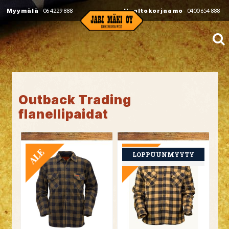
Myymälä
06 4229 888
Huoltokorjaamo
0400 654 888
Outback Trading
flanellipaidat
TARJOUS
TARJOUS