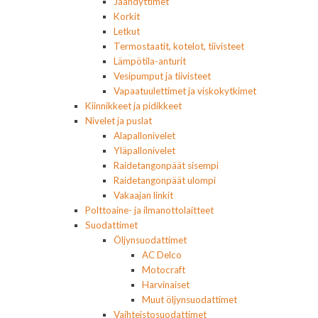
Jäähdyttimet
Korkit
Letkut
Termostaatit, kotelot, tiivisteet
Lämpötila-anturit
Vesipumput ja tiivisteet
Vapaatuulettimet ja viskokytkimet
Kiinnikkeet ja pidikkeet
Nivelet ja puslat
Alapallonivelet
Yläpallonivelet
Raidetangonpäät sisempi
Raidetangonpäät ulompi
Vakaajan linkit
Polttoaine- ja ilmanottolaitteet
Suodattimet
Öljynsuodattimet
AC Delco
Motocraft
Harvinaiset
Muut öljynsuodattimet
Vaihteistosuodattimet