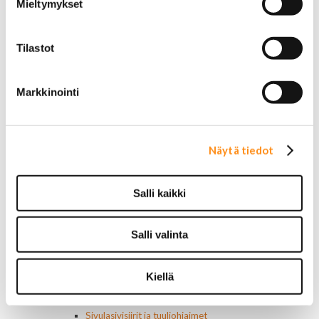
Cadillac
Mieltymykset
Chevrolet
Chrysler
Dodge
Tilastot
Ford
Hummer
Markkinointi
Jeep
Yleismalliset
Lokasuojanlevikkeet ja helman osat
Maskit
Näytä tiedot
Chrysler
Ford
Chevrolet
Salli kaikki
Ovipeilit
Puskurit
Chevrolet
Salli valinta
Dodge
Ford
Valoraudat
Kiellä
Roiskeläpät
Rekisterikilven kehykset
Sivulasivisiirit ja tuuliohjaimet