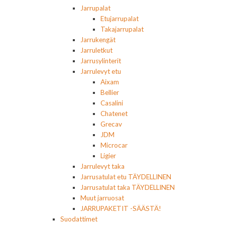
Jarrupalat
Etujarrupalat
Takajarrupalat
Jarrukengät
Jarruletkut
Jarrusylinterit
Jarrulevyt etu
Aixam
Bellier
Casalini
Chatenet
Grecav
JDM
Microcar
Ligier
Jarrulevyt taka
Jarrusatulat etu TÄYDELLINEN
Jarrusatulat taka TÄYDELLINEN
Muut jarruosat
JARRUPAKETIT -SÄÄSTÄ!
Suodattimet