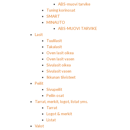
ABS-muovi tarvike
Tuning korinosat
SMART
MINAUTO
ABS-MUOVI TARVIKE
Lasit
Tuulilasit
Takalasit
Oven lasit oikea
Oven lasit vasen
Sivulasit oikea
Sivulasit vasen
Ikkunan tiivisteet
Peilit
Sivupeilit
Peilin osat
Tarrat, merkit, logot, listat yms.
Tarrat
Logot & merkit
Listat
Valot