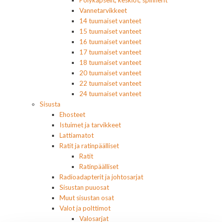
Pölykapselit, keskiöt, spinnerit
Vannetarvikkeet
14 tuumaiset vanteet
15 tuumaiset vanteet
16 tuumaiset vanteet
17 tuumaiset vanteet
18 tuumaiset vanteet
20 tuumaiset vanteet
22 tuumaiset vanteet
24 tuumaiset vanteet
Sisusta
Ehosteet
Istuimet ja tarvikkeet
Lattiamatot
Ratit ja ratinpäälliset
Ratit
Ratinpäälliset
Radioadapterit ja johtosarjat
Sisustan puuosat
Muut sisustan osat
Valot ja polttimot
Valosarjat