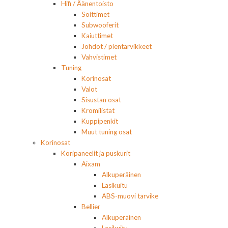
Hifi / Äänentoisto
Soittimet
Subwooferit
Kaiuttimet
Johdot / pientarvikkeet
Vahvistimet
Tuning
Korinosat
Valot
Sisustan osat
Kromilistat
Kuppipenkit
Muut tuning osat
Korinosat
Koripaneelit ja puskurit
Aixam
Alkuperäinen
Lasikuitu
ABS-muovi tarvike
Bellier
Alkuperäinen