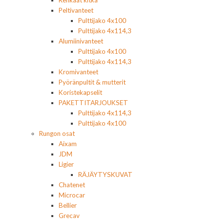
Renkaat kitka
Peltivanteet
Pulttijako 4x100
Pulttijako 4x114,3
Alumiinivanteet
Pulttijako 4x100
Pulttijako 4x114,3
Kromivanteet
Pyöränpultit & mutterit
Koristekapselit
PAKETTITARJOUKSET
Pulttijako 4x114,3
Pulttijako 4x100
Rungon osat
Aixam
JDM
Ligier
RÄJÄYTYSKUVAT
Chatenet
Microcar
Bellier
Grecav