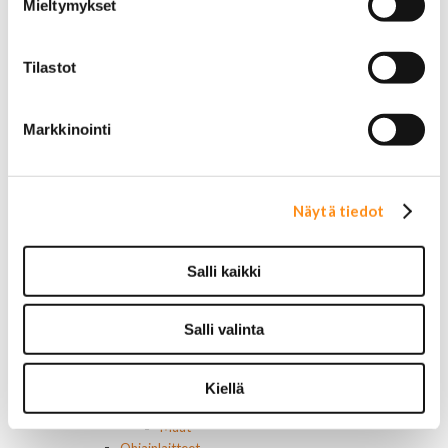
Mieltymykset
Jeep
Lincoln
Muut
Tilastot
Parkit / Vilkut
Sumu- ja peruutusvalot
Sivuvalot ja markerit
Markkinointi
Polttimot
Sähköosat
Akut
Lasinnostin- ja keskuslukon moottorit
Näytä tiedot
Laturit ja laturin osat
Laturit
Laturin osat
Salli kaikki
Lämmitys ja ilmastointi
Etuvastukset
Kennot
Salli valinta
Kompressorit ja osat
Käyttöpaneelit / kytkimet
Moottorit
Kiellä
Ilmastoinnin osat
Muut