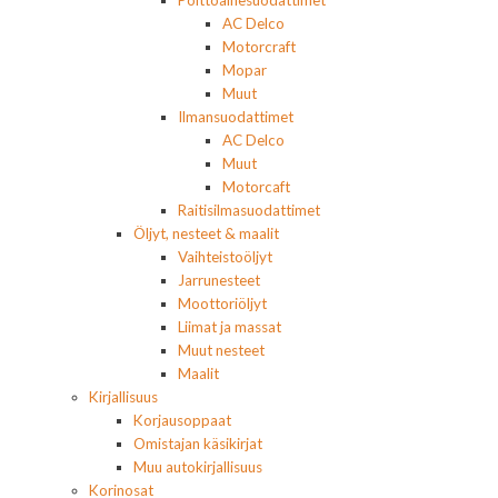
Polttoainesuodattimet
AC Delco
Motorcraft
Mopar
Muut
Ilmansuodattimet
AC Delco
Muut
Motorcaft
Raitisilmasuodattimet
Öljyt, nesteet & maalit
Vaihteistoöljyt
Jarrunesteet
Moottoriöljyt
Liimat ja massat
Muut nesteet
Maalit
Kirjallisuus
Korjausoppaat
Omistajan käsikirjat
Muu autokirjallisuus
Korinosat