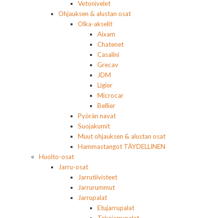
Vetonivelet
Ohjauksen & alustan osat
Olka-akselit
Aixam
Chatenet
Casalini
Grecav
JDM
Ligier
Microcar
Bellier
Pyörän navat
Suojakumit
Muut ohjauksen & alustan osat
Hammastangot TÄYDELLINEN
Huolto-osat
Jarru-osat
Jarrutiivisteet
Jarrurummut
Jarrupalat
Etujarrupalat