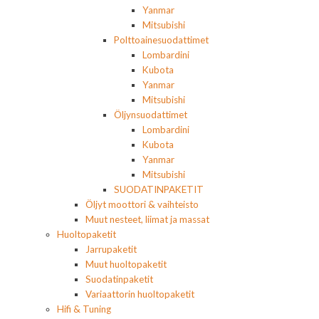
Yanmar
Mitsubishi
Polttoainesuodattimet
Lombardini
Kubota
Yanmar
Mitsubishi
Öljynsuodattimet
Lombardini
Kubota
Yanmar
Mitsubishi
SUODATINPAKETIT
Öljyt moottori & vaihteisto
Muut nesteet, liimat ja massat
Huoltopaketit
Jarrupaketit
Muut huoltopaketit
Suodatinpaketit
Variaattorin huoltopaketit
Hifi & Tuning