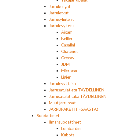
Takajarrupalat
Jarrukengät
Jarruletkut
Jarrusylinterit
Jarrulevyt etu
Aixam
Bellier
Casalini
Chatenet
Grecav
JDM
Microcar
Ligier
Jarrulevyt taka
Jarrusatulat etu TÄYDELLINEN
Jarrusatulat taka TÄYDELLINEN
Muut jarruosat
JARRUPAKETIT -SÄÄSTÄ!
Suodattimet
Ilmansuodattimet
Lombardini
Kubota