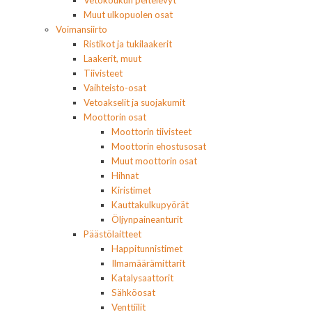
Vetokoukun peitelevyt
Muut ulkopuolen osat
Voimansiirto
Ristikot ja tukilaakerit
Laakerit, muut
Tiivisteet
Vaihteisto-osat
Vetoakselit ja suojakumit
Moottorin osat
Moottorin tiivisteet
Moottorin ehostusosat
Muut moottorin osat
Hihnat
Kiristimet
Kauttakulkupyörät
Öljynpaineanturit
Päästölaitteet
Happitunnistimet
Ilmamäärämittarit
Katalysaattorit
Sähköosat
Venttiilit