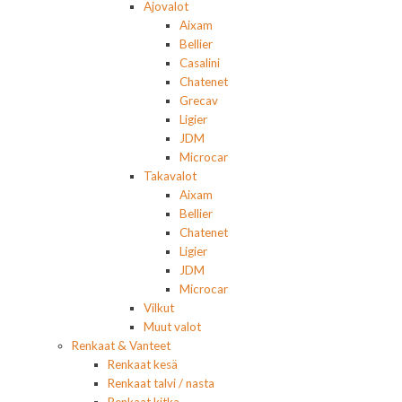
Ajovalot
Aixam
Bellier
Casalini
Chatenet
Grecav
Ligier
JDM
Microcar
Takavalot
Aixam
Bellier
Chatenet
Ligier
JDM
Microcar
Vilkut
Muut valot
Renkaat & Vanteet
Renkaat kesä
Renkaat talvi / nasta