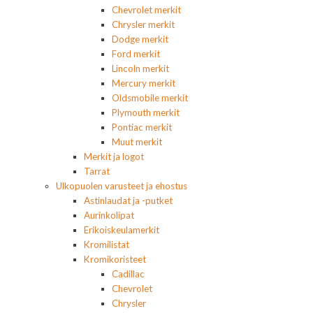
Chevrolet merkit
Chrysler merkit
Dodge merkit
Ford merkit
Lincoln merkit
Mercury merkit
Oldsmobile merkit
Plymouth merkit
Pontiac merkit
Muut merkit
Merkit ja logot
Tarrat
Ulkopuolen varusteet ja ehostus
Astinlaudat ja -putket
Aurinkolipat
Erikoiskeulamerkit
Kromilistat
Kromikoristeet
Cadillac
Chevrolet
Chrysler