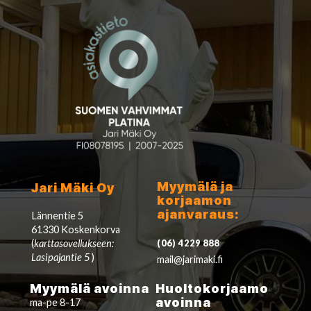
Myymälä ja
Jari Mäki Oy
korjaamon
ajanvaraus:
Lännentie 5
61330 Koskenkorva
(
karttasovellukseen:
(06) 4229 888
Lasipajantie 5
)
mail@jarimaki.fi
Myymälä avoinna
Huoltokorjaamo
avoinna
ma-pe 8-17