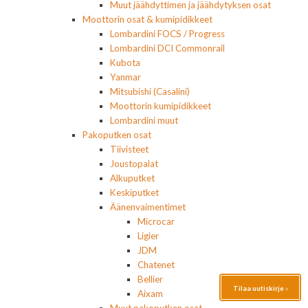
Muut jäähdyttimen ja jäähdytyksen osat
Moottorin osat & kumipidikkeet
Lombardini FOCS / Progress
Lombardini DCI Commonrail
Kubota
Yanmar
Mitsubishi (Casalini)
Moottorin kumipidikkeet
Lombardini muut
Pakoputken osat
Tiivisteet
Joustopalat
Alkuputket
Keskiputket
Äänenvaimentimet
Microcar
Ligier
JDM
Chatenet
Bellier
Tilaa uutiskirje ›
Aixam