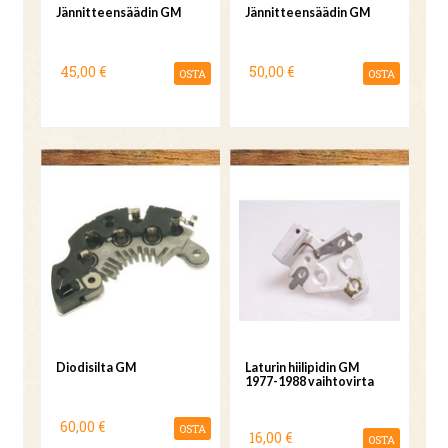
Jännitteensäädin GM
Jännitteensäädin GM
45,00 €
50,00 €
OSTA
OSTA
Diodisilta GM
Laturin hiilipidin GM
1977-1988 vaihtovirta
60,00 €
OSTA
16,00 €
OSTA