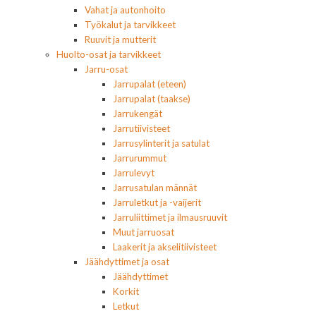
Vahat ja autonhoito
Työkalut ja tarvikkeet
Ruuvit ja mutterit
Huolto-osat ja tarvikkeet
Jarru-osat
Jarrupalat (eteen)
Jarrupalat (taakse)
Jarrukengät
Jarrutiivisteet
Jarrusylinterit ja satulat
Jarrurummut
Jarrulevyt
Jarrusatulan männät
Jarruletkut ja -vaijerit
Jarruliittimet ja ilmausruuvit
Muut jarruosat
Laakerit ja akselitiivisteet
Jäähdyttimet ja osat
Jäähdyttimet
Korkit
Letkut