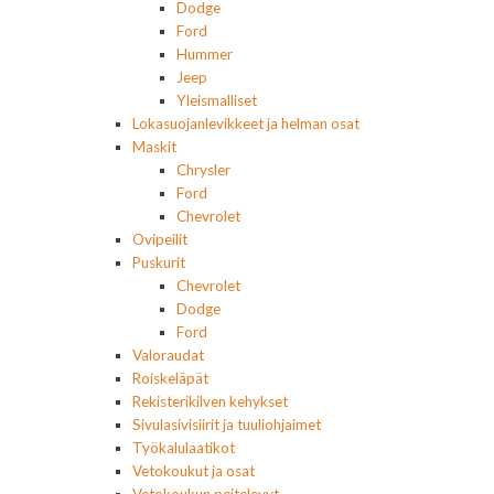
Dodge
Ford
Hummer
Jeep
Yleismalliset
Lokasuojanlevikkeet ja helman osat
Maskit
Chrysler
Ford
Chevrolet
Ovipeilit
Puskurit
Chevrolet
Dodge
Ford
Valoraudat
Roiskeläpät
Rekisterikilven kehykset
Sivulasivisiirit ja tuuliohjaimet
Työkalulaatikot
Vetokoukut ja osat