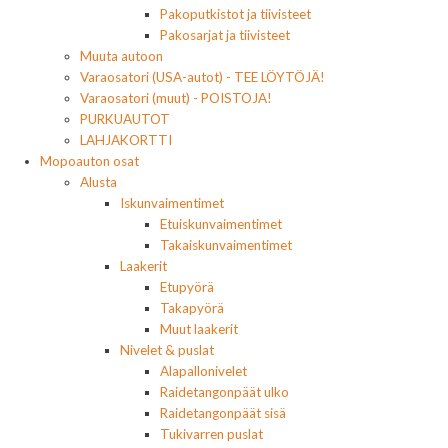
Pakoputkistot ja tiivisteet
Pakosarjat ja tiivisteet
Muuta autoon
Varaosatori (USA-autot) - TEE LÖYTÖJÄ!
Varaosatori (muut) - POISTOJA!
PURKUAUTOT
LAHJAKORTTI
Mopoauton osat
Alusta
Iskunvaimentimet
Etuiskunvaimentimet
Takaiskunvaimentimet
Laakerit
Etupyörä
Takapyörä
Muut laakerit
Nivelet & puslat
Alapallonivelet
Raidetangonpäät ulko
Raidetangonpäät sisä
Tukivarren puslat