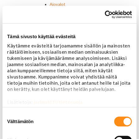
Ajovalot
Cadillac
Chevorlet P/U
Corvette
Chevrolet muut
Tämä sivusto käyttää evästeitä
Chrysler
Dodge
Käytämme evästeitä tarjoamamme sisällön ja mainosten
Ford P/U
räätälöimiseen, sosiaalisen median ominaisuuksien
Ford muut
tukemiseen ja kävijämäärämme analysoimiseen. Lisäksi
Lincoln
jaamme sosiaalisen median, mainosalan ja analytiikka-
Hummer
alan kumppaneillemme tietoja siitä, miten käytät
Jeep
sivustoamme. Kumppanimme voivat yhdistää näitä
tietoja muihin tietoihin, joita olet antanut heille tai joita
Takavalot
on kerätty, kun olet käyttänyt heidän palvelujaan.
Cadillac
Chevrolet
Lisätietoja:
jarimaki.fi/tietosuoja
Corvette
Chrysler
Suostumuksen
Dodge
valinta
Välttämätön
Ford P/U
Ford muut
Hummer