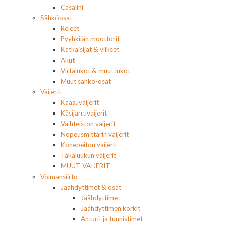
Casalini
Sähköosat
Releet
Pyyhkijän moottorit
Katkaisijat & viikset
Akut
Virtalukot & muut lukot
Muut sähkö-osat
Vaijerit
Kaasuvaijerit
Käsijarruvaijerit
Vaihteiston vaijerit
Nopeusmittarin vaijerit
Konepeiton vaijerit
Takaluukun vaijerit
MUUT VAIJERIT
Voimansiirto
Jäähdyttimet & osat
Jäähdyttimet
Jäähdyttimen korkit
Anturit ja tunnistimet