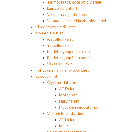
Termostaatit, kotelot, tiivisteet
Lämpötila-anturit
Vesipumput ja tiivisteet
Vapaatuulettimet ja viskokytkimet
Kiinnikkeet ja pidikkeet
Nivelet ja puslat
Alapallonivelet
Yläpallonivelet
Raidetangonpäät sisempi
Raidetangonpäät ulompi
Vakaajan linkit
Polttoaine- ja ilmanottolaitteet
Suodattimet
Öljynsuodattimet
AC Delco
Motocraft
Harvinaiset
Muut öljynsuodattimet
Vaihteistosuodattimet
AC Delco
Muut