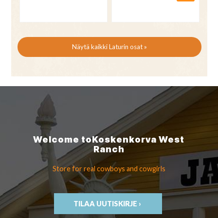
Näytä kaikki Laturin osat »
Welcome to
Koskenkorva
West
Ranch
Store for real cowboys
and cowgirls
TILAA UUTISKIRJE ›