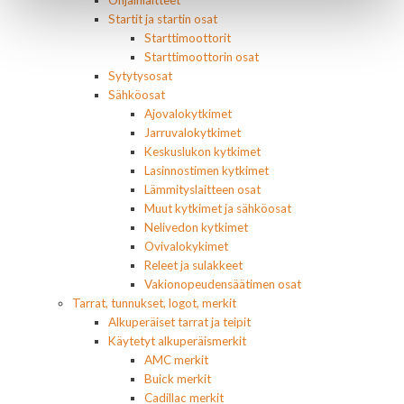
Ohjainlaitteet
Startit ja startin osat
Starttimoottorit
Starttimoottorin osat
Sytytysosat
Sähköosat
Ajovalokytkimet
Jarruvalokytkimet
Keskuslukon kytkimet
Lasinnostimen kytkimet
Lämmityslaitteen osat
Muut kytkimet ja sähköosat
Nelivedon kytkimet
Ovivalokykimet
Releet ja sulakkeet
Vakionopeudensäätimen osat
Tarrat, tunnukset, logot, merkit
Alkuperäiset tarrat ja teipit
Käytetyt alkuperäismerkit
AMC merkit
Buick merkit
Cadillac merkit