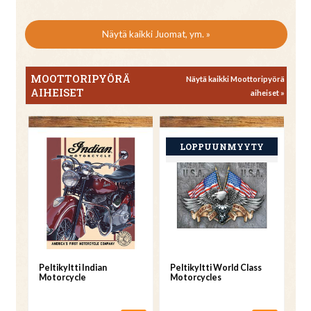
Näytä kaikki Juomat, ym. »
MOOTTORIPYÖRÄ
Näytä kaikki Moottoripyörä
AIHEISET
aiheiset »
Peltikyltti Indian
Peltikyltti World Class
Motorcycle
Motorcycles