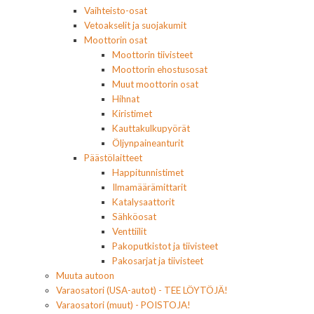
Vaihteisto-osat
Vetoakselit ja suojakumit
Moottorin osat
Moottorin tiivisteet
Moottorin ehostusosat
Muut moottorin osat
Hihnat
Kiristimet
Kauttakulkupyörät
Öljynpaineanturit
Päästölaitteet
Happitunnistimet
Ilmamäärämittarit
Katalysaattorit
Sähköosat
Venttiilit
Pakoputkistot ja tiivisteet
Pakosarjat ja tiivisteet
Muuta autoon
Varaosatori (USA-autot) - TEE LÖYTÖJÄ!
Varaosatori (muut) - POISTOJA!