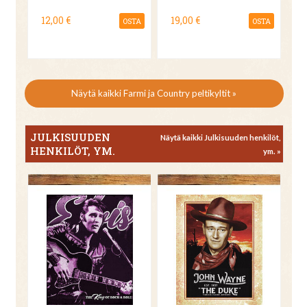
12,00 €
19,00 €
OSTA
OSTA
Näytä kaikki Farmi ja Country peltikyltit »
JULKISUUDEN
Näytä kaikki Julkisuuden henkilöt,
HENKILÖT, YM.
ym. »