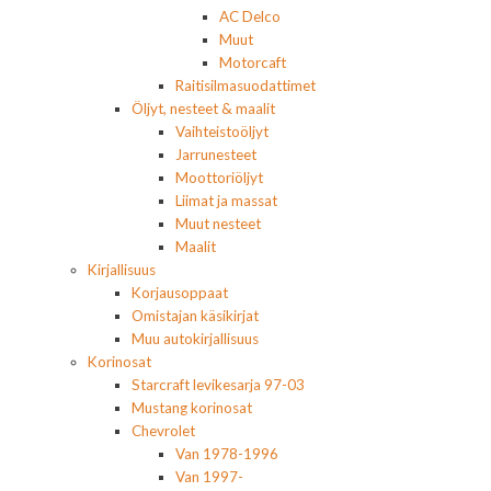
AC Delco
Muut
Motorcaft
Raitisilmasuodattimet
Öljyt, nesteet & maalit
Vaihteistoöljyt
Jarrunesteet
Moottoriöljyt
Liimat ja massat
Muut nesteet
Maalit
Kirjallisuus
Korjausoppaat
Omistajan käsikirjat
Muu autokirjallisuus
Korinosat
Starcraft levikesarja 97-03
Mustang korinosat
Chevrolet
Van 1978-1996
Van 1997-