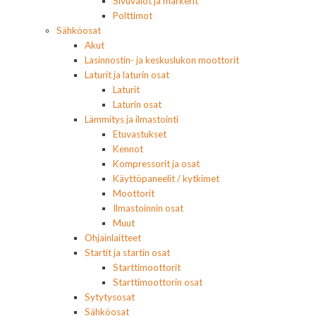
Sivuvalot ja markerit
Polttimot
Sähköosat
Akut
Lasinnostin- ja keskuslukon moottorit
Laturit ja laturin osat
Laturit
Laturin osat
Lämmitys ja ilmastointi
Etuvastukset
Kennot
Kompressorit ja osat
Käyttöpaneelit / kytkimet
Moottorit
Ilmastoinnin osat
Muut
Ohjainlaitteet
Startit ja startin osat
Starttimoottorit
Starttimoottorin osat
Sytytysosat
Sähköosat