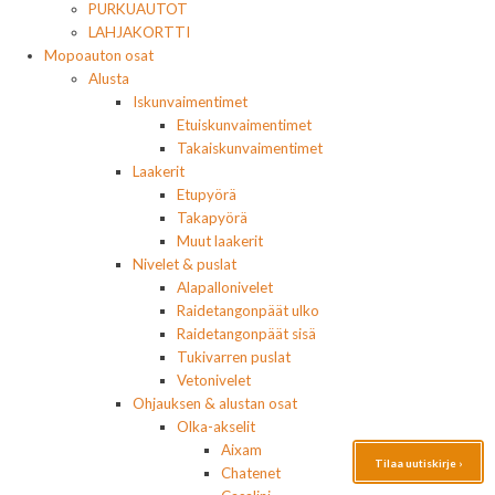
PURKUAUTOT
LAHJAKORTTI
Mopoauton osat
Alusta
Iskunvaimentimet
Etuiskunvaimentimet
Takaiskunvaimentimet
Laakerit
Etupyörä
Takapyörä
Muut laakerit
Nivelet & puslat
Alapallonivelet
Raidetangonpäät ulko
Raidetangonpäät sisä
Tukivarren puslat
Vetonivelet
Ohjauksen & alustan osat
Olka-akselit
Aixam
Tilaa uutiskirje ›
Chatenet