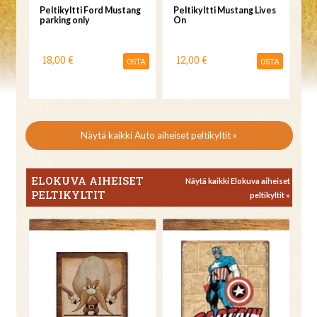
Peltikyltti Ford Mustang
Peltikyltti Mustang Lives
parking only
On
18,00 €
12,00 €
OSTA
OSTA
Näytä kaikki Auto aiheiset peltikyltit »
ELOKUVA AIHEISET
Näytä kaikki Elokuva aiheiset
PELTIKYLTIT
peltikyltit »