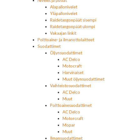
Nivelet ja puslat
Alapallonivelet
Yläpallonivelet
Raidetangonpäät sisempi
Raidetangonpäät ulompi
Vakaajan linkit
Polttoaine- ja ilmanottolaitteet
Suodattimet
Öljynsuodattimet
AC Delco
Motocraft
Harvinaiset
Muut öljynsuodattimet
Vaihteistosuodattimet
AC Delco
Muut
Polttoainesuodattimet
AC Delco
Motorcraft
Mopar
Muut
Ilmansuodattimet