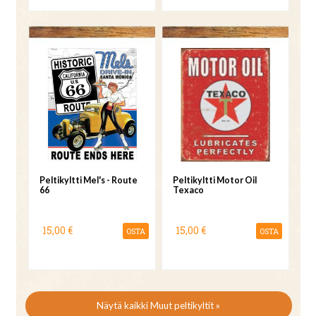
Peltikyltti Mel's - Route
Peltikyltti Motor Oil
66
Texaco
15,00 €
15,00 €
OSTA
OSTA
Näytä kaikki Muut peltikyltit »