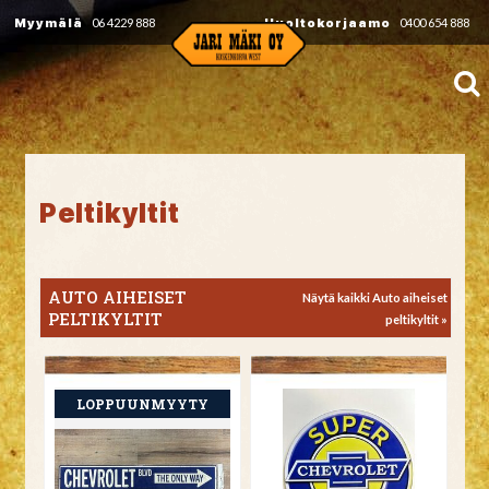
Myymälä
06 4229 888
Huoltokorjaamo
0400 654 888
Peltikyltit
AUTO AIHEISET
Näytä kaikki Auto aiheiset
PELTIKYLTIT
peltikyltit »