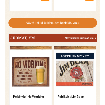
Näytä kaikki Julkisuuden henkilöt, ym. »
JUOMAT, YM.
Näytä kaikki Juomat, ym. »
Peltikyltti No Working
Peltikyltti Jim Beam