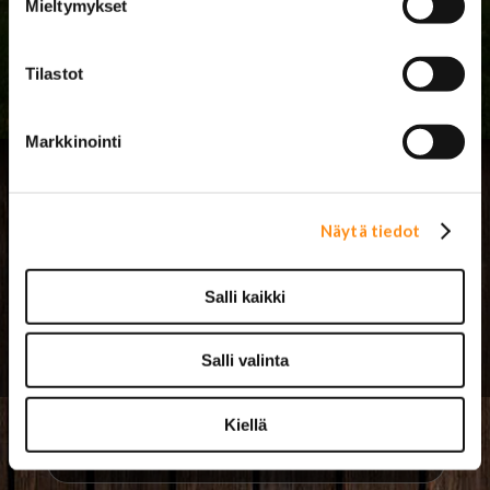
Mieltymykset
ke 12.8. 8-18
Tilastot
Markkinointi
Näytä tiedot
Salli kaikki
› Asiakastuki
› Toimitusehdot ja maksutavat
Salli valinta
Kiellä
USA-auton osat