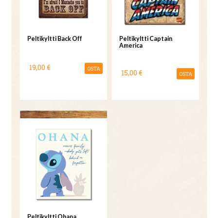
Peltikyltti Back Off
Peltikyltti Captain
America
19,00 €
OSTA
15,00 €
OSTA
Peltikyltti Ohana