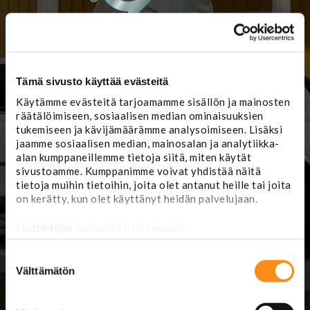
Tämä sivusto käyttää evästeitä
Käytämme evästeitä tarjoamamme sisällön ja mainosten
Myymälä ja
Jari Mäki Oy
räätälöimiseen, sosiaalisen median ominaisuuksien
korjaamon
tukemiseen ja kävijämäärämme analysoimiseen. Lisäksi
ajanvaraus:
Lännentie 5
jaamme sosiaalisen median, mainosalan ja analytiikka-
61330 Koskenkorva
alan kumppaneillemme tietoja siitä, miten käytät
(
karttasovellukseen:
(06) 4229 888
sivustoamme. Kumppanimme voivat yhdistää näitä
Lasipajantie 5
)
mail@jarimaki.fi
tietoja muihin tietoihin, joita olet antanut heille tai joita
on kerätty, kun olet käyttänyt heidän palvelujaan.
Myymälä avoinna
Huoltokorjaamo
avoinna
ma-pe 8-17
Lisätietoja:
jarimaki.fi/tietosuoja
la 9-14
ma-pe 8.00-16.30
Suostumuksen
Kesän 2026
valinta
Välttämätön
poikkeusaukioloaikoja:
su 26.7. 12-15
la 1.8. 9-16