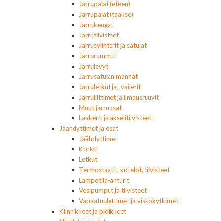
Jarrupalat (eteen)
Jarrupalat (taakse)
Jarrukengät
Jarrutiivisteet
Jarrusylinterit ja satulat
Jarrurummut
Jarrulevyt
Jarrusatulan männät
Jarruletkut ja -vaijerit
Jarruliittimet ja ilmausruuvit
Muut jarruosat
Laakerit ja akselitiivisteet
Jäähdyttimet ja osat
Jäähdyttimet
Korkit
Letkut
Termostaatit, kotelot, tiivisteet
Lämpötila-anturit
Vesipumput ja tiivisteet
Vapaatuulettimet ja viskokytkimet
Kiinnikkeet ja pidikkeet