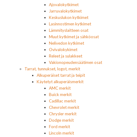
Ajovalokytkimet
Jarruvalokytkimet
Keskuslukon kytkimet
Lasinnostimen kytkimet
Lämmityslaitteen osat
Muut kytkimet ja sähköosat
Nelivedon kytkimet
Ovivalokykimet
Releet ja sulakkeet
Vakionopeudensäätimen osat
Tarrat, tunnukset, logot, merkit
Alkuperäiset tarrat ja teipit
Käytetyt alkuperäismerkit
AMC merkit
Buick merkit
Cadillac merkit
Chevrolet merkit
Chrysler merkit
Dodge merkit
Ford merkit
Lincoln merkit