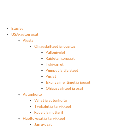
Etusivu
USA-auton osat
Alusta
Ohjauslaitteet ja jousitus
Pallonivelet
Raidetangonpäät
Tukivarret
Pumput ja tiivisteet
Puslat
Iskunvaimentimet ja jouset
Ohjausvaihteet ja osat
Autonhoito
Vahat ja autonhoito
Työkalut ja tarvikkeet
Ruuvit ja mutterit
Huolto-osat ja tarvikkeet
Jarru-osat