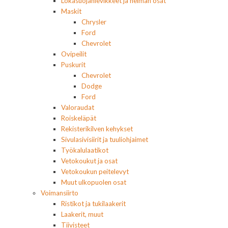
Lokasuojanlevikkeet ja helman osat
Maskit
Chrysler
Ford
Chevrolet
Ovipeilit
Puskurit
Chevrolet
Dodge
Ford
Valoraudat
Roiskeläpät
Rekisterikilven kehykset
Sivulasivisiirit ja tuuliohjaimet
Työkalulaatikot
Vetokoukut ja osat
Vetokoukun peitelevyt
Muut ulkopuolen osat
Voimansiirto
Ristikot ja tukilaakerit
Laakerit, muut
Tiivisteet