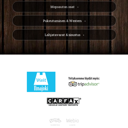
Mopoauton osat
Pukeutuminen & Western
Lahjatavarat & sisustus