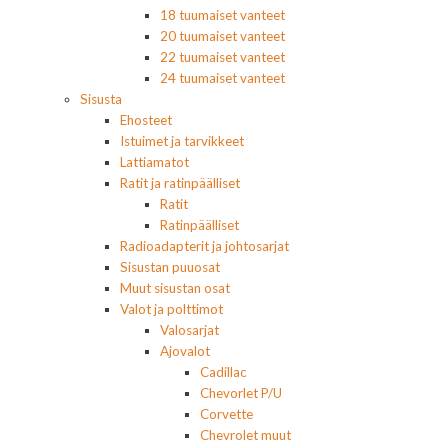
18 tuumaiset vanteet
20 tuumaiset vanteet
22 tuumaiset vanteet
24 tuumaiset vanteet
Sisusta
Ehosteet
Istuimet ja tarvikkeet
Lattiamatot
Ratit ja ratinpäälliset
Ratit
Ratinpäälliset
Radioadapterit ja johtosarjat
Sisustan puuosat
Muut sisustan osat
Valot ja polttimot
Valosarjat
Ajovalot
Cadillac
Chevorlet P/U
Corvette
Chevrolet muut