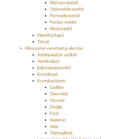
Mercury merkit
Oldsmobile merkit
Plymouth merkit
Pontiac merkit
Muut merkit
Merkit ja logot
Tarrat
Ulkopuolen varusteet ja ehostus
Astinlaudat ja -putket
Aurinkolipat
Erikoiskeulamerkit
Kromilistat
Kromikoristeet
Cadillac
Chevrolet
Chrysler
Dodge
Ford
Hummer
Jeep
Yleismalliset