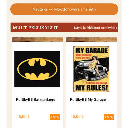
Näytä kaikki Moottoripyörä aiheiset »
MUUT PELTIKYLTIT
Näytä kaikki Muut peltikyltit »
Peltikyltti Batman Logo
Peltikyltti My Garage
15,00 €
15,00 €
OSTA
OSTA