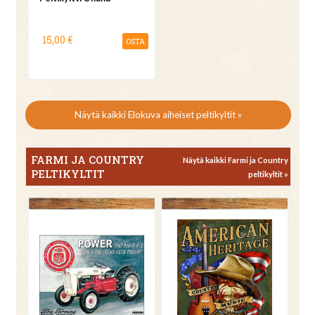
15,00 €
OSTA
Näytä kaikki Elokuva aiheiset peltikyltit »
FARMI JA COUNTRY
Näytä kaikki Farmi ja Country
PELTIKYLTIT
peltikyltit »