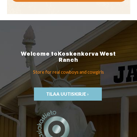
Welcome to
Koskenkorva
West
Ranch
Store for real cowboys
and cowgirls
TILAA UUTISKIRJE ›