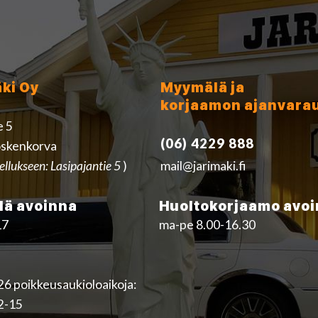
äki Oy
Myymälä ja
korjaamon ajanvara
e 5
(06) 4229 888
skenkorva
ellukseen: Lasipajantie 5
)
mail@jarimaki.fi
ä avoinna
Huoltokorjaamo avo
17
ma-pe 8.00-16.30
6 poikkeusaukioloaikoja:
12-15