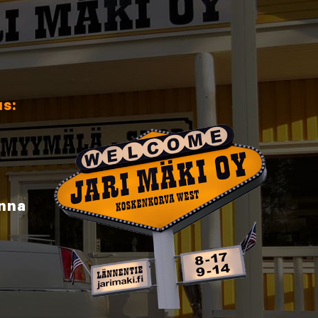
us:
inna