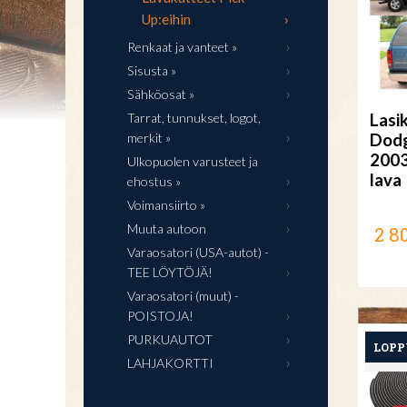
Up:eihin
Renkaat ja vanteet »
Sisusta »
Sähköosat »
Tarrat, tunnukset, logot,
Lasi
merkit »
Dodg
2003
Ulkopuolen varusteet ja
lava
ehostus »
Voimansiirto »
Muuta autoon
2 8
Varaosatori (USA-autot) -
TEE LÖYTÖJÄ!
Varaosatori (muut) -
POISTOJA!
PURKUAUTOT
LAHJAKORTTI