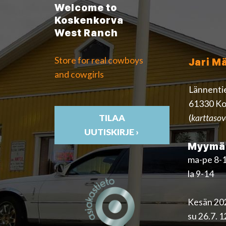
Welcome to
Koskenkorva
West Ranch
Store for real cowboys
Jari M
and cowgirls
Lännenti
61330 Ko
(
karttasov
TILAA
UUTISKIRJE ›
Myymäl
ma-pe 8-
la 9-14
Kesän 202
su 26.7. 