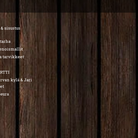
 & sisustus
utarha
ienoismallit
a tarvikkeet
RTTI
van kylä & Jari
et
seura