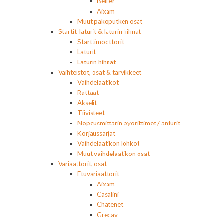
Bellier
Aixam
Muut pakoputken osat
Startit, laturit & laturin hihnat
Starttimoottorit
Laturit
Laturin hihnat
Vaihteistot, osat & tarvikkeet
Vaihdelaatikot
Rattaat
Akselit
Tiivisteet
Nopeusmittarin pyörittimet / anturit
Korjaussarjat
Vaihdelaatikon lohkot
Muut vaihdelaatikon osat
Variaattorit, osat
Etuvariaattorit
Aixam
Casalini
Chatenet
Grecav