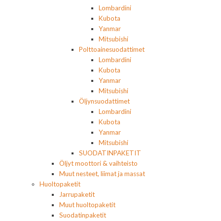
Lombardini
Kubota
Yanmar
Mitsubishi
Polttoainesuodattimet
Lombardini
Kubota
Yanmar
Mitsubishi
Öljynsuodattimet
Lombardini
Kubota
Yanmar
Mitsubishi
SUODATINPAKETIT
Öljyt moottori & vaihteisto
Muut nesteet, liimat ja massat
Huoltopaketit
Jarrupaketit
Muut huoltopaketit
Suodatinpaketit