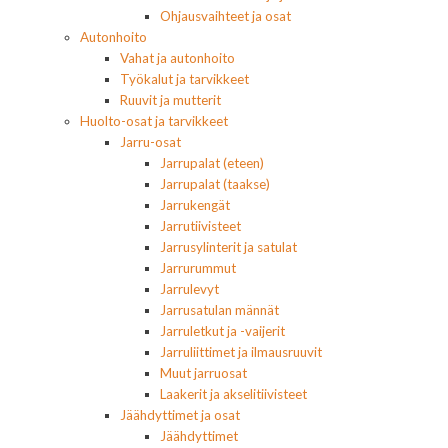
Ohjausvaihteet ja osat
Autonhoito
Vahat ja autonhoito
Työkalut ja tarvikkeet
Ruuvit ja mutterit
Huolto-osat ja tarvikkeet
Jarru-osat
Jarrupalat (eteen)
Jarrupalat (taakse)
Jarrukengät
Jarrutiivisteet
Jarrusylinterit ja satulat
Jarrurummut
Jarrulevyt
Jarrusatulan männät
Jarruletkut ja -vaijerit
Jarruliittimet ja ilmausruuvit
Muut jarruosat
Laakerit ja akselitiivisteet
Jäähdyttimet ja osat
Jäähdyttimet