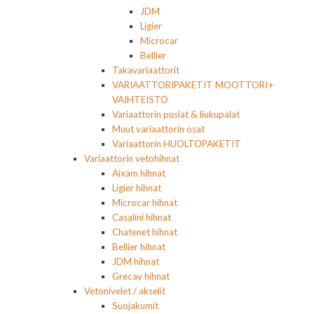
JDM
Ligier
Microcar
Bellier
Takavariaattorit
VARIAATTORIPAKETIT MOOTTORI+
VAIHTEISTO
Variaattorin puslat & liukupalat
Muut variaattorin osat
Variaattorin HUOLTOPAKETIT
Variaattorin vetohihnat
Aixam hihnat
Ligier hihnat
Microcar hihnat
Casalini hihnat
Chatenet hihnat
Bellier hihnat
JDM hihnat
Grecav hihnat
Vetonivelet / akselit
Suojakumit