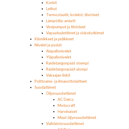
Korkit
Letkut
Termostaatit, kotelot, tiivisteet
Lämpötila-anturit
Vesipumput ja tiivisteet
Vapaatuulettimet ja viskokytkimet
Kiinnikkeet ja pidikkeet
Nivelet ja puslat
Alapallonivelet
Yläpallonivelet
Raidetangonpäät sisempi
Raidetangonpäät ulompi
Vakaajan linkit
Polttoaine- ja ilmanottolaitteet
Suodattimet
Öljynsuodattimet
AC Delco
Motocraft
Harvinaiset
Muut öljynsuodattimet
Vaihteistosuodattimet