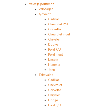
Valot ja polttimot
Valosarjat
Ajovalot
Cadillac
Chevorlet P/U
Corvette
Chevrolet muut
Chrysler
Dodge
Ford P/U
Ford muut
Lincoln
Hummer
Jeep
Takavalot
Cadillac
Chevrolet
Corvette
Chrysler
Dodge
Ford P/U