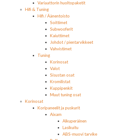
Variaattorin huoltopaketit
Hifi & Tuning
Hifi / Äänentoisto
Soittimet
Subwooferit
Kaiuttimet
Johdot / pientarvikkeet
Vahvistimet
Tuning
Korinosat
Valot
Sisustan osat
Kromilistat
Kuppipenkit
Muut tuning osat
Korinosat
Koripaneelit ja puskurit
Aixam
Alkuperäinen
Lasikuitu
ABS-muovi tarvike