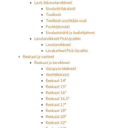
Lasit, ikkunatarvikkeet
Sivulasit/takalasit
Tuulilasit
Tuulilasin pyyhkijän osat
Pyyhkijänsulat
Sivulasivisiirit ja tuuliohjaimet
Lavatarvikkeet PickUp:eihin
Lavatarvikkeet
Lavakatteet Pick Up:eihin
Renkaat ja vanteet
Renkaat ja tarvikkeet
Varapyörätelineet
Venttiilinhatut
Renkaat 14"
Renkaat 15"
Renkaat 16"
Renkaat 16,5"
Renkaat 17"
Renkaat 18"
Renkaat 20"
Renkaat 22"