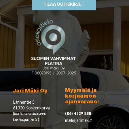
TILAA UUTISKIRJE ›
Myymälä ja
Jari Mäki Oy
korjaamon
ajanvaraus:
Lännentie 5
61330 Koskenkorva
(
karttasovellukseen:
(06) 4229 888
Lasipajantie 5
)
mail@jarimaki.fi