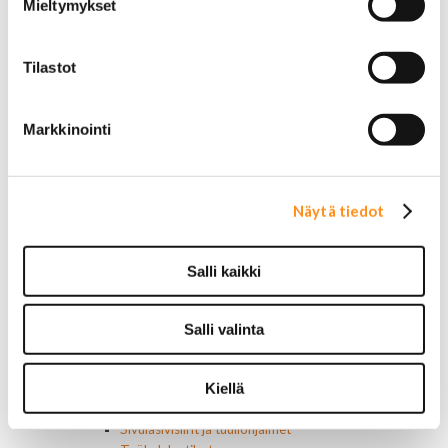
Mieltymykset
Chevrolet
Chrysler
Dodge
Tilastot
Ford
Hummer
Jeep
Markkinointi
Yleismalliset
Lokasuojanlevikkeet ja helman osat
Maskit
Chrysler
Näytä tiedot
Ford
Chevrolet
Ovipeilit
Salli kaikki
Puskurit
Chevrolet
Dodge
Salli valinta
Ford
Valoraudat
Kiellä
Roiskeläpät
Rekisterikilven kehykset
Sivulasivisiirit ja tuuliohjaimet