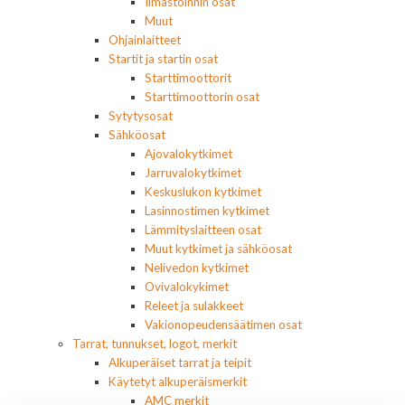
Ilmastoinnin osat
Muut
Ohjainlaitteet
Startit ja startin osat
Starttimoottorit
Starttimoottorin osat
Sytytysosat
Sähköosat
Ajovalokytkimet
Jarruvalokytkimet
Keskuslukon kytkimet
Lasinnostimen kytkimet
Lämmityslaitteen osat
Muut kytkimet ja sähköosat
Nelivedon kytkimet
Ovivalokykimet
Releet ja sulakkeet
Vakionopeudensäätimen osat
Tarrat, tunnukset, logot, merkit
Alkuperäiset tarrat ja teipit
Käytetyt alkuperäismerkit
AMC merkit