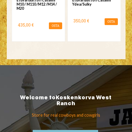
Etuvariaattori Casalini
Etuvariaattori Casalini
M10 / M110 /M12 /M14 /
Ydea/Sulky
M20
350,00 €
OSTA
435,00 €
OSTA
Welcome to
Koskenkorva
West
Ranch
Store for real cowboys
and cowgirls