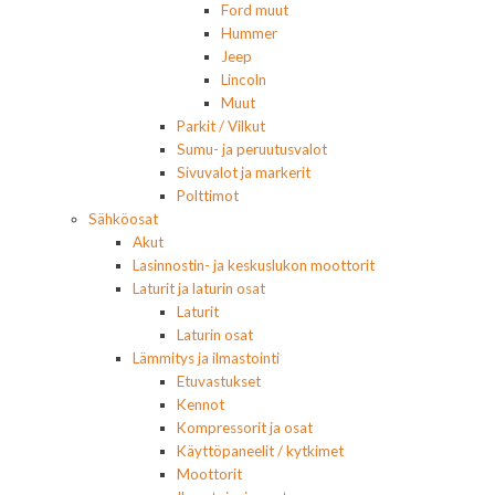
Ford muut
Hummer
Jeep
Lincoln
Muut
Parkit / Vilkut
Sumu- ja peruutusvalot
Sivuvalot ja markerit
Polttimot
Sähköosat
Akut
Lasinnostin- ja keskuslukon moottorit
Laturit ja laturin osat
Laturit
Laturin osat
Lämmitys ja ilmastointi
Etuvastukset
Kennot
Kompressorit ja osat
Käyttöpaneelit / kytkimet
Moottorit