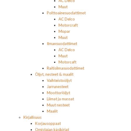
AC Delco
Muut
Polttoainesuodattimet
AC Delco
Motorcraft
Mopar
Muut
Ilmansuodattimet
AC Delco
Muut
Motorcaft
Raitisilmasuodattimet
Öljyt, nesteet & maalit
Vaihteistoöljyt
Jarrunesteet
Moottoriöljyt
Liimat ja massat
Muut nesteet
Maalit
Kirjallisuus
Korjausoppaat
Omistajan käsikirjat