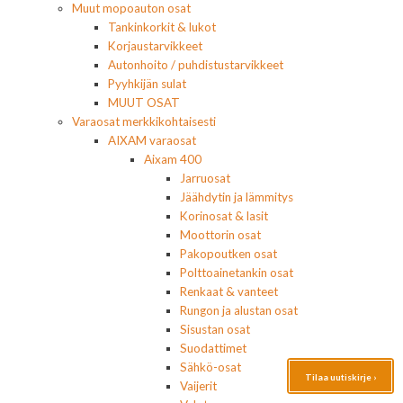
Muut mopoauton osat
Tankinkorkit & lukot
Korjaustarvikkeet
Autonhoito / puhdistustarvikkeet
Pyyhkijän sulat
MUUT OSAT
Varaosat merkkikohtaisesti
AIXAM varaosat
Aixam 400
Jarruosat
Jäähdytin ja lämmitys
Korinosat & lasit
Moottorin osat
Pakopoutken osat
Polttoainetankin osat
Renkaat & vanteet
Rungon ja alustan osat
Sisustan osat
Suodattimet
Sähkö-osat
Tilaa uutiskirje ›
Vaijerit