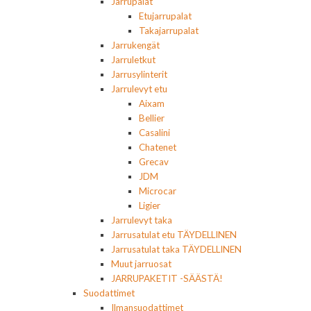
Jarrupalat
Etujarrupalat
Takajarrupalat
Jarrukengät
Jarruletkut
Jarrusylinterit
Jarrulevyt etu
Aixam
Bellier
Casalini
Chatenet
Grecav
JDM
Microcar
Ligier
Jarrulevyt taka
Jarrusatulat etu TÄYDELLINEN
Jarrusatulat taka TÄYDELLINEN
Muut jarruosat
JARRUPAKETIT -SÄÄSTÄ!
Suodattimet
Ilmansuodattimet