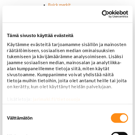
Buick merkit
Cadillac merkit
Chevrolet merkit
Chrysler merkit
Dodge merkit
Tämä sivusto käyttää evästeitä
Ford merkit
Lincoln merkit
Käytämme evästeitä tarjoamamme sisällön ja mainosten
Mercury merkit
räätälöimiseen, sosiaalisen median ominaisuuksien
Oldsmobile merkit
tukemiseen ja kävijämäärämme analysoimiseen. Lisäksi
Plymouth merkit
jaamme sosiaalisen median, mainosalan ja analytiikka-
alan kumppaneillemme tietoja siitä, miten käytät
Pontiac merkit
sivustoamme. Kumppanimme voivat yhdistää näitä
Muut merkit
tietoja muihin tietoihin, joita olet antanut heille tai joita
Merkit ja logot
on kerätty, kun olet käyttänyt heidän palvelujaan.
Tarrat
Ulkopuolen varusteet ja ehostus
Lisätietoja:
jarimaki.fi/tietosuoja
Astinlaudat ja -putket
Aurinkolipat
Suostumuksen
Erikoiskeulamerkit
valinta
Välttämätön
Kromilistat
Kromikoristeet
Cadillac