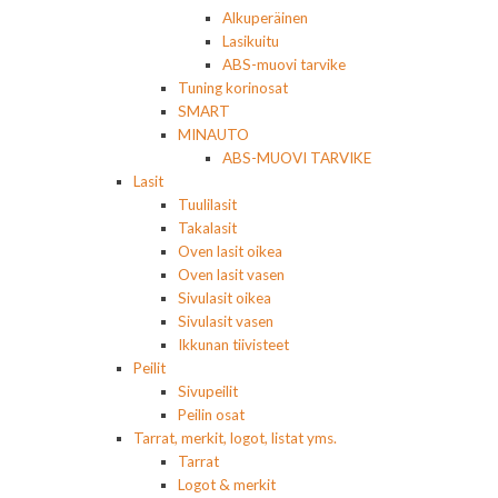
Alkuperäinen
Lasikuitu
ABS-muovi tarvike
Tuning korinosat
SMART
MINAUTO
ABS-MUOVI TARVIKE
Lasit
Tuulilasit
Takalasit
Oven lasit oikea
Oven lasit vasen
Sivulasit oikea
Sivulasit vasen
Ikkunan tiivisteet
Peilit
Sivupeilit
Peilin osat
Tarrat, merkit, logot, listat yms.
Tarrat
Logot & merkit