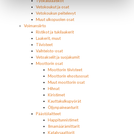
Työkalulaatikot
Vetokoukut ja osat
Vetokoukun peitelevyt
Muut ulkopuolen osat
Voimansiirto
Ristikot ja tukilaakerit
Laakerit, muut
Tiivisteet
Vaihteisto-osat
Vetoakselit ja suojakumit
Moottorin osat
Moottorin tiivisteet
Moottorin ehostusosat
Muut moottorin osat
Hihnat
Kiristimet
Kauttakulkupyörät
Öljynpaineanturit
Päästölaitteet
Happitunnistimet
Ilmamäärämittarit
Katalysaattorit