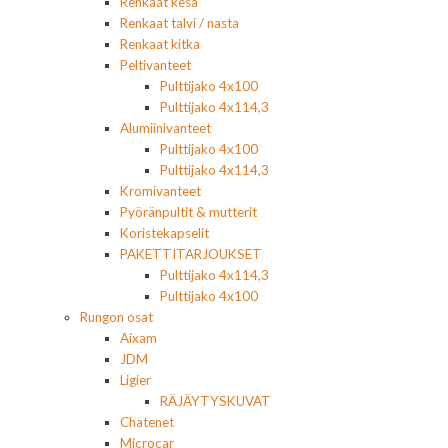
Renkaat kesä
Renkaat talvi / nasta
Renkaat kitka
Peltivanteet
Pulttijako 4x100
Pulttijako 4x114,3
Alumiinivanteet
Pulttijako 4x100
Pulttijako 4x114,3
Kromivanteet
Pyöränpultit & mutterit
Koristekapselit
PAKETTITARJOUKSET
Pulttijako 4x114,3
Pulttijako 4x100
Rungon osat
Aixam
JDM
Ligier
RÄJÄYTYSKUVAT
Chatenet
Microcar