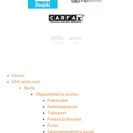
Etusivu
USA-auton osat
Alusta
Ohjauslaitteet ja jousitus
Pallonivelet
Raidetangonpäät
Tukivarret
Pumput ja tiivisteet
Puslat
Iskunvaimentimet ja jouset