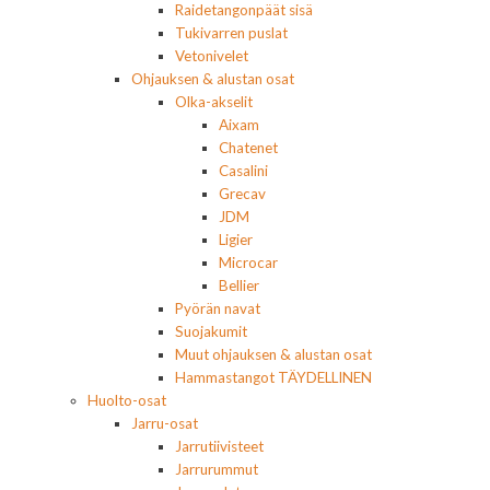
Raidetangonpäät sisä
Tukivarren puslat
Vetonivelet
Ohjauksen & alustan osat
Olka-akselit
Aixam
Chatenet
Casalini
Grecav
JDM
Ligier
Microcar
Bellier
Pyörän navat
Suojakumit
Muut ohjauksen & alustan osat
Hammastangot TÄYDELLINEN
Huolto-osat
Jarru-osat
Jarrutiivisteet
Jarrurummut