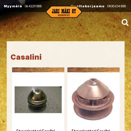
Myymälä
06 4229 888
Huoltokorjaamo
0400 654 888
Casalini