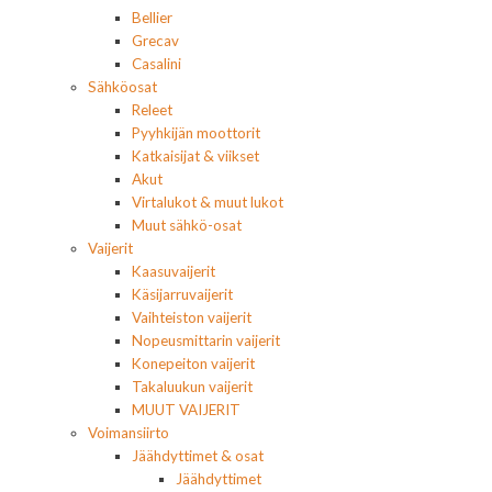
Bellier
Grecav
Casalini
Sähköosat
Releet
Pyyhkijän moottorit
Katkaisijat & viikset
Akut
Virtalukot & muut lukot
Muut sähkö-osat
Vaijerit
Kaasuvaijerit
Käsijarruvaijerit
Vaihteiston vaijerit
Nopeusmittarin vaijerit
Konepeiton vaijerit
Takaluukun vaijerit
MUUT VAIJERIT
Voimansiirto
Jäähdyttimet & osat
Jäähdyttimet