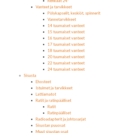
Renkaat 24"
Vanteet ja tarvikkeet
Pölykapselit, keskiöt, spinnerit
Vannetarvikkeet
14 tuumaiset vanteet
15 tuumaiset vanteet
16 tuumaiset vanteet
17 tuumaiset vanteet
18 tuumaiset vanteet
20 tuumaiset vanteet
22 tuumaiset vanteet
24 tuumaiset vanteet
Sisusta
Ehosteet
Istuimet ja tarvikkeet
Lattiamatot
Ratit ja ratinpäälliset
Ratit
Ratinpäälliset
Radioadapterit ja johtosarjat
Sisustan puuosat
Muut sisustan osat