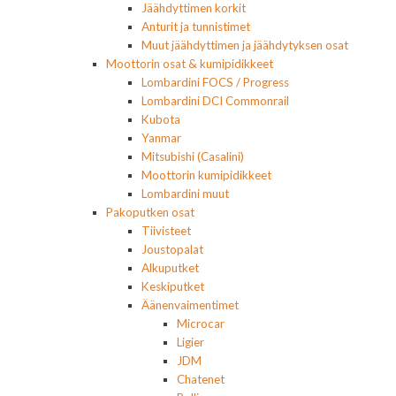
Jäähdyttimen korkit
Anturit ja tunnistimet
Muut jäähdyttimen ja jäähdytyksen osat
Moottorin osat & kumipidikkeet
Lombardini FOCS / Progress
Lombardini DCI Commonrail
Kubota
Yanmar
Mitsubishi (Casalini)
Moottorin kumipidikkeet
Lombardini muut
Pakoputken osat
Tiivisteet
Joustopalat
Alkuputket
Keskiputket
Äänenvaimentimet
Microcar
Ligier
JDM
Chatenet