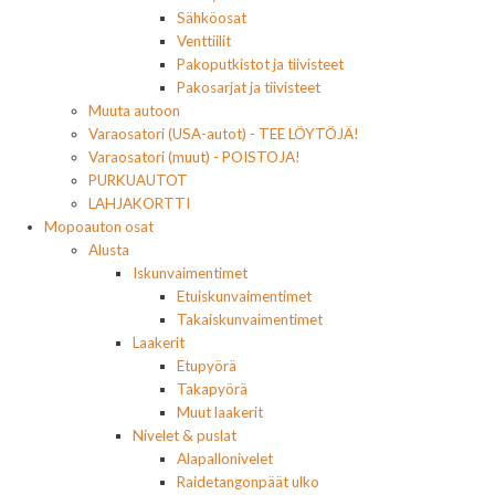
Sähköosat
Venttiilit
Pakoputkistot ja tiivisteet
Pakosarjat ja tiivisteet
Muuta autoon
Varaosatori (USA-autot) - TEE LÖYTÖJÄ!
Varaosatori (muut) - POISTOJA!
PURKUAUTOT
LAHJAKORTTI
Mopoauton osat
Alusta
Iskunvaimentimet
Etuiskunvaimentimet
Takaiskunvaimentimet
Laakerit
Etupyörä
Takapyörä
Muut laakerit
Nivelet & puslat
Alapallonivelet
Raidetangonpäät ulko