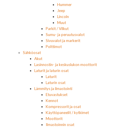
Hummer
Jeep
Lincoln
Muut
Parkit / Vilkut
Sumu- ja peruutusvalot
Sivuvalot ja markerit
Polttimot
Sähköosat
Akut
Lasinnostin- ja keskuslukon moottorit
Laturit ja laturin osat
Laturit
Laturin osat
Lämmitys ja ilmastointi
Etuvastukset
Kennot
Kompressorit ja osat
Käyttöpaneelit / kytkimet
Moottorit
Ilmastoinnin osat