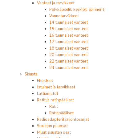
Vanteet ja tarvikkeet
Pölykapselit, keskiöt, spinnerit
Vannetarvikkeet
14 tuumaiset vanteet
15 tuumaiset vanteet
16 tuumaiset vanteet
17 tuumaiset vanteet
18 tuumaiset vanteet
20 tuumaiset vanteet
22 tuumaiset vanteet
24 tuumaiset vanteet
Sisusta
Ehosteet
Istuimet ja tarvikkeet
Lattiamatot
Ratit ja ratinpäälliset
Ratit
Ratinpäälliset
Radioadapterit ja johtosarjat
Sisustan puuosat
Muut sisustan osat