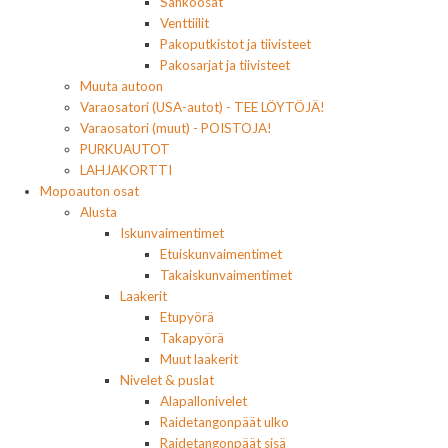
Sähköosat
Venttiilit
Pakoputkistot ja tiivisteet
Pakosarjat ja tiivisteet
Muuta autoon
Varaosatori (USA-autot) - TEE LÖYTÖJÄ!
Varaosatori (muut) - POISTOJA!
PURKUAUTOT
LAHJAKORTTI
Mopoauton osat
Alusta
Iskunvaimentimet
Etuiskunvaimentimet
Takaiskunvaimentimet
Laakerit
Etupyörä
Takapyörä
Muut laakerit
Nivelet & puslat
Alapallonivelet
Raidetangonpäät ulko
Raidetangonpäät sisä