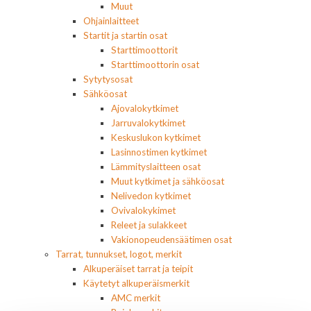
Muut
Ohjainlaitteet
Startit ja startin osat
Starttimoottorit
Starttimoottorin osat
Sytytysosat
Sähköosat
Ajovalokytkimet
Jarruvalokytkimet
Keskuslukon kytkimet
Lasinnostimen kytkimet
Lämmityslaitteen osat
Muut kytkimet ja sähköosat
Nelivedon kytkimet
Ovivalokykimet
Releet ja sulakkeet
Vakionopeudensäätimen osat
Tarrat, tunnukset, logot, merkit
Alkuperäiset tarrat ja teipit
Käytetyt alkuperäismerkit
AMC merkit