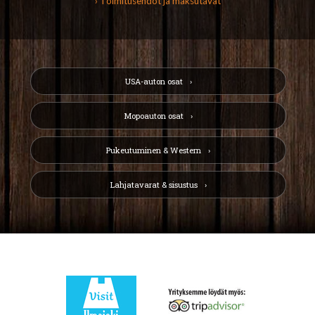
› Toimitusehdot ja maksutavat
USA-auton osat
Mopoauton osat
Pukeutuminen & Western
Lahjatavarat & sisustus