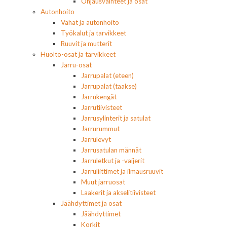
Ohjausvaihteet ja osat
Autonhoito
Vahat ja autonhoito
Työkalut ja tarvikkeet
Ruuvit ja mutterit
Huolto-osat ja tarvikkeet
Jarru-osat
Jarrupalat (eteen)
Jarrupalat (taakse)
Jarrukengät
Jarrutiivisteet
Jarrusylinterit ja satulat
Jarrurummut
Jarrulevyt
Jarrusatulan männät
Jarruletkut ja -vaijerit
Jarruliittimet ja ilmausruuvit
Muut jarruosat
Laakerit ja akselitiivisteet
Jäähdyttimet ja osat
Jäähdyttimet
Korkit