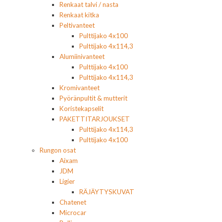
Renkaat talvi / nasta
Renkaat kitka
Peltivanteet
Pulttijako 4x100
Pulttijako 4x114,3
Alumiinivanteet
Pulttijako 4x100
Pulttijako 4x114,3
Kromivanteet
Pyöränpultit & mutterit
Koristekapselit
PAKETTITARJOUKSET
Pulttijako 4x114,3
Pulttijako 4x100
Rungon osat
Aixam
JDM
Ligier
RÄJÄYTYSKUVAT
Chatenet
Microcar