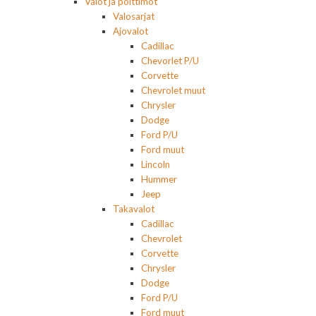
Valot ja polttimot
Valosarjat
Ajovalot
Cadillac
Chevorlet P/U
Corvette
Chevrolet muut
Chrysler
Dodge
Ford P/U
Ford muut
Lincoln
Hummer
Jeep
Takavalot
Cadillac
Chevrolet
Corvette
Chrysler
Dodge
Ford P/U
Ford muut