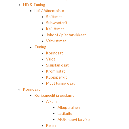
Hifi & Tuning
Hifi / Äänentoisto
Soittimet
Subwooferit
Kaiuttimet
Johdot / pientarvikkeet
Vahvistimet
Tuning
Korinosat
Valot
Sisustan osat
Kromilistat
Kuppipenkit
Muut tuning osat
Korinosat
Koripaneelit ja puskurit
Aixam
Alkuperäinen
Lasikuitu
ABS-muovi tarvike
Bellier