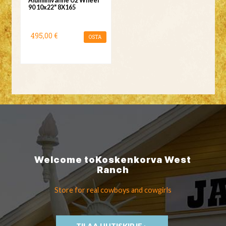
Alumiinivanne U2 Wheel
90 10x22" 8X165
495,00 €
OSTA
Welcome to
Koskenkorva
West
Ranch
Store for real cowboys
and cowgirls