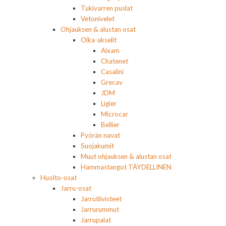
Tukivarren puslat
Vetonivelet
Ohjauksen & alustan osat
Olka-akselit
Aixam
Chatenet
Casalini
Grecav
JDM
Ligier
Microcar
Bellier
Pyörän navat
Suojakumit
Muut ohjauksen & alustan osat
Hammastangot TÄYDELLINEN
Huolto-osat
Jarru-osat
Jarrutiivisteet
Jarrurummut
Jarrupalat