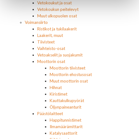
Vetokoukut ja osat
Vetokoukun peitelevyt
Muut ulkopuolen osat
Voimansiirto
Ristikot ja tukilaakerit
Laakerit, muut
Tiivisteet
Vaihteisto-osat
Vetoakselit ja suojakumit
Moottorin osat
Moottorin tiivisteet
Moottorin ehostusosat
Muut moottorin osat
Hihnat
Kiristimet
Kauttakulkupyörät
Öljynpaineanturit
Päästölaitteet
Happitunnistimet
Ilmamäärämittarit
Katalysaattorit