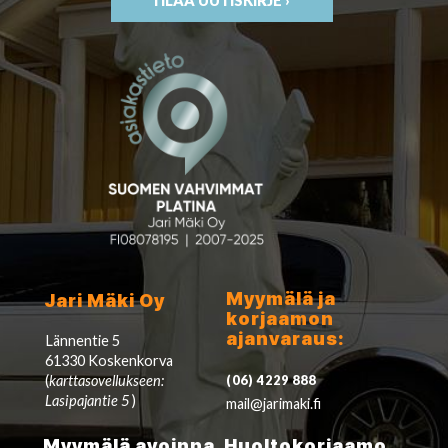
TILAA UUTISKIRJE ›
Myymälä ja
Jari Mäki Oy
korjaamon
ajanvaraus:
Lännentie 5
61330 Koskenkorva
(
karttasovellukseen:
(06) 4229 888
Lasipajantie 5
)
mail@jarimaki.fi
Myymälä avoinna
Huoltokorjaamo