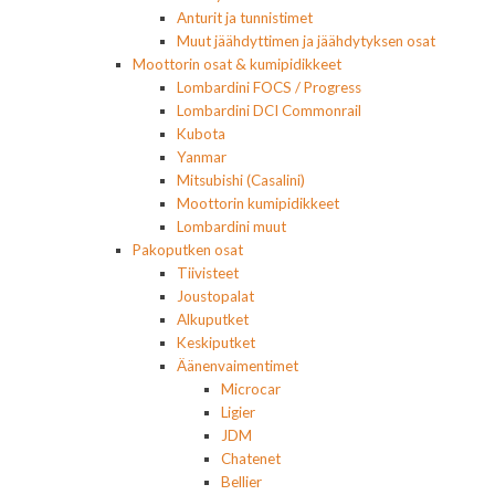
Anturit ja tunnistimet
Muut jäähdyttimen ja jäähdytyksen osat
Moottorin osat & kumipidikkeet
Lombardini FOCS / Progress
Lombardini DCI Commonrail
Kubota
Yanmar
Mitsubishi (Casalini)
Moottorin kumipidikkeet
Lombardini muut
Pakoputken osat
Tiivisteet
Joustopalat
Alkuputket
Keskiputket
Äänenvaimentimet
Microcar
Ligier
JDM
Chatenet
Bellier