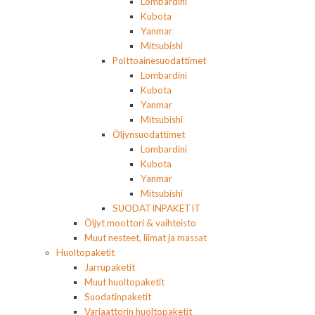
Lombardini
Kubota
Yanmar
Mitsubishi
Polttoainesuodattimet
Lombardini
Kubota
Yanmar
Mitsubishi
Öljynsuodattimet
Lombardini
Kubota
Yanmar
Mitsubishi
SUODATINPAKETIT
Öljyt moottori & vaihteisto
Muut nesteet, liimat ja massat
Huoltopaketit
Jarrupaketit
Muut huoltopaketit
Suodatinpaketit
Variaattorin huoltopaketit