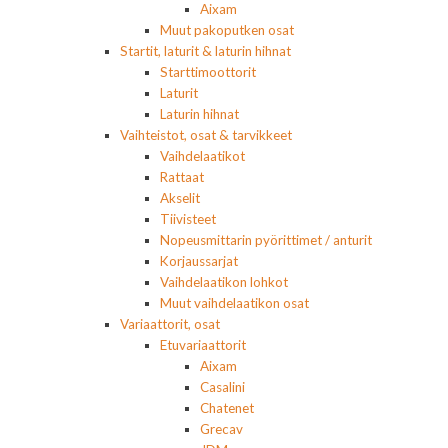
Aixam
Muut pakoputken osat
Startit, laturit & laturin hihnat
Starttimoottorit
Laturit
Laturin hihnat
Vaihteistot, osat & tarvikkeet
Vaihdelaatikot
Rattaat
Akselit
Tiivisteet
Nopeusmittarin pyörittimet / anturit
Korjaussarjat
Vaihdelaatikon lohkot
Muut vaihdelaatikon osat
Variaattorit, osat
Etuvariaattorit
Aixam
Casalini
Chatenet
Grecav