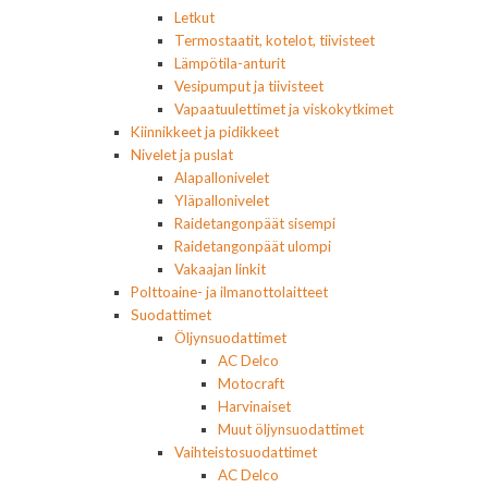
Letkut
Termostaatit, kotelot, tiivisteet
Lämpötila-anturit
Vesipumput ja tiivisteet
Vapaatuulettimet ja viskokytkimet
Kiinnikkeet ja pidikkeet
Nivelet ja puslat
Alapallonivelet
Yläpallonivelet
Raidetangonpäät sisempi
Raidetangonpäät ulompi
Vakaajan linkit
Polttoaine- ja ilmanottolaitteet
Suodattimet
Öljynsuodattimet
AC Delco
Motocraft
Harvinaiset
Muut öljynsuodattimet
Vaihteistosuodattimet
AC Delco