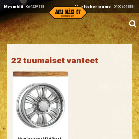
Myymälä
06 4229 888
Huoltokorjaamo
0400 654 888
22 tuumaiset vanteet