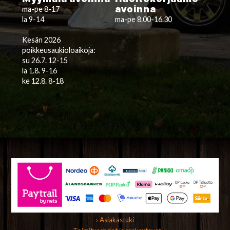
avoinna
ma-pe 8-17
la 9-14
ma-pe 8.00-16.30
Kesän 2026
poikkeusaukioloaikoja:
su 26.7. 12-15
la 1.8. 9-16
ke 12.8. 8-18
› Asiakastuki