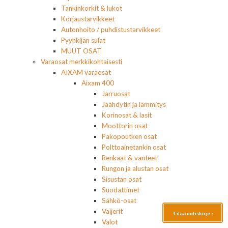
Tankinkorkit & lukot
Korjaustarvikkeet
Autonhoito / puhdistustarvikkeet
Pyyhkijän sulat
MUUT OSAT
Varaosat merkkikohtaisesti
AIXAM varaosat
Aixam 400
Jarruosat
Jäähdytin ja lämmitys
Korinosat & lasit
Moottorin osat
Pakopoutken osat
Polttoainetankin osat
Renkaat & vanteet
Rungon ja alustan osat
Sisustan osat
Suodattimet
Sähkö-osat
Vaijerit
Tilaa uutiskirje ›
Valot