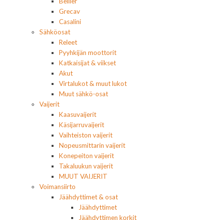
Bellier
Grecav
Casalini
Sähköosat
Releet
Pyyhkijän moottorit
Katkaisijat & viikset
Akut
Virtalukot & muut lukot
Muut sähkö-osat
Vaijerit
Kaasuvaijerit
Käsijarruvaijerit
Vaihteiston vaijerit
Nopeusmittarin vaijerit
Konepeiton vaijerit
Takaluukun vaijerit
MUUT VAIJERIT
Voimansiirto
Jäähdyttimet & osat
Jäähdyttimet
Jäähdyttimen korkit