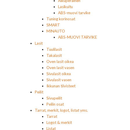
Alkuperäinen
Lasikuitu
ABS-muovi tarvike
Tuning korinosat
SMART
MINAUTO
ABS-MUOVI TARVIKE
Lasit
Tuulilasit
Takalasit
Oven lasit oikea
Oven lasit vasen
Sivulasit oikea
Sivulasit vasen
Ikkunan tiivisteet
Peilit
Sivupeilit
Peilin osat
Tarrat, merkit, logot, listat yms.
Tarrat
Logot & merkit
Listat