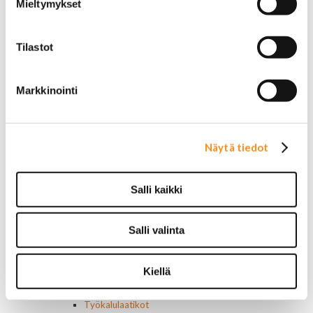
Mieltymykset
Chrysler
Dodge
Ford
Tilastot
Hummer
Jeep
Yleismalliset
Markkinointi
Lokasuojanlevikkeet ja helman osat
Maskit
Chrysler
Ford
Näytä tiedot
Chevrolet
Ovipeilit
Puskurit
Salli kaikki
Chevrolet
Dodge
Salli valinta
Ford
Valoraudat
Roiskeläpät
Kiellä
Rekisterikilven kehykset
Sivulasivisiirit ja tuuliohjaimet
Työkalulaatikot