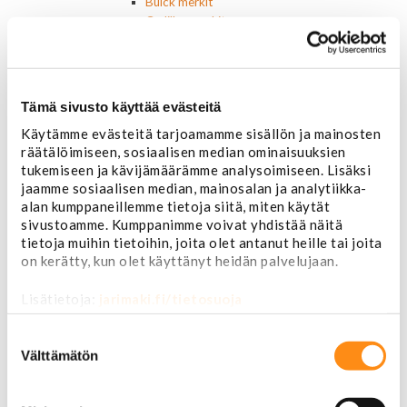
Buick merkit
Cadillac merkit
Chevrolet merkit
Chrysler merkit
Dodge merkit
Ford merkit
Tämä sivusto käyttää evästeitä
Lincoln merkit
Käytämme evästeitä tarjoamamme sisällön ja mainosten
Mercury merkit
räätälöimiseen, sosiaalisen median ominaisuuksien
Oldsmobile merkit
tukemiseen ja kävijämäärämme analysoimiseen. Lisäksi
Plymouth merkit
jaamme sosiaalisen median, mainosalan ja analytiikka-
Pontiac merkit
alan kumppaneillemme tietoja siitä, miten käytät
Muut merkit
sivustoamme. Kumppanimme voivat yhdistää näitä
Merkit ja logot
tietoja muihin tietoihin, joita olet antanut heille tai joita
Tarrat
on kerätty, kun olet käyttänyt heidän palvelujaan.
Ulkopuolen varusteet ja ehostus
Astinlaudat ja -putket
Lisätietoja:
jarimaki.fi/tietosuoja
Aurinkolipat
Erikoiskeulamerkit
Suostumuksen
Kromilistat
valinta
Välttämätön
Kromikoristeet
Cadillac
Chevrolet