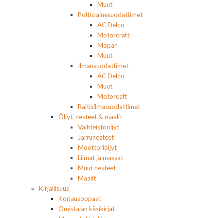
Muut
Polttoainesuodattimet
AC Delco
Motorcraft
Mopar
Muut
Ilmansuodattimet
AC Delco
Muut
Motorcaft
Raitisilmasuodattimet
Öljyt, nesteet & maalit
Vaihteistoöljyt
Jarrunesteet
Moottoriöljyt
Liimat ja massat
Muut nesteet
Maalit
Kirjallisuus
Korjausoppaat
Omistajan käsikirjat