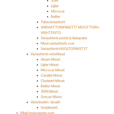
JDM
Ligier
Microcar
Bellier
Takavariaattorit
VARIAATTORIPAKETIT MOOTTORI+
VAIHTEISTO
Variaattorin puslat & liukupalat
Muut variaattorin osat
Variaattorin HUOLTOPAKETIT
Variaattorin vetohihnat
Aixam hihnat
Ligier hihnat
Microcar hihnat
Casalini hihnat
Chatenet hihnat
Bellier hihnat
JDM hihnat
Grecav hihnat
Vetonivelet / akselit
Suojakumit
Muut mopoauton osat