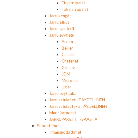
Etujarrupalat
Takajarrupalat
Jarrukengät
Jarruletkut
Jarrusylinterit
Jarrulevyt etu
Aixam
Bellier
Casalini
Chatenet
Grecav
JDM
Microcar
Ligier
Jarrulevyt taka
Jarrusatulat etu TÄYDELLINEN
Jarrusatulat taka TÄYDELLINEN
Muut jarruosat
JARRUPAKETIT -SÄÄSTÄ!
Suodattimet
Ilmansuodattimet