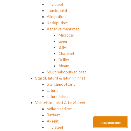
Tiivisteet
Joustopalat
Alkuputket
Keskiputket
Äänenvaimentimet
Microcar
Ligier
JDM
Chatenet
Bellier
Aixam
Muut pakoputken osat
Startit, laturit & laturin hihnat
Starttimoottorit
Laturit
Laturin hihnat
Vaihteistot, osat & tarvikkeet
Vaihdelaatikot
Rattaat
Akselit
Tilaa uutiskirje ›
Tiivisteet