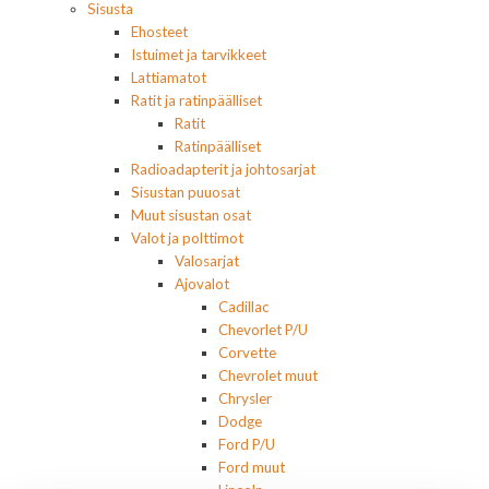
Sisusta
Ehosteet
Istuimet ja tarvikkeet
Lattiamatot
Ratit ja ratinpäälliset
Ratit
Ratinpäälliset
Radioadapterit ja johtosarjat
Sisustan puuosat
Muut sisustan osat
Valot ja polttimot
Valosarjat
Ajovalot
Cadillac
Chevorlet P/U
Corvette
Chevrolet muut
Chrysler
Dodge
Ford P/U
Ford muut