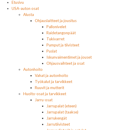
Etusivu
USA-auton osat
Alusta
Ohjauslaitteet ja jousitus
Pallonivelet
Raidetangonpäät
Tukivarret
Pumput ja tiivisteet
Puslat
Iskunvaimentimet ja jouset
Ohjausvaihteet ja osat
Autonhoito
Vahat ja autonhoito
Työkalut ja tarvikkeet
Ruuvit ja mutterit
Huolto-osat ja tarvikkeet
Jarru-osat
Jarrupalat (eteen)
Jarrupalat (taakse)
Jarrukengät
Jarrutiivisteet