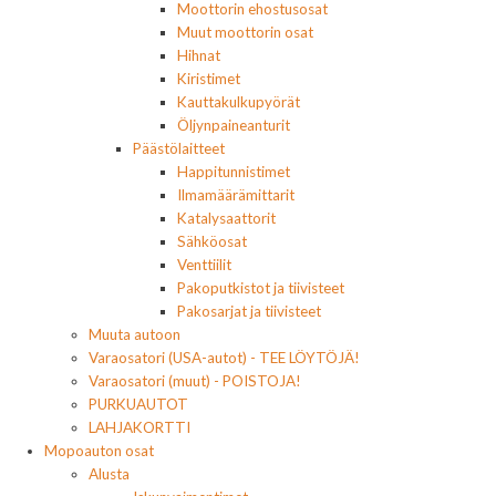
Moottorin ehostusosat
Muut moottorin osat
Hihnat
Kiristimet
Kauttakulkupyörät
Öljynpaineanturit
Päästölaitteet
Happitunnistimet
Ilmamäärämittarit
Katalysaattorit
Sähköosat
Venttiilit
Pakoputkistot ja tiivisteet
Pakosarjat ja tiivisteet
Muuta autoon
Varaosatori (USA-autot) - TEE LÖYTÖJÄ!
Varaosatori (muut) - POISTOJA!
PURKUAUTOT
LAHJAKORTTI
Mopoauton osat
Alusta