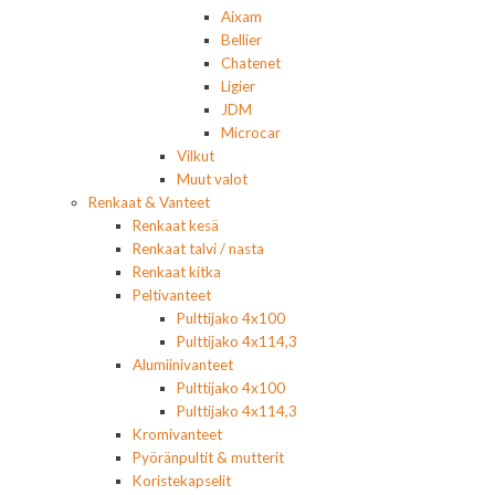
Aixam
Bellier
Chatenet
Ligier
JDM
Microcar
Vilkut
Muut valot
Renkaat & Vanteet
Renkaat kesä
Renkaat talvi / nasta
Renkaat kitka
Peltivanteet
Pulttijako 4x100
Pulttijako 4x114,3
Alumiinivanteet
Pulttijako 4x100
Pulttijako 4x114,3
Kromivanteet
Pyöränpultit & mutterit
Koristekapselit