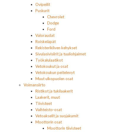
Ovipeilit
Puskurit
Chevrolet
Dodge
Ford
Valoraudat
Roiskeläpät
Rekisterikilven kehykset
Sivulasivisiirit ja tuuliohjaimet
Työkalulaatikot
Vetokoukut ja osat
Vetokoukun peitelevyt
Muut ulkopuolen osat
Voimansiirto
Ristikot ja tukilaakerit
Laakerit, muut
Tiivisteet
Vaihteisto-osat
Vetoakselit ja suojakumit
Moottorin osat
Moottorin tiivisteet