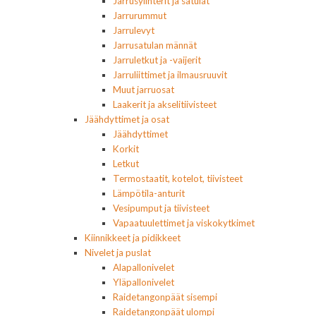
Jarrusylinterit ja satulat
Jarrurummut
Jarrulevyt
Jarrusatulan männät
Jarruletkut ja -vaijerit
Jarruliittimet ja ilmausruuvit
Muut jarruosat
Laakerit ja akselitiivisteet
Jäähdyttimet ja osat
Jäähdyttimet
Korkit
Letkut
Termostaatit, kotelot, tiivisteet
Lämpötila-anturit
Vesipumput ja tiivisteet
Vapaatuulettimet ja viskokytkimet
Kiinnikkeet ja pidikkeet
Nivelet ja puslat
Alapallonivelet
Yläpallonivelet
Raidetangonpäät sisempi
Raidetangonpäät ulompi