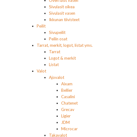
Oven lasit vasen
Sivulasit oikea
Sivulasit vasen
Ikkunan tiivisteet
Peilit
Sivupeilit
Peilin osat
Tarrat, merkit, logot, listat yms.
Tarrat
Logot & merkit
Listat
Valot
Ajovalot
Aixam
Bellier
Casalini
Chatenet
Grecav
Ligier
JDM
Microcar
Takavalot