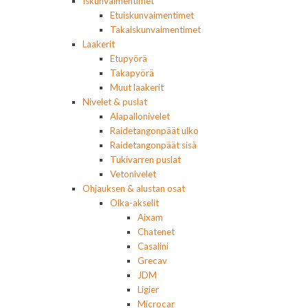
Iskunvaimentimet
Etuiskunvaimentimet
Takaiskunvaimentimet
Laakerit
Etupyörä
Takapyörä
Muut laakerit
Nivelet & puslat
Alapallonivelet
Raidetangonpäät ulko
Raidetangonpäät sisä
Tukivarren puslat
Vetonivelet
Ohjauksen & alustan osat
Olka-akselit
Aixam
Chatenet
Casalini
Grecav
JDM
Ligier
Microcar