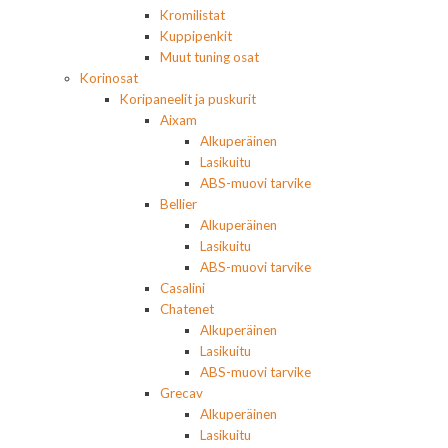
Kromilistat
Kuppipenkit
Muut tuning osat
Korinosat
Koripaneelit ja puskurit
Aixam
Alkuperäinen
Lasikuitu
ABS-muovi tarvike
Bellier
Alkuperäinen
Lasikuitu
ABS-muovi tarvike
Casalini
Chatenet
Alkuperäinen
Lasikuitu
ABS-muovi tarvike
Grecav
Alkuperäinen
Lasikuitu