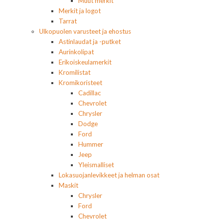
Muut merkit
Merkit ja logot
Tarrat
Ulkopuolen varusteet ja ehostus
Astinlaudat ja -putket
Aurinkolipat
Erikoiskeulamerkit
Kromilistat
Kromikoristeet
Cadillac
Chevrolet
Chrysler
Dodge
Ford
Hummer
Jeep
Yleismalliset
Lokasuojanlevikkeet ja helman osat
Maskit
Chrysler
Ford
Chevrolet