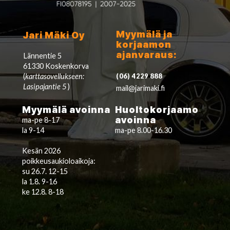
Myymälä ja
Jari Mäki Oy
korjaamon
ajanvaraus:
Lännentie 5
61330 Koskenkorva
(
karttasovellukseen:
(06) 4229 888
Lasipajantie 5
)
mail@jarimaki.fi
Myymälä avoinna
Huoltokorjaamo
avoinna
ma-pe 8-17
la 9-14
ma-pe 8.00-16.30
Kesän 2026
poikkeusaukioloaikoja:
su 26.7. 12-15
la 1.8. 9-16
ke 12.8. 8-18