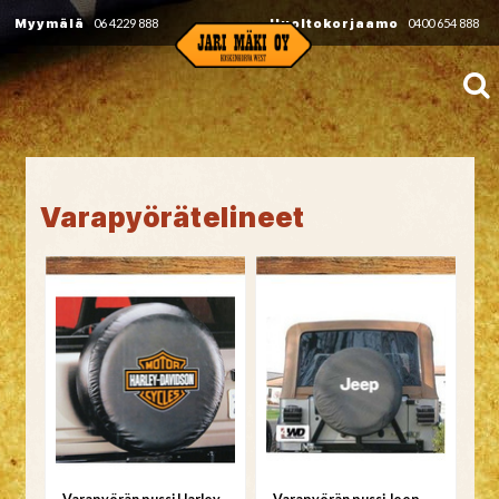
Myymälä
06 4229 888
Huoltokorjaamo
0400 654 888
Varapyörätelineet