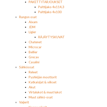
PAKETTITARJOUKSET
Pulttijako 4x114,3
Pulttijako 4x100
Rungon osat
Aixam
JDM
Ligier
RÄJÄYTYSKUVAT
Chatenet
Microcar
Bellier
Grecav
Casalini
Sähköosat
Releet
Pyyhkijän moottorit
Katkaisijat & viikset
Akut
Virtalukot & muut lukot
Muut sähkö-osat
Vaijerit