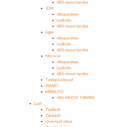
ABS-muovi tarvike
JDM
Alkuperäinen
Lasikuitu
ABS-muovi tarvike
Ligier
Alkuperäinen
Lasikuitu
ABS-muovi tarvike
Microcar
Alkuperäinen
Lasikuitu
ABS-muovi tarvike
Tuning korinosat
SMART
MINAUTO
ABS-MUOVI TARVIKE
Lasit
Tuulilasit
Takalasit
Oven lasit oikea