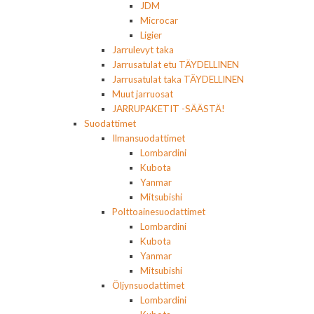
JDM
Microcar
Ligier
Jarrulevyt taka
Jarrusatulat etu TÄYDELLINEN
Jarrusatulat taka TÄYDELLINEN
Muut jarruosat
JARRUPAKETIT -SÄÄSTÄ!
Suodattimet
Ilmansuodattimet
Lombardini
Kubota
Yanmar
Mitsubishi
Polttoainesuodattimet
Lombardini
Kubota
Yanmar
Mitsubishi
Öljynsuodattimet
Lombardini