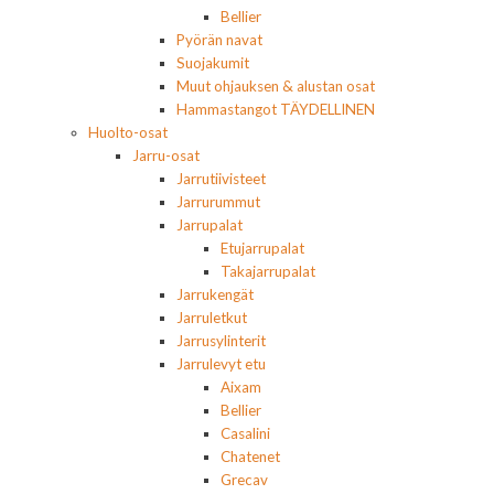
Bellier
Pyörän navat
Suojakumit
Muut ohjauksen & alustan osat
Hammastangot TÄYDELLINEN
Huolto-osat
Jarru-osat
Jarrutiivisteet
Jarrurummut
Jarrupalat
Etujarrupalat
Takajarrupalat
Jarrukengät
Jarruletkut
Jarrusylinterit
Jarrulevyt etu
Aixam
Bellier
Casalini
Chatenet
Grecav