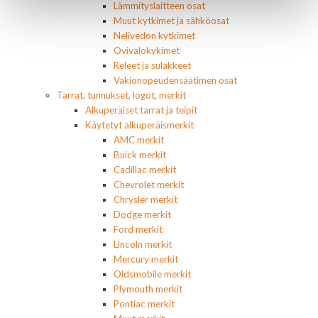
Lämmityslaitteen osat
Muut kytkimet ja sähköosat
Nelivedon kytkimet
Ovivalokykimet
Releet ja sulakkeet
Vakionopeudensäätimen osat
Tarrat, tunnukset, logot, merkit
Alkuperäiset tarrat ja teipit
Käytetyt alkuperäismerkit
AMC merkit
Buick merkit
Cadillac merkit
Chevrolet merkit
Chrysler merkit
Dodge merkit
Ford merkit
Lincoln merkit
Mercury merkit
Oldsmobile merkit
Plymouth merkit
Pontiac merkit