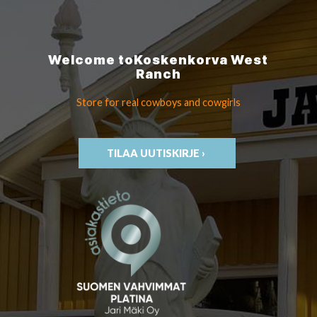
Welcome to
Koskenkorva
West
Ranch
Store for real cowboys
and cowgirls
TILAA UUTISKIRJE ›