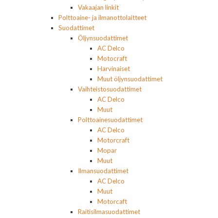
Vakaajan linkit
Polttoaine- ja ilmanottolaitteet
Suodattimet
Öljynsuodattimet
AC Delco
Motocraft
Harvinaiset
Muut öljynsuodattimet
Vaihteistosuodattimet
AC Delco
Muut
Polttoainesuodattimet
AC Delco
Motorcraft
Mopar
Muut
Ilmansuodattimet
AC Delco
Muut
Motorcaft
Raitisilmasuodattimet