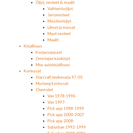
Öljyt, nesteet & maalit
Vaihteistoöljyt
Jarrunesteet
Moottoriöljyt
Liimat ja massat
Muut nesteet
Maalit
Kirjallisuus
Korjausoppaat
Omistajan käsikirjat
Muu autokirjallisuus
Korinosat
Starcraft levikesarja 97-03
Mustang korinosat
Chevrolet
Van 1978-1996
Van 1997-
Pick upp 1988-1999
Pick upp 2000-2007
Pick upp 2008-
Suburban 1992-1999