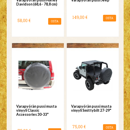
Varapyörän pussi Harley
Varapyörän pussi Jeep
Davidson (68,6 - 78,8 cm)
149,00 €
OSTA
58,00 €
OSTA
Varapyörän pussi musta
Varapyörän pussi musta
vinyyli Classic
vinyyli Smittybilt 27-29"
Accessories 30-33"
75,00 €
OSTA