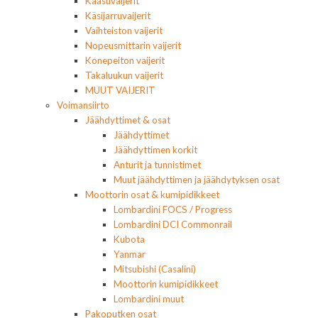
Kaasuvaijerit
Käsijarruvaijerit
Vaihteiston vaijerit
Nopeusmittarin vaijerit
Konepeiton vaijerit
Takaluukun vaijerit
MUUT VAIJERIT
Voimansiirto
Jäähdyttimet & osat
Jäähdyttimet
Jäähdyttimen korkit
Anturit ja tunnistimet
Muut jäähdyttimen ja jäähdytyksen osat
Moottorin osat & kumipidikkeet
Lombardini FOCS / Progress
Lombardini DCI Commonrail
Kubota
Yanmar
Mitsubishi (Casalini)
Moottorin kumipidikkeet
Lombardini muut
Pakoputken osat