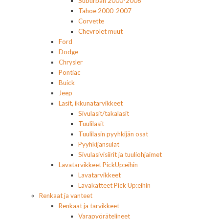
Suburban 2000-2006
Tahoe 2000-2007
Corvette
Chevrolet muut
Ford
Dodge
Chrysler
Pontiac
Buick
Jeep
Lasit, ikkunatarvikkeet
Sivulasit/takalasit
Tuulilasit
Tuulilasin pyyhkijän osat
Pyyhkijänsulat
Sivulasivisiirit ja tuuliohjaimet
Lavatarvikkeet PickUp:eihin
Lavatarvikkeet
Lavakatteet Pick Up:eihin
Renkaat ja vanteet
Renkaat ja tarvikkeet
Varapyörätelineet