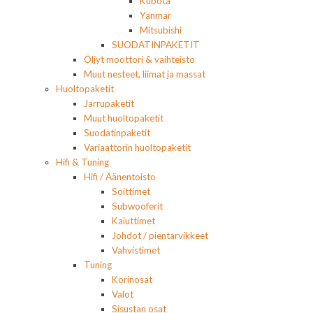
Kubota
Yanmar
Mitsubishi
SUODATINPAKETIT
Öljyt moottori & vaihteisto
Muut nesteet, liimat ja massat
Huoltopaketit
Jarrupaketit
Muut huoltopaketit
Suodatinpaketit
Variaattorin huoltopaketit
Hifi & Tuning
Hifi / Äänentoisto
Soittimet
Subwooferit
Kaiuttimet
Johdot / pientarvikkeet
Vahvistimet
Tuning
Korinosat
Valot
Sisustan osat