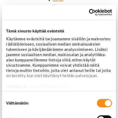
Lincoln
Hummer
Jeep
Takavalot
Cadillac
Chevrolet
Tämä sivusto käyttää evästeitä
Corvette
Käytämme evästeitä tarjoamamme sisällön ja mainosten
Chrysler
räätälöimiseen, sosiaalisen median ominaisuuksien
Dodge
tukemiseen ja kävijämäärämme analysoimiseen. Lisäksi
Ford P/U
jaamme sosiaalisen median, mainosalan ja analytiikka-
Ford muut
alan kumppaneillemme tietoja siitä, miten käytät
Hummer
sivustoamme. Kumppanimme voivat yhdistää näitä
Jeep
tietoja muihin tietoihin, joita olet antanut heille tai joita
Lincoln
on kerätty, kun olet käyttänyt heidän palvelujaan.
Muut
Parkit / Vilkut
Lisätietoja:
jarimaki.fi/tietosuoja
Sumu- ja peruutusvalot
Sivuvalot ja markerit
Suostumuksen
Polttimot
valinta
Välttämätön
Sähköosat
Akut
Lasinnostin- ja keskuslukon moottorit