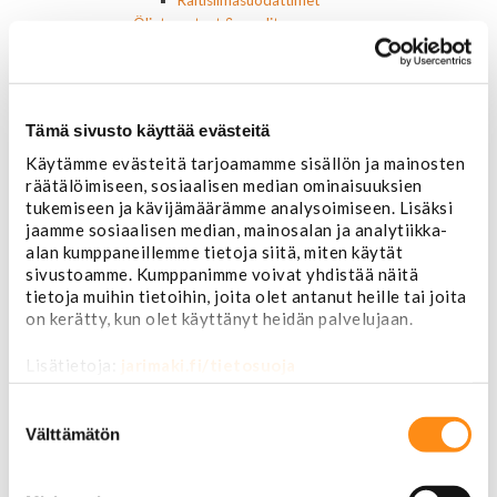
Raitisilmasuodattimet
Öljyt, nesteet & maalit
Vaihteistoöljyt
Jarrunesteet
Moottoriöljyt
Liimat ja massat
Tämä sivusto käyttää evästeitä
Muut nesteet
Käytämme evästeitä tarjoamamme sisällön ja mainosten
Maalit
räätälöimiseen, sosiaalisen median ominaisuuksien
Kirjallisuus
tukemiseen ja kävijämäärämme analysoimiseen. Lisäksi
Korjausoppaat
jaamme sosiaalisen median, mainosalan ja analytiikka-
Omistajan käsikirjat
alan kumppaneillemme tietoja siitä, miten käytät
Muu autokirjallisuus
sivustoamme. Kumppanimme voivat yhdistää näitä
Korinosat
tietoja muihin tietoihin, joita olet antanut heille tai joita
Starcraft levikesarja 97-03
on kerätty, kun olet käyttänyt heidän palvelujaan.
Mustang korinosat
Chevrolet
Lisätietoja:
jarimaki.fi/tietosuoja
Van 1978-1996
Van 1997-
Suostumuksen
Pick upp 1988-1999
valinta
Välttämätön
Pick upp 2000-2007
Pick upp 2008-
Suburban 1992-1999