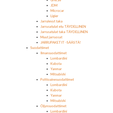
Grecav
JDM
Microcar
Ligier
Jarrulevyt taka
Jarrusatulat etu TÄYDELLINEN
Jarrusatulat taka TÄYDELLINEN
Muut jarruosat
JARRUPAKETIT -SÄÄSTÄ!
Suodattimet
Ilmansuodattimet
Lombardini
Kubota
Yanmar
Mitsubishi
Polttoainesuodattimet
Lombardini
Kubota
Yanmar
Mitsubishi
Öljynsuodattimet
Lombardini