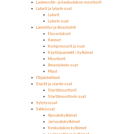
Lasinnostin- ja keskuslukon moottorit
Laturit ja laturin osat
Laturit
Laturin osat
Lämmitys ja ilmastointi
Etuvastukset
Kennot
Kompressorit ja osat
Käyttöpaneelit / kytkimet
Moottorit
Ilmastoinnin osat
Muut
Ohjainlaitteet
Startit ja startin osat
Starttimoottorit
Starttimoottorin osat
Sytytysosat
Sähköosat
Ajovalokytkimet
Jarruvalokytkimet
Keskuslukon kytkimet