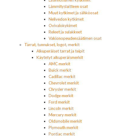
Lasinnostimen kytkimet
Lämmityslaitteen osat
Muut kytkimet ja sähköosat
Nelivedon kytkimet
Ovivalokykimet
Releet ja sulakkeet
Vakionopeudensäätimen osat
Tarrat, tunnukset, logot, merkit
Alkuperäiset tarrat ja teipit
Käytetyt alkuperäismerkit
AMC merkit
Buick merkit
Cadillac merkit
Chevrolet merkit
Chrysler merkit
Dodge merkit
Ford merkit
Lincoln merkit
Mercury merkit
Oldsmobile merkit
Plymouth merkit
Pontiac merkit