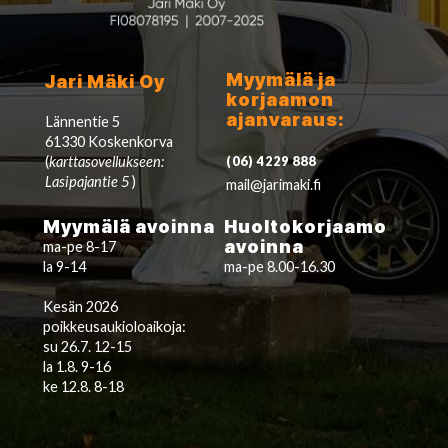
Myymälä ja
Jari Mäki Oy
korjaamon
ajanvaraus:
Lännentie 5
61330 Koskenkorva
(
karttasovellukseen:
(06) 4229 888
Lasipajantie 5
)
mail@jarimaki.fi
Myymälä avoinna
Huoltokorjaamo
avoinna
ma-pe 8-17
la 9-14
ma-pe 8.00-16.30
Kesän 2026
poikkeusaukioloaikoja:
su 26.7. 12-15
la 1.8. 9-16
ke 12.8. 8-18