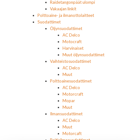
Raidetangonpäät ulompi
Vakaajan linkit
Polttoaine- ja ilmanottolaitteet
Suodattimet
Öljynsuodattimet
AC Delco
Motocraft
Harvinaiset
Muut öljynsuodattimet
Vaihteistosuodattimet
AC Delco
Muut
Polttoainesuodattimet
AC Delco
Motorcraft
Mopar
Muut
Ilmansuodattimet
AC Delco
Muut
Motorcaft