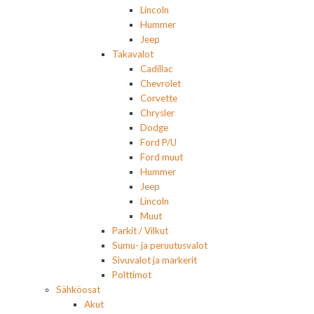
Lincoln
Hummer
Jeep
Takavalot
Cadillac
Chevrolet
Corvette
Chrysler
Dodge
Ford P/U
Ford muut
Hummer
Jeep
Lincoln
Muut
Parkit / Vilkut
Sumu- ja peruutusvalot
Sivuvalot ja markerit
Polttimot
Sähköosat
Akut