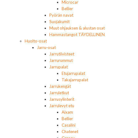
Microcar
Bellier
Pyörän navat
Suojakumit
Muut ohjauksen & alustan osat
Hammastangot TÄYDELLINEN
Huolto-osat
Jarru-osat
Jarrutiivisteet
Jarrurummut
Jarrupalat
Etujarrupalat
Takajarrupalat
Jarrukengät
Jarruletkut
Jarrusylinterit
Jarrulevyt etu
Aixam
Bellier
Casalini
Chatenet