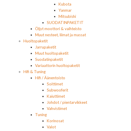
Kubota
Yanmar
Mitsubishi
SUODATINPAKETIT
Öljyt moottori & vaihteisto
Muut nesteet, liimat ja massat
Huoltopaketit
Jarrupaketit
Muut huoltopaketit
Suodatinpaketit
Variaattorin huoltopaketit
Hifi & Tuning
Hifi / Äänentoisto
Soittimet
Subwooferit
Kaiuttimet
Johdot / pientarvikkeet
Vahvistimet
Tuning
Korinosat
Valot