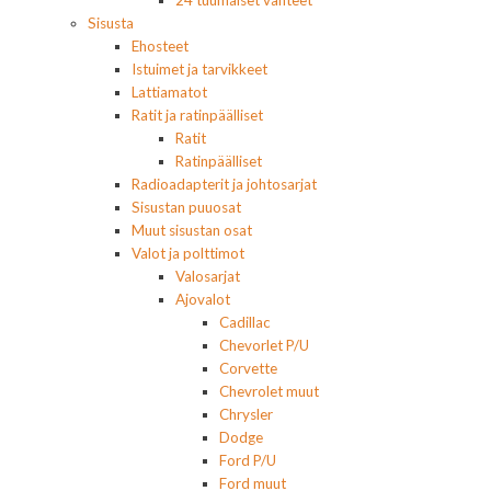
24 tuumaiset vanteet
Sisusta
Ehosteet
Istuimet ja tarvikkeet
Lattiamatot
Ratit ja ratinpäälliset
Ratit
Ratinpäälliset
Radioadapterit ja johtosarjat
Sisustan puuosat
Muut sisustan osat
Valot ja polttimot
Valosarjat
Ajovalot
Cadillac
Chevorlet P/U
Corvette
Chevrolet muut
Chrysler
Dodge
Ford P/U
Ford muut