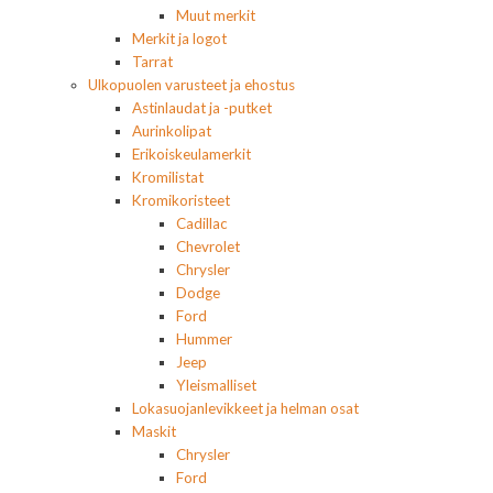
Muut merkit
Merkit ja logot
Tarrat
Ulkopuolen varusteet ja ehostus
Astinlaudat ja -putket
Aurinkolipat
Erikoiskeulamerkit
Kromilistat
Kromikoristeet
Cadillac
Chevrolet
Chrysler
Dodge
Ford
Hummer
Jeep
Yleismalliset
Lokasuojanlevikkeet ja helman osat
Maskit
Chrysler
Ford