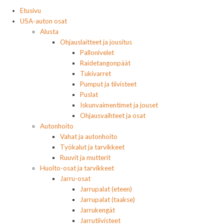
Etusivu
USA-auton osat
Alusta
Ohjauslaitteet ja jousitus
Pallonivelet
Raidetangonpäät
Tukivarret
Pumput ja tiivisteet
Puslat
Iskunvaimentimet ja jouset
Ohjausvaihteet ja osat
Autonhoito
Vahat ja autonhoito
Työkalut ja tarvikkeet
Ruuvit ja mutterit
Huolto-osat ja tarvikkeet
Jarru-osat
Jarrupalat (eteen)
Jarrupalat (taakse)
Jarrukengät
Jarrutiivisteet