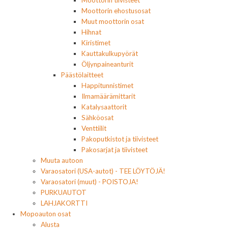
Moottorin tiivisteet
Moottorin ehostusosat
Muut moottorin osat
Hihnat
Kiristimet
Kauttakulkupyörät
Öljynpaineanturit
Päästölaitteet
Happitunnistimet
Ilmamäärämittarit
Katalysaattorit
Sähköosat
Venttiilit
Pakoputkistot ja tiivisteet
Pakosarjat ja tiivisteet
Muuta autoon
Varaosatori (USA-autot) - TEE LÖYTÖJÄ!
Varaosatori (muut) - POISTOJA!
PURKUAUTOT
LAHJAKORTTI
Mopoauton osat
Alusta