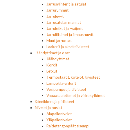
Jarrusylinterit ja satulat
Jarrurummut
Jarrulevyt
Jarrusatulan männät
Jarruletkut ja -vaijerit
Jarruliittimet ja ilmausruuvit
Muut jarruosat
Laakerit ja akselitiivisteet
Jäähdyttimet ja osat
Jäähdyttimet
Korkit
Letkut
Termostaatit, kotelot, tiivisteet
Lämpötila-anturit
Vesipumput ja tiivisteet
Vapaatuulettimet ja viskokytkimet
Kiinnikkeet ja pidikkeet
Nivelet ja puslat
Alapallonivelet
Yläpallonivelet
Raidetangonpäät sisempi