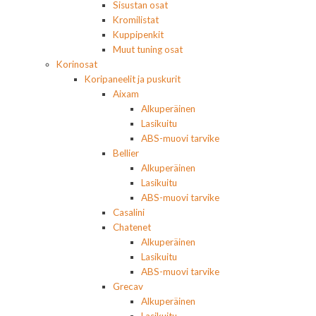
Sisustan osat
Kromilistat
Kuppipenkit
Muut tuning osat
Korinosat
Koripaneelit ja puskurit
Aixam
Alkuperäinen
Lasikuitu
ABS-muovi tarvike
Bellier
Alkuperäinen
Lasikuitu
ABS-muovi tarvike
Casalini
Chatenet
Alkuperäinen
Lasikuitu
ABS-muovi tarvike
Grecav
Alkuperäinen