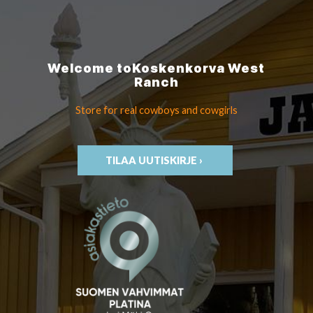
Welcome to
Koskenkorva
West
Ranch
Store for real cowboys
and cowgirls
TILAA UUTISKIRJE ›