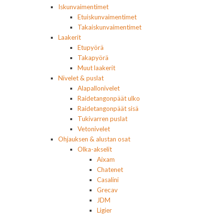
Iskunvaimentimet
Etuiskunvaimentimet
Takaiskunvaimentimet
Laakerit
Etupyörä
Takapyörä
Muut laakerit
Nivelet & puslat
Alapallonivelet
Raidetangonpäät ulko
Raidetangonpäät sisä
Tukivarren puslat
Vetonivelet
Ohjauksen & alustan osat
Olka-akselit
Aixam
Chatenet
Casalini
Grecav
JDM
Ligier