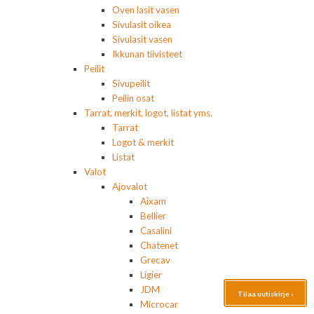
Oven lasit vasen
Sivulasit oikea
Sivulasit vasen
Ikkunan tiivisteet
Peilit
Sivupeilit
Peilin osat
Tarrat, merkit, logot, listat yms.
Tarrat
Logot & merkit
Listat
Valot
Ajovalot
Aixam
Bellier
Casalini
Chatenet
Grecav
Ligier
JDM
Tilaa uutiskirje ›
Microcar