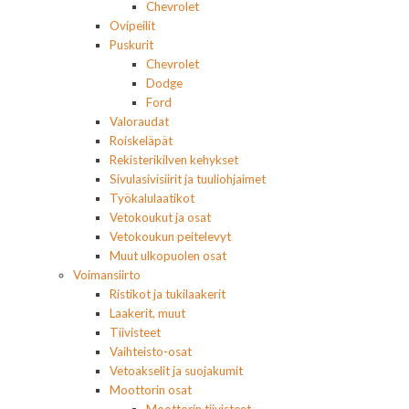
Chevrolet
Ovipeilit
Puskurit
Chevrolet
Dodge
Ford
Valoraudat
Roiskeläpät
Rekisterikilven kehykset
Sivulasivisiirit ja tuuliohjaimet
Työkalulaatikot
Vetokoukut ja osat
Vetokoukun peitelevyt
Muut ulkopuolen osat
Voimansiirto
Ristikot ja tukilaakerit
Laakerit, muut
Tiivisteet
Vaihteisto-osat
Vetoakselit ja suojakumit
Moottorin osat