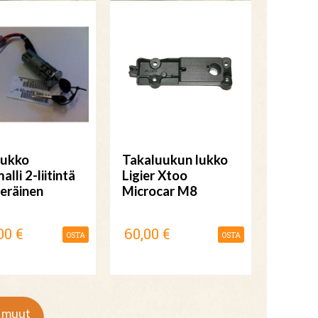
lukko
Takaluukun lukko
alli 2-liitintä
Ligier Xtoo
eräinen
Microcar M8
00 €
60,00 €
OSTA
OSTA
& muut