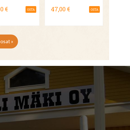
00 €
47,00 €
OSTA
OSTA
osat »