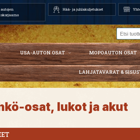
autojen
Hää- ja juhlakuljetukset
Yhte
tokorjaamo
USA-AUTON OSAT
MOPOAUTON OSAT
LAHJATAVARAT & SISUS
hkö-osat, lukot ja akut
EET