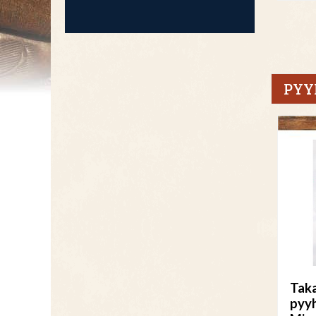
PYY
Taka
pyyh