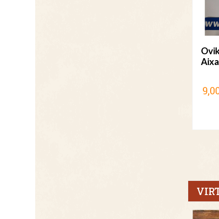
Ovik
Aix
9,0
VIR