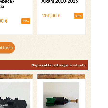
Abaca /
Aixam 2010-2016
zia
260,00 €
OSTA
00 €
OSTA
ttorit »
Näytä kaikki Katkaisijat & viikset »