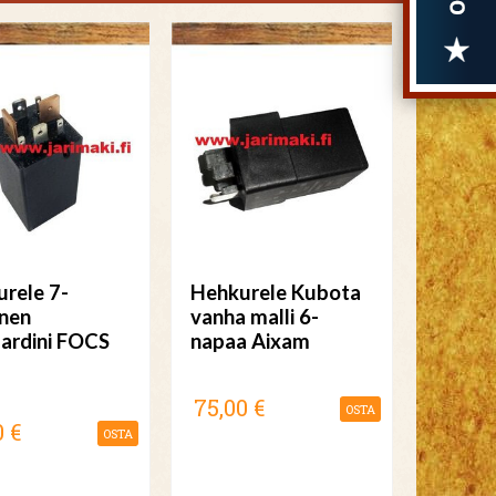
rele 7-
Hehkurele Kubota
nen
vanha malli 6-
ardini FOCS
napaa Aixam
75,00 €
OSTA
0 €
OSTA