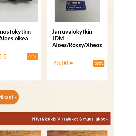
 nostokytkin
Jarruvalokytkin
loes oikea
JDM
Aloes/Roxsy/Xheos
0 €
OSTA
45,00 €
OSTA
iikset »
Näytä kaikki Virtalukot & muut lukot »