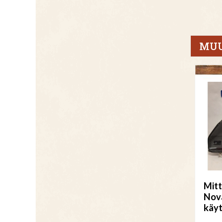
MUU
Mitt
Nova
käyt