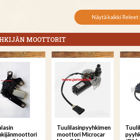
Näytä kaikki Releet 
HKIJÄN MOOTTORIT
lasin
Tuulilasinpyyhkimen
Tuuli
kijänmoottori
moottori Microcar
pyyhk