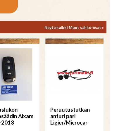
Näytä kaikki Muut sähkö-osat »
uslukon
Peruutustutkan
osäädin Aixam
anturi pari
-2013
Ligier/Microcar