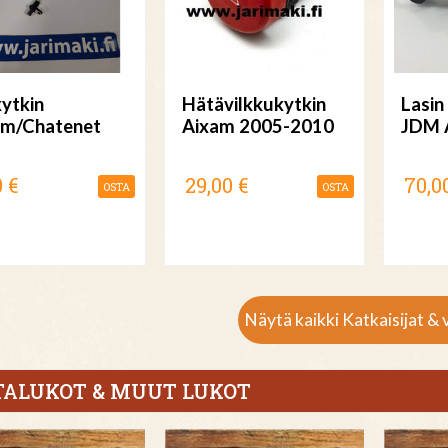
ytkin
Hätävilkkukytkin
Lasin
am/Chatenet
Aixam 2005-2010
JDM A
0 €
29,00 €
70,0
OSTA
OSTA
Näytä kaikki Katkaisijat & v
TALUKOT & MUUT LUKOT