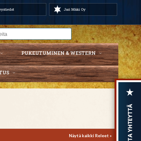
ystiedot
Jari Mäki Oy
PUKEUTUMINEN & WESTERN
TUS
Näytä kaikki Releet »