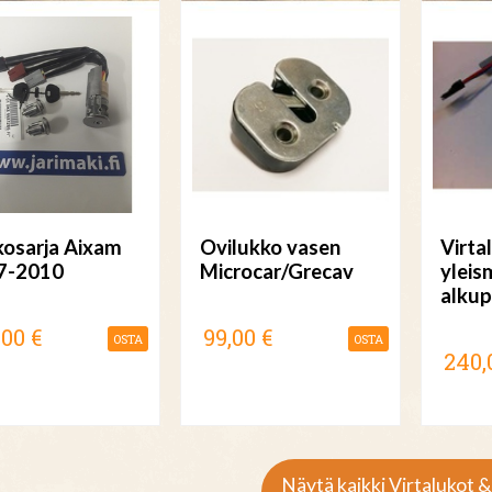
osarja Aixam
Ovilukko vasen
Virta
7-2010
Microcar/Grecav
yleism
alkup
,00 €
99,00 €
OSTA
OSTA
240,
Näytä kaikki Virtalukot 