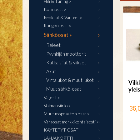
Hifi & Tuning »
Korinosat »
Renkaat & Vanteet »
Rungon osat »
Sähköosat »
Releet
Pyyhkijän moottorit
Katkaisijat & viikset
Akut
Virtalukot & muut lukot
Vilk
Muut sähkö-osat
ylei
Vaijerit »
Voimansiirto »
35,
Muut mopoauton osat »
Varaosat merkkikohtaisesti »
KÄYTETYT OSAT
LAHJAKORTTI