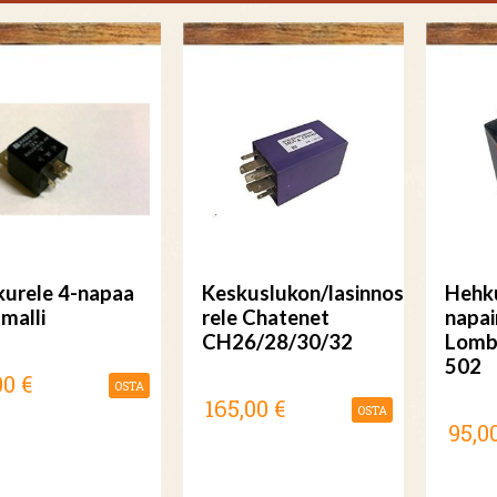
kurele 4-napaa
Keskuslukon/lasinnostimen
Hehku
smalli
rele Chatenet
napai
CH26/28/30/32
Lomb
502
00 €
OSTA
165,00 €
OSTA
95,0