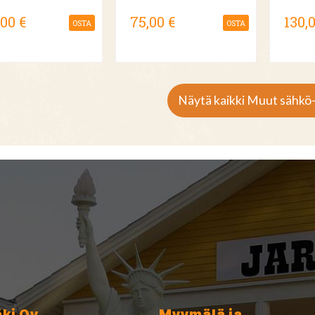
,00 €
75,00 €
130,
OSTA
OSTA
Näytä kaikki Muut sähkö-
äki Oy
Myymälä ja