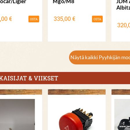
ocar/Ligier
Mgo/M8
JDM 
Albit
,00 €
335,00 €
OSTA
OSTA
320,
Näytä kaikki Pyyhkijän moo
KAISIJAT & VIIKSET