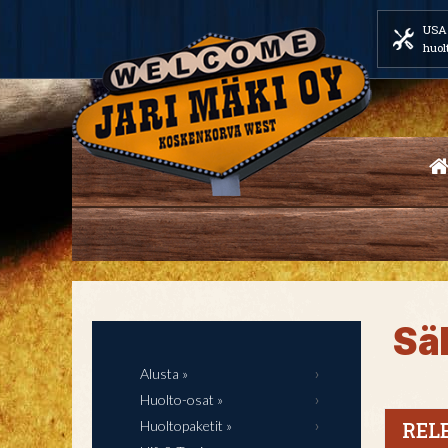
USA 
huol
Sä
Alusta »
Huolto-osat »
Huoltopaketit »
REL