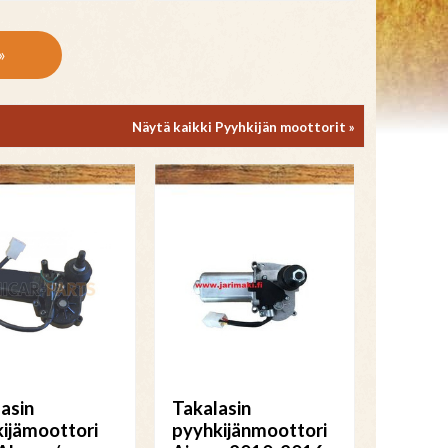
»
Näytä kaikki Pyyhkijän moottorit »
lasin
Takalasin
ijämoottori
pyyhkijänmoottori