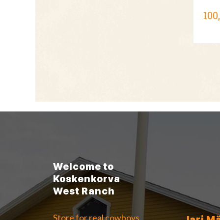
100
Welcome to
Koskenkorva
West Ranch
Store for real cowboys
Jari M