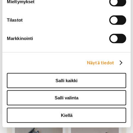
Mieltymykset
Tilastot
Markkinointi
Näytä tiedot
Koneruuvi ja mutteri 10-
Koneruuvi ja mutteri 4-
32X1/2" sinkitty teräs
40X1/2" sinkitty teräs
Salli kaikki
0,45 €
0,25 €
OSTA
OSTA
Salli valinta
Kiellä