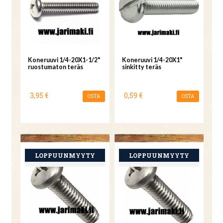
Koneruuvi 1/4-20X1-1/2"
Koneruuvi 1/4-20X1"
ruostumaton teräs
sinkitty teräs
3,95 €
0,59 €
OSTA
OSTA