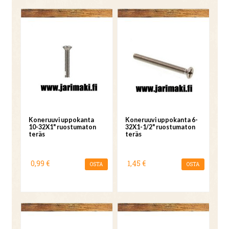
Koneruuvi uppokanta
Koneruuvi uppokanta 6-
10-32X1" ruostumaton
32X1-1/2" ruostumaton
teräs
teräs
0,99 €
1,45 €
OSTA
OSTA