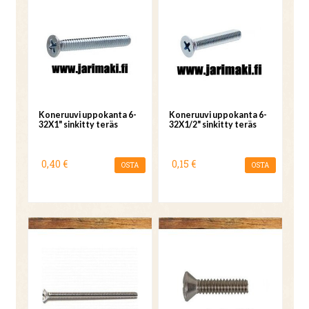
Koneruuvi uppokanta 6-
Koneruuvi uppokanta 6-
32X1" sinkitty teräs
32X1/2" sinkitty teräs
0,40 €
0,15 €
OSTA
OSTA