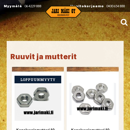
Myymälä
06 4229 888
Huoltokorjaamo
0400 654 888
Ruuvit ja mutterit