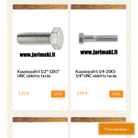
Kuusiopultti 1/2"-13X1"
Kuusiopultti 1/4-20X1-
UNC sinkitty teräs
1/4" UNC sinkitty teräs
1,10 €
1,90 €
OSTA
OSTA
Tilaa uutiskirje ›