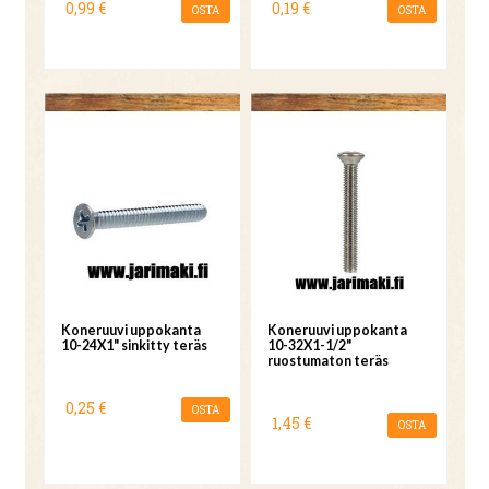
0,99 €
0,19 €
OSTA
OSTA
Koneruuvi uppokanta
Koneruuvi uppokanta
10-24X1" sinkitty teräs
10-32X1-1/2"
ruostumaton teräs
0,25 €
OSTA
1,45 €
OSTA