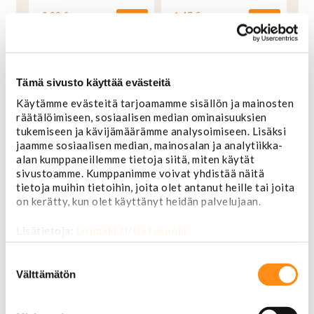
0,99 €
1,45 €
OSTA
OSTA
Tämä sivusto käyttää evästeitä
Käytämme evästeitä tarjoamamme sisällön ja mainosten
räätälöimiseen, sosiaalisen median ominaisuuksien
tukemiseen ja kävijämäärämme analysoimiseen. Lisäksi
jaamme sosiaalisen median, mainosalan ja analytiikka-
alan kumppaneillemme tietoja siitä, miten käytät
sivustoamme. Kumppanimme voivat yhdistää näitä
tietoja muihin tietoihin, joita olet antanut heille tai joita
on kerätty, kun olet käyttänyt heidän palvelujaan.
Koneruuvi 8-32X3"
Koneruuvi 8-32X3/4""
Lisätietoja:
jarimaki.fi/tietosuoja
ruostumaton teräs
sinkitty teräs
Suostumuksen
1,45 €
0,25 €
valinta
Välttämätön
OSTA
OSTA