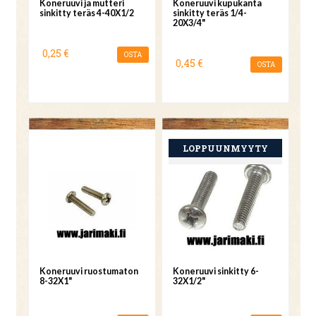
Koneruuvi ja mutteri
Koneruuvi kupukanta
sinkitty teräs 4-40X1/2
sinkitty teräs 1/4-
20X3/4"
0,25 €
OSTA
0,45 €
OSTA
Koneruuvi ruostumaton
Koneruuvi sinkitty 6-
8-32X1"
32X1/2"