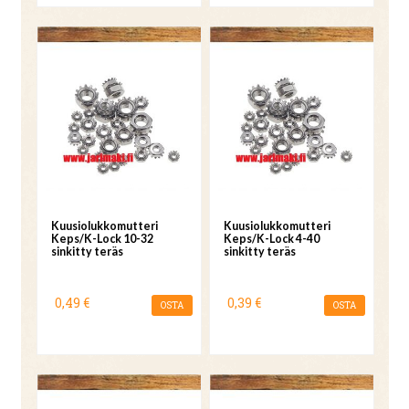
Kuusiolukkomutteri
Kuusiolukkomutteri
Keps/K-Lock 10-32
Keps/K-Lock 4-40
sinkitty teräs
sinkitty teräs
0,49 €
0,39 €
OSTA
OSTA