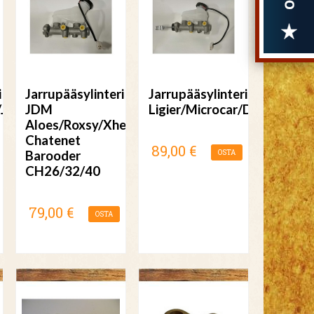
i
Jarrupääsylinteri
Jarrupääsylinteri
r/JDM
JDM
Ligier/Microcar/DUE
Aloes/Roxsy/Xheos
Chatenet
89,00 €
Barooder
OSTA
CH26/32/40
79,00 €
OSTA