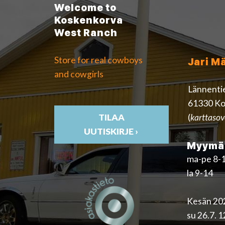
Welcome to
Koskenkorva
West Ranch
Store for real cowboys
Jari M
and cowgirls
Lännenti
61330 Ko
(
karttasov
TILAA
UUTISKIRJE ›
Myymäl
ma-pe 8-
la 9-14
Kesän 202
su 26.7. 