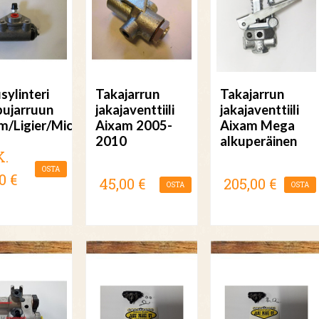
sylinteri
Takajarrun
Takajarrun
ujarruun
jakajaventtiili
jakajaventtiili
m/Ligier/Microcar/JDM
Aixam 2005-
Aixam Mega
2010
alkuperäinen
K.
OSTA
0 €
45,00 €
205,00 €
OSTA
OSTA