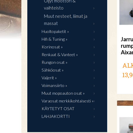
Öljyt moottori &
vaihteisto
Muut nesteet, liimat ja
massat
Huoltopaketit »
Jarru
Hifi & Tuning »
rump
Korinosat »
Aixa
Renkaat & Vanteet »
Rungon osat »
AL
Sähköosat »
13,9
Vaijerit »
Voimansiirto »
Muut mopoauton osat »
Varaosat merkkikohtaisesti »
KÄYTETYT OSAT
LAHJAKORTTI