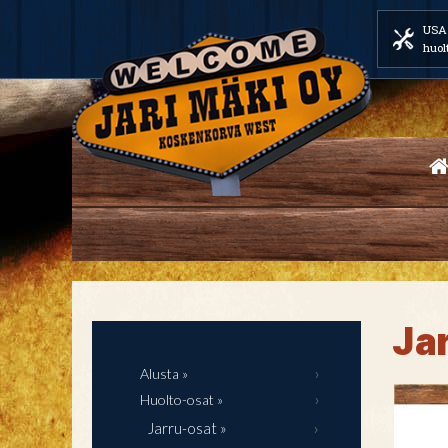
USA 
huol
Jar
Alusta »
Huolto-osat »
Jarru-osat »