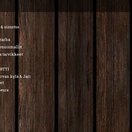
 & sisustus
utarha
ienoismallit
a tarvikkeet
RTTI
van kylä & Jari
et
seura