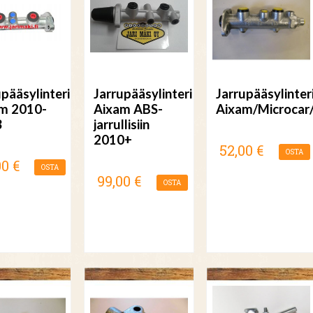
upääsylinteri
Jarrupääsylinteri
Jarrupääsylinter
m 2010-
Aixam ABS-
Aixam/Microca
3
jarrullisiin
2010+
52,00 €
OSTA
00 €
OSTA
99,00 €
OSTA