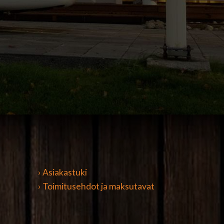
› Asiakastuki
› Toimitusehdot ja maksutavat