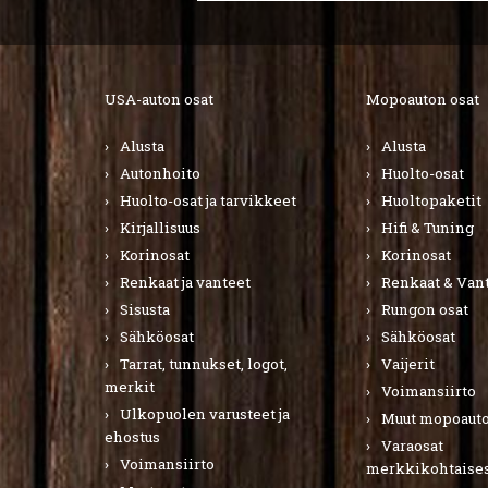
USA-auton osat
Mopoauton osat
Alusta
Alusta
Autonhoito
Huolto-osat
Huolto-osat ja tarvikkeet
Huoltopaketit
Kirjallisuus
Hifi & Tuning
Korinosat
Korinosat
Renkaat ja vanteet
Renkaat & Van
Sisusta
Rungon osat
Sähköosat
Sähköosat
Tarrat, tunnukset, logot,
Vaijerit
merkit
Voimansiirto
Ulkopuolen varusteet ja
Muut mopoauto
ehostus
Varaosat
Voimansiirto
merkkikohtaises