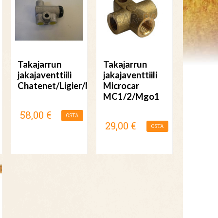
Takajarrun
Takajarrun
jakajaventtiili
jakajaventtiili
Chatenet/Ligier/Microcar/JDM
Microcar
MC1/2/Mgo1
58,00 €
OSTA
29,00 €
OSTA