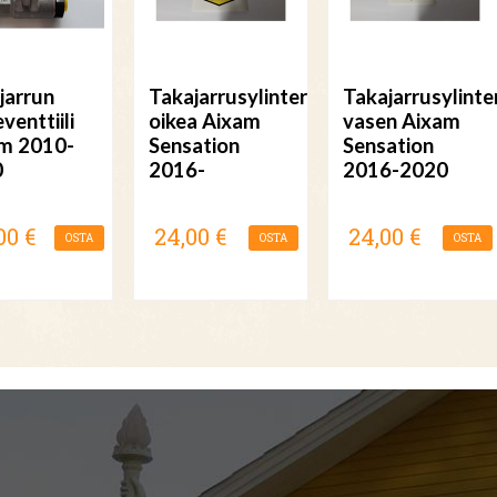
jarrun
Takajarrusylinteri
Takajarrusylinte
venttiili
oikea Aixam
vasen Aixam
m 2010-
Sensation
Sensation
0
2016-
2016-2020
00 €
24,00 €
24,00 €
OSTA
OSTA
OSTA