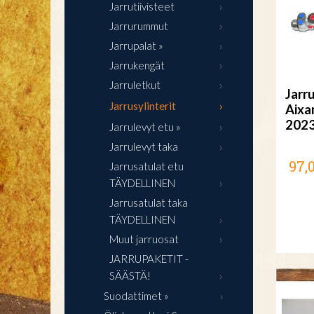
Jarrutiivisteet
Jarrurummut
Jarrupalat »
Jarrukengät
Jarruletkut
Jarr
Jarrusylinterit
Aixa
202
Jarrulevyt etu »
Jarrulevyt taka
97,
Jarrusatulat etu
TÄYDELLINEN
Jarrusatulat taka
TÄYDELLINEN
Muut jarruosat
JARRUPAKETIT -
SÄÄSTÄ!
Suodattimet »