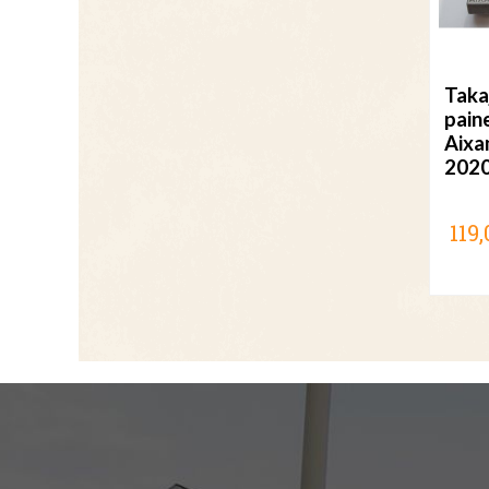
Taka
paine
Aixa
202
119,