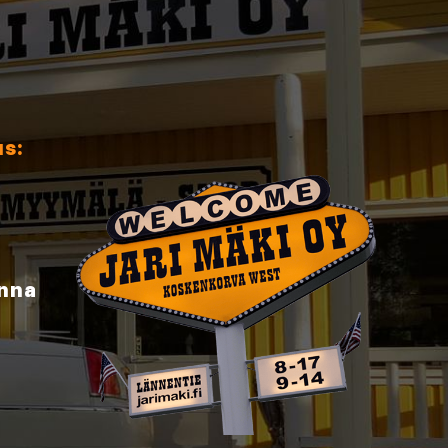
us:
inna