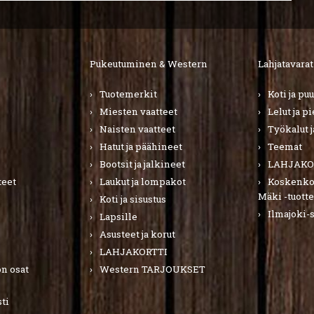
Pukeutuminen & Western
Lahjatavarat
Tuotemerkit
Koti ja pu
Miesten vaatteet
Lelut ja p
Naisten vaatteet
Työkalut j
Hatut ja päähineet
Teemat
Bootsit ja jalkineet
LAHJAKO
teet
Laukut ja lompakot
Koskenkor
Mäki -tuotte
Koti ja sisustus
Ilmajoki-
Lapsille
Asusteet ja korut
LAHJAKORTTI
n osat
Western TARJOUKSET
ti