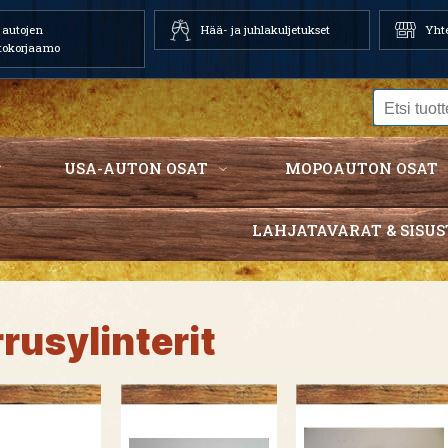
autojen
Hää- ja juhlakuljetukset
Yhte
tokorjaamo
USA-AUTON OSAT
MOPOAUTON OSAT
LAHJATAVARAT & SISUS
rusylinterit