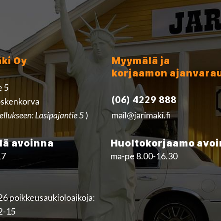
äki Oy
Myymälä ja
korjaamon ajanvara
e 5
(06) 4229 888
skenkorva
ellukseen: Lasipajantie 5
)
mail@jarimaki.fi
ä avoinna
Huoltokorjaamo avo
17
ma-pe 8.00-16.30
6 poikkeusaukioloaikoja:
12-15