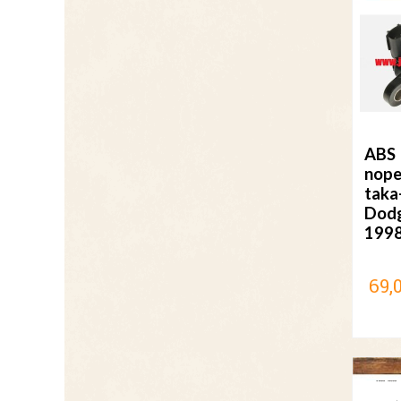
ABS
nope
taka
Dod
199
69,