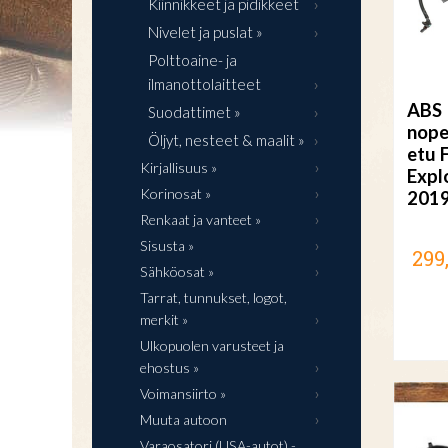
Kiinnikkeet ja pidikkeet
Nivelet ja puslat »
Polttoaine- ja
ilmanottolaitteet
ABS
Suodattimet »
nope
Öljyt, nesteet & maalit »
etu 
Kirjallisuus »
Expl
Korinosat »
201
Renkaat ja vanteet »
Sisusta »
299
Sähköosat »
Tarrat, tunnukset, logot,
merkit »
Ulkopuolen varusteet ja
ehostus »
Voimansiirto »
Muuta autoon
Varaosatori (USA-autot) -