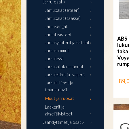
Jarru-osat »
Jarrupalat (eteen)
Jarrupalat (taakse)
Jarrukengät
Jarrutiivisteet
ABS
Jarrusylinterit ja satulat
luku
Jarrurummut
taka
Voya
Jarrulevyt
rump
Jarrusatulan männät
Jarruletkut ja -vaijerit
89,
Jarruliittimet ja
ilmausruuvit
Muut jarruosat
Laakerit ja
akselitiivisteet
Jäähdyttimet ja osat »