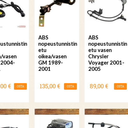
ABS
ABS
ustunnistin
nopeustunnistin
nopeustunnistin
etu
etu vasen
a/vasen
oikea/vasen
Chrysler
 2004-
GM 1989-
Voyager 2001-
1
2001
2005
,00 €
135,00 €
89,00 €
OSTA
OSTA
OSTA