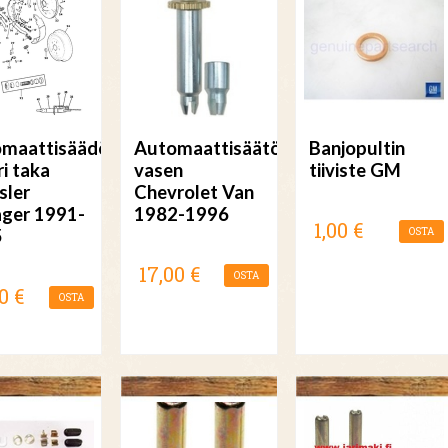
maattisäädön
Automaattisäätö
Banjopultin
ri taka
vasen
tiiviste GM
sler
Chevrolet Van
ger 1991-
1982-1996
1,00 €
5
OSTA
17,00 €
OSTA
0 €
OSTA