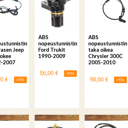
ABS
ABS
ustunnistin
nopeustunnistin
nopeustunnistin
vasen Jeep
Ford Trukit
taka oikea
okee
1990-2009
Chrysler 300C
2-2007
2005-2010
56,00 €
OSTA
00 €
98,00 €
OSTA
OSTA