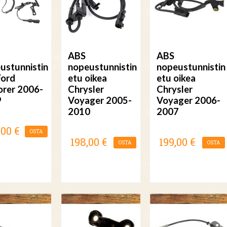
ABS
ABS
ustunnistin
nopeustunnistin
nopeustunnistin
Ford
etu oikea
etu oikea
orer 2006-
Chrysler
Chrysler
9
Voyager 2005-
Voyager 2006-
2010
2007
,00 €
OSTA
198,00 €
199,00 €
OSTA
OSTA