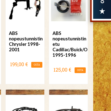
ABS
ABS
nopeustunnistin
nopeustunnistin
Chrysler 1998-
etu
2001
Cadillac/Buick/Oldsmobile
1995-1996
199,00 €
OSTA
125,00 €
OSTA