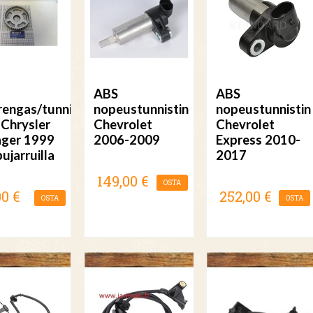
ABS
ABS
rengas/tunnistinkehä
nopeustunnistin
nopeustunnistin
 Chrysler
Chevrolet
Chevrolet
ger 1999
2006-2009
Express 2010-
ujarruilla
2017
149,00 €
OSTA
00 €
252,00 €
OSTA
OSTA