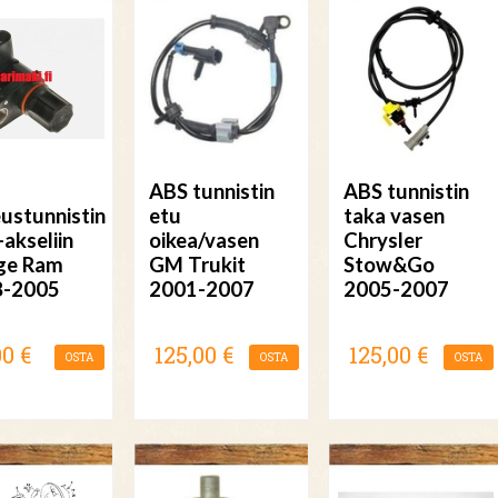
ABS tunnistin
ABS tunnistin
ustunnistin
etu
taka vasen
-akseliin
oikea/vasen
Chrysler
ge Ram
GM Trukit
Stow&Go
8-2005
2001-2007
2005-2007
00 €
125,00 €
125,00 €
OSTA
OSTA
OSTA