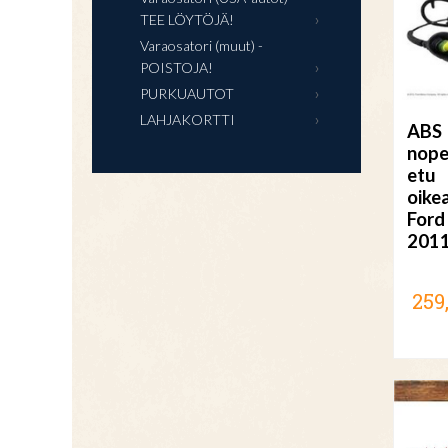
TEE LÖYTÖJÄ!
Varaosatori (muut) -
POISTOJA!
PURKUAUTOT
LAHJAKORTTI
ABS
nope
etu
oike
Ford
201
259