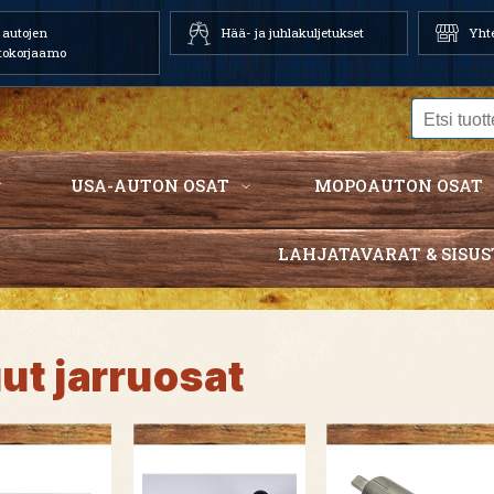
autojen
Hää- ja juhlakuljetukset
Yhte
tokorjaamo
USA-AUTON OSAT
MOPOAUTON OSAT
LAHJATAVARAT & SISUS
ut jarruosat