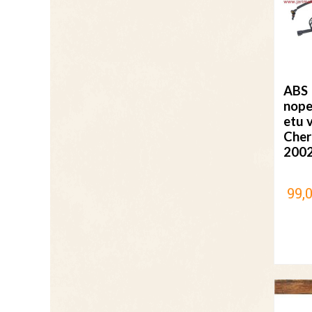
ABS
nope
etu 
Cher
200
99,