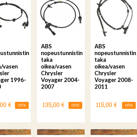
ABS
ABS
ustunnistin
nopeustunnistin
nopeustunnistin
taka
taka
a/vasen
oikea/vasen
oikea/vasen
sler
Chrysler
Chrysler
ger 1996-
Voyager 2004-
Voyager 2008-
0
2007
2011
,00 €
135,00 €
115,00 €
OSTA
OSTA
OSTA