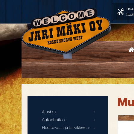
USA 
huol
Mu
Alusta »
Autonhoito »
Huolto-osat ja tarvikkeet »