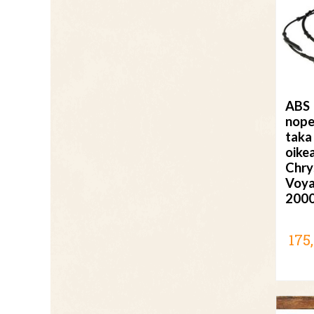
ABS
nope
taka
oike
Chry
Voya
200
175