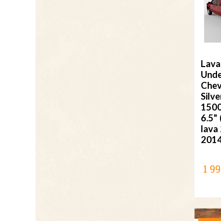
Lava
Unde
Chev
Silv
150
6.5"
lava
201
1 99