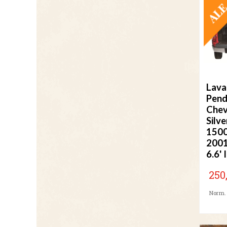
Lava
Pend
Chev
Silv
150
200
6.6' 
250
Norm. 