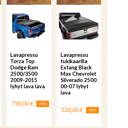
Lavapressu
Lavapressu
Torza Top
tukikaarilla
Dodge Ram
Extang Black
2500/3500
Max Chevrolet
2009-2015
Silverado 2500
lyhyt lava lava
00-07 lyhyt
lava
790,00 €
OSTA
520,00 €
OSTA