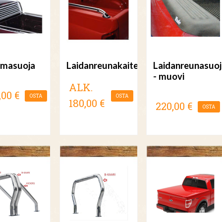
masuoja
Laidanreunakaiteet
Laidanreunasuo
- muovi
ALK.
,00 €
OSTA
OSTA
180,00 €
220,00 €
OSTA