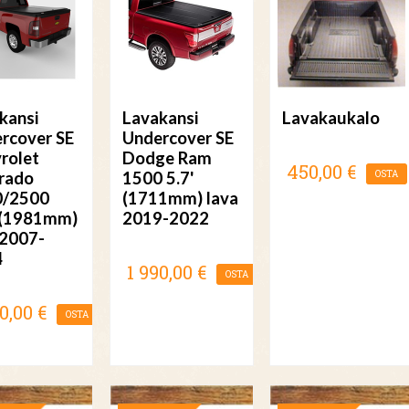
kansi
Lavakansi
Lavakaukalo
rcover SE
Undercover SE
rolet
Dodge Ram
450,00 €
erado
1500 5.7'
OSTA
0/2500
(1711mm) lava
 (1981mm)
2019-2022
 2007-
4
1 990,00 €
OSTA
0,00 €
OSTA