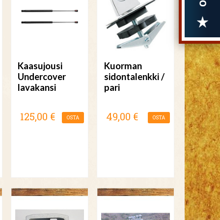
Kaasujousi
Kuorman
Undercover
sidontalenkki /
lavakansi
pari
125,00 €
49,00 €
OSTA
OSTA