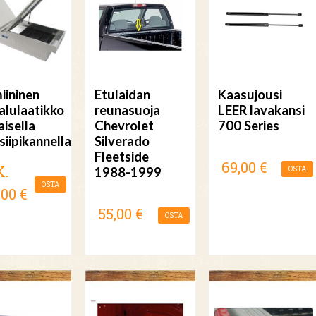
iininen
Etulaidan
Kaasujousi
alulaatikko
reunasuoja
LEER lavakansi
aisella
Chevrolet
700 Series
siipikannella
Silverado
Fleetside
69,00 €
K.
1988-1999
OSTA
OSTA
,00 €
55,00 €
OSTA