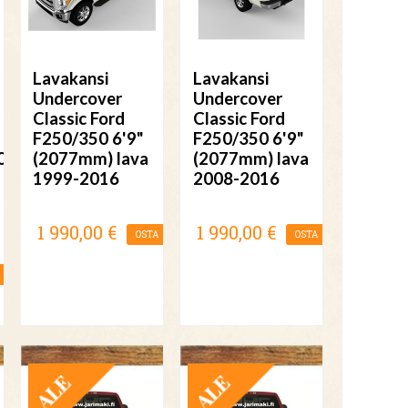
Lavakansi
Lavakansi
Undercover
Undercover
Classic Ford
Classic Ford
F250/350 6'9"
F250/350 6'9"
0
(2077mm) lava
(2077mm) lava
1999-2016
2008-2016
1 990,00 €
1 990,00 €
OSTA
OSTA
TARJOUS
TARJOUS