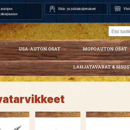
autojen
Hää- ja juhlakuljetukset
Yhte
tokorjaamo
USA-AUTON OSAT
MOPOAUTON OSAT
LAHJATAVARAT & SISUS
vatarvikkeet