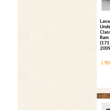
Lava
Unde
Clas
Ram 
(171
200
1 99