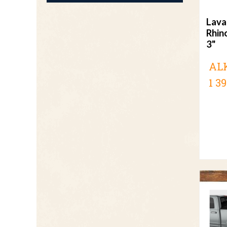
Lava
Rhino
3"
AL
1 39