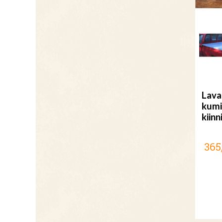
Lava
kumi
kiinn
365