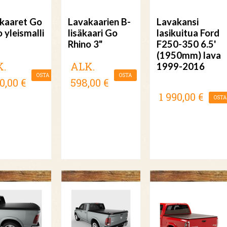
kaaret Go
Lavakaarien B-
Lavakansi
 yleismalli
lisäkaari Go
lasikuitua Ford
Rhino 3"
F250-350 6.5'
(1950mm) lava
K.
ALK.
1999-2016
OSTA
OSTA
0,00 €
598,00 €
1 990,00 €
OSTA