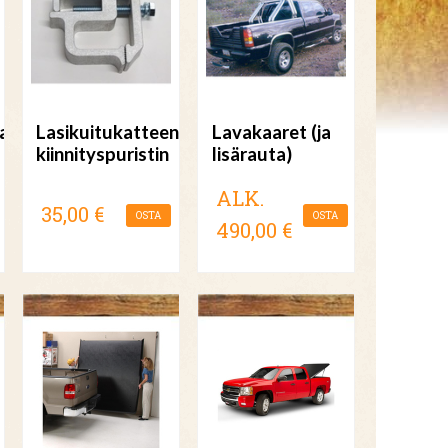
ja
Lasikuitukatteen
Lavakaaret (ja
kiinnityspuristin
lisärauta)
ALK.
35,00 €
OSTA
OSTA
490,00 €