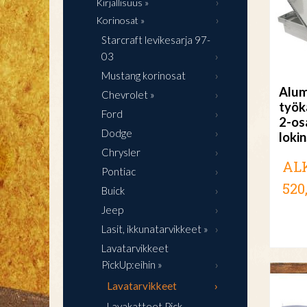
Kirjallisuus »
Korinosat »
Starcraft levikesarja 97-
03
Mustang korinosat
Alum
Chevrolet »
työk
Ford
2-os
Dodge
lokin
Chrysler
AL
Pontiac
520
Buick
Jeep
Lasit, ikkunatarvikkeet »
Lavatarvikkeet
PickUp:eihin »
Lavatarvikkeet
Lavakatteet Pick