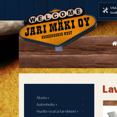
USA 
huol
La
Alusta »
Autonhoito »
Huolto-osat ja tarvikkeet »