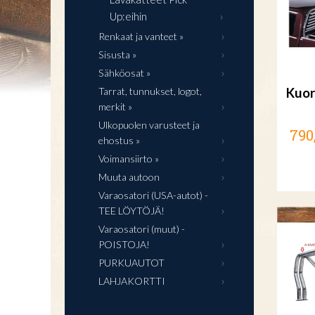
Up:eihin
Renkaat ja vanteet »
Sisusta »
Sähköosat »
Tarrat, tunnukset, logot,
Kuor
merkit »
Ulkopuolen varusteet ja
790
ehostus »
Voimansiirto »
Muuta autoon
Varaosatori (USA-autot) -
TEE LÖYTÖJÄ!
Varaosatori (muut) -
POISTOJA!
PURKUAUTOT
LAHJAKORTTI