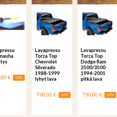
pressu
Lavapressu
Lavapressu
nauha
Torza Top
Torza Top
itys
Chevrolet
Dodge Ram
Silverado
2500/3500
1988-1999
1994-2001
,00 €
OSTA
lyhyt lava
pitkä lava
790,00 €
790,00 €
OSTA
OSTA