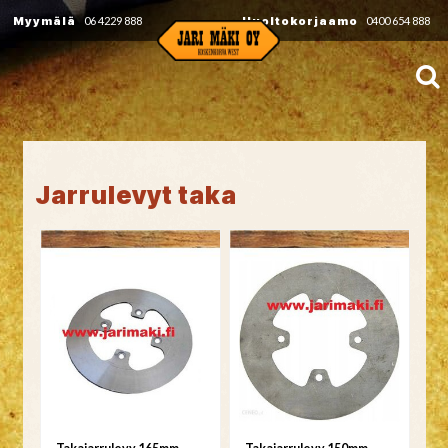
Myymälä
06 4229 888
Huoltokorjaamo
0400 654 888
Jarrulevyt taka