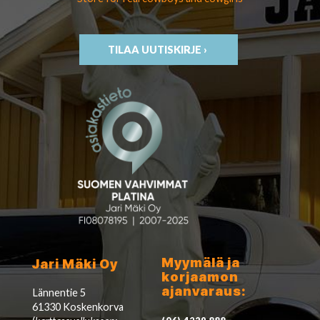
TILAA UUTISKIRJE ›
Myymälä ja
Jari Mäki Oy
korjaamon
ajanvaraus:
Lännentie 5
61330 Koskenkorva