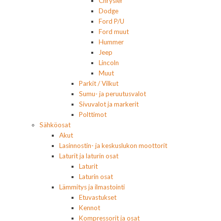
Chrysler
Dodge
Ford P/U
Ford muut
Hummer
Jeep
Lincoln
Muut
Parkit / Vilkut
Sumu- ja peruutusvalot
Sivuvalot ja markerit
Polttimot
Sähköosat
Akut
Lasinnostin- ja keskuslukon moottorit
Laturit ja laturin osat
Laturit
Laturin osat
Lämmitys ja ilmastointi
Etuvastukset
Kennot
Kompressorit ja osat