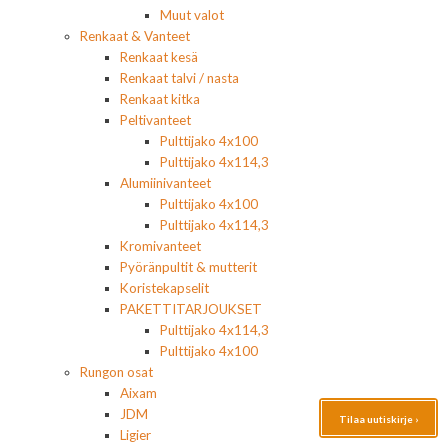
Muut valot
Renkaat & Vanteet
Renkaat kesä
Renkaat talvi / nasta
Renkaat kitka
Peltivanteet
Pulttijako 4x100
Pulttijako 4x114,3
Alumiinivanteet
Pulttijako 4x100
Pulttijako 4x114,3
Kromivanteet
Pyöränpultit & mutterit
Koristekapselit
PAKETTITARJOUKSET
Pulttijako 4x114,3
Pulttijako 4x100
Rungon osat
Aixam
JDM
Tilaa uutiskirje ›
Ligier