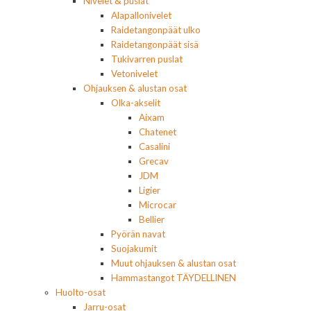
Nivelet & puslat
Alapallonivelet
Raidetangonpäät ulko
Raidetangonpäät sisä
Tukivarren puslat
Vetonivelet
Ohjauksen & alustan osat
Olka-akselit
Aixam
Chatenet
Casalini
Grecav
JDM
Ligier
Microcar
Bellier
Pyörän navat
Suojakumit
Muut ohjauksen & alustan osat
Hammastangot TÄYDELLINEN
Huolto-osat
Jarru-osat