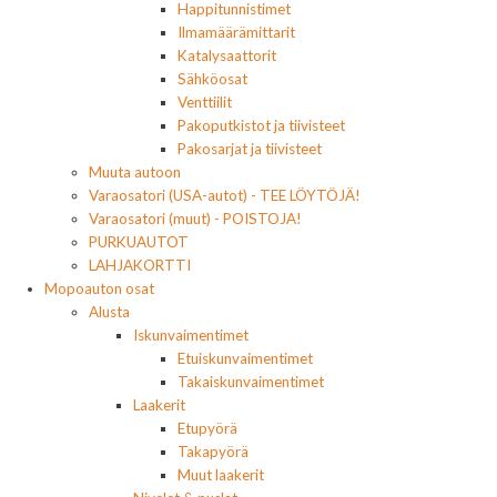
Happitunnistimet
Ilmamäärämittarit
Katalysaattorit
Sähköosat
Venttiilit
Pakoputkistot ja tiivisteet
Pakosarjat ja tiivisteet
Muuta autoon
Varaosatori (USA-autot) - TEE LÖYTÖJÄ!
Varaosatori (muut) - POISTOJA!
PURKUAUTOT
LAHJAKORTTI
Mopoauton osat
Alusta
Iskunvaimentimet
Etuiskunvaimentimet
Takaiskunvaimentimet
Laakerit
Etupyörä
Takapyörä
Muut laakerit