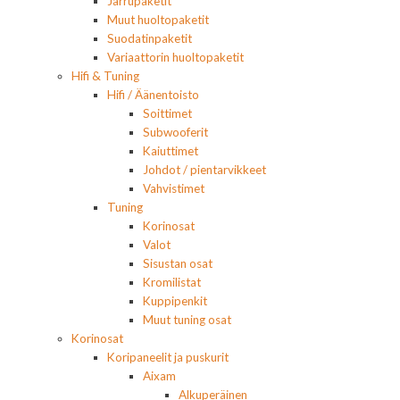
Jarrupaketit
Muut huoltopaketit
Suodatinpaketit
Variaattorin huoltopaketit
Hifi & Tuning
Hifi / Äänentoisto
Soittimet
Subwooferit
Kaiuttimet
Johdot / pientarvikkeet
Vahvistimet
Tuning
Korinosat
Valot
Sisustan osat
Kromilistat
Kuppipenkit
Muut tuning osat
Korinosat
Koripaneelit ja puskurit
Aixam
Alkuperäinen