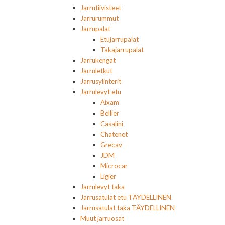
Jarrutiivisteet
Jarrurummut
Jarrupalat
Etujarrupalat
Takajarrupalat
Jarrukengät
Jarruletkut
Jarrusylinterit
Jarrulevyt etu
Aixam
Bellier
Casalini
Chatenet
Grecav
JDM
Microcar
Ligier
Jarrulevyt taka
Jarrusatulat etu TÄYDELLINEN
Jarrusatulat taka TÄYDELLINEN
Muut jarruosat