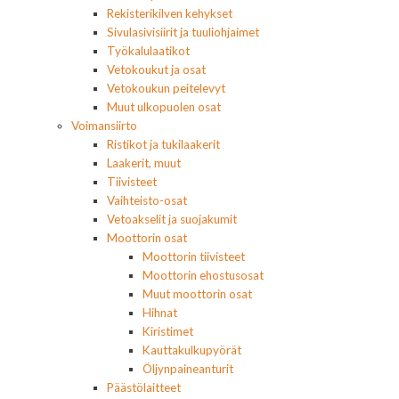
Rekisterikilven kehykset
Sivulasivisiirit ja tuuliohjaimet
Työkalulaatikot
Vetokoukut ja osat
Vetokoukun peitelevyt
Muut ulkopuolen osat
Voimansiirto
Ristikot ja tukilaakerit
Laakerit, muut
Tiivisteet
Vaihteisto-osat
Vetoakselit ja suojakumit
Moottorin osat
Moottorin tiivisteet
Moottorin ehostusosat
Muut moottorin osat
Hihnat
Kiristimet
Kauttakulkupyörät
Öljynpaineanturit
Päästölaitteet