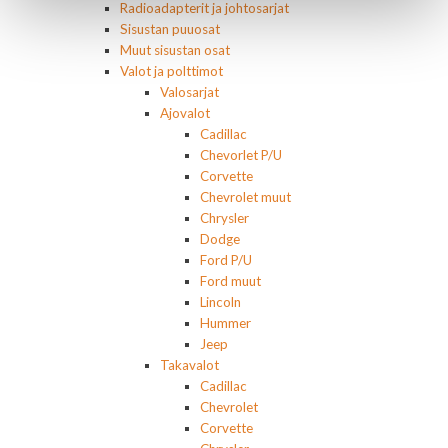
Radioadapterit ja johtosarjat
Sisustan puuosat
Muut sisustan osat
Valot ja polttimot
Valosarjat
Ajovalot
Cadillac
Chevorlet P/U
Corvette
Chevrolet muut
Chrysler
Dodge
Ford P/U
Ford muut
Lincoln
Hummer
Jeep
Takavalot
Cadillac
Chevrolet
Corvette