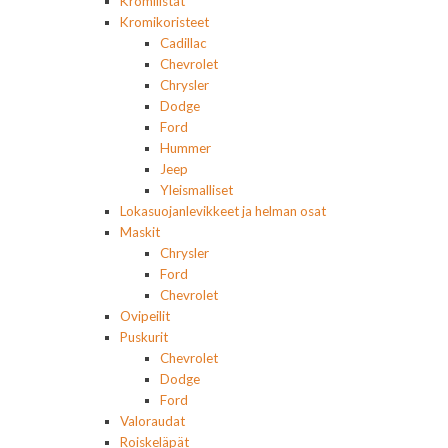
Kromilistat
Kromikoristeet
Cadillac
Chevrolet
Chrysler
Dodge
Ford
Hummer
Jeep
Yleismalliset
Lokasuojanlevikkeet ja helman osat
Maskit
Chrysler
Ford
Chevrolet
Ovipeilit
Puskurit
Chevrolet
Dodge
Ford
Valoraudat
Roiskeläpät