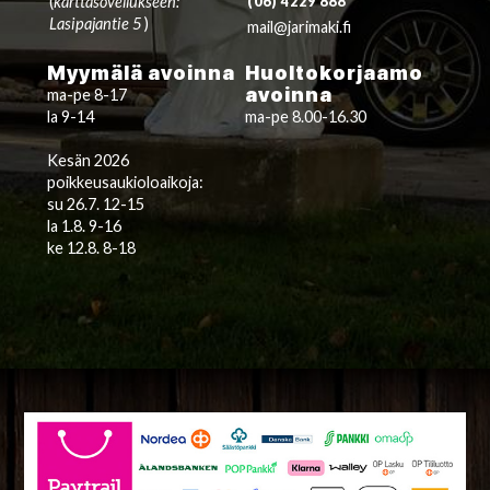
(
karttasovellukseen:
(06) 4229 888
Lasipajantie 5
)
mail@jarimaki.fi
Myymälä avoinna
Huoltokorjaamo
avoinna
ma-pe 8-17
la 9-14
ma-pe 8.00-16.30
Kesän 2026
poikkeusaukioloaikoja:
su 26.7. 12-15
la 1.8. 9-16
ke 12.8. 8-18