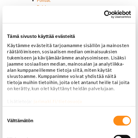
Pontiac
Buick
Jeep
Lasit, ikkunatarvikkeet
Sivulasit/takalasit
Tuulilasit
Tämä sivusto käyttää evästeitä
Tuulilasin pyyhkijän osat
Käytämme evästeitä tarjoamamme sisällön ja mainosten
Pyyhkijänsulat
räätälöimiseen, sosiaalisen median ominaisuuksien
Sivulasivisiirit ja tuuliohjaimet
tukemiseen ja kävijämäärämme analysoimiseen. Lisäksi
Lavatarvikkeet PickUp:eihin
jaamme sosiaalisen median, mainosalan ja analytiikka-
Lavatarvikkeet
alan kumppaneillemme tietoja siitä, miten käytät
Lavakatteet Pick Up:eihin
sivustoamme. Kumppanimme voivat yhdistää näitä
Renkaat ja vanteet
tietoja muihin tietoihin, joita olet antanut heille tai joita
Renkaat ja tarvikkeet
on kerätty, kun olet käyttänyt heidän palvelujaan.
Varapyörätelineet
Venttiilinhatut
Lisätietoja:
jarimaki.fi/tietosuoja
Renkaat 14"
Renkaat 15"
Suostumuksen
Renkaat 16"
valinta
Välttämätön
Renkaat 16,5"
Renkaat 17"
Renkaat 18"