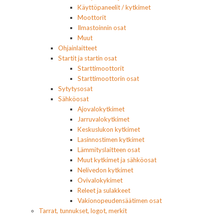
Käyttöpaneelit / kytkimet
Moottorit
Ilmastoinnin osat
Muut
Ohjainlaitteet
Startit ja startin osat
Starttimoottorit
Starttimoottorin osat
Sytytysosat
Sähköosat
Ajovalokytkimet
Jarruvalokytkimet
Keskuslukon kytkimet
Lasinnostimen kytkimet
Lämmityslaitteen osat
Muut kytkimet ja sähköosat
Nelivedon kytkimet
Ovivalokykimet
Releet ja sulakkeet
Vakionopeudensäätimen osat
Tarrat, tunnukset, logot, merkit