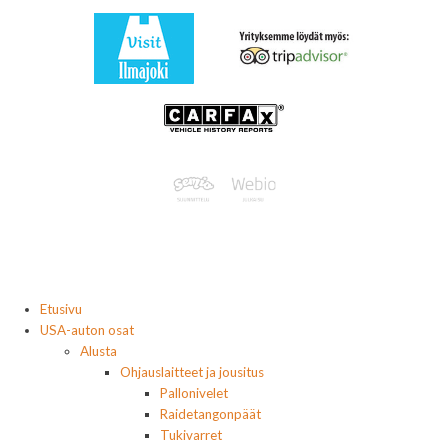
Etusivu
USA-auton osat
Alusta
Ohjauslaitteet ja jousitus
Pallonivelet
Raidetangonpäät
Tukivarret