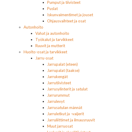
Pumput ja tiivisteet
Puslat
Iskunvaimentimet ja jouset
Ohjausvaihteet ja osat
Autonhoito
Vahat ja autonhoito
Työkalut ja tarvikkeet
Ruuvit ja mutterit
Huolto-osat ja tarvikkeet
Jarru-osat
Jarrupalat (eteen)
Jarrupalat (taakse)
Jarrukengät
Jarrutiivisteet
Jarrusylinterit ja satulat
Jarrurummut
Jarrulevyt
Jarrusatulan männät
Jarruletkut ja -vaijerit
Jarruliittimet ja ilmausruuvit
Muut jarruosat