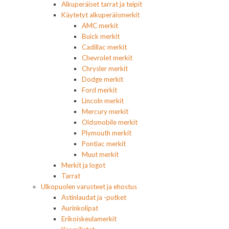
Alkuperäiset tarrat ja teipit
Käytetyt alkuperäismerkit
AMC merkit
Buick merkit
Cadillac merkit
Chevrolet merkit
Chrysler merkit
Dodge merkit
Ford merkit
Lincoln merkit
Mercury merkit
Oldsmobile merkit
Plymouth merkit
Pontiac merkit
Muut merkit
Merkit ja logot
Tarrat
Ulkopuolen varusteet ja ehostus
Astinlaudat ja -putket
Aurinkolipat
Erikoiskeulamerkit