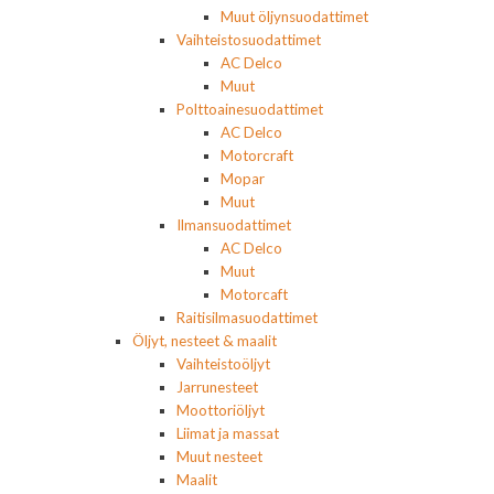
Muut öljynsuodattimet
Vaihteistosuodattimet
AC Delco
Muut
Polttoainesuodattimet
AC Delco
Motorcraft
Mopar
Muut
Ilmansuodattimet
AC Delco
Muut
Motorcaft
Raitisilmasuodattimet
Öljyt, nesteet & maalit
Vaihteistoöljyt
Jarrunesteet
Moottoriöljyt
Liimat ja massat
Muut nesteet
Maalit