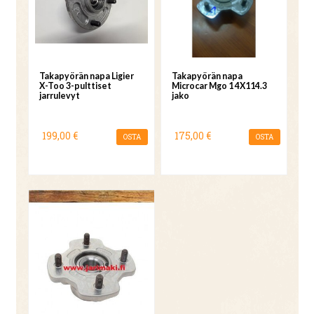
Takapyörän napa Ligier
Takapyörän napa
X-Too 3-pulttiset
Microcar Mgo 1 4X114.3
jarrulevyt
jako
199,00 €
175,00 €
OSTA
OSTA