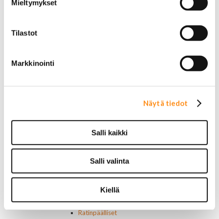
Mieltymykset
Renkaat 20"
Renkaat 22"
Renkaat 24"
Tilastot
Vanteet ja tarvikkeet
Pölykapselit, keskiöt, spinnerit
Vannetarvikkeet
Markkinointi
14 tuumaiset vanteet
15 tuumaiset vanteet
16 tuumaiset vanteet
17 tuumaiset vanteet
Näytä tiedot
18 tuumaiset vanteet
20 tuumaiset vanteet
22 tuumaiset vanteet
Salli kaikki
24 tuumaiset vanteet
Sisusta
Salli valinta
Ehosteet
Istuimet ja tarvikkeet
Lattiamatot
Kiellä
Ratit ja ratinpäälliset
Ratit
Ratinpäälliset