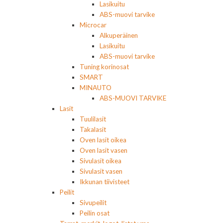
Lasikuitu
ABS-muovi tarvike
Microcar
Alkuperäinen
Lasikuitu
ABS-muovi tarvike
Tuning korinosat
SMART
MINAUTO
ABS-MUOVI TARVIKE
Lasit
Tuulilasit
Takalasit
Oven lasit oikea
Oven lasit vasen
Sivulasit oikea
Sivulasit vasen
Ikkunan tiivisteet
Peilit
Sivupeilit
Peilin osat