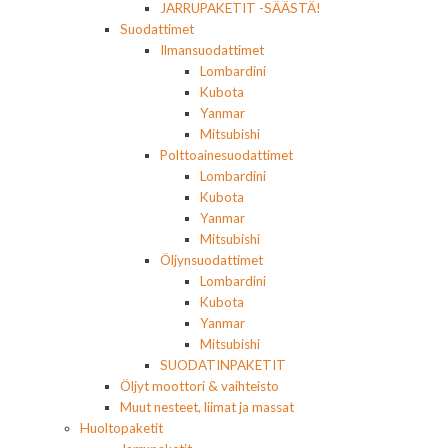
JARRUPAKETIT -SÄÄSTÄ!
Suodattimet
Ilmansuodattimet
Lombardini
Kubota
Yanmar
Mitsubishi
Polttoainesuodattimet
Lombardini
Kubota
Yanmar
Mitsubishi
Öljynsuodattimet
Lombardini
Kubota
Yanmar
Mitsubishi
SUODATINPAKETIT
Öljyt moottori & vaihteisto
Muut nesteet, liimat ja massat
Huoltopaketit