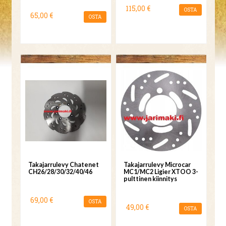
115,00 €
OSTA
65,00 €
OSTA
Takajarrulevy Chatenet
Takajarrulevy Microcar
CH26/28/30/32/40/46
MC1/MC2 Ligier XTOO 3-
pulttinen kiinnitys
69,00 €
OSTA
49,00 €
OSTA