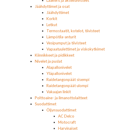
Laakerit ja akselitiivisteet
Jäähdyttimet ja osat
Jäähdyttimet
Korkit
Letkut
Termostaatit, kotelot, tiivisteet
Lämpötila-anturit
Vesipumput ja tiivisteet
Vapaatuulettimet ja viskokytkimet
Kiinnikkeet ja pidikkeet
Nivelet ja puslat
Alapallonivelet
Yläpallonivelet
Raidetangonpäät sisempi
Raidetangonpäät ulompi
Vakaajan linkit
Polttoaine- ja ilmanottolaitteet
Suodattimet
Öljynsuodattimet
AC Delco
Motocraft
Harvinaiset