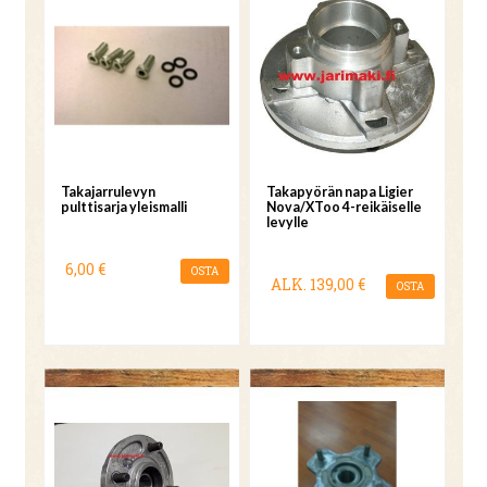
Takajarrulevyn
Takapyörän napa Ligier
pulttisarja yleismalli
Nova/XToo 4-reikäiselle
levylle
6,00 €
OSTA
ALK.
139,00 €
OSTA