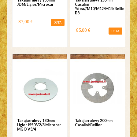
Takajarrulevy 165mm
Takajarrulevy 150mm
JDM/Ligier/Microcar
Casalini
Ydea//M10/M12/M14/Bellier
B8
37,00 €
OSTA
85,00 €
OSTA
Takajarrulevy 180mm
Takajarrulevy 200mm
Ligier JS50 V2/3 Microcar
Casalini/Bellier
MGO V3/4