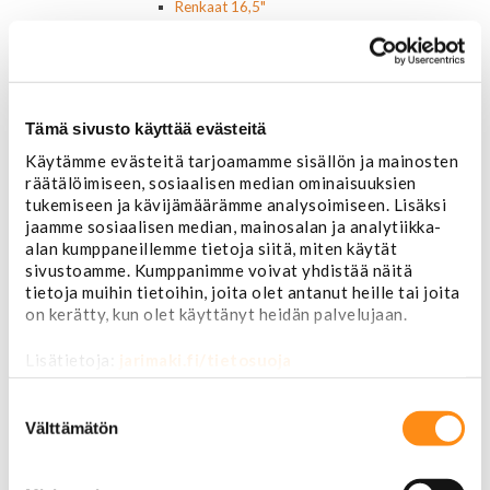
Renkaat 16,5"
Renkaat 17"
Renkaat 18"
Renkaat 20"
Renkaat 22"
Renkaat 24"
Tämä sivusto käyttää evästeitä
Vanteet ja tarvikkeet
Käytämme evästeitä tarjoamamme sisällön ja mainosten
Pölykapselit, keskiöt, spinnerit
räätälöimiseen, sosiaalisen median ominaisuuksien
Vannetarvikkeet
tukemiseen ja kävijämäärämme analysoimiseen. Lisäksi
14 tuumaiset vanteet
jaamme sosiaalisen median, mainosalan ja analytiikka-
15 tuumaiset vanteet
alan kumppaneillemme tietoja siitä, miten käytät
16 tuumaiset vanteet
sivustoamme. Kumppanimme voivat yhdistää näitä
17 tuumaiset vanteet
tietoja muihin tietoihin, joita olet antanut heille tai joita
18 tuumaiset vanteet
on kerätty, kun olet käyttänyt heidän palvelujaan.
20 tuumaiset vanteet
22 tuumaiset vanteet
Lisätietoja:
jarimaki.fi/tietosuoja
24 tuumaiset vanteet
Sisusta
Suostumuksen
Ehosteet
valinta
Välttämätön
Istuimet ja tarvikkeet
Lattiamatot
Ratit ja ratinpäälliset