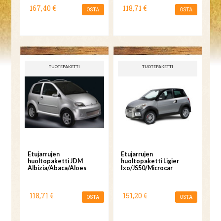
167,40 €
118,71 €
OSTA
OSTA
TUOTEPAKETTI
TUOTEPAKETTI
Etujarrujen
Etujarrujen
huoltopaketti JDM
huoltopaketti Ligier
Albizia/Abaca/Aloes
Ixo/JS50/Microcar
118,71 €
151,20 €
OSTA
OSTA