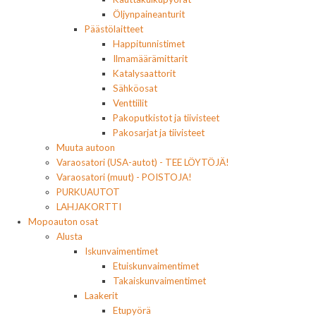
Öljynpaineanturit
Päästölaitteet
Happitunnistimet
Ilmamäärämittarit
Katalysaattorit
Sähköosat
Venttiilit
Pakoputkistot ja tiivisteet
Pakosarjat ja tiivisteet
Muuta autoon
Varaosatori (USA-autot) - TEE LÖYTÖJÄ!
Varaosatori (muut) - POISTOJA!
PURKUAUTOT
LAHJAKORTTI
Mopoauton osat
Alusta
Iskunvaimentimet
Etuiskunvaimentimet
Takaiskunvaimentimet
Laakerit
Etupyörä