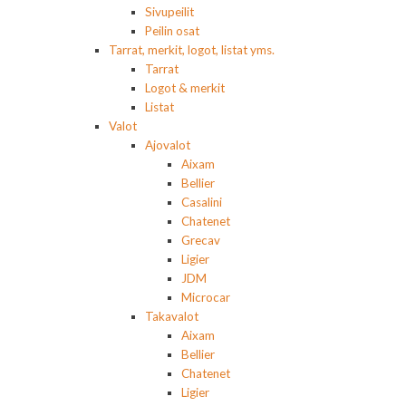
Sivupeilit
Peilin osat
Tarrat, merkit, logot, listat yms.
Tarrat
Logot & merkit
Listat
Valot
Ajovalot
Aixam
Bellier
Casalini
Chatenet
Grecav
Ligier
JDM
Microcar
Takavalot
Aixam
Bellier
Chatenet
Ligier