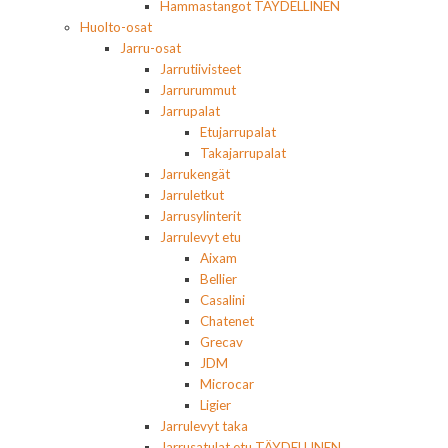
Hammastangot TÄYDELLINEN
Huolto-osat
Jarru-osat
Jarrutiivisteet
Jarrurummut
Jarrupalat
Etujarrupalat
Takajarrupalat
Jarrukengät
Jarruletkut
Jarrusylinterit
Jarrulevyt etu
Aixam
Bellier
Casalini
Chatenet
Grecav
JDM
Microcar
Ligier
Jarrulevyt taka
Jarrusatulat etu TÄYDELLINEN