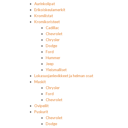
Aurinkolipat
Erikoiskeulamerkit
Kromilistat
Kromikoristeet
Cadillac
Chevrolet
Chrysler
Dodge
Ford
Hummer
Jeep
Yleismalliset
Lokasuojanlevikkeet ja helman osat
Maskit
Chrysler
Ford
Chevrolet
Ovipeilit
Puskurit
Chevrolet
Dodge