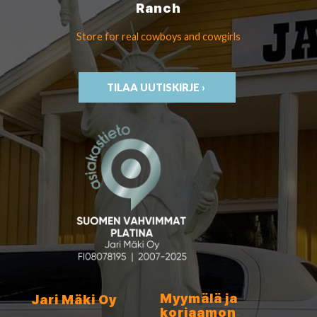
Ranch
Store for real cowboys
and cowgirls
TILAA UUTISKIRJE ›
Myymälä ja
Jari Mäki Oy
korjaamon