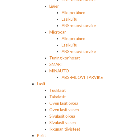
Ligier
Alkuperäinen
Lasikuitu
ABS-muovi tarvike
Microcar
Alkuperäinen
Lasikuitu
ABS-muovi tarvike
Tuning korinosat
SMART
MINAUTO
ABS-MUOVI TARVIKE
Lasit
Tuulilasit
Takalasit
Oven lasit oikea
Oven lasit vasen
Sivulasit oikea
Sivulasit vasen
Ikkunan tiivisteet
Peilit