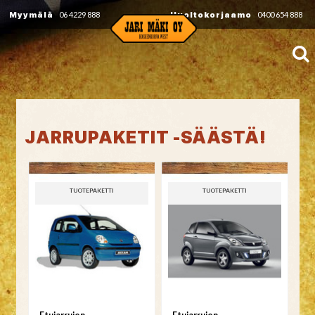
Myymälä
06 4229 888
Huoltokorjaamo
0400 654 888
JARRUPAKETIT -SÄÄSTÄ!
TUOTEPAKETTI
TUOTEPAKETTI