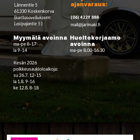
ajanvaraus:
Lännentie 5
61330 Koskenkorva
(
karttasovellukseen:
(06) 4229 888
Lasipajantie 5
)
mail@jarimaki.fi
Myymälä avoinna
Huoltokorjaamo
avoinna
ma-pe 8-17
la 9-14
ma-pe 8.00-16.30
Kesän 2026
poikkeusaukioloaikoja:
su 26.7. 12-15
la 1.8. 9-16
ke 12.8. 8-18