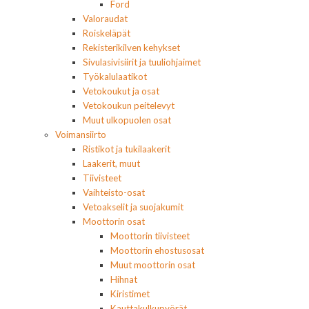
Ford
Valoraudat
Roiskeläpät
Rekisterikilven kehykset
Sivulasivisiirit ja tuuliohjaimet
Työkalulaatikot
Vetokoukut ja osat
Vetokoukun peitelevyt
Muut ulkopuolen osat
Voimansiirto
Ristikot ja tukilaakerit
Laakerit, muut
Tiivisteet
Vaihteisto-osat
Vetoakselit ja suojakumit
Moottorin osat
Moottorin tiivisteet
Moottorin ehostusosat
Muut moottorin osat
Hihnat
Kiristimet
Kauttakulkupyörät