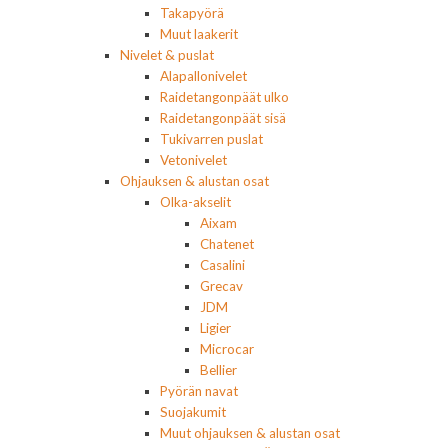
Takapyörä
Muut laakerit
Nivelet & puslat
Alapallonivelet
Raidetangonpäät ulko
Raidetangonpäät sisä
Tukivarren puslat
Vetonivelet
Ohjauksen & alustan osat
Olka-akselit
Aixam
Chatenet
Casalini
Grecav
JDM
Ligier
Microcar
Bellier
Pyörän navat
Suojakumit
Muut ohjauksen & alustan osat