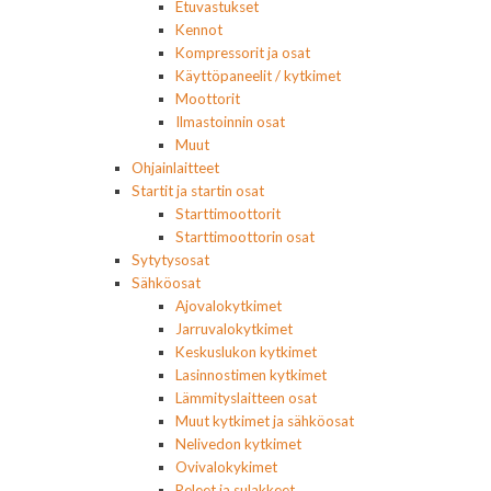
Etuvastukset
Kennot
Kompressorit ja osat
Käyttöpaneelit / kytkimet
Moottorit
Ilmastoinnin osat
Muut
Ohjainlaitteet
Startit ja startin osat
Starttimoottorit
Starttimoottorin osat
Sytytysosat
Sähköosat
Ajovalokytkimet
Jarruvalokytkimet
Keskuslukon kytkimet
Lasinnostimen kytkimet
Lämmityslaitteen osat
Muut kytkimet ja sähköosat
Nelivedon kytkimet
Ovivalokykimet
Releet ja sulakkeet