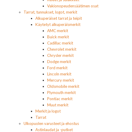
Vakionopeudensäätimen osat
Tarrat, tunnukset, logot, merkit
Alkuperäiset tarrat ja teipit
Käytetyt alkuperäismerkit
AMC merkit
Buick merkit
Cadillac merkit
Chevrolet merkit
Chrysler merkit
Dodge merkit
Ford merkit
Lincoln merkit
Mercury merkit
Oldsmobile merkit
Plymouth merkit
Pontiac merkit
Muut merkit
Merkit ja logot
Tarrat
Ulkopuolen varusteet ja ehostus
Astinlaudat ja -putket