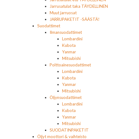
Jarrusatulat taka TÄYDELLINEN
Muut jarruosat
JARRUPAKETIT -SÄÄSTÄ!
Suodattimet
Ilmansuodattimet
Lombardini
Kubota
Yanmar
Mitsubishi
Polttoainesuodattimet
Lombardini
Kubota
Yanmar
Mitsubishi
Öljynsuodattimet
Lombardini
Kubota
Yanmar
Mitsubishi
SUODATINPAKETIT
Öljyt moottori & vaihteisto