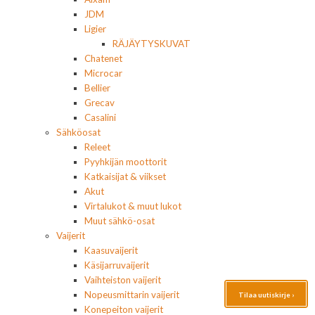
JDM
Ligier
RÄJÄYTYSKUVAT
Chatenet
Microcar
Bellier
Grecav
Casalini
Sähköosat
Releet
Pyyhkijän moottorit
Katkaisijat & viikset
Akut
Virtalukot & muut lukot
Muut sähkö-osat
Vaijerit
Kaasuvaijerit
Käsijarruvaijerit
Vaihteiston vaijerit
Nopeusmittarin vaijerit
Tilaa uutiskirje ›
Konepeiton vaijerit