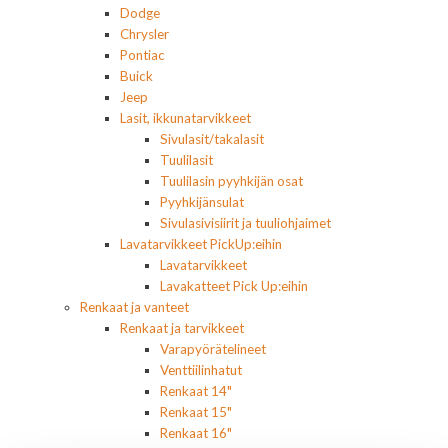
Dodge
Chrysler
Pontiac
Buick
Jeep
Lasit, ikkunatarvikkeet
Sivulasit/takalasit
Tuulilasit
Tuulilasin pyyhkijän osat
Pyyhkijänsulat
Sivulasivisiirit ja tuuliohjaimet
Lavatarvikkeet PickUp:eihin
Lavatarvikkeet
Lavakatteet Pick Up:eihin
Renkaat ja vanteet
Renkaat ja tarvikkeet
Varapyörätelineet
Venttiilinhatut
Renkaat 14"
Renkaat 15"
Renkaat 16"