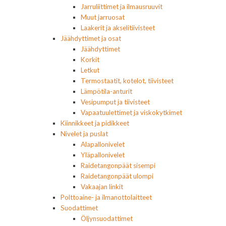
Jarruliittimet ja ilmausruuvit
Muut jarruosat
Laakerit ja akselitiivisteet
Jäähdyttimet ja osat
Jäähdyttimet
Korkit
Letkut
Termostaatit, kotelot, tiivisteet
Lämpötila-anturit
Vesipumput ja tiivisteet
Vapaatuulettimet ja viskokytkimet
Kiinnikkeet ja pidikkeet
Nivelet ja puslat
Alapallonivelet
Yläpallonivelet
Raidetangonpäät sisempi
Raidetangonpäät ulompi
Vakaajan linkit
Polttoaine- ja ilmanottolaitteet
Suodattimet
Öljynsuodattimet