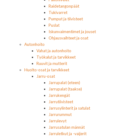
Raidetangonpäät
Tukivarret
Pumput ja tiivisteet
Puslat
Iskunvaimentimet ja jouset
Ohjausvaihteet ja osat
Autonhoito
Vahat ja autonhoito
Työkalut ja tarvikkeet
Ruuvit ja mutterit
Huolto-osat ja tarvikkeet
Jarru-osat
Jarrupalat (eteen)
Jarrupalat (taakse)
Jarrukengät
Jarrutiivisteet
Jarrusylinterit ja satulat
Jarrurummut
Jarrulevyt
Jarrusatulan männät
Jarruletkut ja -vaijerit