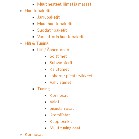
Muut nesteet, liimat ja massat
Huoltopaketit
Jarrupaketit
Muut huoltopaketit
Suodatinpaketit
Variaattorin huoltopaketit
Hifi & Tuning
Hifi / Äänentoisto
Soittimet
Subwooferit
Kaiuttimet
Johdot / pientarvikkeet
Vahvistimet
Tuning
Korinosat
Valot
Sisustan osat
Kromilistat
Kuppipenkit
Muut tuning osat
Korinosat