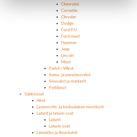
Chevrolet
Corvette
Chrysler
Dodge
Ford P/U
Ford muut
Hummer
Jeep
Lincoln
Muut
Parkit / Vilkut
Sumu- ja peruutusvalot
Sivuvalot ja markerit
Polttimot
Sähköosat
Akut
Lasinnostin- ja keskuslukon moottorit
Laturit ja laturin osat
Laturit
Laturin osat
Lämmitys ja ilmastointi