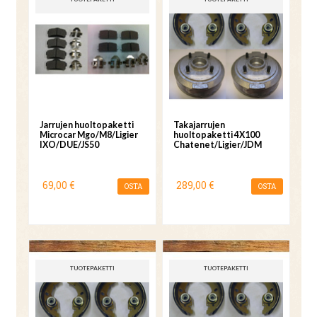
Jarrujen huoltopaketti
Takajarrujen
Microcar Mgo/M8/Ligier
huoltopaketti 4X100
IXO/DUE/JS50
Chatenet/Ligier/JDM
69,00 €
289,00 €
OSTA
OSTA
TUOTEPAKETTI
TUOTEPAKETTI