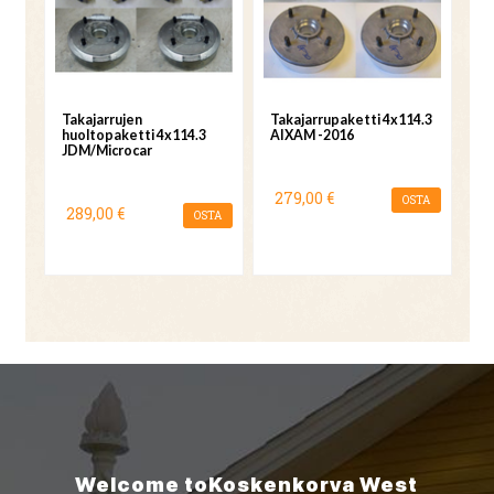
Takajarrujen
Takajarrupaketti 4x114.3
huoltopaketti 4x114.3
AIXAM -2016
JDM/Microcar
279,00 €
OSTA
289,00 €
OSTA
Welcome to
Koskenkorva
West