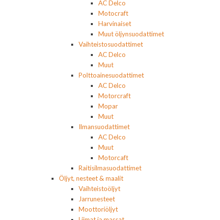
AC Delco
Motocraft
Harvinaiset
Muut öljynsuodattimet
Vaihteistosuodattimet
AC Delco
Muut
Polttoainesuodattimet
AC Delco
Motorcraft
Mopar
Muut
Ilmansuodattimet
AC Delco
Muut
Motorcaft
Raitisilmasuodattimet
Öljyt, nesteet & maalit
Vaihteistoöljyt
Jarrunesteet
Moottoriöljyt
Liimat ja massat