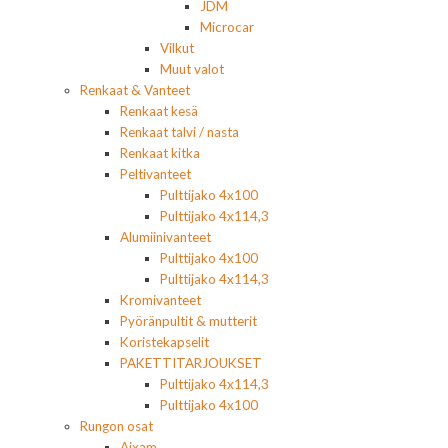
JDM
Microcar
Vilkut
Muut valot
Renkaat & Vanteet
Renkaat kesä
Renkaat talvi / nasta
Renkaat kitka
Peltivanteet
Pulttijako 4x100
Pulttijako 4x114,3
Alumiinivanteet
Pulttijako 4x100
Pulttijako 4x114,3
Kromivanteet
Pyöränpultit & mutterit
Koristekapselit
PAKETTITARJOUKSET
Pulttijako 4x114,3
Pulttijako 4x100
Rungon osat
Aixam