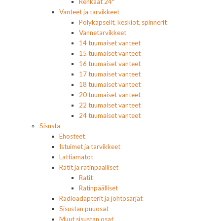
Renkaat 24"
Vanteet ja tarvikkeet
Pölykapselit, keskiöt, spinnerit
Vannetarvikkeet
14 tuumaiset vanteet
15 tuumaiset vanteet
16 tuumaiset vanteet
17 tuumaiset vanteet
18 tuumaiset vanteet
20 tuumaiset vanteet
22 tuumaiset vanteet
24 tuumaiset vanteet
Sisusta
Ehosteet
Istuimet ja tarvikkeet
Lattiamatot
Ratit ja ratinpäälliset
Ratit
Ratinpäälliset
Radioadapterit ja johtosarjat
Sisustan puuosat
Muut sisustan osat