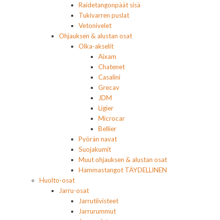
Raidetangonpäät sisä
Tukivarren puslat
Vetonivelet
Ohjauksen & alustan osat
Olka-akselit
Aixam
Chatenet
Casalini
Grecav
JDM
Ligier
Microcar
Bellier
Pyörän navat
Suojakumit
Muut ohjauksen & alustan osat
Hammastangot TÄYDELLINEN
Huolto-osat
Jarru-osat
Jarrutiivisteet
Jarrurummut