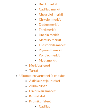
Buick merkit
Cadillac merkit
Chevrolet merkit
Chrysler merkit
Dodge merkit
Ford merkit
Lincoln merkit
Mercury merkit
Oldsmobile merkit
Plymouth merkit
Pontiac merkit
Muut merkit
Merkit ja logot
Tarrat
Ulkopuolen varusteet ja ehostus
Astinlaudat ja -putket
Aurinkolipat
Erikoiskeulamerkit
Kromilistat
Kromikoristeet
Cadillac