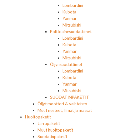
Lombardini
Kubota
Yanmar
Mitsubishi
Polttoainesuodattimet
Lombardini
Kubota
Yanmar
Mitsubishi
Öljynsuodattimet
Lombardini
Kubota
Yanmar
Mitsubishi
SUODATINPAKETIT
Öljyt moottori & vaihteisto
Muut nesteet, liimat ja massat
Huoltopaketit
Jarrupaketit
Muut huoltopaketit
Suodatinpaketit