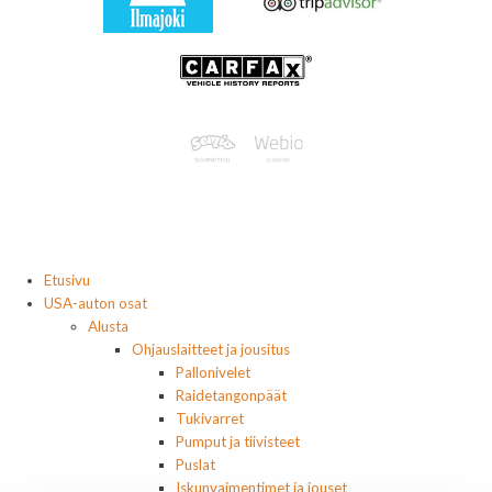
Etusivu
USA-auton osat
Alusta
Ohjauslaitteet ja jousitus
Pallonivelet
Raidetangonpäät
Tukivarret
Pumput ja tiivisteet
Puslat
Iskunvaimentimet ja jouset