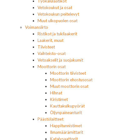
Työkalulaatikot
Vetokoukut ja osat
Vetokoukun peitelevyt
Muut ulkopuolen osat
Voimansiirto
Ristikot ja tukilaakerit
Laakerit, muut
Tiivisteet
Vaihteisto-osat
Vetoakselit ja suojakumit
Moottorin osat
Moottorin tiivisteet
Moottorin ehostusosat
Muut moottorin osat
Hihnat
Kiristimet
Kauttakulkupyörät
Öljynpaineanturit
Päästölaitteet
Happitunnistimet
Ilmamäärämittarit
Katalysaattorit