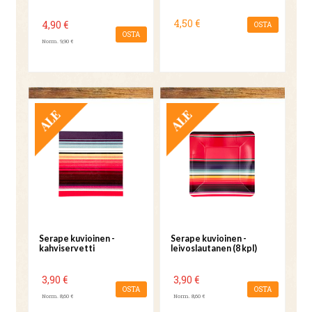
4,50 €
4,90 €
OSTA
OSTA
Norm. 9,90 €
TARJOUS
TARJOUS
Serape kuvioinen -
Serape kuvioinen -
kahviservetti
leivoslautanen (8 kpl)
3,90 €
3,90 €
OSTA
OSTA
Norm. 8,60 €
Norm. 8,60 €