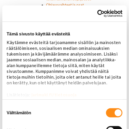
Ohjausvaihteet ja osat
Autonhoito
Vahat ja autonhoito
Työkalut ja tarvikkeet
Ruuvit ja mutterit
Tämä sivusto käyttää evästeitä
Huolto-osat ja tarvikkeet
Jarru-osat
Käytämme evästeitä tarjoamamme sisällön ja mainosten
Jarrupalat (eteen)
räätälöimiseen, sosiaalisen median ominaisuuksien
Jarrupalat (taakse)
tukemiseen ja kävijämäärämme analysoimiseen. Lisäksi
jaamme sosiaalisen median, mainosalan ja analytiikka-
Jarrukengät
alan kumppaneillemme tietoja siitä, miten käytät
Jarrutiivisteet
sivustoamme. Kumppanimme voivat yhdistää näitä
Jarrusylinterit ja satulat
tietoja muihin tietoihin, joita olet antanut heille tai joita
Jarrurummut
on kerätty, kun olet käyttänyt heidän palvelujaan.
Jarrulevyt
Jarrusatulan männät
Lisätietoja:
jarimaki.fi/tietosuoja
Jarruletkut ja -vaijerit
Jarruliittimet ja ilmausruuvit
Suostumuksen
Muut jarruosat
valinta
Välttämätön
Laakerit ja akselitiivisteet
Jäähdyttimet ja osat
Jäähdyttimet