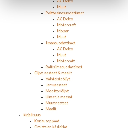
AC Delco
Muut
Polttoainesuodattimet
AC Delco
Motorcraft
Mopar
Muut
Ilmansuodattimet
AC Delco
Muut
Motorcaft
Raitisilmasuodattimet
Öljyt, nesteet & maalit
Vaihteistoöljyt
Jarrunesteet
Moottoriöljyt
Liimat ja massat
Muut nesteet
Maalit
Kirjallisuus
Korjausoppaat
Omistajan käsikirjat