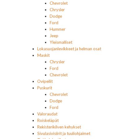
Chevrolet
Chrysler
Dodge
Ford
Hummer
Jeep
Yleismalliset
Lokasuojanlevikkeet ja helman osat
Maskit
Chrysler
Ford
Chevrolet
Ovipeilit
Puskurit
Chevrolet
Dodge
Ford
Valoraudat
Roiskeläpät
Rekisterikilven kehykset
Sivulasivisiirit ja tuuliohjaimet