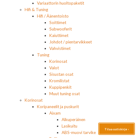
Variaattorin huoltopaketit
Hifi & Tuning
Hifi / Äänentoisto
Soittimet
Subwooferit
Kaiuttimet
Johdot / pientarvikkeet
Vahvistimet
Tuning
Korinosat
Valot
Sisustan osat
Kromilistat
Kuppipenkit
Muut tuning osat
Korinosat
Koripaneelit ja puskurit
Aixam
Alkuperäinen
Lasikuitu
Tilaa uutiskirje ›
ABS-muovi tarvike