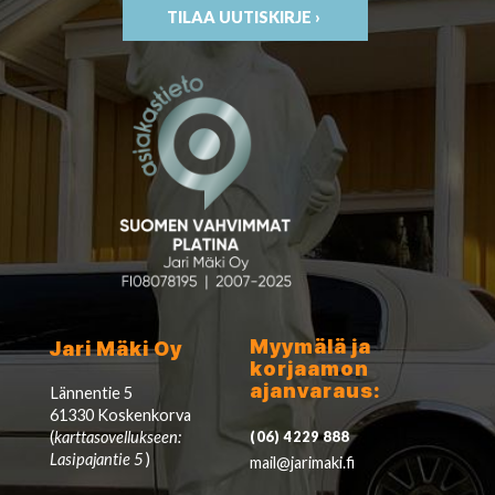
TILAA UUTISKIRJE ›
Myymälä ja
Jari Mäki Oy
korjaamon
ajanvaraus:
Lännentie 5
61330 Koskenkorva
(
karttasovellukseen:
(06) 4229 888
Lasipajantie 5
)
mail@jarimaki.fi