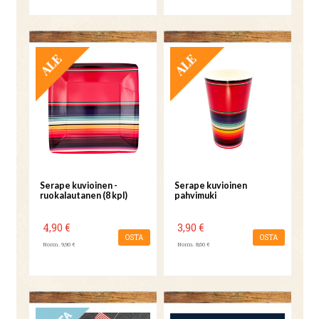
TARJOUS
TARJOUS
Serape kuvioinen -
Serape kuvioinen
ruokalautanen (8 kpl)
pahvimuki
4,90 €
3,90 €
OSTA
OSTA
Norm. 9,90 €
Norm. 8,60 €
UUTUUS