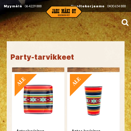
Myymälä
06 4229 888
Huoltokorjaamo
0400 654 888
Party-tarvikkeet
TARJOUS
TARJOUS