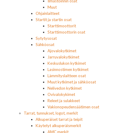
Ilmastoinnin osat
Muut
Ohjainlaitteet
Startit ja startin osat
Starttimoottorit
Starttimoottorin osat
Sytytysosat
Sähköosat
Ajovalokytkimet
Jarruvalokytkimet
Keskuslukon kytkimet
Lasinnostimen kytkimet
Lämmityslaitteen osat
Muut kytkimet ja sähköosat
Nelivedon kytkimet
Ovivalokykimet
Releet ja sulakkeet
Vakionopeudensäätimen osat
Tarrat, tunnukset, logot, merkit
Alkuperäiset tarrat ja teipit
Käytetyt alkuperäismerkit
AMC merkit