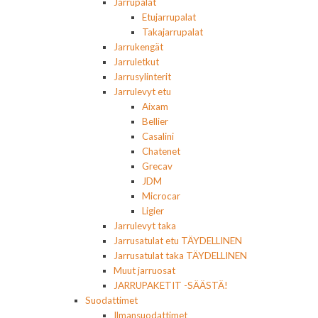
Jarrupalat
Etujarrupalat
Takajarrupalat
Jarrukengät
Jarruletkut
Jarrusylinterit
Jarrulevyt etu
Aixam
Bellier
Casalini
Chatenet
Grecav
JDM
Microcar
Ligier
Jarrulevyt taka
Jarrusatulat etu TÄYDELLINEN
Jarrusatulat taka TÄYDELLINEN
Muut jarruosat
JARRUPAKETIT -SÄÄSTÄ!
Suodattimet
Ilmansuodattimet