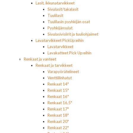
Lasit, ikkunatarvikkeet
Sivulasit/takalasit
Tuulilasit
Tuulilasin pyyhkijän osat
Pyyhkijänsulat
Sivulasivisiirit ja tuuliohjaimet
Lavatarvikkeet PickUp:eihin
Lavatarvikkeet
Lavakatteet Pick Up:eihin
Renkaat ja vanteet
Renkaat ja tarvikkeet
Varapyörätelineet
Venttiilinhatut
Renkaat 14"
Renkaat 15"
Renkaat 16"
Renkaat 16,5"
Renkaat 17"
Renkaat 18"
Renkaat 20"
Renkaat 22"