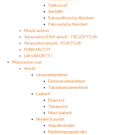
Sähköosat
Venttiilit
Pakoputkistot ja tiivisteet
Pakosarjat ja tiivisteet
Muuta autoon
Varaosatori (USA-autot) - TEE LÖYTÖJÄ!
Varaosatori (muut) - POISTOJA!
PURKUAUTOT
LAHJAKORTTI
Mopoauton osat
Alusta
Iskunvaimentimet
Etuiskunvaimentimet
Takaiskunvaimentimet
Laakerit
Etupyörä
Takapyörä
Muut laakerit
Nivelet & puslat
Alapallonivelet
Raidetangonpäät ulko