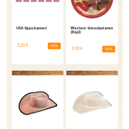
USA-lippu banneri
Western -leivoslautanen
(8 kpl)
5,20 €
OSTA
3,50 €
OSTA