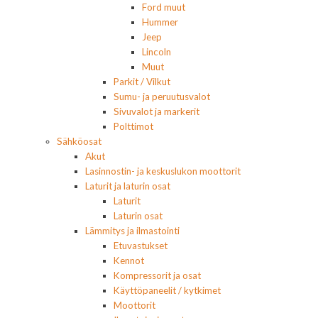
Ford muut
Hummer
Jeep
Lincoln
Muut
Parkit / Vilkut
Sumu- ja peruutusvalot
Sivuvalot ja markerit
Polttimot
Sähköosat
Akut
Lasinnostin- ja keskuslukon moottorit
Laturit ja laturin osat
Laturit
Laturin osat
Lämmitys ja ilmastointi
Etuvastukset
Kennot
Kompressorit ja osat
Käyttöpaneelit / kytkimet
Moottorit