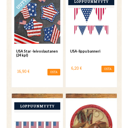
USA Star -leivoslautanen
USA-lippu banneri
(24 kpl)
6,20 €
OSTA
16,90 €
OSTA