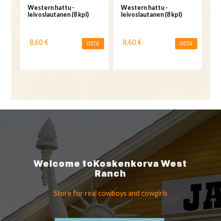
Western hattu -
Western hattu -
leivoslautanen (8 kpl)
leivoslautanen (8 kpl)
8,60 €
8,60 €
OSTA
OSTA
Welcome to
Koskenkorva
West
Ranch
Store for real cowboys
and cowgirls