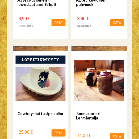
Aztec kuvioinen -
Aztec-kuvioinen
leivoslautanen (8 kpl)
pahvimuki
3,90 €
3,90 €
OSTA
OSTA
Norm. 8,60 €
Norm. 8,60 €
Cowboy-hattu sipsikulho
Juomacooleri
Lehmäntalja
29,00 €
OSTA
14,00 €
OSTA