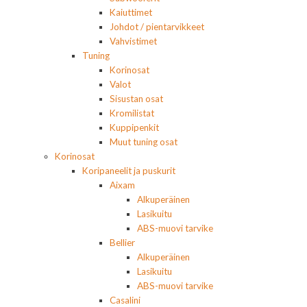
Kaiuttimet
Johdot / pientarvikkeet
Vahvistimet
Tuning
Korinosat
Valot
Sisustan osat
Kromilistat
Kuppipenkit
Muut tuning osat
Korinosat
Koripaneelit ja puskurit
Aixam
Alkuperäinen
Lasikuitu
ABS-muovi tarvike
Bellier
Alkuperäinen
Lasikuitu
ABS-muovi tarvike
Casalini