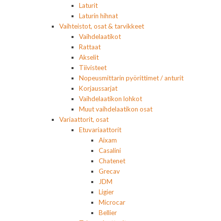
Laturit
Laturin hihnat
Vaihteistot, osat & tarvikkeet
Vaihdelaatikot
Rattaat
Akselit
Tiivisteet
Nopeusmittarin pyörittimet / anturit
Korjaussarjat
Vaihdelaatikon lohkot
Muut vaihdelaatikon osat
Variaattorit, osat
Etuvariaattorit
Aixam
Casalini
Chatenet
Grecav
JDM
Ligier
Microcar
Bellier