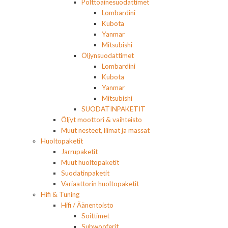
Polttoainesuodattimet
Lombardini
Kubota
Yanmar
Mitsubishi
Öljynsuodattimet
Lombardini
Kubota
Yanmar
Mitsubishi
SUODATINPAKETIT
Öljyt moottori & vaihteisto
Muut nesteet, liimat ja massat
Huoltopaketit
Jarrupaketit
Muut huoltopaketit
Suodatinpaketit
Variaattorin huoltopaketit
Hifi & Tuning
Hifi / Äänentoisto
Soittimet
Subwooferit