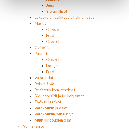
Jeep
Yleismalliset
Lokasuojanlevikkeet ja helman osat
Maskit
Chrysler
Ford
Chevrolet
Ovipeilit
Puskurit
Chevrolet
Dodge
Ford
Valoraudat
Roiskeläpät
Rekisterikilven kehykset
Sivulasivisiirit ja tuuliohjaimet
Työkalulaatikot
Vetokoukut ja osat
Vetokoukun peitelevyt
Muut ulkopuolen osat
Voimansiirto