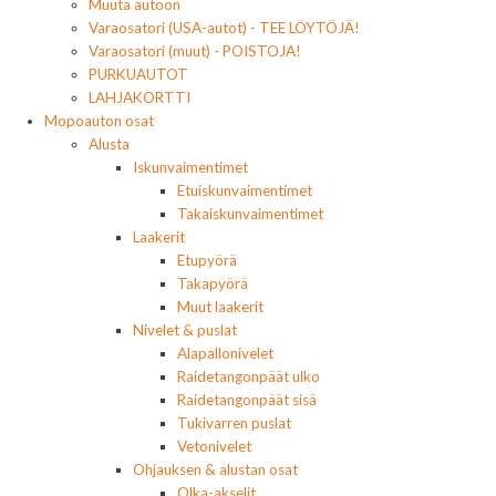
Muuta autoon
Varaosatori (USA-autot) - TEE LÖYTÖJÄ!
Varaosatori (muut) - POISTOJA!
PURKUAUTOT
LAHJAKORTTI
Mopoauton osat
Alusta
Iskunvaimentimet
Etuiskunvaimentimet
Takaiskunvaimentimet
Laakerit
Etupyörä
Takapyörä
Muut laakerit
Nivelet & puslat
Alapallonivelet
Raidetangonpäät ulko
Raidetangonpäät sisä
Tukivarren puslat
Vetonivelet
Ohjauksen & alustan osat
Olka-akselit