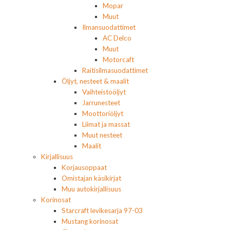
Mopar
Muut
Ilmansuodattimet
AC Delco
Muut
Motorcaft
Raitisilmasuodattimet
Öljyt, nesteet & maalit
Vaihteistoöljyt
Jarrunesteet
Moottoriöljyt
Liimat ja massat
Muut nesteet
Maalit
Kirjallisuus
Korjausoppaat
Omistajan käsikirjat
Muu autokirjallisuus
Korinosat
Starcraft levikesarja 97-03
Mustang korinosat