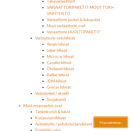
Takavariaattorit
VARIAATTORIPAKETIT MOOTTORI+
VAIHTEISTO
Variaattorin puslat & liukupalat
Muut variaattorin osat
Variaattorin HUOLTOPAKETIT
Variaattorin vetohihnat
Aixam hihnat
Ligier hihnat
Microcar hihnat
Casalini hihnat
Chatenet hihnat
Bellier hihnat
JDM hihnat
Grecav hihnat
Vetonivelet / akselit
Suojakumit
Muut mopoauton osat
Tankinkorkit & lukot
Korjaustarvikkeet
Tilaa uutiskirje ›
Autonhoito / puhdistustarvikkeet
Pyyhkijän sulat