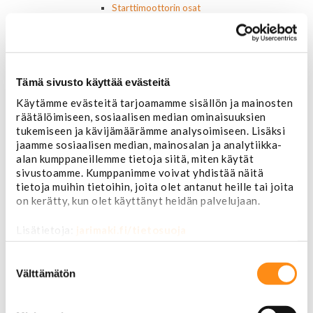
Starttimoottorin osat
Sytytysosat
Sähköosat
Ajovalokytkimet
Jarruvalokytkimet
Tämä sivusto käyttää evästeitä
Keskuslukon kytkimet
Lasinnostimen kytkimet
Käytämme evästeitä tarjoamamme sisällön ja mainosten
Lämmityslaitteen osat
räätälöimiseen, sosiaalisen median ominaisuuksien
Muut kytkimet ja sähköosat
tukemiseen ja kävijämäärämme analysoimiseen. Lisäksi
Nelivedon kytkimet
jaamme sosiaalisen median, mainosalan ja analytiikka-
Ovivalokykimet
alan kumppaneillemme tietoja siitä, miten käytät
Releet ja sulakkeet
sivustoamme. Kumppanimme voivat yhdistää näitä
Vakionopeudensäätimen osat
tietoja muihin tietoihin, joita olet antanut heille tai joita
Tarrat, tunnukset, logot, merkit
on kerätty, kun olet käyttänyt heidän palvelujaan.
Alkuperäiset tarrat ja teipit
Käytetyt alkuperäismerkit
Lisätietoja:
jarimaki.fi/tietosuoja
AMC merkit
Suostumuksen
Buick merkit
valinta
Cadillac merkit
Välttämätön
Chevrolet merkit
Chrysler merkit