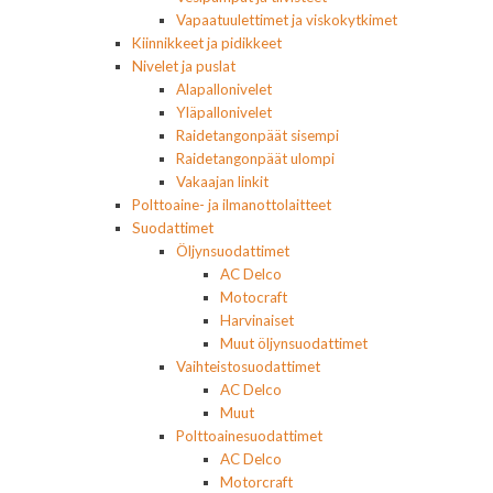
Vapaatuulettimet ja viskokytkimet
Kiinnikkeet ja pidikkeet
Nivelet ja puslat
Alapallonivelet
Yläpallonivelet
Raidetangonpäät sisempi
Raidetangonpäät ulompi
Vakaajan linkit
Polttoaine- ja ilmanottolaitteet
Suodattimet
Öljynsuodattimet
AC Delco
Motocraft
Harvinaiset
Muut öljynsuodattimet
Vaihteistosuodattimet
AC Delco
Muut
Polttoainesuodattimet
AC Delco
Motorcraft