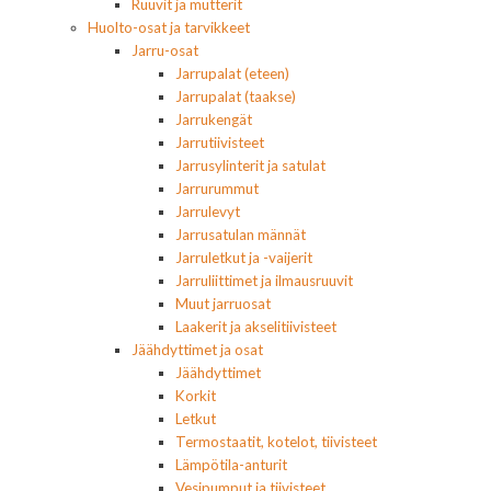
Ruuvit ja mutterit
Huolto-osat ja tarvikkeet
Jarru-osat
Jarrupalat (eteen)
Jarrupalat (taakse)
Jarrukengät
Jarrutiivisteet
Jarrusylinterit ja satulat
Jarrurummut
Jarrulevyt
Jarrusatulan männät
Jarruletkut ja -vaijerit
Jarruliittimet ja ilmausruuvit
Muut jarruosat
Laakerit ja akselitiivisteet
Jäähdyttimet ja osat
Jäähdyttimet
Korkit
Letkut
Termostaatit, kotelot, tiivisteet
Lämpötila-anturit
Vesipumput ja tiivisteet