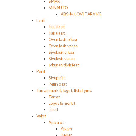
SMART
MINAUTO
ABS-MUOVI TARVIKE
Lasit
Tuulilasit
Takalasit
Oven lasit oikea
Oven lasit vasen
Sivulasit oikea
Sivulasit vasen
Ikkunan tiivisteet
Peilit
Sivupeilit
Peilin osat
Tarrat, merkit, logot, listat yms.
Tarrat
Logot & merkit
Listat
Valot
Ajovalot
Aixam
Bellier