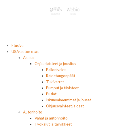
Etusivu
USA-auton osat
Alusta
Ohjauslaitteet ja jousitus
Pallonivelet
Raidetangonpäät
Tukivarret
Pumput ja tiivisteet
Puslat
Iskunvaimentimet ja jouset
Ohjausvaihteet ja osat
Autonhoito
Vahat ja autonhoito
Työkalut ja tarvikkeet