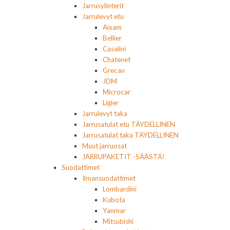
Jarrusylinterit
Jarrulevyt etu
Aixam
Bellier
Casalini
Chatenet
Grecav
JDM
Microcar
Ligier
Jarrulevyt taka
Jarrusatulat etu TÄYDELLINEN
Jarrusatulat taka TÄYDELLINEN
Muut jarruosat
JARRUPAKETIT -SÄÄSTÄ!
Suodattimet
Ilmansuodattimet
Lombardini
Kubota
Yanmar
Mitsubishi