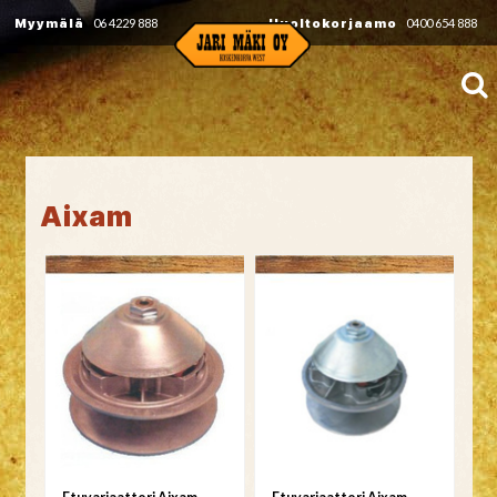
Myymälä
06 4229 888
Huoltokorjaamo
0400 654 888
Aixam