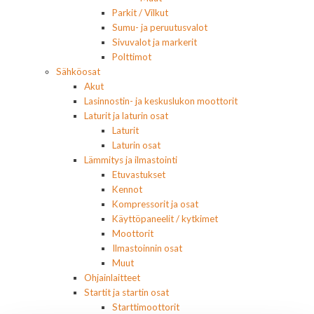
Parkit / Vilkut
Sumu- ja peruutusvalot
Sivuvalot ja markerit
Polttimot
Sähköosat
Akut
Lasinnostin- ja keskuslukon moottorit
Laturit ja laturin osat
Laturit
Laturin osat
Lämmitys ja ilmastointi
Etuvastukset
Kennot
Kompressorit ja osat
Käyttöpaneelit / kytkimet
Moottorit
Ilmastoinnin osat
Muut
Ohjainlaitteet
Startit ja startin osat
Starttimoottorit