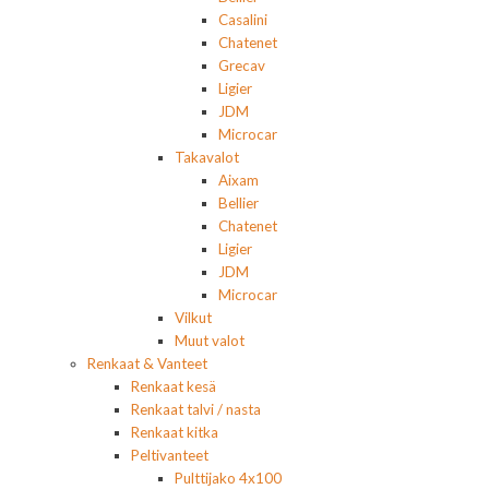
Casalini
Chatenet
Grecav
Ligier
JDM
Microcar
Takavalot
Aixam
Bellier
Chatenet
Ligier
JDM
Microcar
Vilkut
Muut valot
Renkaat & Vanteet
Renkaat kesä
Renkaat talvi / nasta
Renkaat kitka
Peltivanteet
Pulttijako 4x100