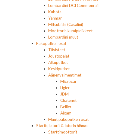
Lombardini DCI Commonrail
Kubota
Yanmar
Mitsubishi (Casalini)
Moottorin kumipidikkeet
Lombardini muut
Pakoputken osat
Tiivisteet
Joustopalat
Alkuputket
Keskiputket
Äänenvaimentimet
Microcar
Ligier
JDM
Chatenet
Bellier
Aixam
Muut pakoputken osat
Startit, laturit & laturin hihnat
Starttimoottorit