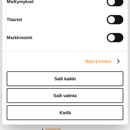
Mieltymykset
Dodge merkit
Ford merkit
Lincoln merkit
Tilastot
Mercury merkit
Oldsmobile merkit
Plymouth merkit
Markkinointi
Pontiac merkit
Muut merkit
Merkit ja logot
Tarrat
Näytä tiedot
Ulkopuolen varusteet ja ehostus
Astinlaudat ja -putket
Aurinkolipat
Salli kaikki
Erikoiskeulamerkit
Kromilistat
Kromikoristeet
Salli valinta
Cadillac
Chevrolet
Chrysler
Kiellä
Dodge
Ford
Hummer