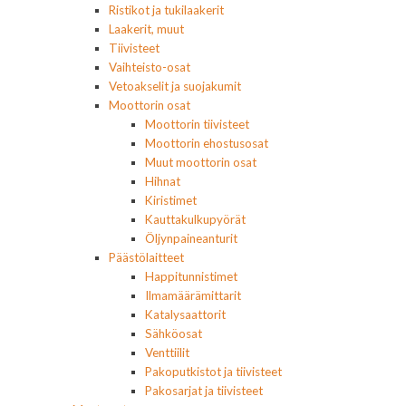
Ristikot ja tukilaakerit
Laakerit, muut
Tiivisteet
Vaihteisto-osat
Vetoakselit ja suojakumit
Moottorin osat
Moottorin tiivisteet
Moottorin ehostusosat
Muut moottorin osat
Hihnat
Kiristimet
Kauttakulkupyörät
Öljynpaineanturit
Päästölaitteet
Happitunnistimet
Ilmamäärämittarit
Katalysaattorit
Sähköosat
Venttiilit
Pakoputkistot ja tiivisteet
Pakosarjat ja tiivisteet