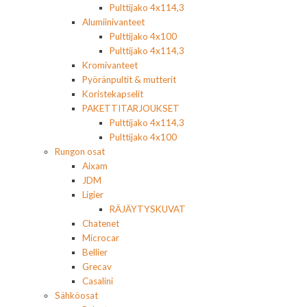
Pulttijako 4x114,3
Alumiinivanteet
Pulttijako 4x100
Pulttijako 4x114,3
Kromivanteet
Pyöränpultit & mutterit
Koristekapselit
PAKETTITARJOUKSET
Pulttijako 4x114,3
Pulttijako 4x100
Rungon osat
Aixam
JDM
Ligier
RÄJÄYTYSKUVAT
Chatenet
Microcar
Bellier
Grecav
Casalini
Sähköosat