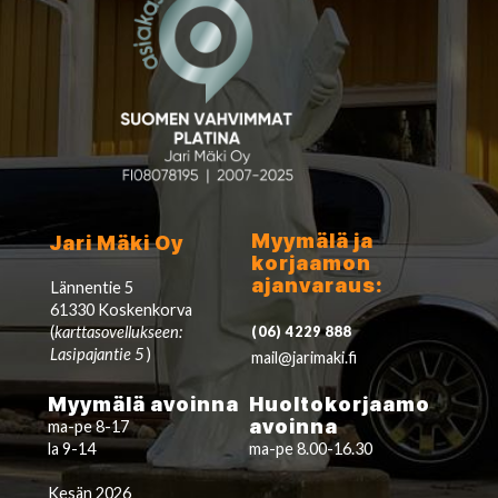
Myymälä ja
Jari Mäki Oy
korjaamon
ajanvaraus:
Lännentie 5
61330 Koskenkorva
(
karttasovellukseen:
(06) 4229 888
Lasipajantie 5
)
mail@jarimaki.fi
Myymälä avoinna
Huoltokorjaamo
avoinna
ma-pe 8-17
la 9-14
ma-pe 8.00-16.30
Kesän 2026