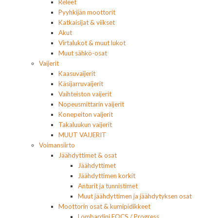
Releet
Pyyhkijän moottorit
Katkaisijat & viikset
Akut
Virtalukot & muut lukot
Muut sähkö-osat
Vaijerit
Kaasuvaijerit
Käsijarruvaijerit
Vaihteiston vaijerit
Nopeusmittarin vaijerit
Konepeiton vaijerit
Takaluukun vaijerit
MUUT VAIJERIT
Voimansiirto
Jäähdyttimet & osat
Jäähdyttimet
Jäähdyttimen korkit
Anturit ja tunnistimet
Muut jäähdyttimen ja jäähdytyksen osat
Moottorin osat & kumipidikkeet
Lombardini FOCS / Progress