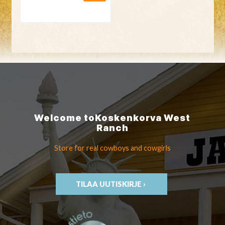
Welcome to
Koskenkorva
West
Ranch
Store for real cowboys
and cowgirls
TILAA UUTISKIRJE ›