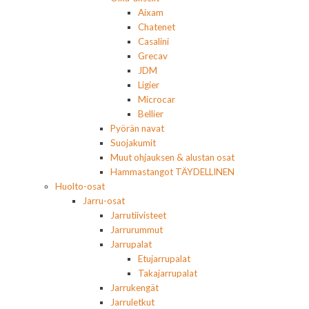
Aixam
Chatenet
Casalini
Grecav
JDM
Ligier
Microcar
Bellier
Pyörän navat
Suojakumit
Muut ohjauksen & alustan osat
Hammastangot TÄYDELLINEN
Huolto-osat
Jarru-osat
Jarrutiivisteet
Jarrurummut
Jarrupalat
Etujarrupalat
Takajarrupalat
Jarrukengät
Jarruletkut