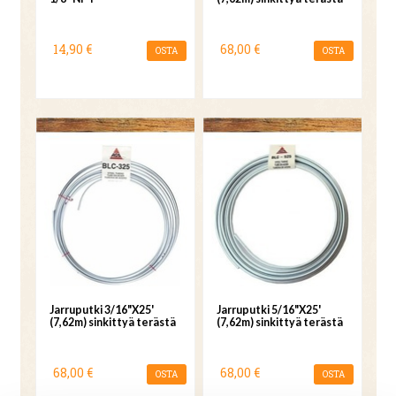
14,90 €
68,00 €
OSTA
OSTA
Jarruputki 3/16"X25'
Jarruputki 5/16"X25'
(7,62m) sinkittyä terästä
(7,62m) sinkittyä terästä
68,00 €
68,00 €
OSTA
OSTA