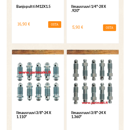
Banjopultti M12X1.5
Ilmausruuvi 1/4"-28 X
.920"
16,90 €
OSTA
5,90 €
OSTA
Ilmausruuvi 3/8"-24 X
Ilmausruuvi 3/8"-24 X
1.110"
1.360"