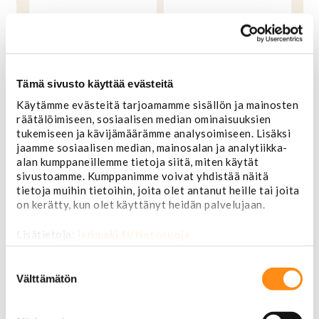
Tämä sivusto käyttää evästeitä
Käytämme evästeitä tarjoamamme sisällön ja mainosten
räätälöimiseen, sosiaalisen median ominaisuuksien
tukemiseen ja kävijämäärämme analysoimiseen. Lisäksi
jaamme sosiaalisen median, mainosalan ja analytiikka-
alan kumppaneillemme tietoja siitä, miten käytät
sivustoamme. Kumppanimme voivat yhdistää näitä
tietoja muihin tietoihin, joita olet antanut heille tai joita
Jarruputkiliitin 1/4
Jarruputkiliitin 1/4
putkelle 1/2"-20
putkelle 7/16"-20 pitkä
on kerätty, kun olet käyttänyt heidän palvelujaan.
Lisätietoja:
jarimaki.fi/tietosuoja
4,90 €
2,90 €
OSTA
OSTA
Suostumuksen
valinta
Välttämätön