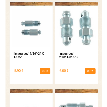
Ilmausruuvi 7/16"-24 X
Ilmausruuvi
1.475"
M10X1.0X27.5
5,90 €
6,00 €
OSTA
OSTA