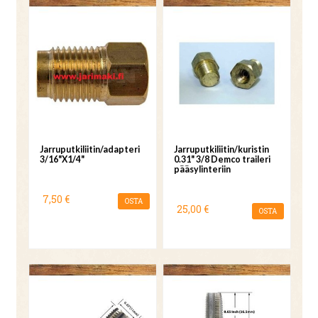
Jarruputkiliitin/adapteri
Jarruputkiliitin/kuristin
3/16"X1/4"
0.31" 3/8 Demco traileri
pääsylinteriin
7,50 €
OSTA
25,00 €
OSTA