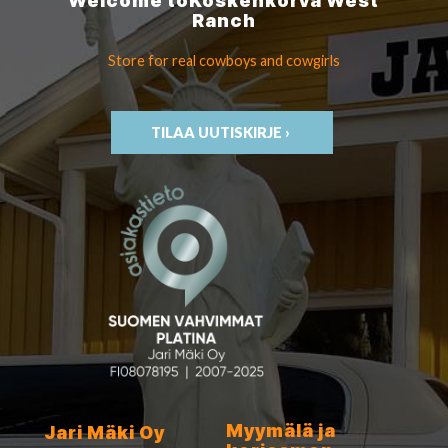
Welcome to
Koskenkorva
West
Ranch
Store for real cowboys
and cowgirls
TILAA UUTISKIRJE ›
Myymälä ja
Jari Mäki Oy