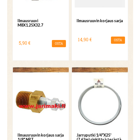
Ilmausruuvi
Ilmausruuvin korjaus sarja
M8X1.25X32.7
14,90 €
OSTA
5,90 €
OSTA
Ilmausruuvin korjaus sarja
Jarruputki 1/4"X25'
1/8" NPT
(7,62m) sinkittyä terästä