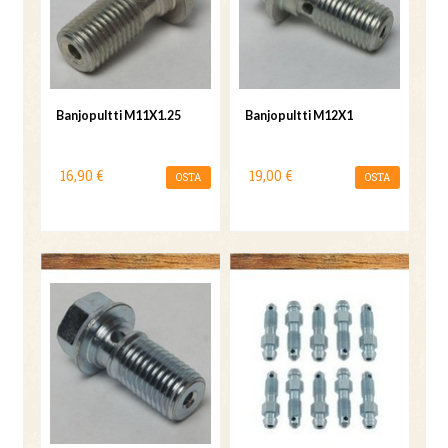
Banjopultti M11X1.25
Banjopultti M12X1
16,90 €
19,00 €
OSTA
OSTA