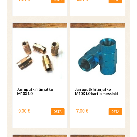
Jarruputkiliitin jatko
Jarruputkiliitin jatko
M10X1.0
M10X1.0 kartio messinki
9,00 €
7,00 €
OSTA
OSTA