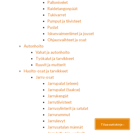
Pallonivelet
Raidetangonpäät
Tukivarret
Pumput ja tiivisteet
Puslat
Iskunvaimentimet ja jouset
Ohjausvaihteet ja osat
Autonhoito
Vahat ja autonhoito
Työkalut ja tarvikkeet
Ruuvit ja mutterit
Huolto-osat ja tarvikkeet
Jarru-osat
Jarrupalat (eteen)
Jarrupalat (taakse)
Jarrukengät
Jarrutiivisteet
Jarrusylinterit ja satulat
Jarrurummut
Jarrulevyt
Tilaa uutiskirje ›
Jarrusatulan männät