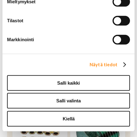
Mieltymykset
Tilastot
Markkinointi
Jarruputkiliitin 1/4
Jarruputkiliitin 1/4
putkelle 7/16"-24
putkelle 9/16"-18
Näytä tiedot
4,90 €
5,90 €
OSTA
OSTA
Salli kaikki
Salli valinta
Kiellä