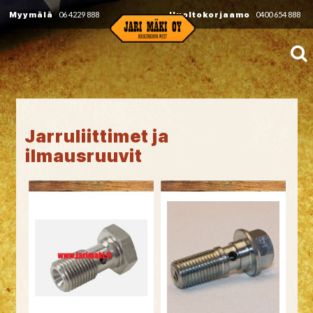
Myymälä
06 4229 888
Huoltokorjaamo
0400 654 888
Jarruliittimet ja
ilmausruuvit