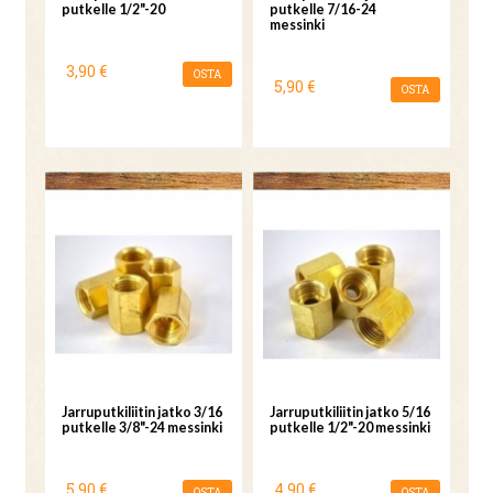
putkelle 1/2"-20
putkelle 7/16-24
messinki
3,90 €
OSTA
5,90 €
OSTA
Jarruputkiliitin jatko 3/16
Jarruputkiliitin jatko 5/16
putkelle 3/8"-24 messinki
putkelle 1/2"-20 messinki
5,90 €
4,90 €
OSTA
OSTA