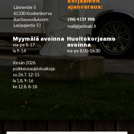
korjaamon
ajanvaraus:
Lännentie 5
61330 Koskenkorva
(
karttasovellukseen:
(06) 4229 888
Lasipajantie 5
)
mail@jarimaki.fi
Myymälä avoinna
Huoltokorjaamo
avoinna
ma-pe 8-17
la 9-14
ma-pe 8.00-16.30
Kesän 2026
poikkeusaukioloaikoja:
su 26.7. 12-15
la 1.8. 9-16
ke 12.8. 8-18