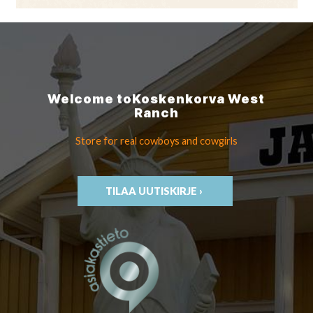
Welcome to
Koskenkorva
West
Ranch
Store for real cowboys
and cowgirls
TILAA UUTISKIRJE ›