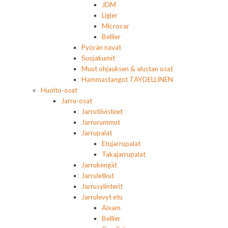
JDM
Ligier
Microcar
Bellier
Pyörän navat
Suojakumit
Muut ohjauksen & alustan osat
Hammastangot TÄYDELLINEN
Huolto-osat
Jarru-osat
Jarrutiivisteet
Jarrurummut
Jarrupalat
Etujarrupalat
Takajarrupalat
Jarrukengät
Jarruletkut
Jarrusylinterit
Jarrulevyt etu
Aixam
Bellier