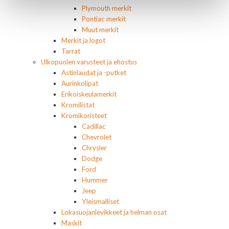
Plymouth merkit
Pontiac merkit
Muut merkit
Merkit ja logot
Tarrat
Ulkopuolen varusteet ja ehostus
Astinlaudat ja -putket
Aurinkolipat
Erikoiskeulamerkit
Kromilistat
Kromikoristeet
Cadillac
Chevrolet
Chrysler
Dodge
Ford
Hummer
Jeep
Yleismalliset
Lokasuojanlevikkeet ja helman osat
Maskit