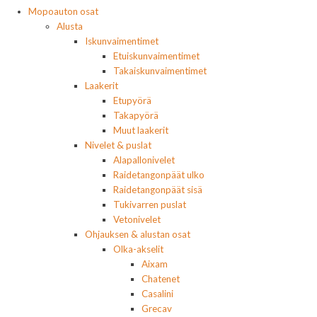
Mopoauton osat
Alusta
Iskunvaimentimet
Etuiskunvaimentimet
Takaiskunvaimentimet
Laakerit
Etupyörä
Takapyörä
Muut laakerit
Nivelet & puslat
Alapallonivelet
Raidetangonpäät ulko
Raidetangonpäät sisä
Tukivarren puslat
Vetonivelet
Ohjauksen & alustan osat
Olka-akselit
Aixam
Chatenet
Casalini
Grecav