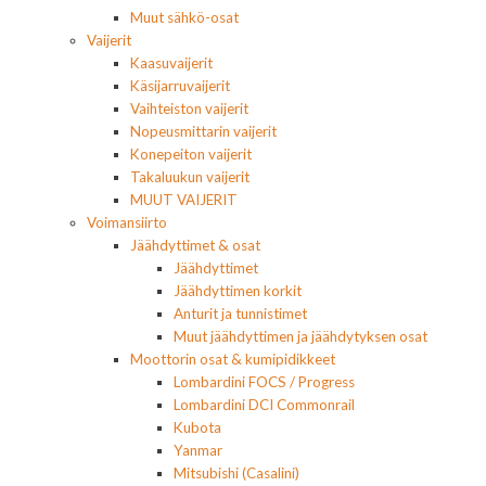
Muut sähkö-osat
Vaijerit
Kaasuvaijerit
Käsijarruvaijerit
Vaihteiston vaijerit
Nopeusmittarin vaijerit
Konepeiton vaijerit
Takaluukun vaijerit
MUUT VAIJERIT
Voimansiirto
Jäähdyttimet & osat
Jäähdyttimet
Jäähdyttimen korkit
Anturit ja tunnistimet
Muut jäähdyttimen ja jäähdytyksen osat
Moottorin osat & kumipidikkeet
Lombardini FOCS / Progress
Lombardini DCI Commonrail
Kubota
Yanmar
Mitsubishi (Casalini)