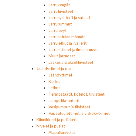
Jarrukengät
Jarrutiivisteet
Jarrusylinterit ja satulat
Jarrurummut
Jarrulevyt
Jarrusatulan männät
Jarruletkut ja -vaijerit
Jarruliittimet ja ilmausruuvit
Muut jarruosat
Laakerit ja akselitiivisteet
Jäähdyttimet ja osat
Jäähdyttimet
Korkit
Letkut
Termostaatit, kotelot, tiivisteet
Lämpötila-anturit
Vesipumput ja tiivisteet
Vapaatuulettimet ja viskokytkimet
Kiinnikkeet ja pidikkeet
Nivelet ja puslat
Alapallonivelet