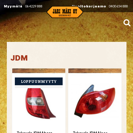
Myymälä
06 4229 888
Huoltokorjaamo
0400 654 888
JDM