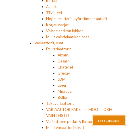
Rattaat
Akselit
Tiivisteet
Nopeusmittarin pyörittimet / anturit
Korjaussarjat
Vaihdelaatikon lohkot
Muut vaihdelaatikon osat
Variaattorit, osat
Etuvariaattorit
Aixam
Casalini
Chatenet
Grecav
JDM
Ligier
Microcar
Bellier
Takavariaattorit
VARIAATTORIPAKETIT MOOTTORI+
VAIHTEISTO
Tilaa uutiskirje ›
Variaattorin puslat & liukupalat
Muut variaattorin osat