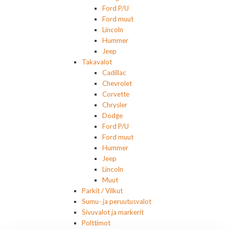
Ford P/U
Ford muut
Lincoln
Hummer
Jeep
Takavalot
Cadillac
Chevrolet
Corvette
Chrysler
Dodge
Ford P/U
Ford muut
Hummer
Jeep
Lincoln
Muut
Parkit / Vilkut
Sumu- ja peruutusvalot
Sivuvalot ja markerit
Polttimot