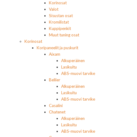
Korinosat
Valot
Sisustan osat
Kromilistat
Kuppipenkit
Muut tuning osat
Korinosat
Koripaneelit ja puskurit
Aixam
Alkuperäinen
Lasikuitu
ABS-muovi tarvike
Bellier
Alkuperäinen
Lasikuitu
ABS-muovi tarvike
Casalini
Chatenet
Alkuperäinen
Lasikuitu
ABS-muovi tarvike