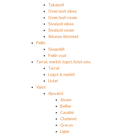
Takalasit
Oven lasit oikea
Oven lasit vasen
Sivulasit oikea
Sivulasit vasen
Ikkunan tiivisteet
Peilit
Sivupeilit
Peilin osat
Tarrat, merkit, logot, listat yms.
Tarrat
Logot & merkit
Listat
Valot
Ajovalot
Aixam
Bellier
Casalini
Chatenet
Grecav
Ligier