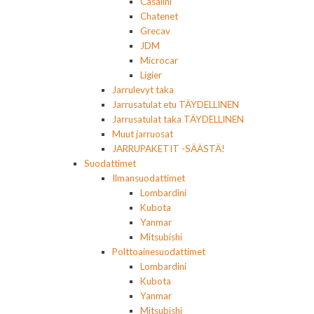
Casalini
Chatenet
Grecav
JDM
Microcar
Ligier
Jarrulevyt taka
Jarrusatulat etu TÄYDELLINEN
Jarrusatulat taka TÄYDELLINEN
Muut jarruosat
JARRUPAKETIT -SÄÄSTÄ!
Suodattimet
Ilmansuodattimet
Lombardini
Kubota
Yanmar
Mitsubishi
Polttoainesuodattimet
Lombardini
Kubota
Yanmar
Mitsubishi