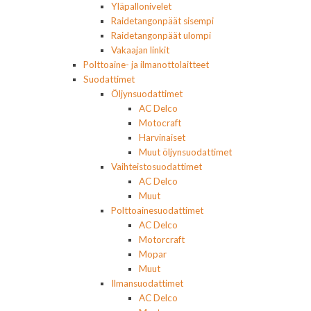
Yläpallonivelet
Raidetangonpäät sisempi
Raidetangonpäät ulompi
Vakaajan linkit
Polttoaine- ja ilmanottolaitteet
Suodattimet
Öljynsuodattimet
AC Delco
Motocraft
Harvinaiset
Muut öljynsuodattimet
Vaihteistosuodattimet
AC Delco
Muut
Polttoainesuodattimet
AC Delco
Motorcraft
Mopar
Muut
Ilmansuodattimet
AC Delco