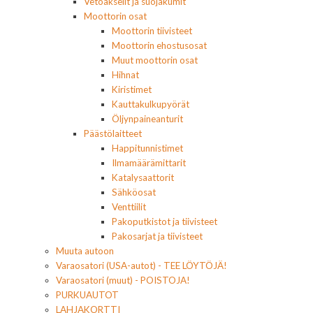
Vetoakselit ja suojakumit
Moottorin osat
Moottorin tiivisteet
Moottorin ehostusosat
Muut moottorin osat
Hihnat
Kiristimet
Kauttakulkupyörät
Öljynpaineanturit
Päästölaitteet
Happitunnistimet
Ilmamäärämittarit
Katalysaattorit
Sähköosat
Venttiilit
Pakoputkistot ja tiivisteet
Pakosarjat ja tiivisteet
Muuta autoon
Varaosatori (USA-autot) - TEE LÖYTÖJÄ!
Varaosatori (muut) - POISTOJA!
PURKUAUTOT
LAHJAKORTTI