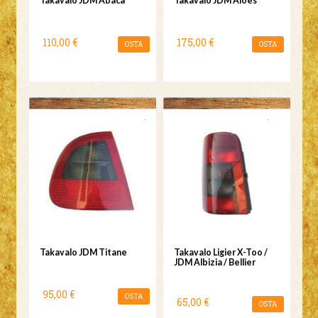
Takavalo JDM Abaca
Takavalo JDM Aloes
110,00 €
175,00 €
OSTA
OSTA
Takavalo JDM Titane
Takavalo Ligier X-Too /
JDM Albizia / Bellier
95,00 €
OSTA
65,00 €
OSTA