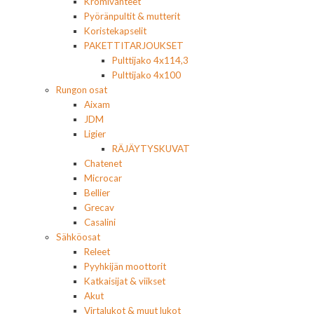
Kromivanteet
Pyöränpultit & mutterit
Koristekapselit
PAKETTITARJOUKSET
Pulttijako 4x114,3
Pulttijako 4x100
Rungon osat
Aixam
JDM
Ligier
RÄJÄYTYSKUVAT
Chatenet
Microcar
Bellier
Grecav
Casalini
Sähköosat
Releet
Pyyhkijän moottorit
Katkaisijat & viikset
Akut
Virtalukot & muut lukot