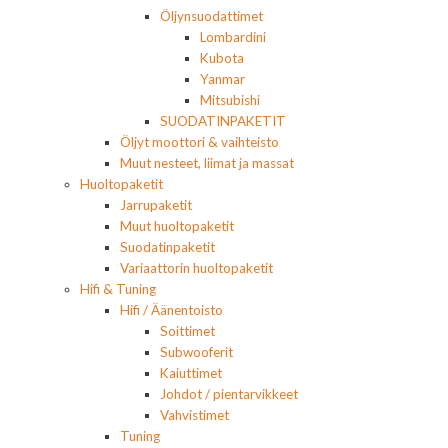
Öljynsuodattimet
Lombardini
Kubota
Yanmar
Mitsubishi
SUODATINPAKETIT
Öljyt moottori & vaihteisto
Muut nesteet, liimat ja massat
Huoltopaketit
Jarrupaketit
Muut huoltopaketit
Suodatinpaketit
Variaattorin huoltopaketit
Hifi & Tuning
Hifi / Äänentoisto
Soittimet
Subwooferit
Kaiuttimet
Johdot / pientarvikkeet
Vahvistimet
Tuning