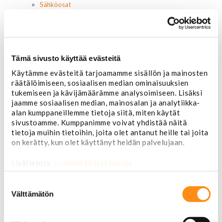
Sähköosat
Akut
Lasinnostin- ja keskuslukon moottorit
Laturit ja laturin osat
Laturit
Laturin osat
Tämä sivusto käyttää evästeitä
Lämmitys ja ilmastointi
Käytämme evästeitä tarjoamamme sisällön ja mainosten
Etuvastukset
räätälöimiseen, sosiaalisen median ominaisuuksien
Kennot
tukemiseen ja kävijämäärämme analysoimiseen. Lisäksi
Kompressorit ja osat
jaamme sosiaalisen median, mainosalan ja analytiikka-
Käyttöpaneelit / kytkimet
alan kumppaneillemme tietoja siitä, miten käytät
Moottorit
sivustoamme. Kumppanimme voivat yhdistää näitä
Ilmastoinnin osat
tietoja muihin tietoihin, joita olet antanut heille tai joita
Muut
on kerätty, kun olet käyttänyt heidän palvelujaan.
Ohjainlaitteet
Startit ja startin osat
Lisätietoja:
jarimaki.fi/tietosuoja
Starttimoottorit
Starttimoottorin osat
Suostumuksen
Sytytysosat
valinta
Välttämätön
Sähköosat
Ajovalokytkimet