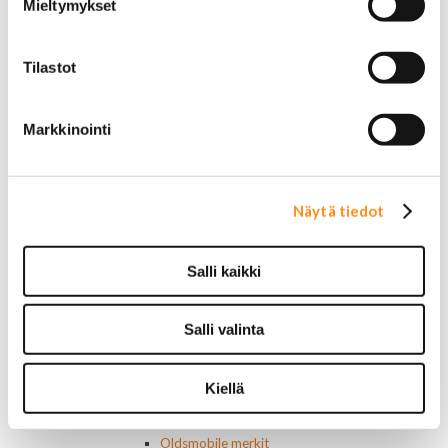
Jarruvalokytkimet
Mieltymykset
Keskuslukon kytkimet
Lasinnostimen kytkimet
Lämmityslaitteen osat
Tilastot
Muut kytkimet ja sähköosat
Nelivedon kytkimet
Markkinointi
Ovivalokykimet
Releet ja sulakkeet
Vakionopeudensäätimen osat
Tarrat, tunnukset, logot, merkit
Näytä tiedot
Alkuperäiset tarrat ja teipit
Käytetyt alkuperäismerkit
AMC merkit
Salli kaikki
Buick merkit
Cadillac merkit
Chevrolet merkit
Salli valinta
Chrysler merkit
Dodge merkit
Ford merkit
Kiellä
Lincoln merkit
Mercury merkit
Oldsmobile merkit