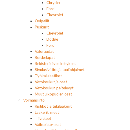
Chrysler
Ford
Chevrolet
Ovipeilit
Puskurit
Chevrolet
Dodge
Ford
Valoraudat
Roiskeläpät
Rekisterikilven kehykset
Sivulasivisiirit ja tuuliohjaimet
Työkalulaatikot
Vetokoukut ja osat
Vetokoukun peitelevyt
Muut ulkopuolen osat
Voimansiirto
Ristikot ja tukilaakerit
Laakerit, muut
Tiivisteet
Vaihteisto-osat