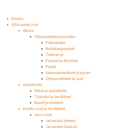
Etusivu
USA-auton osat
Alusta
Ohjauslaitteet ja jousitus
Pallonivelet
Raidetangonpäät
Tukivarret
Pumput ja tiivisteet
Puslat
Iskunvaimentimet ja jouset
Ohjausvaihteet ja osat
Autonhoito
Vahat ja autonhoito
Työkalut ja tarvikkeet
Ruuvit ja mutterit
Huolto-osat ja tarvikkeet
Jarru-osat
Jarrupalat (eteen)
Jarrupalat (taakse)