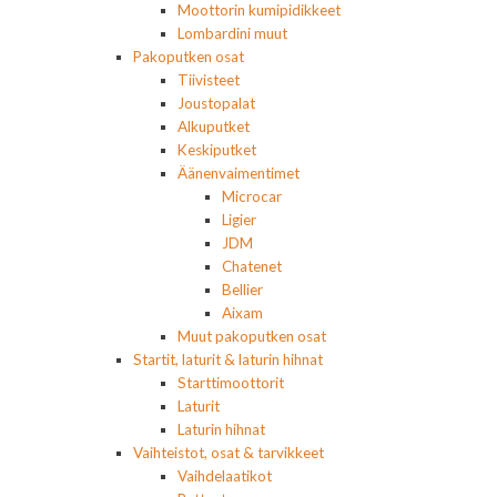
Moottorin kumipidikkeet
Lombardini muut
Pakoputken osat
Tiivisteet
Joustopalat
Alkuputket
Keskiputket
Äänenvaimentimet
Microcar
Ligier
JDM
Chatenet
Bellier
Aixam
Muut pakoputken osat
Startit, laturit & laturin hihnat
Starttimoottorit
Laturit
Laturin hihnat
Vaihteistot, osat & tarvikkeet
Vaihdelaatikot