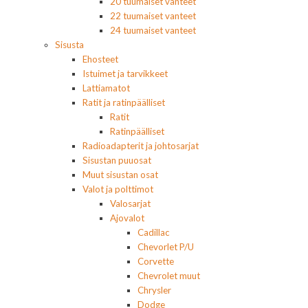
20 tuumaiset vanteet
22 tuumaiset vanteet
24 tuumaiset vanteet
Sisusta
Ehosteet
Istuimet ja tarvikkeet
Lattiamatot
Ratit ja ratinpäälliset
Ratit
Ratinpäälliset
Radioadapterit ja johtosarjat
Sisustan puuosat
Muut sisustan osat
Valot ja polttimot
Valosarjat
Ajovalot
Cadillac
Chevorlet P/U
Corvette
Chevrolet muut
Chrysler
Dodge