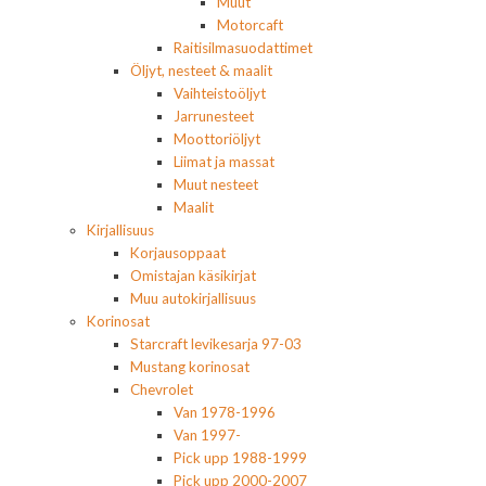
Muut
Motorcaft
Raitisilmasuodattimet
Öljyt, nesteet & maalit
Vaihteistoöljyt
Jarrunesteet
Moottoriöljyt
Liimat ja massat
Muut nesteet
Maalit
Kirjallisuus
Korjausoppaat
Omistajan käsikirjat
Muu autokirjallisuus
Korinosat
Starcraft levikesarja 97-03
Mustang korinosat
Chevrolet
Van 1978-1996
Van 1997-
Pick upp 1988-1999
Pick upp 2000-2007