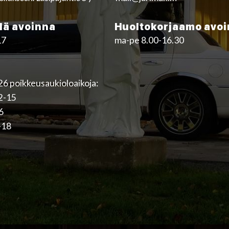
ä avoinna
Huoltokorjaamo avo
17
ma-pe 8.00-16.30
6 poikkeusaukioloaikoja:
12-15
16
-18