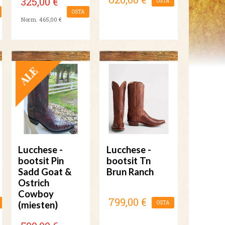
325,00 €
OSTA
OSTA
Norm. 465,00 €
TARJOUS
Lucchese -
Lucchese -
bootsit Pin
bootsit Tn
Sadd Goat &
Brun Ranch
Ostrich
Cowboy
799,00 €
(miesten)
OSTA