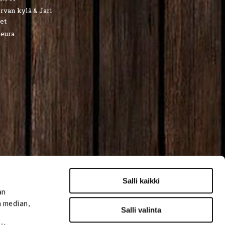
van kylä & Jari
et
seura
Salli kaikki
an
n median,
Salli valinta