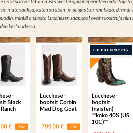
e on yksi arvostetuimmista westernjalkineperinteen edustajista, 
isia materiaaleja, kuten strutsin- ja alligaattorinnahkaa. Bränd
uodin, minkä ansiosta Lucchesen saappaat ovat suosittuja niin 
iden keskuudessa.
TARJOUS
hese -
Lucchese -
Lucchese -
sit Black
bootsit Corbin
bootsit
 Ranch
Mad Dog Goat
(naisten)
**koko 40½ (US
10C)**
,00 €
799,00 €
OSTA
OSTA