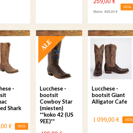
259,00 €
OSTA
Norm. 465,00 €
TARJOUS
hese -
Lucchese -
Lucchese -
sit
bootsit
bootsit Giant
nac
Cowboy Star
Alligator Cafe
ed Shark
(miesten)
**koko 42 (US
1 099,00 €
9EE)**
OSTA
,00 €
OSTA