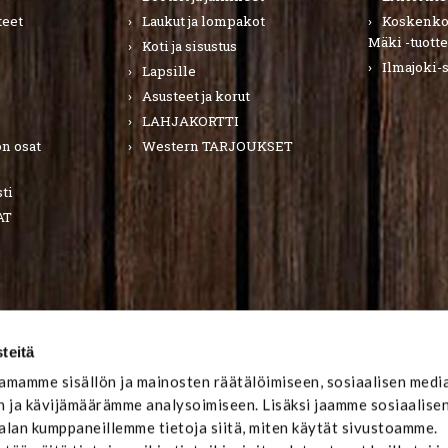
teet
Laukut ja lompakot
Koskenkor
Mäki -tuotte
Koti ja sisustus
Ilmajoki-
Lapsille
Asusteet ja korut
LAHJAKORTTI
n osat
Western TARJOUKSET
ti
AT
teitä
mamme sisällön ja mainosten räätälöimiseen, sosiaalisen medi
 ja kävijämäärämme analysoimiseen. Lisäksi jaamme sosiaalise
-alan kumppaneillemme tietoja siitä, miten käytät sivustoamme.