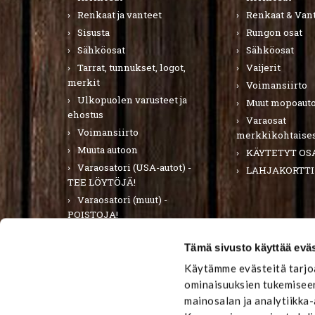
Renkaat ja vanteet
Renkaat & Van
Sisusta
Rungon osat
Sähköosat
Sähköosat
Tarrat, tunnukset, logot,
Vaijerit
merkit
Voimansiirto
Ulkopuolen varusteet ja
Muut mopoauto
ehostus
Varaosat
Voimansiirto
merkkikohtaises
Muuta autoon
KÄYTETYT OS
Varaosatori (USA-autot) -
LAHJAKORTTI
TEE LÖYTÖJÄ!
Varaosatori (muut) -
POISTOJA!
PURKUAUTOT
Tämä sivusto käyttää eväs
LAHJAKORTTI
Käytämme evästeitä tarjoa
ominaisuuksien tukemiseen
mainosalan ja analytiikka