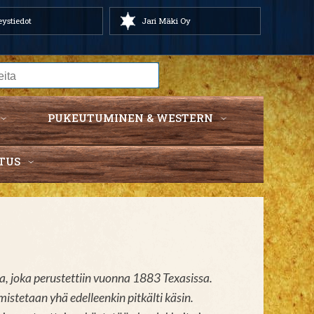
ystiedot
Jari Mäki Oy
PUKEUTUMINEN & WESTERN
TUS
, joka perustettiin vuonna 1883 Texasissa.
istetaan yhä edelleenkin pitkälti käsin.