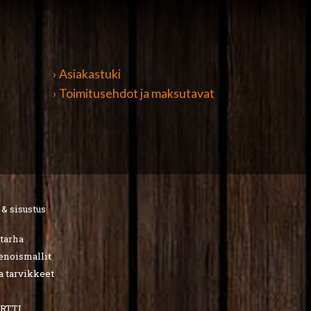
› Asiakastuki
› Toimitusehdot ja maksutavat
 & sisustus
utarha
ienoismallit
a tarvikkeet
RTTI