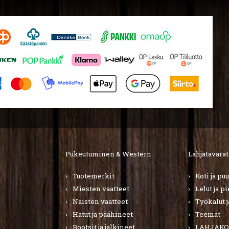
Pukeutuminen & Western
Lahjatavarat
Tuotemerkit
Koti ja pu
Miesten vaatteet
Lelut ja p
Naisten vaatteet
Työkalut j
Hatut ja päähineet
Teemat
Bootsit ja jalkineet
LAHJAKO