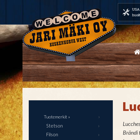
USA 
huol
Lu
Tuotemerkit »
Lucches
Stetson
Brändi 
Filson