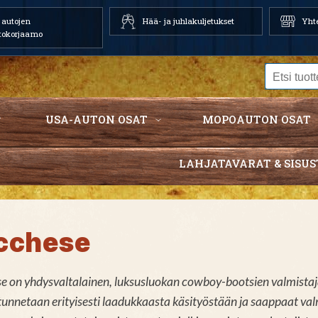
autojen
Hää- ja juhlakuljetukset
Yhte
tokorjaamo
USA-AUTON OSAT
MOPOAUTON OSAT
LAHJATAVARAT & SISUS
cchese
e on yhdysvaltalainen, luksusluokan cowboy-bootsien valmistaja
tunnetaan erityisesti laadukkaasta käsityöstään ja saappaat valm