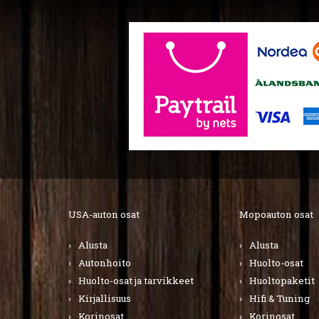
USA-auton osat
Mopoauton osat
Alusta
Alusta
Autonhoito
Huolto-osat
Huolto-osat ja tarvikkeet
Huoltopaketit
Kirjallisuus
Hifi & Tuning
Korinosat
Korinosat