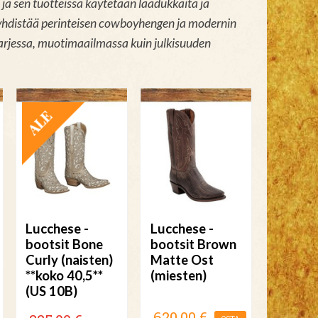
ja sen tuotteissa käytetään laadukkaita ja
i yhdistää perinteisen cowboyhengen ja modernin
arjessa, muotimaailmassa kuin julkisuuden
TARJOUS
Lucchese -
Lucchese -
bootsit Bone
bootsit Brown
Curly (naisten)
Matte Ost
**koko 40,5**
(miesten)
(US 10B)
620,00 €