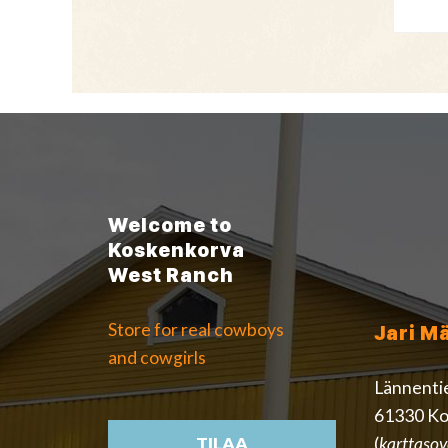
Welcome to
Koskenkorva
West Ranch
Store for real cowboys
Jari M
and cowgirls
Lännenti
61330 Ko
(
karttasov
TILAA