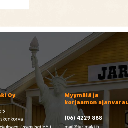
äki Oy
Myymälä ja
korjaamon ajanvara
e 5
(06) 4229 888
skenkorva
ellukseen: Lasipajantie 5
)
mail@jarimaki.fi