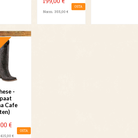
199,00 €
OSTA
Norm. 355,00 €
TARJOUS
hese -
paat
na Cafe
ten)
,00 €
OSTA
415,00 €