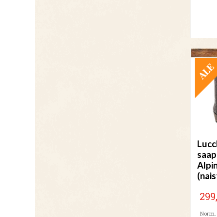
Lucc
saap
Alpi
(nais
299
Norm. 