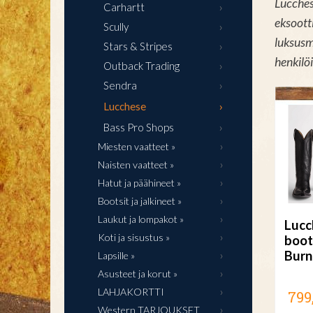
Lucches
Carhartt
eksoott
Scully
luksusm
Stars & Stripes
henkilö
Outback Trading
Sendra
Lucchese
Bass Pro Shops
Miesten vaatteet »
Naisten vaatteet »
Hatut ja päähineet »
Bootsit ja jalkineet »
Laukut ja lompakot »
Lucc
Koti ja sisustus »
boot
Burn
Lapsille »
Asusteet ja korut »
LAHJAKORTTI
799
Western TARJOUKSET