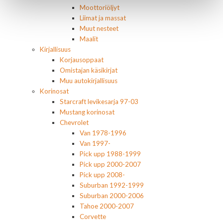
Moottoriöljyt
Liimat ja massat
Muut nesteet
Maalit
Kirjallisuus
Korjausoppaat
Omistajan käsikirjat
Muu autokirjallisuus
Korinosat
Starcraft levikesarja 97-03
Mustang korinosat
Chevrolet
Van 1978-1996
Van 1997-
Pick upp 1988-1999
Pick upp 2000-2007
Pick upp 2008-
Suburban 1992-1999
Suburban 2000-2006
Tahoe 2000-2007
Corvette