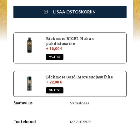
LISÄÄ OSTOSKORIIN
Bickmore BICK1 Nahan
puhdistusaine
+ 16,00 €
Bickmore Gard-More suojasuihke
+ 22,00 €
Saatavuus
Varastossa
Tuotekoodi
M5710.S53F