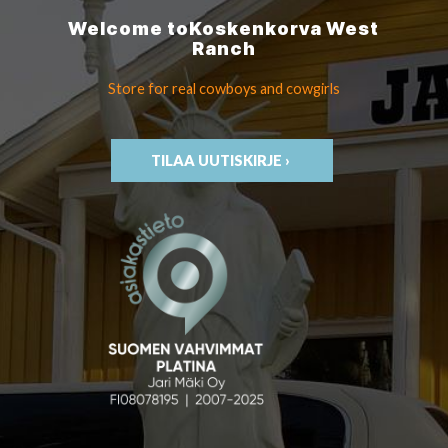
Welcome to
Koskenkorva
West
Ranch
Store for real cowboys
and cowgirls
TILAA UUTISKIRJE ›