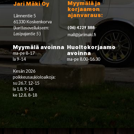
Myymälä ja
Jari Mäki Oy
korjaamon
ajanvaraus:
Lännentie 5
61330 Koskenkorva
(
karttasovellukseen:
(06) 4229 888
Lasipajantie 5
)
mail@jarimaki.fi
Myymälä avoinna
Huoltokorjaamo
avoinna
ma-pe 8-17
la 9-14
ma-pe 8.00-16.30
Kesän 2026
poikkeusaukioloaikoja:
su 26.7. 12-15
la 1.8. 9-16
ke 12.8. 8-18