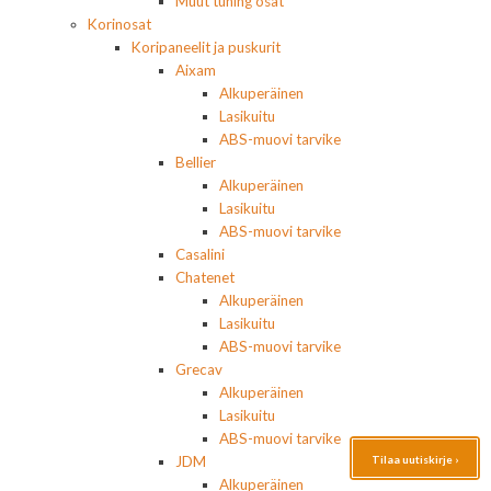
Muut tuning osat
Korinosat
Koripaneelit ja puskurit
Aixam
Alkuperäinen
Lasikuitu
ABS-muovi tarvike
Bellier
Alkuperäinen
Lasikuitu
ABS-muovi tarvike
Casalini
Chatenet
Alkuperäinen
Lasikuitu
ABS-muovi tarvike
Grecav
Alkuperäinen
Lasikuitu
ABS-muovi tarvike
Tilaa uutiskirje ›
JDM
Alkuperäinen