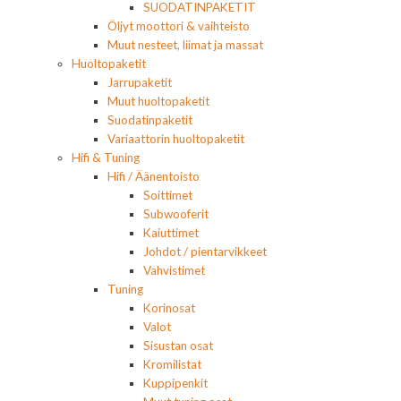
SUODATINPAKETIT
Öljyt moottori & vaihteisto
Muut nesteet, liimat ja massat
Huoltopaketit
Jarrupaketit
Muut huoltopaketit
Suodatinpaketit
Variaattorin huoltopaketit
Hifi & Tuning
Hifi / Äänentoisto
Soittimet
Subwooferit
Kaiuttimet
Johdot / pientarvikkeet
Vahvistimet
Tuning
Korinosat
Valot
Sisustan osat
Kromilistat
Kuppipenkit