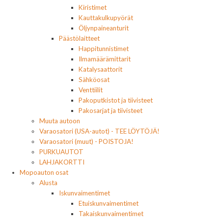
Kiristimet
Kauttakulkupyörät
Öljynpaineanturit
Päästölaitteet
Happitunnistimet
Ilmamäärämittarit
Katalysaattorit
Sähköosat
Venttiilit
Pakoputkistot ja tiivisteet
Pakosarjat ja tiivisteet
Muuta autoon
Varaosatori (USA-autot) - TEE LÖYTÖJÄ!
Varaosatori (muut) - POISTOJA!
PURKUAUTOT
LAHJAKORTTI
Mopoauton osat
Alusta
Iskunvaimentimet
Etuiskunvaimentimet
Takaiskunvaimentimet