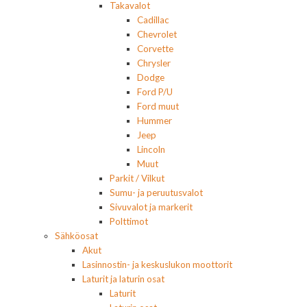
Takavalot
Cadillac
Chevrolet
Corvette
Chrysler
Dodge
Ford P/U
Ford muut
Hummer
Jeep
Lincoln
Muut
Parkit / Vilkut
Sumu- ja peruutusvalot
Sivuvalot ja markerit
Polttimot
Sähköosat
Akut
Lasinnostin- ja keskuslukon moottorit
Laturit ja laturin osat
Laturit