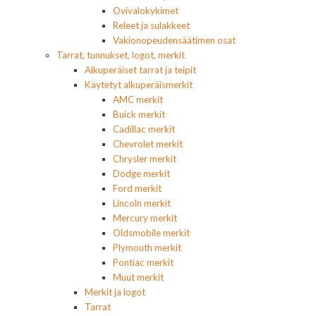
Ovivalokykimet
Releet ja sulakkeet
Vakionopeudensäätimen osat
Tarrat, tunnukset, logot, merkit
Alkuperäiset tarrat ja teipit
Käytetyt alkuperäismerkit
AMC merkit
Buick merkit
Cadillac merkit
Chevrolet merkit
Chrysler merkit
Dodge merkit
Ford merkit
Lincoln merkit
Mercury merkit
Oldsmobile merkit
Plymouth merkit
Pontiac merkit
Muut merkit
Merkit ja logot
Tarrat