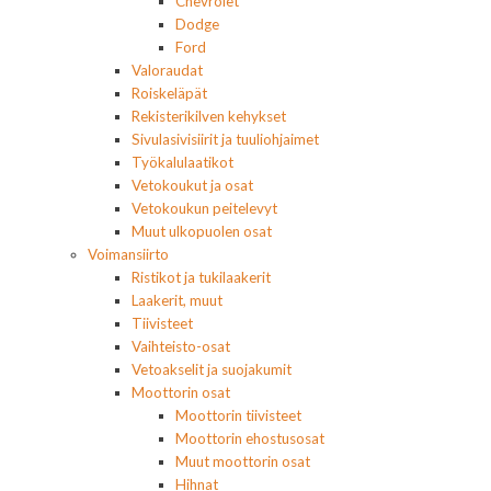
Chevrolet
Dodge
Ford
Valoraudat
Roiskeläpät
Rekisterikilven kehykset
Sivulasivisiirit ja tuuliohjaimet
Työkalulaatikot
Vetokoukut ja osat
Vetokoukun peitelevyt
Muut ulkopuolen osat
Voimansiirto
Ristikot ja tukilaakerit
Laakerit, muut
Tiivisteet
Vaihteisto-osat
Vetoakselit ja suojakumit
Moottorin osat
Moottorin tiivisteet
Moottorin ehostusosat
Muut moottorin osat
Hihnat