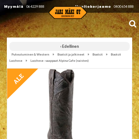
Myymälä
06 4229 888
Huoltokorjaamo
0400 654 888
‹ Edellinen
»
»
»
Pukeutuminen & Western
Bootsit ja jalkineet
Bootsit
Bootsit
»
Lucchese
Lucchese -saappaat Alpina Cafe (naisten)
TARJOUS