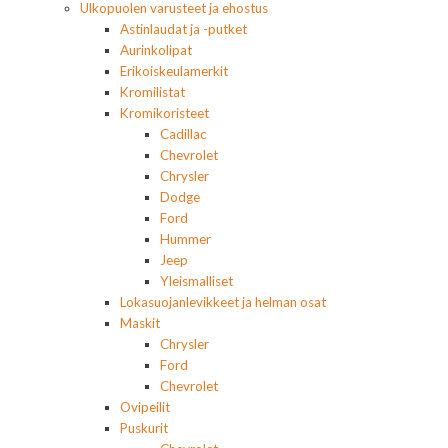
Ulkopuolen varusteet ja ehostus
Astinlaudat ja -putket
Aurinkolipat
Erikoiskeulamerkit
Kromilistat
Kromikoristeet
Cadillac
Chevrolet
Chrysler
Dodge
Ford
Hummer
Jeep
Yleismalliset
Lokasuojanlevikkeet ja helman osat
Maskit
Chrysler
Ford
Chevrolet
Ovipeilit
Puskurit