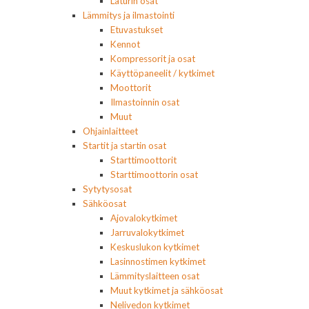
Laturin osat
Lämmitys ja ilmastointi
Etuvastukset
Kennot
Kompressorit ja osat
Käyttöpaneelit / kytkimet
Moottorit
Ilmastoinnin osat
Muut
Ohjainlaitteet
Startit ja startin osat
Starttimoottorit
Starttimoottorin osat
Sytytysosat
Sähköosat
Ajovalokytkimet
Jarruvalokytkimet
Keskuslukon kytkimet
Lasinnostimen kytkimet
Lämmityslaitteen osat
Muut kytkimet ja sähköosat
Nelivedon kytkimet