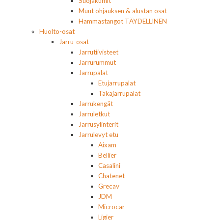
Suojakumit
Muut ohjauksen & alustan osat
Hammastangot TÄYDELLINEN
Huolto-osat
Jarru-osat
Jarrutiivisteet
Jarrurummut
Jarrupalat
Etujarrupalat
Takajarrupalat
Jarrukengät
Jarruletkut
Jarrusylinterit
Jarrulevyt etu
Aixam
Bellier
Casalini
Chatenet
Grecav
JDM
Microcar
Ligier