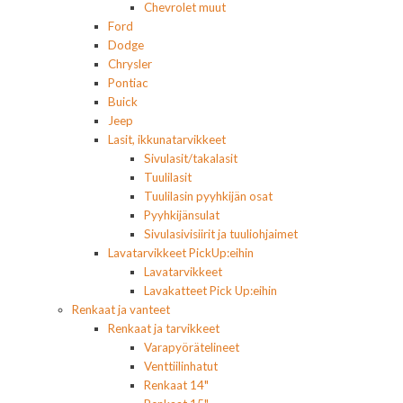
Chevrolet muut
Ford
Dodge
Chrysler
Pontiac
Buick
Jeep
Lasit, ikkunatarvikkeet
Sivulasit/takalasit
Tuulilasit
Tuulilasin pyyhkijän osat
Pyyhkijänsulat
Sivulasivisiirit ja tuuliohjaimet
Lavatarvikkeet PickUp:eihin
Lavatarvikkeet
Lavakatteet Pick Up:eihin
Renkaat ja vanteet
Renkaat ja tarvikkeet
Varapyörätelineet
Venttiilinhatut
Renkaat 14"