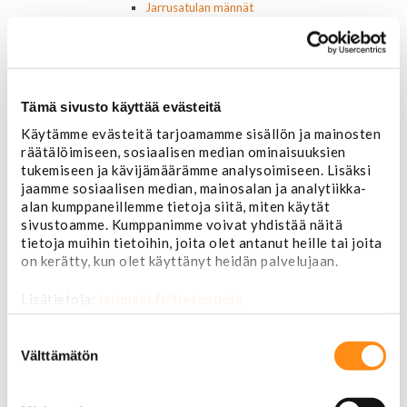
Jarrusatulan männät
Jarruletkut ja -vaijerit
Jarruliittimet ja ilmausruuvit
Muut jarruosat
Laakerit ja akselitiivisteet
Jäähdyttimet ja osat
Tämä sivusto käyttää evästeitä
Jäähdyttimet
Käytämme evästeitä tarjoamamme sisällön ja mainosten
Korkit
räätälöimiseen, sosiaalisen median ominaisuuksien
Letkut
tukemiseen ja kävijämäärämme analysoimiseen. Lisäksi
Termostaatit, kotelot, tiivisteet
jaamme sosiaalisen median, mainosalan ja analytiikka-
Lämpötila-anturit
alan kumppaneillemme tietoja siitä, miten käytät
Vesipumput ja tiivisteet
sivustoamme. Kumppanimme voivat yhdistää näitä
Vapaatuulettimet ja viskokytkimet
tietoja muihin tietoihin, joita olet antanut heille tai joita
Kiinnikkeet ja pidikkeet
on kerätty, kun olet käyttänyt heidän palvelujaan.
Nivelet ja puslat
Alapallonivelet
Lisätietoja:
jarimaki.fi/tietosuoja
Yläpallonivelet
Raidetangonpäät sisempi
Suostumuksen
Raidetangonpäät ulompi
valinta
Välttämätön
Vakaajan linkit
Polttoaine- ja ilmanottolaitteet