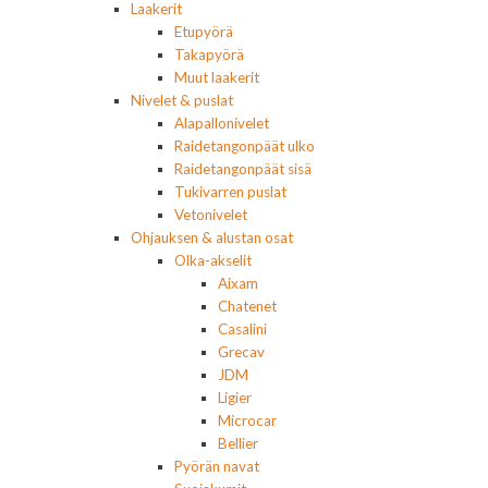
Laakerit
Etupyörä
Takapyörä
Muut laakerit
Nivelet & puslat
Alapallonivelet
Raidetangonpäät ulko
Raidetangonpäät sisä
Tukivarren puslat
Vetonivelet
Ohjauksen & alustan osat
Olka-akselit
Aixam
Chatenet
Casalini
Grecav
JDM
Ligier
Microcar
Bellier
Pyörän navat