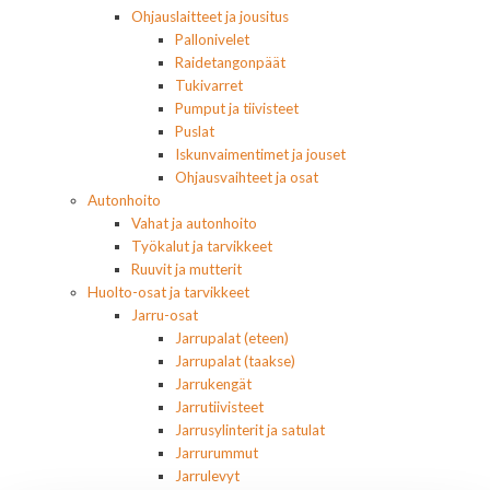
Ohjauslaitteet ja jousitus
Pallonivelet
Raidetangonpäät
Tukivarret
Pumput ja tiivisteet
Puslat
Iskunvaimentimet ja jouset
Ohjausvaihteet ja osat
Autonhoito
Vahat ja autonhoito
Työkalut ja tarvikkeet
Ruuvit ja mutterit
Huolto-osat ja tarvikkeet
Jarru-osat
Jarrupalat (eteen)
Jarrupalat (taakse)
Jarrukengät
Jarrutiivisteet
Jarrusylinterit ja satulat
Jarrurummut
Jarrulevyt