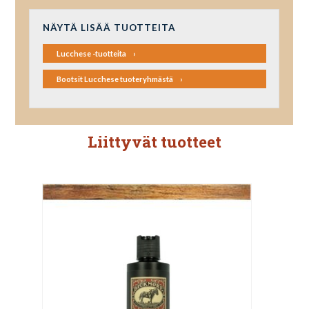
NÄYTÄ LISÄÄ TUOTTEITA
Lucchese -tuotteita
Bootsit Lucchese tuoteryhmästä
Liittyvät tuotteet