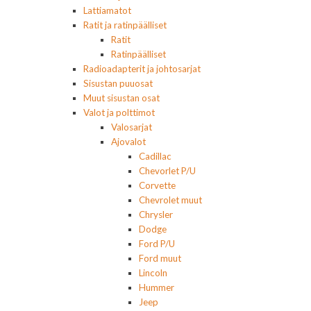
Lattiamatot
Ratit ja ratinpäälliset
Ratit
Ratinpäälliset
Radioadapterit ja johtosarjat
Sisustan puuosat
Muut sisustan osat
Valot ja polttimot
Valosarjat
Ajovalot
Cadillac
Chevorlet P/U
Corvette
Chevrolet muut
Chrysler
Dodge
Ford P/U
Ford muut
Lincoln
Hummer
Jeep