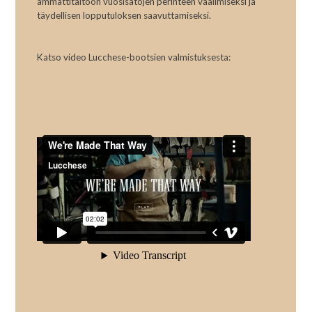
ammattitaitoon vuosisatojen perinteen vaalimiseksi ja
täydellisen lopputuloksen saavuttamiseksi.
Katso video Lucchese-bootsien valmistuksesta: