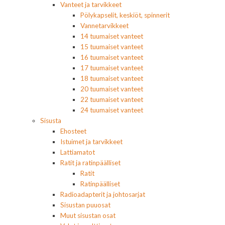
Vanteet ja tarvikkeet
Pölykapselit, keskiöt, spinnerit
Vannetarvikkeet
14 tuumaiset vanteet
15 tuumaiset vanteet
16 tuumaiset vanteet
17 tuumaiset vanteet
18 tuumaiset vanteet
20 tuumaiset vanteet
22 tuumaiset vanteet
24 tuumaiset vanteet
Sisusta
Ehosteet
Istuimet ja tarvikkeet
Lattiamatot
Ratit ja ratinpäälliset
Ratit
Ratinpäälliset
Radioadapterit ja johtosarjat
Sisustan puuosat
Muut sisustan osat