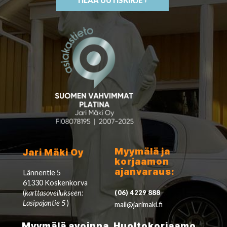
TILAA UUTISKIRJE ›
Myymälä ja
Jari Mäki Oy
korjaamon
ajanvaraus:
Lännentie 5
61330 Koskenkorva
(
karttasovellukseen:
(06) 4229 888
Lasipajantie 5
)
mail@jarimaki.fi
Myymälä avoinna
Huoltokorjaamo