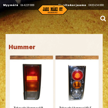
Myymälä
06 4229 888
Huoltokorjaamo
0400 654 888
Hummer