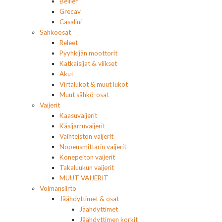
Bellier
Grecav
Casalini
Sähköosat
Releet
Pyyhkijän moottorit
Katkaisijat & viikset
Akut
Virtalukot & muut lukot
Muut sähkö-osat
Vaijerit
Kaasuvaijerit
Käsijarruvaijerit
Vaihteiston vaijerit
Nopeusmittarin vaijerit
Konepeiton vaijerit
Takaluukun vaijerit
MUUT VAIJERIT
Voimansiirto
Jäähdyttimet & osat
Jäähdyttimet
Jäähdyttimen korkit