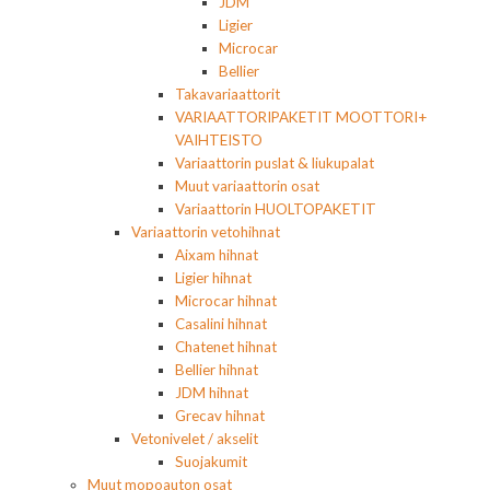
JDM
Ligier
Microcar
Bellier
Takavariaattorit
VARIAATTORIPAKETIT MOOTTORI+
VAIHTEISTO
Variaattorin puslat & liukupalat
Muut variaattorin osat
Variaattorin HUOLTOPAKETIT
Variaattorin vetohihnat
Aixam hihnat
Ligier hihnat
Microcar hihnat
Casalini hihnat
Chatenet hihnat
Bellier hihnat
JDM hihnat
Grecav hihnat
Vetonivelet / akselit
Suojakumit
Muut mopoauton osat