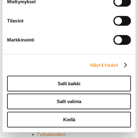
Mieltymykset
Chrysler
Dodge
Ford
Tilastot
Hummer
Jeep
Yleismalliset
Markkinointi
Lokasuojanlevikkeet ja helman osat
Maskit
Chrysler
Ford
Näytä tiedot
Chevrolet
Ovipeilit
Puskurit
Salli kaikki
Chevrolet
Dodge
Salli valinta
Ford
Valoraudat
Roiskeläpät
Kiellä
Rekisterikilven kehykset
Sivulasivisiirit ja tuuliohjaimet
Työkalulaatikot