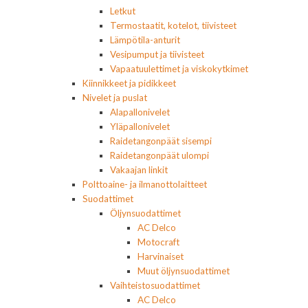
Letkut
Termostaatit, kotelot, tiivisteet
Lämpötila-anturit
Vesipumput ja tiivisteet
Vapaatuulettimet ja viskokytkimet
Kiinnikkeet ja pidikkeet
Nivelet ja puslat
Alapallonivelet
Yläpallonivelet
Raidetangonpäät sisempi
Raidetangonpäät ulompi
Vakaajan linkit
Polttoaine- ja ilmanottolaitteet
Suodattimet
Öljynsuodattimet
AC Delco
Motocraft
Harvinaiset
Muut öljynsuodattimet
Vaihteistosuodattimet
AC Delco