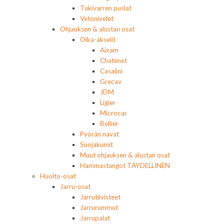
Tukivarren puslat
Vetonivelet
Ohjauksen & alustan osat
Olka-akselit
Aixam
Chatenet
Casalini
Grecav
JDM
Ligier
Microcar
Bellier
Pyörän navat
Suojakumit
Muut ohjauksen & alustan osat
Hammastangot TÄYDELLINEN
Huolto-osat
Jarru-osat
Jarrutiivisteet
Jarrurummut
Jarrupalat