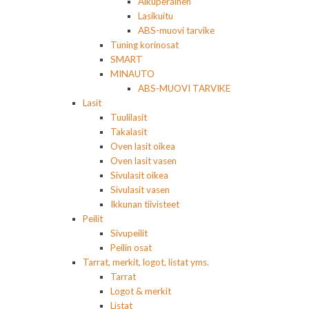
Alkuperäinen
Lasikuitu
ABS-muovi tarvike
Tuning korinosat
SMART
MINAUTO
ABS-MUOVI TARVIKE
Lasit
Tuulilasit
Takalasit
Oven lasit oikea
Oven lasit vasen
Sivulasit oikea
Sivulasit vasen
Ikkunan tiivisteet
Peilit
Sivupeilit
Peilin osat
Tarrat, merkit, logot, listat yms.
Tarrat
Logot & merkit
Listat