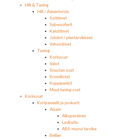
Hifi & Tuning
Hifi / Äänentoisto
Soittimet
Subwooferit
Kaiuttimet
Johdot / pientarvikkeet
Vahvistimet
Tuning
Korinosat
Valot
Sisustan osat
Kromilistat
Kuppipenkit
Muut tuning osat
Korinosat
Koripaneelit ja puskurit
Aixam
Alkuperäinen
Lasikuitu
ABS-muovi tarvike
Bellier