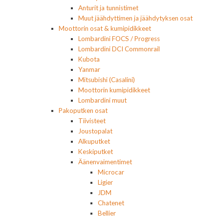
Anturit ja tunnistimet
Muut jäähdyttimen ja jäähdytyksen osat
Moottorin osat & kumipidikkeet
Lombardini FOCS / Progress
Lombardini DCI Commonrail
Kubota
Yanmar
Mitsubishi (Casalini)
Moottorin kumipidikkeet
Lombardini muut
Pakoputken osat
Tiivisteet
Joustopalat
Alkuputket
Keskiputket
Äänenvaimentimet
Microcar
Ligier
JDM
Chatenet
Bellier