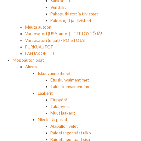
Sähköosat
Venttiilit
Pakoputkistot ja tiivisteet
Pakosarjat ja tiivisteet
Muuta autoon
Varaosatori (USA-autot) - TEE LÖYTÖJÄ!
Varaosatori (muut) - POISTOJA!
PURKUAUTOT
LAHJAKORTTI
Mopoauton osat
Alusta
Iskunvaimentimet
Etuiskunvaimentimet
Takaiskunvaimentimet
Laakerit
Etupyörä
Takapyörä
Muut laakerit
Nivelet & puslat
Alapallonivelet
Raidetangonpäät ulko
Raidetangonpäät sisä