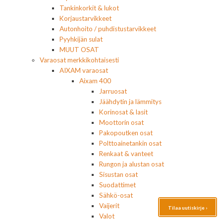
Tankinkorkit & lukot
Korjaustarvikkeet
Autonhoito / puhdistustarvikkeet
Pyyhkijän sulat
MUUT OSAT
Varaosat merkkikohtaisesti
AIXAM varaosat
Aixam 400
Jarruosat
Jäähdytin ja lämmitys
Korinosat & lasit
Moottorin osat
Pakopoutken osat
Polttoainetankin osat
Renkaat & vanteet
Rungon ja alustan osat
Sisustan osat
Suodattimet
Sähkö-osat
Vaijerit
Tilaa uutiskirje ›
Valot