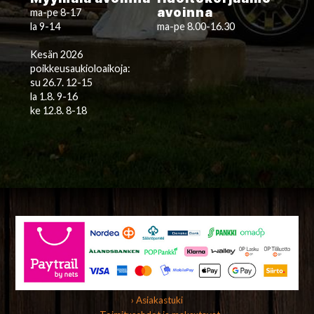
avoinna
ma-pe 8-17
la 9-14
ma-pe 8.00-16.30
Kesän 2026
poikkeusaukioloaikoja:
su 26.7. 12-15
la 1.8. 9-16
ke 12.8. 8-18
› Asiakastuki