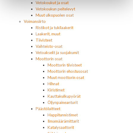
Vetokoukut ja osat
Vetokoukun peitelevyt
Muut ulkopuolen osat
Voimansiirto
Ristikot ja tukilaakerit
Laakerit, muut
Tiivisteet
Vaihteisto-osat
Vetoakselit ja suojakumit
Moottorin osat
Moottorin tiivisteet
Moottorin ehostusosat
Muut moottorin osat
Hihnat
Kiristimet
Kauttakulkupyörät
Öljynpaineanturit
Päästölaitteet
Happitunnistimet
Ilmamäärämittarit
Katalysaattorit