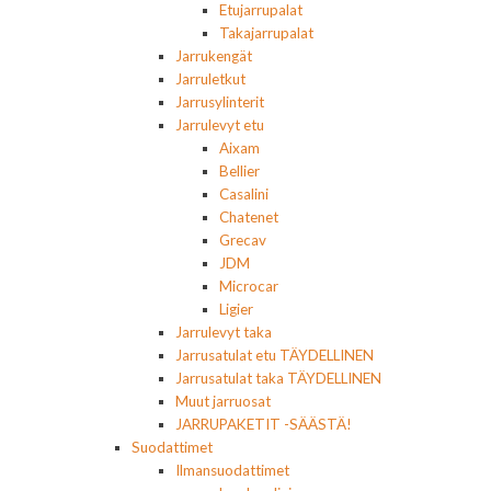
Etujarrupalat
Takajarrupalat
Jarrukengät
Jarruletkut
Jarrusylinterit
Jarrulevyt etu
Aixam
Bellier
Casalini
Chatenet
Grecav
JDM
Microcar
Ligier
Jarrulevyt taka
Jarrusatulat etu TÄYDELLINEN
Jarrusatulat taka TÄYDELLINEN
Muut jarruosat
JARRUPAKETIT -SÄÄSTÄ!
Suodattimet
Ilmansuodattimet