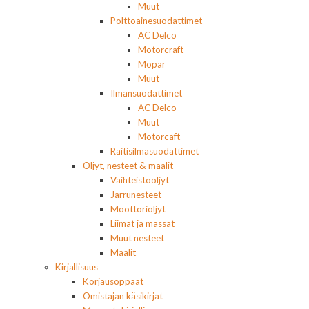
Muut
Polttoainesuodattimet
AC Delco
Motorcraft
Mopar
Muut
Ilmansuodattimet
AC Delco
Muut
Motorcaft
Raitisilmasuodattimet
Öljyt, nesteet & maalit
Vaihteistoöljyt
Jarrunesteet
Moottoriöljyt
Liimat ja massat
Muut nesteet
Maalit
Kirjallisuus
Korjausoppaat
Omistajan käsikirjat