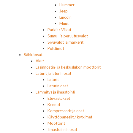
Hummer
Jeep
Lincoln
Muut
Parkit / Vilkut
Sumu- ja peruutusvalot
Sivuvalot ja markerit
Polttimot
Sähköosat
Akut
Lasinnostin- ja keskuslukon moottorit
Laturit ja laturin osat
Laturit
Laturin osat
Lämmitys ja ilmastointi
Etuvastukset
Kennot
Kompressorit ja osat
Käyttöpaneelit / kytkimet
Moottorit
Ilmastoinnin osat