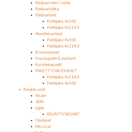
Renkaat talvi / nasta
Renkaat kitka
Peltivanteet
Pulttijako 4x100
Pulttijako 4x114,3
Alumiinivanteet
Pulttijako 4x100
Pulttijako 4x114,3
Kromivanteet
Pyöränpultit & mutterit
Koristekapselit
PAKETTITARJOUKSET
Pulttijako 4x114,3
Pulttijako 4x100
Rungon osat
Aixam
JDM
Ligier
RÄJÄYTYSKUVAT
Chatenet
Microcar