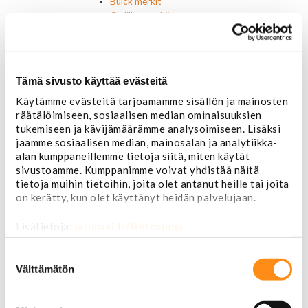
Buick merkit
Cadillac merkit
Chevrolet merkit
Chrysler merkit
Dodge merkit
Ford merkit
Tämä sivusto käyttää evästeitä
Lincoln merkit
Käytämme evästeitä tarjoamamme sisällön ja mainosten
Mercury merkit
räätälöimiseen, sosiaalisen median ominaisuuksien
Oldsmobile merkit
tukemiseen ja kävijämäärämme analysoimiseen. Lisäksi
Plymouth merkit
jaamme sosiaalisen median, mainosalan ja analytiikka-
Pontiac merkit
alan kumppaneillemme tietoja siitä, miten käytät
Muut merkit
sivustoamme. Kumppanimme voivat yhdistää näitä
Merkit ja logot
tietoja muihin tietoihin, joita olet antanut heille tai joita
Tarrat
on kerätty, kun olet käyttänyt heidän palvelujaan.
Ulkopuolen varusteet ja ehostus
Astinlaudat ja -putket
Lisätietoja:
jarimaki.fi/tietosuoja
Aurinkolipat
Erikoiskeulamerkit
Suostumuksen
Kromilistat
valinta
Välttämätön
Kromikoristeet
Cadillac
Chevrolet