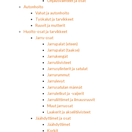
Ohjausvaihteet ja osat
Autonhoito
Vahat ja autonhoito
Työkalut ja tarvikkeet
Ruuvit ja mutterit
Huolto-osat ja tarvikkeet
Jarru-osat
Jarrupalat (eteen)
Jarrupalat (taakse)
Jarrukengät
Jarrutiivisteet
Jarrusylinterit ja satulat
Jarrurummut
Jarrulevyt
Jarrusatulan männät
Jarruletkut ja -vaijerit
Jarruliittimet ja ilmausruuvit
Muut jarruosat
Laakerit ja akselitiivisteet
Jäähdyttimet ja osat
Jäähdyttimet
Korkit