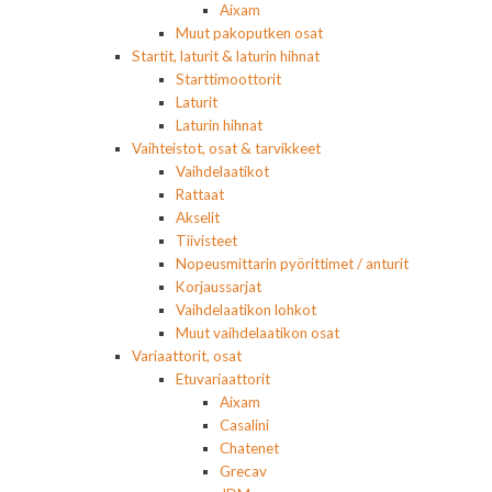
Aixam
Muut pakoputken osat
Startit, laturit & laturin hihnat
Starttimoottorit
Laturit
Laturin hihnat
Vaihteistot, osat & tarvikkeet
Vaihdelaatikot
Rattaat
Akselit
Tiivisteet
Nopeusmittarin pyörittimet / anturit
Korjaussarjat
Vaihdelaatikon lohkot
Muut vaihdelaatikon osat
Variaattorit, osat
Etuvariaattorit
Aixam
Casalini
Chatenet
Grecav