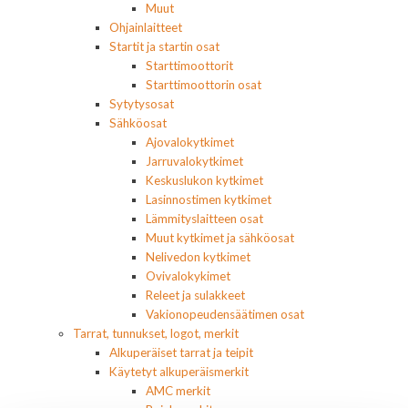
Muut
Ohjainlaitteet
Startit ja startin osat
Starttimoottorit
Starttimoottorin osat
Sytytysosat
Sähköosat
Ajovalokytkimet
Jarruvalokytkimet
Keskuslukon kytkimet
Lasinnostimen kytkimet
Lämmityslaitteen osat
Muut kytkimet ja sähköosat
Nelivedon kytkimet
Ovivalokykimet
Releet ja sulakkeet
Vakionopeudensäätimen osat
Tarrat, tunnukset, logot, merkit
Alkuperäiset tarrat ja teipit
Käytetyt alkuperäismerkit
AMC merkit