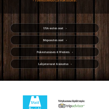
› Toimitusehdot ja maksutavat
USA-auton osat
Mopoauton osat
Pukeutuminen & Western
Lahjatavarat & sisustus