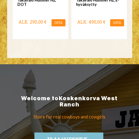
Takavalo Hummer H2,
Takavalo Hummer H2, E-
DOT
hyväksytty
ALK.
290,00 €
ALK.
490,00 €
OSTA
OSTA
Welcome to
Koskenkorva
West
Ranch
Store for real cowboys
and cowgirls