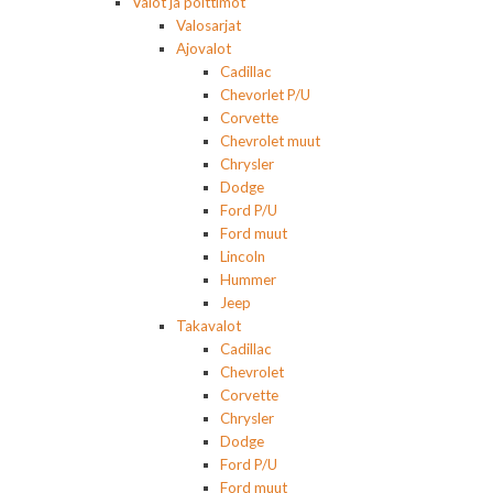
Valot ja polttimot
Valosarjat
Ajovalot
Cadillac
Chevorlet P/U
Corvette
Chevrolet muut
Chrysler
Dodge
Ford P/U
Ford muut
Lincoln
Hummer
Jeep
Takavalot
Cadillac
Chevrolet
Corvette
Chrysler
Dodge
Ford P/U
Ford muut