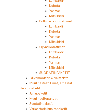
Lombardini
Kubota
Yanmar
Mitsubishi
Polttoainesuodattimet
Lombardini
Kubota
Yanmar
Mitsubishi
Öljynsuodattimet
Lombardini
Kubota
Yanmar
Mitsubishi
SUODATINPAKETIT
Öljyt moottori & vaihteisto
Muut nesteet, liimat ja massat
Huoltopaketit
Jarrupaketit
Muut huoltopaketit
Suodatinpaketit
Variaattorin huoltopaketit