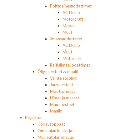
Polttoainesuodattimet
AC Delco
Motorcraft
Mopar
Muut
Ilmansuodattimet
AC Delco
Muut
Motorcaft
Raitisilmasuodattimet
Öljyt, nesteet & maalit
Vaihteistoöljyt
Jarrunesteet
Moottoriöljyt
Liimat ja massat
Muut nesteet
Maalit
Kirjallisuus
Korjausoppaat
Omistajan käsikirjat
Muu autokirjallisuus