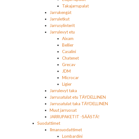
Takajarrupalat
Jarrukengät
Jarruletkut
Jarrusylinterit
Jarrulevyt etu
Aixam
Bellier
Casalini
Chatenet
Grecav
JDM
Microcar
Ligier
Jarrulevyt taka
Jarrusatulat etu TÄYDELLINEN
Jarrusatulat taka TÄYDELLINEN
Muut jarruosat
JARRUPAKETIT -SÄÄSTÄ!
Suodattimet
Ilmansuodattimet
Lombardini