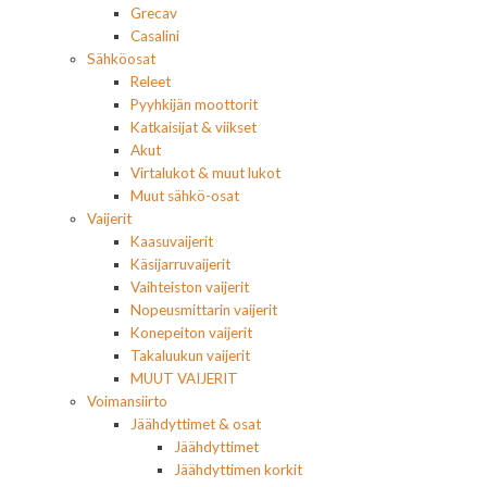
Grecav
Casalini
Sähköosat
Releet
Pyyhkijän moottorit
Katkaisijat & viikset
Akut
Virtalukot & muut lukot
Muut sähkö-osat
Vaijerit
Kaasuvaijerit
Käsijarruvaijerit
Vaihteiston vaijerit
Nopeusmittarin vaijerit
Konepeiton vaijerit
Takaluukun vaijerit
MUUT VAIJERIT
Voimansiirto
Jäähdyttimet & osat
Jäähdyttimet
Jäähdyttimen korkit