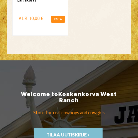
Lahjakortti
ALK.
10,00 €
OSTA
Welcome to
Koskenkorva
West
Ranch
Store for real cowboys
and cowgirls
TILAA UUTISKIRJE ›