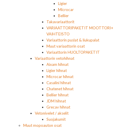
Ligier
Microcar
Bellier
Takavariaattorit
VARIAATTORIPAKETIT MOOTTORI+
VAIHTEISTO
Variaattorin puslat & liukupalat
Muut variaattorin osat
Variaattorin HUOLTOPAKETIT
Variaattorin vetohihnat
Aixam hihnat
Ligier hihnat
Microcar hihnat
Casalini hihnat
Chatenet hihnat
Bellier hihnat
JDM hihnat
Grecav hihnat
Vetonivelet / akselit
Suojakumit
Muut mopoauton osat