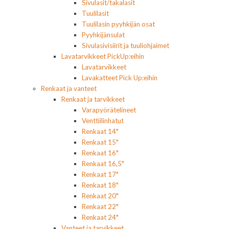
Sivulasit/takalasit
Tuulilasit
Tuulilasin pyyhkijän osat
Pyyhkijänsulat
Sivulasivisiirit ja tuuliohjaimet
Lavatarvikkeet PickUp:eihin
Lavatarvikkeet
Lavakatteet Pick Up:eihin
Renkaat ja vanteet
Renkaat ja tarvikkeet
Varapyörätelineet
Venttiilinhatut
Renkaat 14"
Renkaat 15"
Renkaat 16"
Renkaat 16,5"
Renkaat 17"
Renkaat 18"
Renkaat 20"
Renkaat 22"
Renkaat 24"
Vanteet ja tarvikkeet