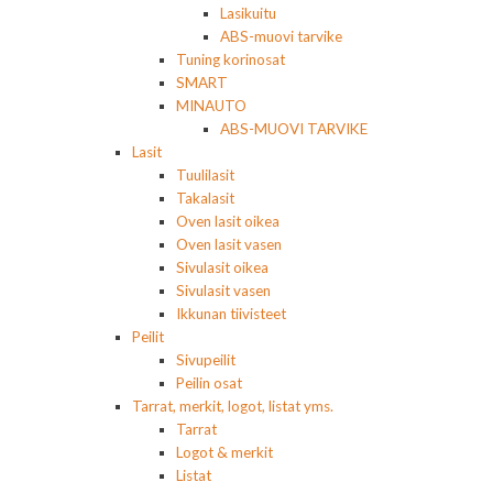
Lasikuitu
ABS-muovi tarvike
Tuning korinosat
SMART
MINAUTO
ABS-MUOVI TARVIKE
Lasit
Tuulilasit
Takalasit
Oven lasit oikea
Oven lasit vasen
Sivulasit oikea
Sivulasit vasen
Ikkunan tiivisteet
Peilit
Sivupeilit
Peilin osat
Tarrat, merkit, logot, listat yms.
Tarrat
Logot & merkit
Listat