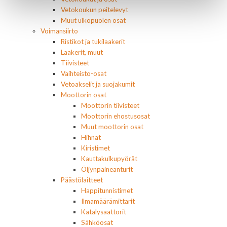
Vetokoukun peitelevyt
Muut ulkopuolen osat
Voimansiirto
Ristikot ja tukilaakerit
Laakerit, muut
Tiivisteet
Vaihteisto-osat
Vetoakselit ja suojakumit
Moottorin osat
Moottorin tiivisteet
Moottorin ehostusosat
Muut moottorin osat
Hihnat
Kiristimet
Kauttakulkupyörät
Öljynpaineanturit
Päästölaitteet
Happitunnistimet
Ilmamäärämittarit
Katalysaattorit
Sähköosat