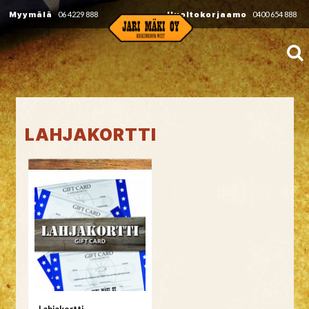
Myymälä
06 4229 888
Huoltokorjaamo
0400 654 888
LAHJAKORTTI