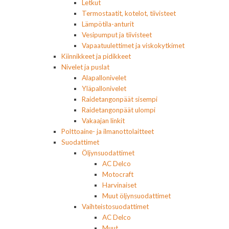
Letkut
Termostaatit, kotelot, tiivisteet
Lämpötila-anturit
Vesipumput ja tiivisteet
Vapaatuulettimet ja viskokytkimet
Kiinnikkeet ja pidikkeet
Nivelet ja puslat
Alapallonivelet
Yläpallonivelet
Raidetangonpäät sisempi
Raidetangonpäät ulompi
Vakaajan linkit
Polttoaine- ja ilmanottolaitteet
Suodattimet
Öljynsuodattimet
AC Delco
Motocraft
Harvinaiset
Muut öljynsuodattimet
Vaihteistosuodattimet
AC Delco
Muut