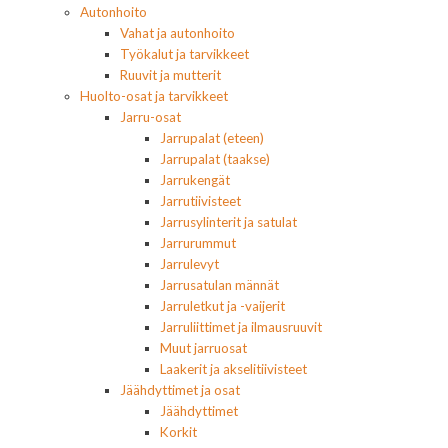
Autonhoito
Vahat ja autonhoito
Työkalut ja tarvikkeet
Ruuvit ja mutterit
Huolto-osat ja tarvikkeet
Jarru-osat
Jarrupalat (eteen)
Jarrupalat (taakse)
Jarrukengät
Jarrutiivisteet
Jarrusylinterit ja satulat
Jarrurummut
Jarrulevyt
Jarrusatulan männät
Jarruletkut ja -vaijerit
Jarruliittimet ja ilmausruuvit
Muut jarruosat
Laakerit ja akselitiivisteet
Jäähdyttimet ja osat
Jäähdyttimet
Korkit