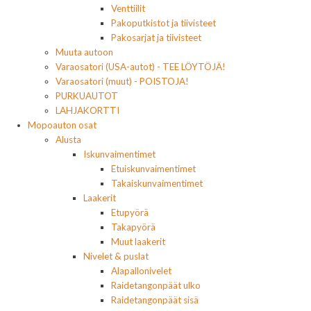
Venttiilit
Pakoputkistot ja tiivisteet
Pakosarjat ja tiivisteet
Muuta autoon
Varaosatori (USA-autot) - TEE LÖYTÖJÄ!
Varaosatori (muut) - POISTOJA!
PURKUAUTOT
LAHJAKORTTI
Mopoauton osat
Alusta
Iskunvaimentimet
Etuiskunvaimentimet
Takaiskunvaimentimet
Laakerit
Etupyörä
Takapyörä
Muut laakerit
Nivelet & puslat
Alapallonivelet
Raidetangonpäät ulko
Raidetangonpäät sisä