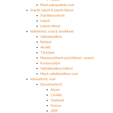
Muut pakoputken osat
Startit, laturit & laturin hihnat
Starttimoottorit
Laturit
Laturin hihnat
Vaihteistot, osat & tarvikkeet
Vaihdelaatikot
Rattaat
Akselit
Tiivisteet
Nopeusmittarin pyörittimet / anturit
Korjaussarjat
Vaihdelaatikon lohkot
Muut vaihdelaatikon osat
Variaattorit, osat
Etuvariaattorit
Aixam
Casalini
Chatenet
Grecav
JDM