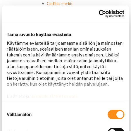
Cadillac merkit
Chevrolet merkit
Chrysler merkit
Dodge merkit
Ford merkit
Tämä sivusto käyttää evästeitä
Lincoln merkit
Mercury merkit
Käytämme evästeitä tarjoamamme sisällön ja mainosten
Oldsmobile merkit
räätälöimiseen, sosiaalisen median ominaisuuksien
Plymouth merkit
tukemiseen ja kävijämäärämme analysoimiseen. Lisäksi
Pontiac merkit
jaamme sosiaalisen median, mainosalan ja analytiikka-
Muut merkit
alan kumppaneillemme tietoja siitä, miten käytät
Merkit ja logot
sivustoamme. Kumppanimme voivat yhdistää näitä
Tarrat
tietoja muihin tietoihin, joita olet antanut heille tai joita
Ulkopuolen varusteet ja ehostus
on kerätty, kun olet käyttänyt heidän palvelujaan.
Astinlaudat ja -putket
Aurinkolipat
Lisätietoja:
jarimaki.fi/tietosuoja
Erikoiskeulamerkit
Suostumuksen
Kromilistat
valinta
Välttämätön
Kromikoristeet
Cadillac
Chevrolet