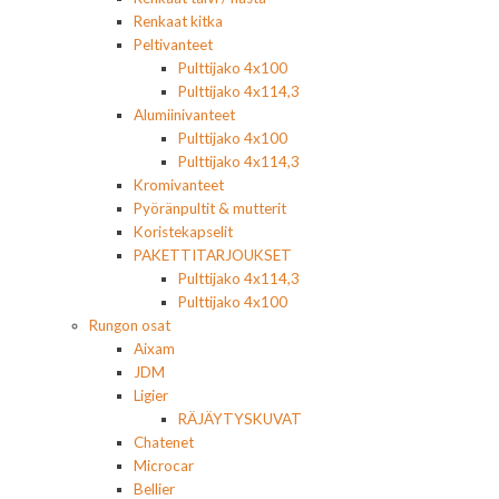
Renkaat kitka
Peltivanteet
Pulttijako 4x100
Pulttijako 4x114,3
Alumiinivanteet
Pulttijako 4x100
Pulttijako 4x114,3
Kromivanteet
Pyöränpultit & mutterit
Koristekapselit
PAKETTITARJOUKSET
Pulttijako 4x114,3
Pulttijako 4x100
Rungon osat
Aixam
JDM
Ligier
RÄJÄYTYSKUVAT
Chatenet
Microcar
Bellier