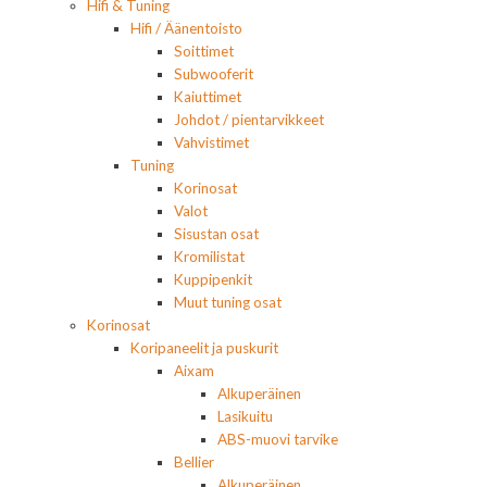
Hifi & Tuning
Hifi / Äänentoisto
Soittimet
Subwooferit
Kaiuttimet
Johdot / pientarvikkeet
Vahvistimet
Tuning
Korinosat
Valot
Sisustan osat
Kromilistat
Kuppipenkit
Muut tuning osat
Korinosat
Koripaneelit ja puskurit
Aixam
Alkuperäinen
Lasikuitu
ABS-muovi tarvike
Bellier
Alkuperäinen