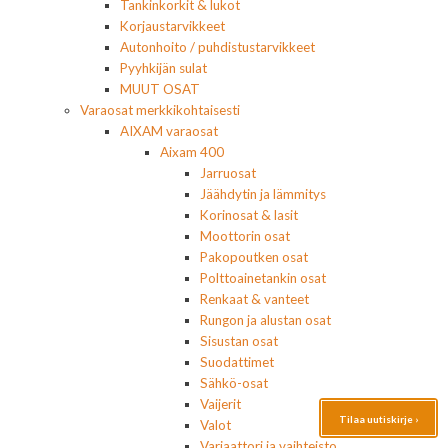
Tankinkorkit & lukot
Korjaustarvikkeet
Autonhoito / puhdistustarvikkeet
Pyyhkijän sulat
MUUT OSAT
Varaosat merkkikohtaisesti
AIXAM varaosat
Aixam 400
Jarruosat
Jäähdytin ja lämmitys
Korinosat & lasit
Moottorin osat
Pakopoutken osat
Polttoainetankin osat
Renkaat & vanteet
Rungon ja alustan osat
Sisustan osat
Suodattimet
Sähkö-osat
Vaijerit
Tilaa uutiskirje ›
Valot
Variaattori ja vaihteisto