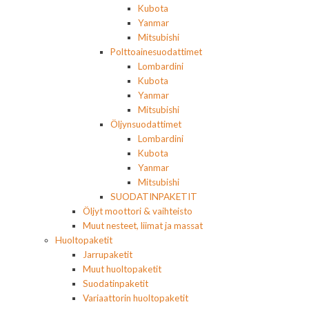
Kubota
Yanmar
Mitsubishi
Polttoainesuodattimet
Lombardini
Kubota
Yanmar
Mitsubishi
Öljynsuodattimet
Lombardini
Kubota
Yanmar
Mitsubishi
SUODATINPAKETIT
Öljyt moottori & vaihteisto
Muut nesteet, liimat ja massat
Huoltopaketit
Jarrupaketit
Muut huoltopaketit
Suodatinpaketit
Variaattorin huoltopaketit