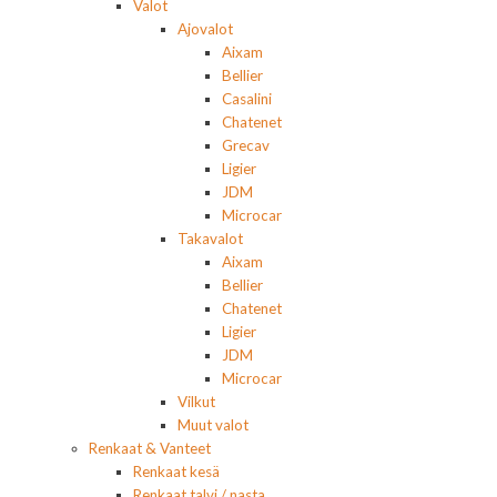
Valot
Ajovalot
Aixam
Bellier
Casalini
Chatenet
Grecav
Ligier
JDM
Microcar
Takavalot
Aixam
Bellier
Chatenet
Ligier
JDM
Microcar
Vilkut
Muut valot
Renkaat & Vanteet
Renkaat kesä
Renkaat talvi / nasta