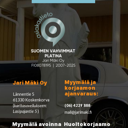
Myymälä ja
Jari Mäki Oy
korjaamon
ajanvaraus:
Lännentie 5
61330 Koskenkorva
(
karttasovellukseen:
(06) 4229 888
Lasipajantie 5
)
mail@jarimaki.fi
Myymälä avoinna
Huoltokorjaamo