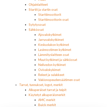
Ohjainlaitteet
Startit ja startin osat
Starttimoottorit
Starttimoottorin osat
Sytytysosat
Sähköosat
Ajovalokytkimet
Jarruvalokytkimet
Keskuslukon kytkimet
Lasinnostimen kytkimet
Lämmityslaitteen osat
Muut kytkimet ja sähköosat
Nelivedon kytkimet
Ovivalokykimet
Releet ja sulakkeet
Vakionopeudensäätimen osat
Tarrat, tunnukset, logot, merkit
Alkuperäiset tarrat ja teipit
Käytetyt alkuperäismerkit
AMC merkit
Buick merkit