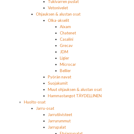
Tukivarren puslat
Vetonivelet
Ohjauksen & alustan osat
Olka-akselit
Aixam
Chatenet
Casalini
Grecav
JDM
Ligier
Microcar
Bellier
Pyörän navat
Suojakumit
Muut ohjauksen & alustan osat
Hammastangot TÄYDELLINEN
Huolto-osat
Jarru-osat
Jarrutiivisteet
Jarrurummut
Jarrupalat
Etujarrupalat