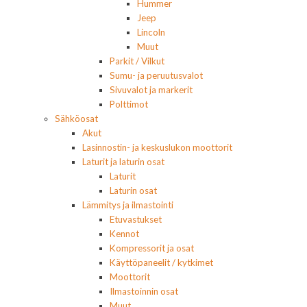
Hummer
Jeep
Lincoln
Muut
Parkit / Vilkut
Sumu- ja peruutusvalot
Sivuvalot ja markerit
Polttimot
Sähköosat
Akut
Lasinnostin- ja keskuslukon moottorit
Laturit ja laturin osat
Laturit
Laturin osat
Lämmitys ja ilmastointi
Etuvastukset
Kennot
Kompressorit ja osat
Käyttöpaneelit / kytkimet
Moottorit
Ilmastoinnin osat
Muut