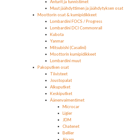
Anturit ja tunnistimet
Muut jäähdyttimen ja jäähdytyksen osat
Moottorin osat & kumipidikkeet
Lombardini FOCS / Progress
Lombardini DCI Commonrail
Kubota
Yanmar
Mitsubishi (Casalini)
Moottorin kumipidikkeet
Lombardini muut
Pakoputken osat
Tiivisteet
Joustopalat
Alkuputket
Keskiputket
Äänenvaimentimet
Microcar
Ligier
JDM
Chatenet
Bellier
Aixam