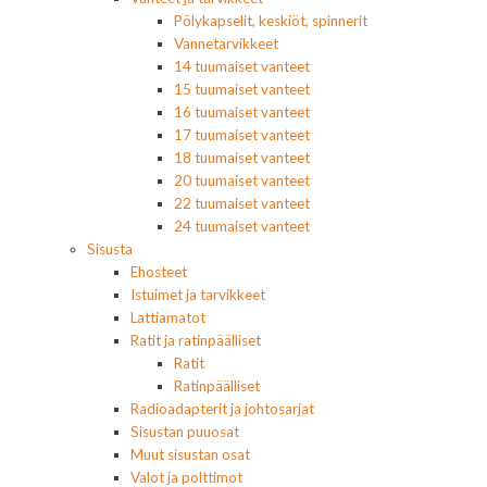
Pölykapselit, keskiöt, spinnerit
Vannetarvikkeet
14 tuumaiset vanteet
15 tuumaiset vanteet
16 tuumaiset vanteet
17 tuumaiset vanteet
18 tuumaiset vanteet
20 tuumaiset vanteet
22 tuumaiset vanteet
24 tuumaiset vanteet
Sisusta
Ehosteet
Istuimet ja tarvikkeet
Lattiamatot
Ratit ja ratinpäälliset
Ratit
Ratinpäälliset
Radioadapterit ja johtosarjat
Sisustan puuosat
Muut sisustan osat
Valot ja polttimot