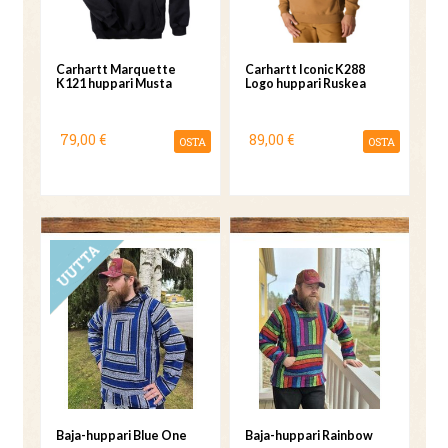
Carhartt Marquette
Carhartt Iconic K288
K121 huppari Musta
Logo huppari Ruskea
79,00 €
89,00 €
OSTA
OSTA
UUTUUS
Baja-huppari Blue One
Baja-huppari Rainbow