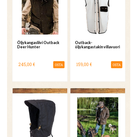
Öljykangasliivi Outback
Outback-
Deer Hunter
öljykangastakin villavuori
245,00 €
159,00 €
OSTA
OSTA