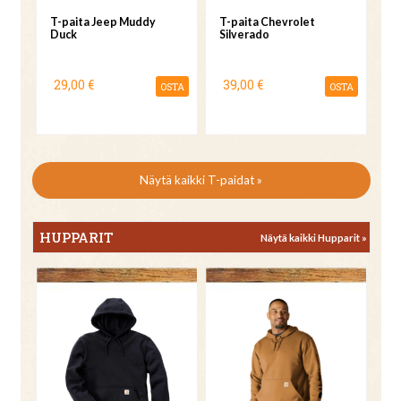
T-paita Jeep Muddy
T-paita Chevrolet
Duck
Silverado
29,00 €
39,00 €
OSTA
OSTA
Näytä kaikki T-paidat »
HUPPARIT
Näytä kaikki Hupparit »