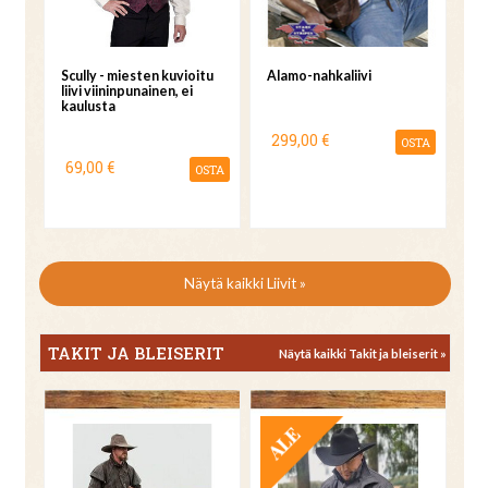
Scully - miesten kuvioitu
Alamo-nahkaliivi
liivi viininpunainen, ei
kaulusta
299,00 €
OSTA
69,00 €
OSTA
Näytä kaikki Liivit »
TAKIT JA BLEISERIT
Näytä kaikki Takit ja bleiserit »
TARJOUS