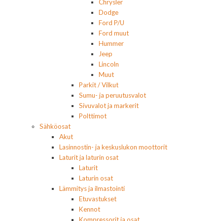
Chrysler
Dodge
Ford P/U
Ford muut
Hummer
Jeep
Lincoln
Muut
Parkit / Vilkut
Sumu- ja peruutusvalot
Sivuvalot ja markerit
Polttimot
Sähköosat
Akut
Lasinnostin- ja keskuslukon moottorit
Laturit ja laturin osat
Laturit
Laturin osat
Lämmitys ja ilmastointi
Etuvastukset
Kennot
Kompressorit ja osat