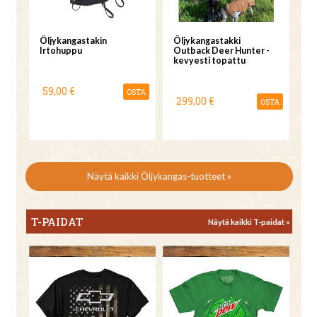
Öljykangastakin
Öljykangastakki
Irtohuppu
Outback Deer Hunter -
kevyesti topattu
59,00 €
OSTA
299,00 €
OSTA
Näytä kaikki Öljykangas-tuotteet »
T-PAIDAT
Näytä kaikki T-paidat »