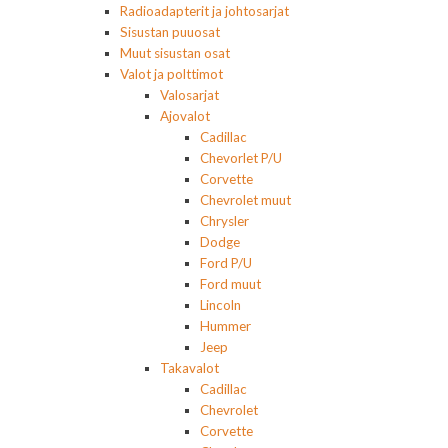
Radioadapterit ja johtosarjat
Sisustan puuosat
Muut sisustan osat
Valot ja polttimot
Valosarjat
Ajovalot
Cadillac
Chevorlet P/U
Corvette
Chevrolet muut
Chrysler
Dodge
Ford P/U
Ford muut
Lincoln
Hummer
Jeep
Takavalot
Cadillac
Chevrolet
Corvette