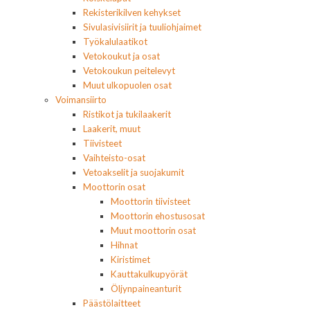
Rekisterikilven kehykset
Sivulasivisiirit ja tuuliohjaimet
Työkalulaatikot
Vetokoukut ja osat
Vetokoukun peitelevyt
Muut ulkopuolen osat
Voimansiirto
Ristikot ja tukilaakerit
Laakerit, muut
Tiivisteet
Vaihteisto-osat
Vetoakselit ja suojakumit
Moottorin osat
Moottorin tiivisteet
Moottorin ehostusosat
Muut moottorin osat
Hihnat
Kiristimet
Kauttakulkupyörät
Öljynpaineanturit
Päästölaitteet