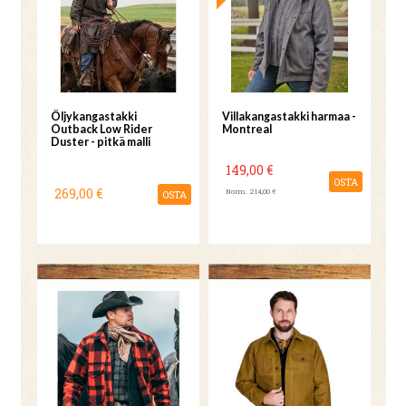
Öljykangastakki
Villakangastakki harmaa -
Outback Low Rider
Montreal
Duster - pitkä malli
149,00 €
OSTA
269,00 €
Norm. 214,00 €
OSTA