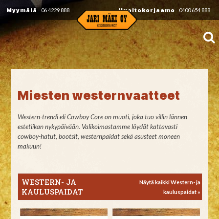
Myymälä
06 4229 888
Huoltokorjaamo
0400 654 888
Miesten westernvaatteet
Western-trendi eli Cowboy Core on muoti, joka tuo villin lännen
estetiikan nykypäivään. Valikoimastamme löydät kattavasti
cowboy-hatut, bootsit, westernpaidat sekä asusteet moneen
makuun!
WESTERN- JA
Näytä kaikki Western- ja
KAULUSPAIDAT
kauluspaidat »