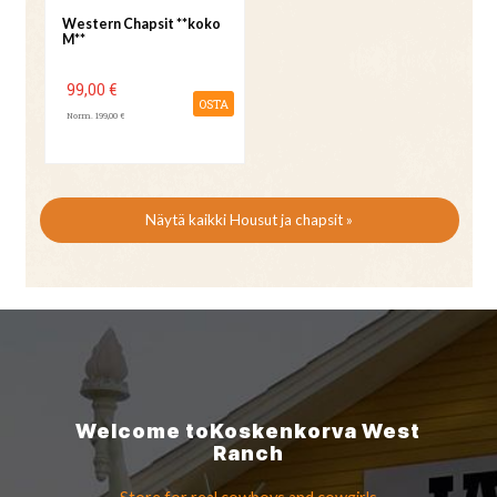
Western Chapsit **koko
M**
99,00 €
OSTA
Norm. 199,00 €
Näytä kaikki Housut ja chapsit »
Welcome to
Koskenkorva
West
Ranch