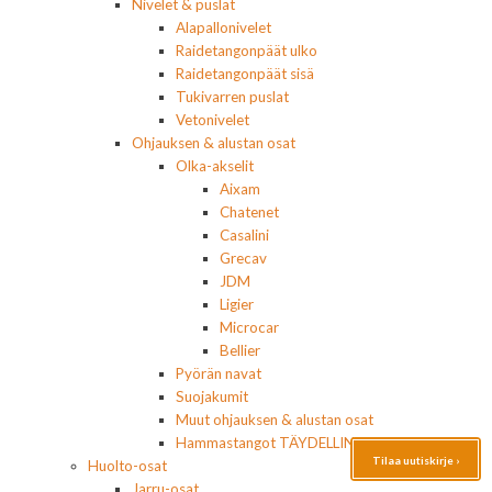
Nivelet & puslat
Alapallonivelet
Raidetangonpäät ulko
Raidetangonpäät sisä
Tukivarren puslat
Vetonivelet
Ohjauksen & alustan osat
Olka-akselit
Aixam
Chatenet
Casalini
Grecav
JDM
Ligier
Microcar
Bellier
Pyörän navat
Suojakumit
Muut ohjauksen & alustan osat
Hammastangot TÄYDELLINEN
Tilaa uutiskirje ›
Huolto-osat
Jarru-osat