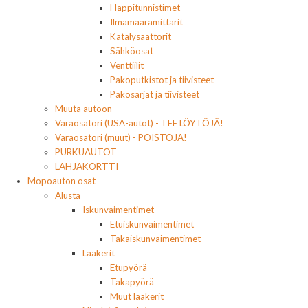
Happitunnistimet
Ilmamäärämittarit
Katalysaattorit
Sähköosat
Venttiilit
Pakoputkistot ja tiivisteet
Pakosarjat ja tiivisteet
Muuta autoon
Varaosatori (USA-autot) - TEE LÖYTÖJÄ!
Varaosatori (muut) - POISTOJA!
PURKUAUTOT
LAHJAKORTTI
Mopoauton osat
Alusta
Iskunvaimentimet
Etuiskunvaimentimet
Takaiskunvaimentimet
Laakerit
Etupyörä
Takapyörä
Muut laakerit