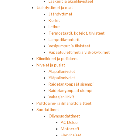
Laakerit ja akselitiivisteet
Jäähdyttimet ja osat
Jäähdyttimet
Korkit
Letkut
Termostaatit, kotelot, tiivisteet
Lämpötila-anturit
Vesipumput ja tiivisteet
Vapaatuulettimet ja viskokytkimet
Kiinnikkeet ja pidikkeet
Nivelet ja puslat
Alapallonivelet
Yläpallonivelet
Raidetangonpäät sisempi
Raidetangonpäät ulompi
Vakaajan linkit
Polttoaine- ja ilmanottolaitteet
Suodattimet
Öljynsuodattimet
AC Delco
Motocraft
Harvinaiset