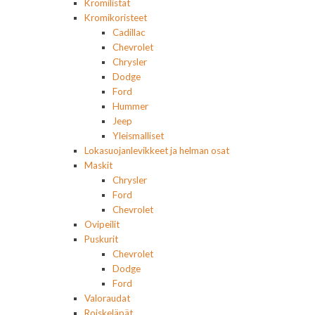
Kromilistat
Kromikoristeet
Cadillac
Chevrolet
Chrysler
Dodge
Ford
Hummer
Jeep
Yleismalliset
Lokasuojanlevikkeet ja helman osat
Maskit
Chrysler
Ford
Chevrolet
Ovipeilit
Puskurit
Chevrolet
Dodge
Ford
Valoraudat
Roiskeläpät