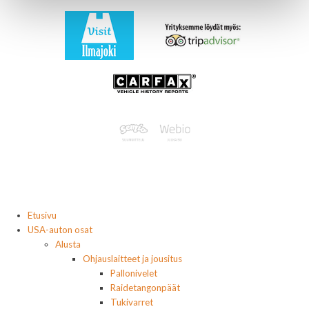
Etusivu
USA-auton osat
Alusta
Ohjauslaitteet ja jousitus
Pallonivelet
Raidetangonpäät
Tukivarret