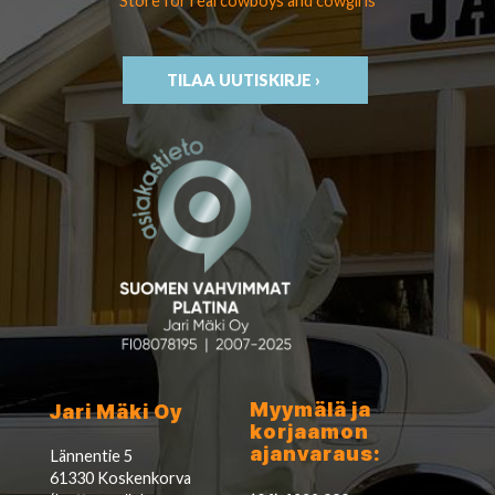
Store for real cowboys
and cowgirls
TILAA UUTISKIRJE ›
Myymälä ja
Jari Mäki Oy
korjaamon
ajanvaraus:
Lännentie 5
61330 Koskenkorva