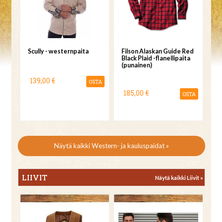
Scully - westernpaita
Filson Alaskan Guide Red
Black Plaid -flanellipaita
(punainen)
139,00 €
OSTA
185,00 €
OSTA
Näytä kaikki Western- ja kauluspaidat »
LIIVIT
Näytä kaikki Liivit »