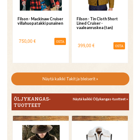
Filson - Mackinaw Cruiser
Filson - Tin Cloth Short
villahuopatakki punainen
Lined Cruiser -
vaaleanruskea (tan)
750,00 €
OSTA
399,00 €
OSTA
Näytä kaikki Takit ja bleiserit »
ÖLJYKANGAS-
Näytä kaikki Öljykangas-tuotteet »
TUOTTEET