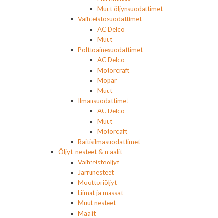
Muut öljynsuodattimet
Vaihteistosuodattimet
AC Delco
Muut
Polttoainesuodattimet
AC Delco
Motorcraft
Mopar
Muut
Ilmansuodattimet
AC Delco
Muut
Motorcaft
Raitisilmasuodattimet
Öljyt, nesteet & maalit
Vaihteistoöljyt
Jarrunesteet
Moottoriöljyt
Liimat ja massat
Muut nesteet
Maalit