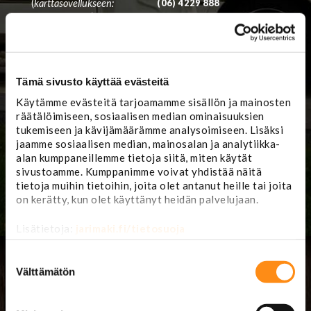
(
karttasovellukseen:
(06) 4229 888
Lasipajantie 5
)
mail@jarimaki.fi
Myymälä avoinna
Huoltokorjaamo
avoinna
ma-pe 8-17
la 9-14
ma-pe 8.00-16.30
Tämä sivusto käyttää evästeitä
Käytämme evästeitä tarjoamamme sisällön ja mainosten
Kesän 2026
räätälöimiseen, sosiaalisen median ominaisuuksien
poikkeusaukioloaikoja:
tukemiseen ja kävijämäärämme analysoimiseen. Lisäksi
su 26.7. 12-15
jaamme sosiaalisen median, mainosalan ja analytiikka-
la 1.8. 9-16
alan kumppaneillemme tietoja siitä, miten käytät
ke 12.8. 8-18
sivustoamme. Kumppanimme voivat yhdistää näitä
tietoja muihin tietoihin, joita olet antanut heille tai joita
on kerätty, kun olet käyttänyt heidän palvelujaan.
Lisätietoja:
jarimaki.fi/tietosuoja
Suostumuksen
valinta
Välttämätön