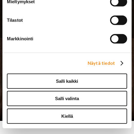
Mieltymykset
› Asiakastuki
Tilastot
› Toimitusehdot ja maksutavat
Markkinointi
USA-auton osat
Näytä tiedot
Mopoauton osat
Salli kaikki
Pukeutuminen & Western
Salli valinta
Lahjatavarat & sisustus
Kiellä