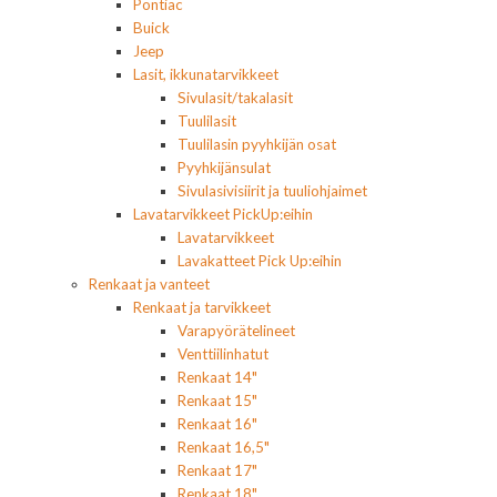
Pontiac
Buick
Jeep
Lasit, ikkunatarvikkeet
Sivulasit/takalasit
Tuulilasit
Tuulilasin pyyhkijän osat
Pyyhkijänsulat
Sivulasivisiirit ja tuuliohjaimet
Lavatarvikkeet PickUp:eihin
Lavatarvikkeet
Lavakatteet Pick Up:eihin
Renkaat ja vanteet
Renkaat ja tarvikkeet
Varapyörätelineet
Venttiilinhatut
Renkaat 14"
Renkaat 15"
Renkaat 16"
Renkaat 16,5"
Renkaat 17"
Renkaat 18"