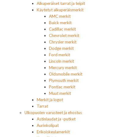
Alkuperäiset tarrat ja teipit
Käytetyt alkuperäismerkit
AMC merkit
Buick merkit
Cadillac merkit
Chevrolet merkit
Chrysler merkit
Dodge merkit
Ford merkit
Lincoln merkit
Mercury merkit
Oldsmobile merkit
Plymouth merkit
Pontiac merkit
Muut merkit
Merkit ja logot
Tarrat
Ulkopuolen varusteet ja ehostus
Astinlaudat ja -putket
Aurinkolipat
Erikoiskeulamerkit