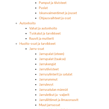
Pumput ja tiivisteet
Puslat
Iskunvaimentimet ja jouset
Ohjausvaihteet ja osat
Autonhoito
Vahat ja autonhoito
Työkalut ja tarvikkeet
Ruuvit ja mutterit
Huolto-osat ja tarvikkeet
Jarru-osat
Jarrupalat (eteen)
Jarrupalat (taakse)
Jarrukengät
Jarrutiivisteet
Jarrusylinterit ja satulat
Jarrurummut
Jarrulevyt
Jarrusatulan männät
Jarruletkut ja -vaijerit
Jarruliittimet ja ilmausruuvit
Muut jarruosat