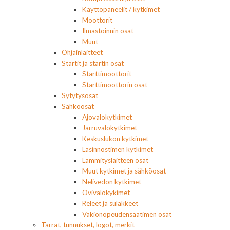
Käyttöpaneelit / kytkimet
Moottorit
Ilmastoinnin osat
Muut
Ohjainlaitteet
Startit ja startin osat
Starttimoottorit
Starttimoottorin osat
Sytytysosat
Sähköosat
Ajovalokytkimet
Jarruvalokytkimet
Keskuslukon kytkimet
Lasinnostimen kytkimet
Lämmityslaitteen osat
Muut kytkimet ja sähköosat
Nelivedon kytkimet
Ovivalokykimet
Releet ja sulakkeet
Vakionopeudensäätimen osat
Tarrat, tunnukset, logot, merkit