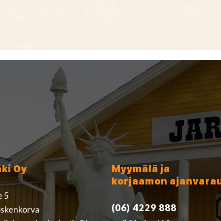
äki Oy
Myymälä ja
korjaamon ajanvara
e 5
(06) 4229 888
skenkorva