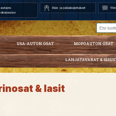
autojen
Hää- ja juhlakuljetukset
Yhte
tokorjaamo
USA-AUTON OSAT
MOPOAUTON OSAT
LAHJATAVARAT & SISUS
inosat & lasit