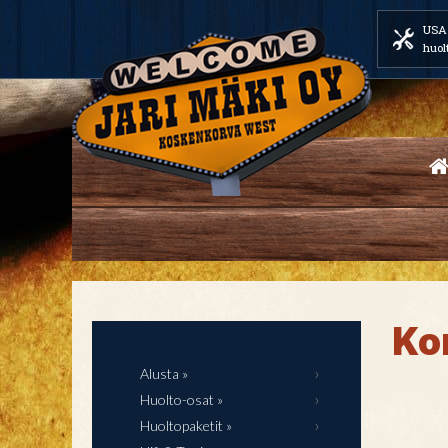
USA 
huol
Kor
Alusta »
Huolto-osat »
Huoltopaketit »