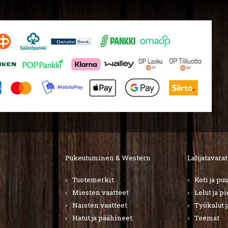
Pukeutuminen & Western
Lahjatavarat
Tuotemerkit
Koti ja pu
Miesten vaatteet
Lelut ja p
Naisten vaatteet
Työkalut j
Hatut ja päähineet
Teemat