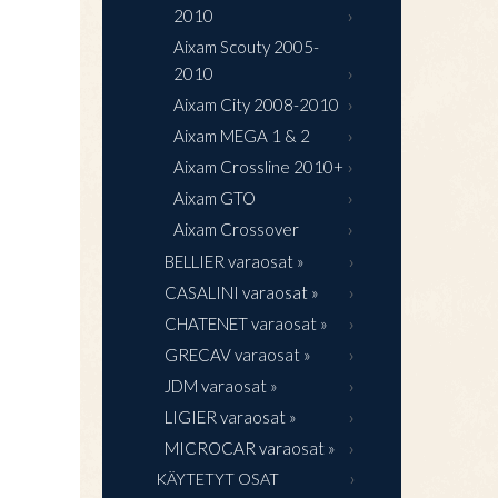
2010
Aixam Scouty 2005-
2010
Aixam City 2008-2010
Aixam MEGA 1 & 2
Aixam Crossline 2010+
Aixam GTO
Aixam Crossover
BELLIER varaosat »
CASALINI varaosat »
CHATENET varaosat »
GRECAV varaosat »
JDM varaosat »
LIGIER varaosat »
MICROCAR varaosat »
KÄYTETYT OSAT