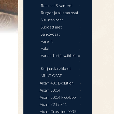
Renkaat & vanteet
Rungon ja alustan osat
Sisustan osat
Suodattimet
Sähkö-osat
Vaijerit
Valot
Variaattori ja vaihteisto
Korjaustarvikkeet
MUUT OSAT
Aixam 400 Evolution
Aixam 500.4
Aixam 500.4 Pick-Upp
Aixam 721 / 741
Aixam Crossline 2005-