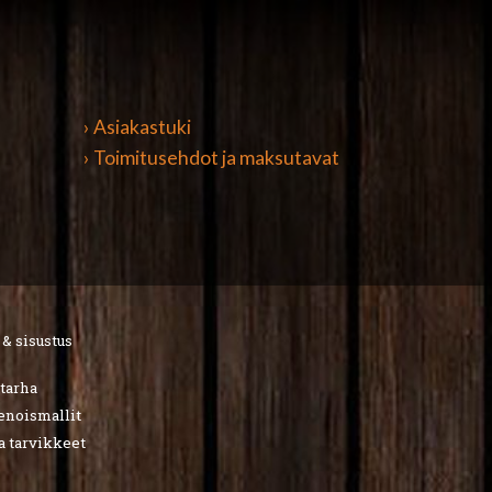
› Asiakastuki
› Toimitusehdot ja maksutavat
 & sisustus
utarha
ienoismallit
a tarvikkeet