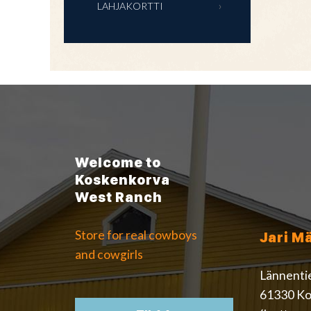
LAHJAKORTTI
Welcome to
Koskenkorva
West Ranch
Store for real cowboys
Jari M
and cowgirls
Lännenti
61330 Ko