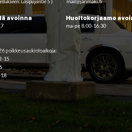
ellukseen: Lasipajantie 5
)
mail@jarimaki.fi
ä avoinna
Huoltokorjaamo avo
17
ma-pe 8.00-16.30
6 poikkeusaukioloaikoja:
12-15
16
-18