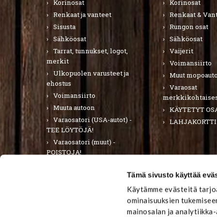
Korinosat
Korinosat
Renkaat ja vanteet
Renkaat & Van
Sisusta
Rungon osat
Sähköosat
Sähköosat
Tarrat, tunnukset, logot,
Vaijerit
merkit
Voimansiirto
Ulkopuolen varusteet ja
Muut mopoauto
ehostus
Varaosat
Voimansiirto
merkkikohtaises
Muuta autoon
KÄYTETYT OS
Varaosatori (USA-autot) -
LAHJAKORTTI
TEE LÖYTÖJÄ!
Varaosatori (muut) -
POISTOJA!
PURKUAUTOT
Tämä sivusto käyttää eväs
LAHJAKORTTI
Käytämme evästeitä tarjoa
ominaisuuksien tukemiseen
mainosalan ja analytiikka