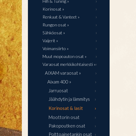
Hifi & Tuning »
Korinosat »
Renkaat & Vanteet »
Rungon osat »
Sähköosat »
Vaijerit »
Voimansiirto »
Muut mopoauton osat »
Varaosat merkkikohtaisesti »
AIXAM varaosat »
Aixam 400 »
Jarruosat
Jäähdytin ja lämmitys
Korinosat & lasit
Moottorin osat
Pakopoutken osat
Polttoainetankin osat