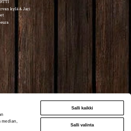
RTTI
van kylä & Jari
et
seura
Salli kaikki
an
n median,
Salli valinta