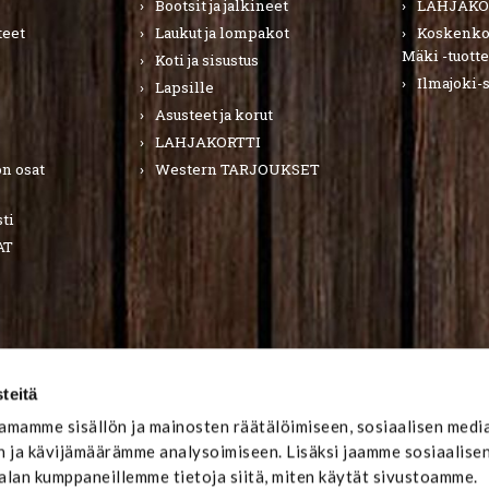
Bootsit ja jalkineet
LAHJAKO
teet
Laukut ja lompakot
Koskenkor
Mäki -tuotte
Koti ja sisustus
Ilmajoki-
Lapsille
Asusteet ja korut
LAHJAKORTTI
n osat
Western TARJOUKSET
ti
AT
teitä
mamme sisällön ja mainosten räätälöimiseen, sosiaalisen medi
 ja kävijämäärämme analysoimiseen. Lisäksi jaamme sosiaalise
-alan kumppaneillemme tietoja siitä, miten käytät sivustoamme.