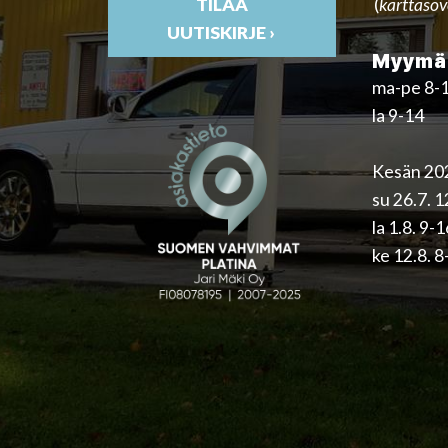
(
karttasov
TILAA
UUTISKIRJE ›
Myymäl
ma-pe 8-
la 9-14
Kesän 202
su 26.7. 
la 1.8. 9-
ke 12.8. 8