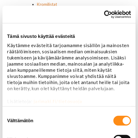
Kromilistat
Kromikoristeet
Cadillac
Chevrolet
Chrysler
Tämä sivusto käyttää evästeitä
Dodge
Ford
Käytämme evästeitä tarjoamamme sisällön ja mainosten
Hummer
räätälöimiseen, sosiaalisen median ominaisuuksien
Jeep
tukemiseen ja kävijämäärämme analysoimiseen. Lisäksi
Yleismalliset
jaamme sosiaalisen median, mainosalan ja analytiikka-
Lokasuojanlevikkeet ja helman osat
alan kumppaneillemme tietoja siitä, miten käytät
Maskit
sivustoamme. Kumppanimme voivat yhdistää näitä
tietoja muihin tietoihin, joita olet antanut heille tai joita
Chrysler
on kerätty, kun olet käyttänyt heidän palvelujaan.
Ford
Chevrolet
Lisätietoja:
jarimaki.fi/tietosuoja
Ovipeilit
Puskurit
Suostumuksen
Chevrolet
valinta
Välttämätön
Dodge
Ford
Valoraudat