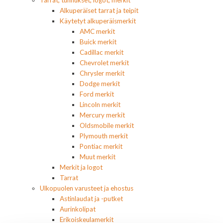
Tarrat, tunnukset, logot, merkit
Alkuperäiset tarrat ja teipit
Käytetyt alkuperäismerkit
AMC merkit
Buick merkit
Cadillac merkit
Chevrolet merkit
Chrysler merkit
Dodge merkit
Ford merkit
Lincoln merkit
Mercury merkit
Oldsmobile merkit
Plymouth merkit
Pontiac merkit
Muut merkit
Merkit ja logot
Tarrat
Ulkopuolen varusteet ja ehostus
Astinlaudat ja -putket
Aurinkolipat
Erikoiskeulamerkit