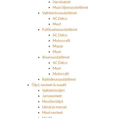
Harvinaiset
Muut öljynsuodattimet
Vaihteistosuodattimet
AC Delco
Muut
Polttoainesuodattimet
AC Delco
Motorcraft
Mopar
Muut
Ilmansuodattimet
AC Delco
Muut
Motorcaft
Raitisilmasuodattimet
Öljyt, nesteet & maalit
Vaihteistoöljyt
Jarrunesteet
Moottoriöljyt
Liimat ja massat
Muut nesteet