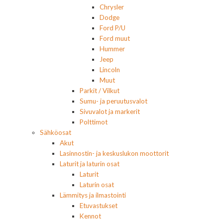
Chrysler
Dodge
Ford P/U
Ford muut
Hummer
Jeep
Lincoln
Muut
Parkit / Vilkut
Sumu- ja peruutusvalot
Sivuvalot ja markerit
Polttimot
Sähköosat
Akut
Lasinnostin- ja keskuslukon moottorit
Laturit ja laturin osat
Laturit
Laturin osat
Lämmitys ja ilmastointi
Etuvastukset
Kennot