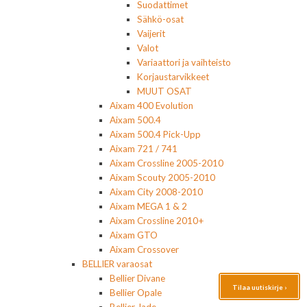
Suodattimet
Sähkö-osat
Vaijerit
Valot
Variaattori ja vaihteisto
Korjaustarvikkeet
MUUT OSAT
Aixam 400 Evolution
Aixam 500.4
Aixam 500.4 Pick-Upp
Aixam 721 / 741
Aixam Crossline 2005-2010
Aixam Scouty 2005-2010
Aixam City 2008-2010
Aixam MEGA 1 & 2
Aixam Crossline 2010+
Aixam GTO
Aixam Crossover
BELLIER varaosat
Bellier Divane
Tilaa uutiskirje ›
Bellier Opale