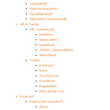
Jarrupaketit
Muut huoltopaketit
Suodatinpaketit
Variaattorin huoltopaketit
Hifi & Tuning
Hifi / Äänentoisto
Soittimet
Subwooferit
Kaiuttimet
Johdot / pientarvikkeet
Vahvistimet
Tuning
Korinosat
Valot
Sisustan osat
Kromilistat
Kuppipenkit
Muut tuning osat
Korinosat
Koripaneelit ja puskurit
Aixam