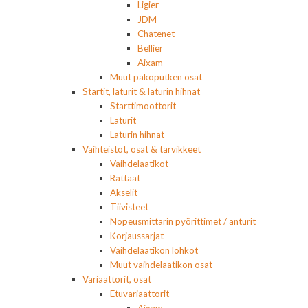
Ligier
JDM
Chatenet
Bellier
Aixam
Muut pakoputken osat
Startit, laturit & laturin hihnat
Starttimoottorit
Laturit
Laturin hihnat
Vaihteistot, osat & tarvikkeet
Vaihdelaatikot
Rattaat
Akselit
Tiivisteet
Nopeusmittarin pyörittimet / anturit
Korjaussarjat
Vaihdelaatikon lohkot
Muut vaihdelaatikon osat
Variaattorit, osat
Etuvariaattorit