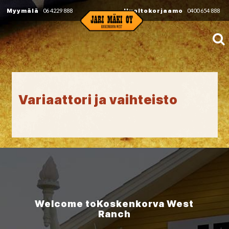
Myymälä
06 4229 888
Huoltokorjaamo
0400 654 888
Variaattori ja vaihteisto
Welcome to
Koskenkorva
West
Ranch