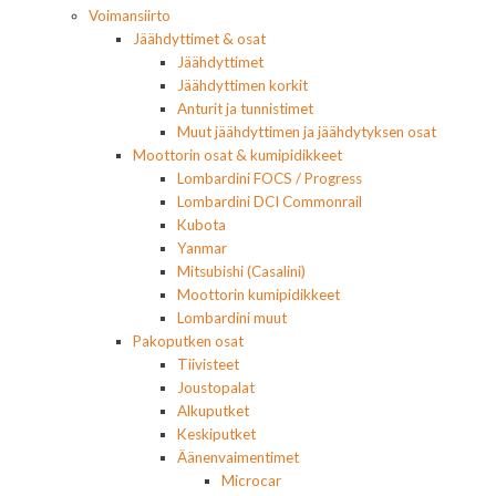
Voimansiirto
Jäähdyttimet & osat
Jäähdyttimet
Jäähdyttimen korkit
Anturit ja tunnistimet
Muut jäähdyttimen ja jäähdytyksen osat
Moottorin osat & kumipidikkeet
Lombardini FOCS / Progress
Lombardini DCI Commonrail
Kubota
Yanmar
Mitsubishi (Casalini)
Moottorin kumipidikkeet
Lombardini muut
Pakoputken osat
Tiivisteet
Joustopalat
Alkuputket
Keskiputket
Äänenvaimentimet
Microcar