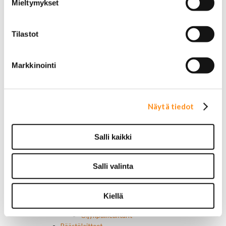
Mieltymykset
Roiskeläpät
Rekisterikilven kehykset
Sivulasivisiirit ja tuuliohjaimet
Tilastot
Työkalulaatikot
Vetokoukut ja osat
Vetokoukun peitelevyt
Markkinointi
Muut ulkopuolen osat
Voimansiirto
Ristikot ja tukilaakerit
Laakerit, muut
Näytä tiedot
Tiivisteet
Vaihteisto-osat
Vetoakselit ja suojakumit
Salli kaikki
Moottorin osat
Moottorin tiivisteet
Moottorin ehostusosat
Salli valinta
Muut moottorin osat
Hihnat
Kiristimet
Kiellä
Kauttakulkupyörät
Öljynpaineanturit