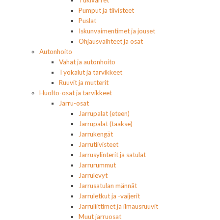
Tukivarret
Pumput ja tiivisteet
Puslat
Iskunvaimentimet ja jouset
Ohjausvaihteet ja osat
Autonhoito
Vahat ja autonhoito
Työkalut ja tarvikkeet
Ruuvit ja mutterit
Huolto-osat ja tarvikkeet
Jarru-osat
Jarrupalat (eteen)
Jarrupalat (taakse)
Jarrukengät
Jarrutiivisteet
Jarrusylinterit ja satulat
Jarrurummut
Jarrulevyt
Jarrusatulan männät
Jarruletkut ja -vaijerit
Jarruliittimet ja ilmausruuvit
Muut jarruosat