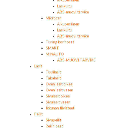
Alkuperäinen
Lasikuitu
ABS-muovi tarvike
Microcar
Alkuperäinen
Lasikuitu
ABS-muovi tarvike
Tuning korinosat
SMART
MINAUTO
ABS-MUOVI TARVIKE
Lasit
Tuulilasit
Takalasit
Oven lasit oikea
Oven lasit vasen
Sivulasit oikea
Sivulasit vasen
Ikkunan tiivisteet
Peilit
Sivupeilit
Peilin osat