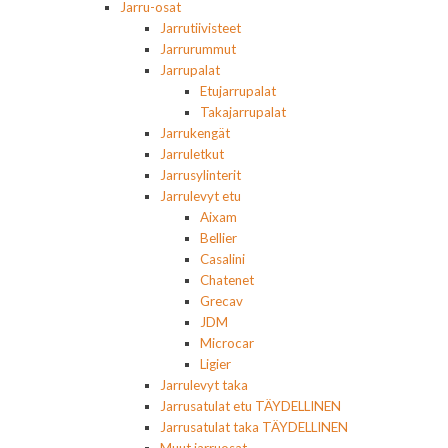
Jarru-osat
Jarrutiivisteet
Jarrurummut
Jarrupalat
Etujarrupalat
Takajarrupalat
Jarrukengät
Jarruletkut
Jarrusylinterit
Jarrulevyt etu
Aixam
Bellier
Casalini
Chatenet
Grecav
JDM
Microcar
Ligier
Jarrulevyt taka
Jarrusatulat etu TÄYDELLINEN
Jarrusatulat taka TÄYDELLINEN