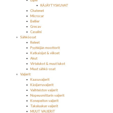
Ligier
RÄJÄYTYSKUVAT
Chatenet
Microcar
Bellier
Grecav
Casalini
Sähköosat
Releet
Pyyhkijän moottorit
Katkaisijat & viikset
Akut
Virtalukot & muut lukot
Muut sähkö-osat
Vaijerit
Kaasuvaijerit
Käsijarruvaijerit
Vaihteiston vaijerit
Nopeusmittarin vaijerit
Konepeiton vaijerit
Takaluukun vaijerit
MUUT VAIJERIT