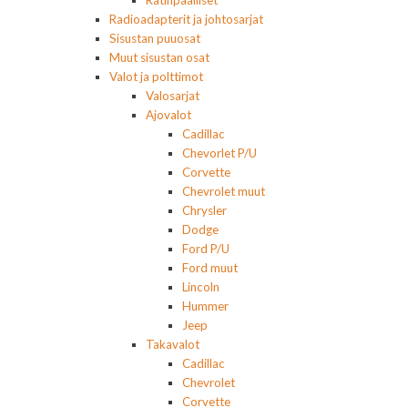
Ratinpäälliset
Radioadapterit ja johtosarjat
Sisustan puuosat
Muut sisustan osat
Valot ja polttimot
Valosarjat
Ajovalot
Cadillac
Chevorlet P/U
Corvette
Chevrolet muut
Chrysler
Dodge
Ford P/U
Ford muut
Lincoln
Hummer
Jeep
Takavalot
Cadillac
Chevrolet
Corvette