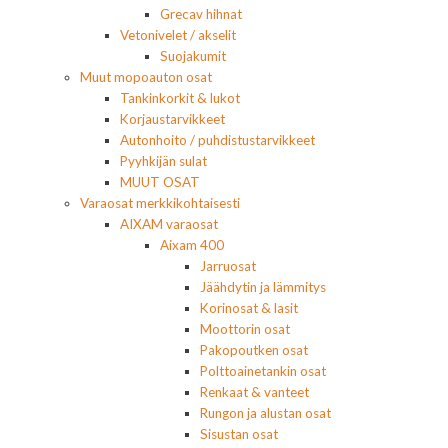
Grecav hihnat
Vetonivelet / akselit
Suojakumit
Muut mopoauton osat
Tankinkorkit & lukot
Korjaustarvikkeet
Autonhoito / puhdistustarvikkeet
Pyyhkijän sulat
MUUT OSAT
Varaosat merkkikohtaisesti
AIXAM varaosat
Aixam 400
Jarruosat
Jäähdytin ja lämmitys
Korinosat & lasit
Moottorin osat
Pakopoutken osat
Polttoainetankin osat
Renkaat & vanteet
Rungon ja alustan osat
Sisustan osat