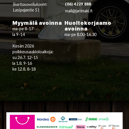
(
karttasovellukseen:
(06) 4229 888
Lasipajantie 5
)
mail@jarimaki.fi
Myymälä avoinna
Huoltokorjaamo
avoinna
ma-pe 8-17
la 9-14
ma-pe 8.00-16.30
Kesän 2026
poikkeusaukioloaikoja:
su 26.7. 12-15
la 1.8. 9-16
ke 12.8. 8-18