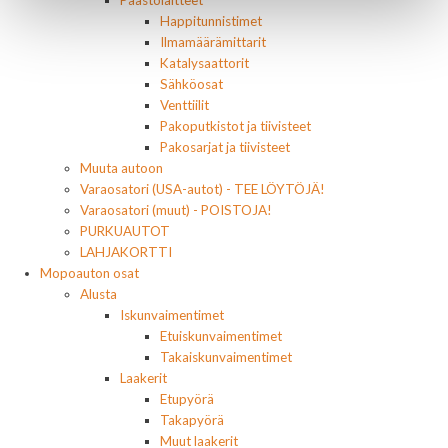
Päästölaitteet
Happitunnistimet
Ilmamäärämittarit
Katalysaattorit
Sähköosat
Venttiilit
Pakoputkistot ja tiivisteet
Pakosarjat ja tiivisteet
Muuta autoon
Varaosatori (USA-autot) - TEE LÖYTÖJÄ!
Varaosatori (muut) - POISTOJA!
PURKUAUTOT
LAHJAKORTTI
Mopoauton osat
Alusta
Iskunvaimentimet
Etuiskunvaimentimet
Takaiskunvaimentimet
Laakerit
Etupyörä
Takapyörä
Muut laakerit