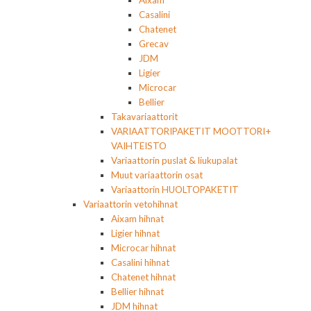
Aixam
Casalini
Chatenet
Grecav
JDM
Ligier
Microcar
Bellier
Takavariaattorit
VARIAATTORIPAKETIT MOOTTORI+
VAIHTEISTO
Variaattorin puslat & liukupalat
Muut variaattorin osat
Variaattorin HUOLTOPAKETIT
Variaattorin vetohihnat
Aixam hihnat
Ligier hihnat
Microcar hihnat
Casalini hihnat
Chatenet hihnat
Bellier hihnat
JDM hihnat