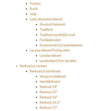
Pontiac
Buick
Jeep
Lasit, ikkunatarvikkeet
Sivulasit/takalasit
Tuulilasit
Tuulilasin pyyhkijän osat
Pyyhkijänsulat
Sivulasivisiirit ja tuuliohjaimet
Lavatarvikkeet PickUp:eihin
Lavatarvikkeet
Lavakatteet Pick Up:eihin
Renkaat ja vanteet
Renkaat ja tarvikkeet
Varapyörätelineet
Venttiilinhatut
Renkaat 14"
Renkaat 15"
Renkaat 16"
Renkaat 16,5"
Renkaat 17"