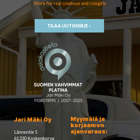
Store for real cowboys
and cowgirls
TILAA UUTISKIRJE ›
Myymälä ja
Jari Mäki Oy
korjaamon
ajanvaraus:
Lännentie 5
61330 Koskenkorva