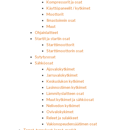
Kompressorit ja osat
Käyttöpaneelit / kytkimet
Moottorit
Ilmastoinnin osat
Muut
Ohjainlaitteet
Startit ja startin osat
Starttimoottorit
Starttimoottorin osat
Sytytysosat
Sähköosat
Ajovalokytkimet
Jarruvalokytkimet
Keskuslukon kytkimet
Lasinnostimen kytkimet
Lämmityslaitteen osat
Muut kytkimet ja sähköosat
Nelivedon kytkimet
Ovivalokykimet
Releet ja sulakkeet
Vakionopeudensäätimen osat