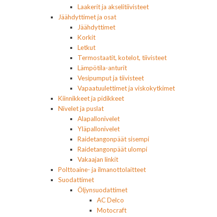
Laakerit ja akselitiivisteet
Jäähdyttimet ja osat
Jäähdyttimet
Korkit
Letkut
Termostaatit, kotelot, tiivisteet
Lämpötila-anturit
Vesipumput ja tiivisteet
Vapaatuulettimet ja viskokytkimet
Kiinnikkeet ja pidikkeet
Nivelet ja puslat
Alapallonivelet
Yläpallonivelet
Raidetangonpäät sisempi
Raidetangonpäät ulompi
Vakaajan linkit
Polttoaine- ja ilmanottolaitteet
Suodattimet
Öljynsuodattimet
AC Delco
Motocraft