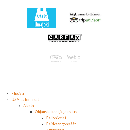
Etusivu
USA-auton osat
Alusta
Ohjauslaitteet ja jousitus
Pallonivelet
Raidetangonpäät