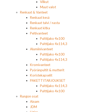
Vilkut
Muut valot
Renkaat & Vanteet
Renkaat kesä
Renkaat talvi / nasta
Renkaat kitka
Peltivanteet
Pulttijako 4x100
Pulttijako 4x114,3
Alumiinivanteet
Pulttijako 4x100
Pulttijako 4x114,3
Kromivanteet
Pyöränpultit & mutterit
Koristekapselit
PAKETTITARJOUKSET
Pulttijako 4x114,3
Pulttijako 4x100
Rungon osat
Aixam
JDM