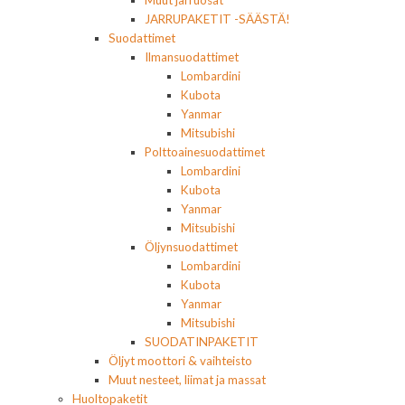
Muut jarruosat
JARRUPAKETIT -SÄÄSTÄ!
Suodattimet
Ilmansuodattimet
Lombardini
Kubota
Yanmar
Mitsubishi
Polttoainesuodattimet
Lombardini
Kubota
Yanmar
Mitsubishi
Öljynsuodattimet
Lombardini
Kubota
Yanmar
Mitsubishi
SUODATINPAKETIT
Öljyt moottori & vaihteisto
Muut nesteet, liimat ja massat
Huoltopaketit