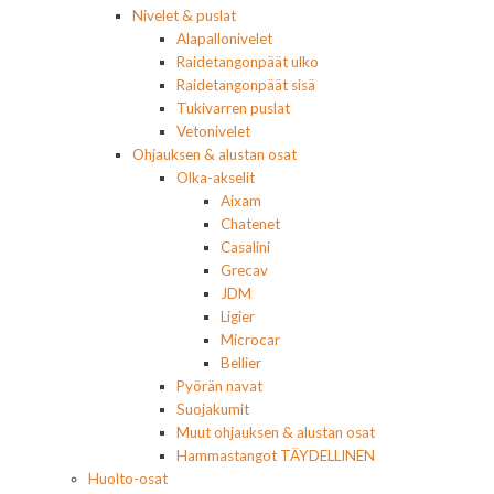
Nivelet & puslat
Alapallonivelet
Raidetangonpäät ulko
Raidetangonpäät sisä
Tukivarren puslat
Vetonivelet
Ohjauksen & alustan osat
Olka-akselit
Aixam
Chatenet
Casalini
Grecav
JDM
Ligier
Microcar
Bellier
Pyörän navat
Suojakumit
Muut ohjauksen & alustan osat
Hammastangot TÄYDELLINEN
Huolto-osat