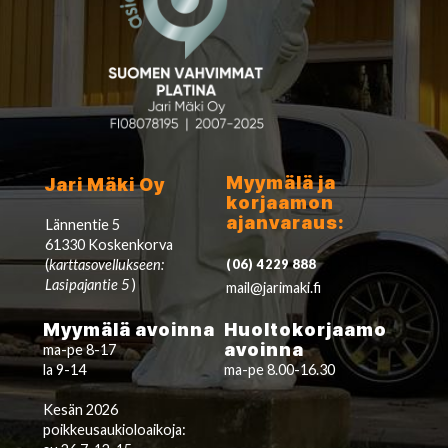
Myymälä ja
Jari Mäki Oy
korjaamon
ajanvaraus:
Lännentie 5
61330 Koskenkorva
(
karttasovellukseen:
(06) 4229 888
Lasipajantie 5
)
mail@jarimaki.fi
Myymälä avoinna
Huoltokorjaamo
avoinna
ma-pe 8-17
la 9-14
ma-pe 8.00-16.30
Kesän 2026
poikkeusaukioloaikoja: