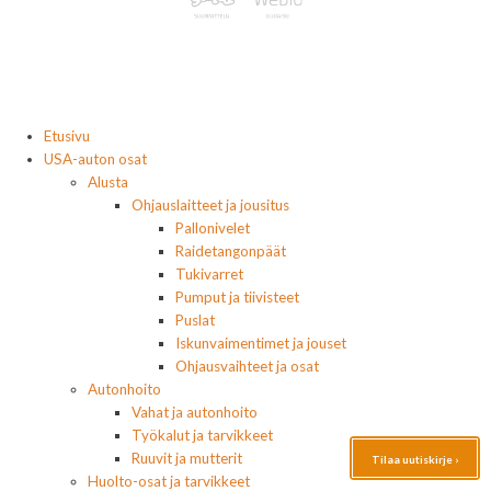
Etusivu
USA-auton osat
Alusta
Ohjauslaitteet ja jousitus
Pallonivelet
Raidetangonpäät
Tukivarret
Pumput ja tiivisteet
Puslat
Iskunvaimentimet ja jouset
Ohjausvaihteet ja osat
Autonhoito
Vahat ja autonhoito
Työkalut ja tarvikkeet
Ruuvit ja mutterit
Tilaa uutiskirje ›
Huolto-osat ja tarvikkeet