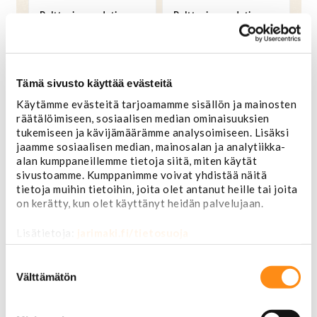
Polttoainesuodatin
Polttoainesuodatin
GF832
GF833
35,00 €
89,00 €
OSTA
OSTA
Tämä sivusto käyttää evästeitä
Käytämme evästeitä tarjoamamme sisällön ja mainosten
räätälöimiseen, sosiaalisen median ominaisuuksien
tukemiseen ja kävijämäärämme analysoimiseen. Lisäksi
jaamme sosiaalisen median, mainosalan ja analytiikka-
alan kumppaneillemme tietoja siitä, miten käytät
sivustoamme. Kumppanimme voivat yhdistää näitä
tietoja muihin tietoihin, joita olet antanut heille tai joita
on kerätty, kun olet käyttänyt heidän palvelujaan.
Lisätietoja:
jarimaki.fi/tietosuoja
Suostumuksen
valinta
Polttoainesuodatin
Polttoainesuodatin
Välttämätön
GF836
GF850