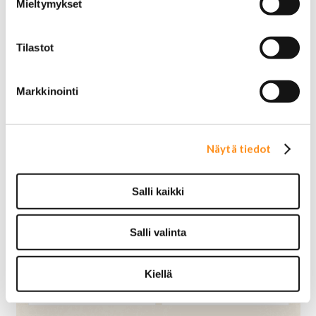
Mieltymykset
102,00 €
66,00 €
OSTA
OSTA
Tilastot
Markkinointi
Näytä tiedot
Salli kaikki
Polttoainesuodatin
Polttoainesuodatin
GF851
GF852
Salli valinta
69,00 €
45,00 €
OSTA
OSTA
Kiellä