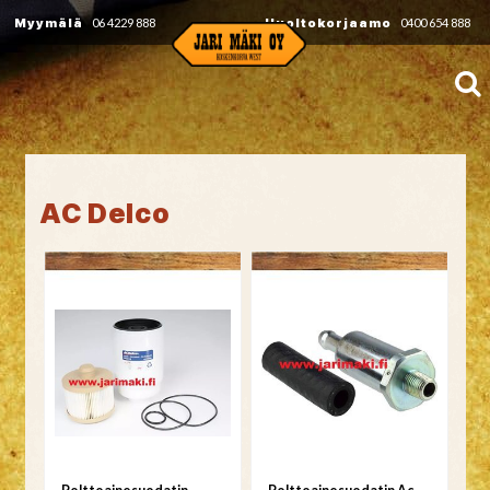
Myymälä
06 4229 888
Huoltokorjaamo
0400 654 888
AC Delco