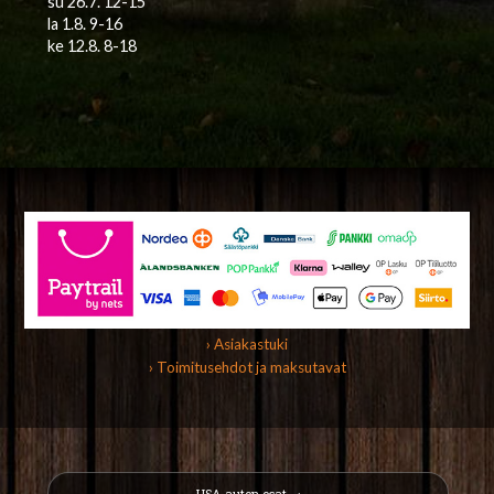
su 26.7. 12-15
la 1.8. 9-16
ke 12.8. 8-18
› Asiakastuki
› Toimitusehdot ja maksutavat
USA-auton osat