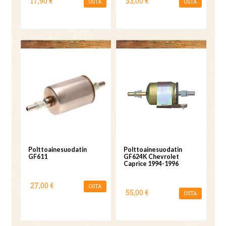
17,90 €
33,00 €
OSTA
OSTA
Polttoainesuodatin
Polttoainesuodatin
GF611
GF624K Chevrolet
Caprice 1994-1996
27,00 €
OSTA
55,00 €
OSTA