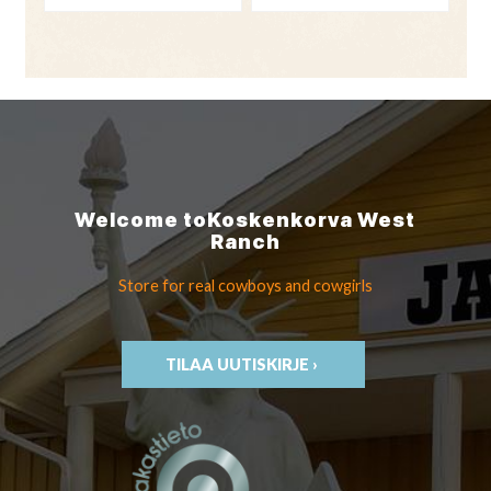
Welcome to
Koskenkorva
West
Ranch
Store for real cowboys
and cowgirls
TILAA UUTISKIRJE ›