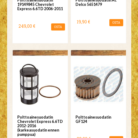
Polttoainesuodatin
Polttoainesuodatin Ac
19149845 Chevrolet
Delco 5651479
Express 6.6TD 2006-2011
19,90 €
OSTA
249,00 €
OSTA
Polttoainesuodatin
Polttoainesuodatin
Chevrolet Express 6.6TD
GF124
2012-2016
(karkeasuodatin ennen
pumppua)