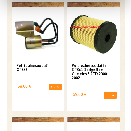
Polttoainesuodatin
Polttoainesuodatin
GF856
GF861 Dodge Ram
Cummins 5.9TD 2000-
2002
58,00 €
OSTA
59,00 €
OSTA