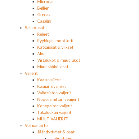
Microcar
Bellier
Grecav
Casalini
Sähköosat
Releet
Pyyhkijän moottorit
Katkaisijat & viikset
Akut
Virtalukot & muut lukot
Muut sähkö-osat
Vaijerit
Kaasuvaijerit
Käsijarruvaijerit
Vaihteiston vaijerit
Nopeusmittarin vaijerit
Konepeiton vaijerit
Takaluukun vaijerit
MUUT VAIJERIT
Voimansiirto
Jäähdyttimet & osat
Jäähdyttimet