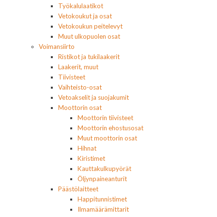
Työkalulaatikot
Vetokoukut ja osat
Vetokoukun peitelevyt
Muut ulkopuolen osat
Voimansiirto
Ristikot ja tukilaakerit
Laakerit, muut
Tiivisteet
Vaihteisto-osat
Vetoakselit ja suojakumit
Moottorin osat
Moottorin tiivisteet
Moottorin ehostusosat
Muut moottorin osat
Hihnat
Kiristimet
Kauttakulkupyörät
Öljynpaineanturit
Päästölaitteet
Happitunnistimet
Ilmamäärämittarit