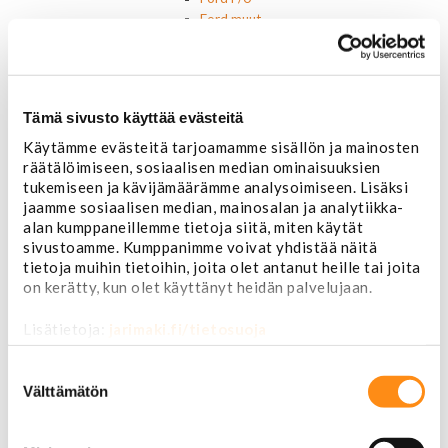
Ford muut
Hummer
Jeep
Lincoln
Muut
Tämä sivusto käyttää evästeitä
Parkit / Vilkut
Sumu- ja peruutusvalot
Käytämme evästeitä tarjoamamme sisällön ja mainosten
räätälöimiseen, sosiaalisen median ominaisuuksien
Sivuvalot ja markerit
tukemiseen ja kävijämäärämme analysoimiseen. Lisäksi
Polttimot
jaamme sosiaalisen median, mainosalan ja analytiikka-
Sähköosat
alan kumppaneillemme tietoja siitä, miten käytät
Akut
sivustoamme. Kumppanimme voivat yhdistää näitä
Lasinnostin- ja keskuslukon moottorit
tietoja muihin tietoihin, joita olet antanut heille tai joita
Laturit ja laturin osat
on kerätty, kun olet käyttänyt heidän palvelujaan.
Laturit
Laturin osat
Lisätietoja:
jarimaki.fi/tietosuoja
Lämmitys ja ilmastointi
Etuvastukset
Suostumuksen
Kennot
valinta
Välttämätön
Kompressorit ja osat
Käyttöpaneelit / kytkimet
Moottorit