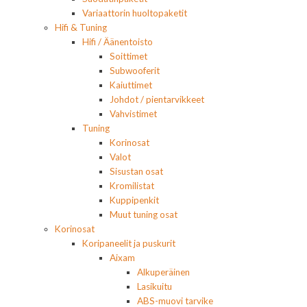
Variaattorin huoltopaketit
Hifi & Tuning
Hifi / Äänentoisto
Soittimet
Subwooferit
Kaiuttimet
Johdot / pientarvikkeet
Vahvistimet
Tuning
Korinosat
Valot
Sisustan osat
Kromilistat
Kuppipenkit
Muut tuning osat
Korinosat
Koripaneelit ja puskurit
Aixam
Alkuperäinen
Lasikuitu
ABS-muovi tarvike