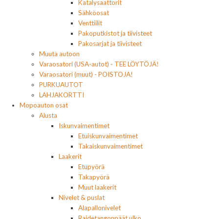
Katalysaattorit
Sähköosat
Venttiilit
Pakoputkistot ja tiivisteet
Pakosarjat ja tiivisteet
Muuta autoon
Varaosatori (USA-autot) - TEE LÖYTÖJÄ!
Varaosatori (muut) - POISTOJA!
PURKUAUTOT
LAHJAKORTTI
Mopoauton osat
Alusta
Iskunvaimentimet
Etuiskunvaimentimet
Takaiskunvaimentimet
Laakerit
Etupyörä
Takapyörä
Muut laakerit
Nivelet & puslat
Alapallonivelet
Raidetangonpäät ulko