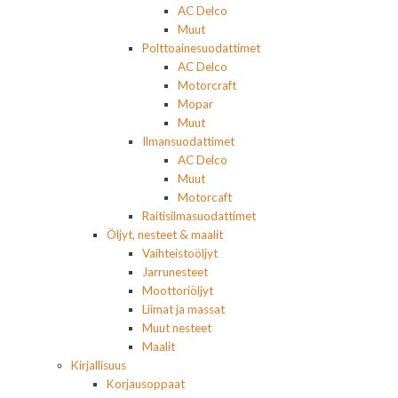
AC Delco
Muut
Polttoainesuodattimet
AC Delco
Motorcraft
Mopar
Muut
Ilmansuodattimet
AC Delco
Muut
Motorcaft
Raitisilmasuodattimet
Öljyt, nesteet & maalit
Vaihteistoöljyt
Jarrunesteet
Moottoriöljyt
Liimat ja massat
Muut nesteet
Maalit
Kirjallisuus
Korjausoppaat