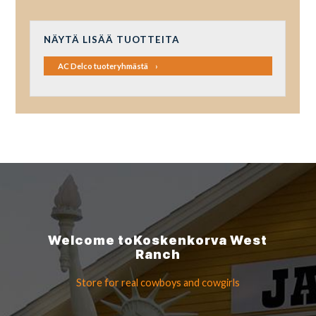
NÄYTÄ LISÄÄ TUOTTEITA
AC Delco tuoteryhmästä
Welcome to
Koskenkorva
West
Ranch
Store for real cowboys
and cowgirls