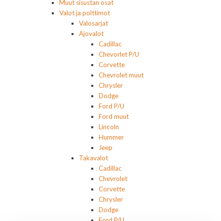
Muut sisustan osat
Valot ja polttimot
Valosarjat
Ajovalot
Cadillac
Chevorlet P/U
Corvette
Chevrolet muut
Chrysler
Dodge
Ford P/U
Ford muut
Lincoln
Hummer
Jeep
Takavalot
Cadillac
Chevrolet
Corvette
Chrysler
Dodge
Ford P/U