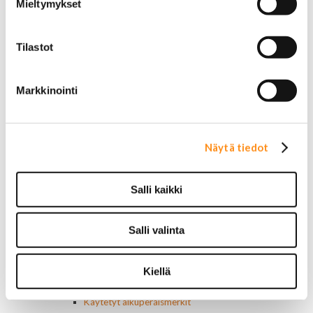
Mieltymykset
Ilmastoinnin osat
Muut
Ohjainlaitteet
Tilastot
Startit ja startin osat
Starttimoottorit
Starttimoottorin osat
Markkinointi
Sytytysosat
Sähköosat
Ajovalokytkimet
Jarruvalokytkimet
Näytä tiedot
Keskuslukon kytkimet
Lasinnostimen kytkimet
Lämmityslaitteen osat
Salli kaikki
Muut kytkimet ja sähköosat
Nelivedon kytkimet
Ovivalokykimet
Salli valinta
Releet ja sulakkeet
Vakionopeudensäätimen osat
Kiellä
Tarrat, tunnukset, logot, merkit
Alkuperäiset tarrat ja teipit
Käytetyt alkuperäismerkit