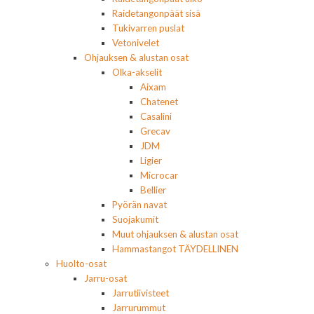
Raidetangonpäät sisä
Tukivarren puslat
Vetonivelet
Ohjauksen & alustan osat
Olka-akselit
Aixam
Chatenet
Casalini
Grecav
JDM
Ligier
Microcar
Bellier
Pyörän navat
Suojakumit
Muut ohjauksen & alustan osat
Hammastangot TÄYDELLINEN
Huolto-osat
Jarru-osat
Jarrutiivisteet
Jarrurummut