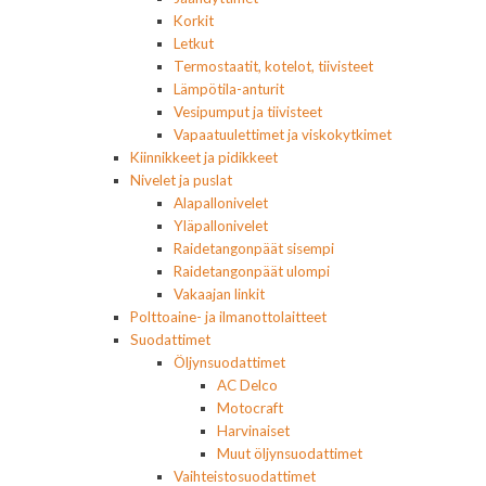
Korkit
Letkut
Termostaatit, kotelot, tiivisteet
Lämpötila-anturit
Vesipumput ja tiivisteet
Vapaatuulettimet ja viskokytkimet
Kiinnikkeet ja pidikkeet
Nivelet ja puslat
Alapallonivelet
Yläpallonivelet
Raidetangonpäät sisempi
Raidetangonpäät ulompi
Vakaajan linkit
Polttoaine- ja ilmanottolaitteet
Suodattimet
Öljynsuodattimet
AC Delco
Motocraft
Harvinaiset
Muut öljynsuodattimet
Vaihteistosuodattimet