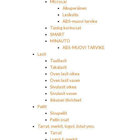
Microcar
Alkuperäinen
Lasikuitu
ABS-muovi tarvike
Tuning korinosat
SMART
MINAUTO
ABS-MUOVI TARVIKE
Lasit
Tuulilasit
Takalasit
Oven lasit oikea
Oven lasit vasen
Sivulasit oikea
Sivulasit vasen
Ikkunan tiivisteet
Peilit
Sivupeilit
Peilin osat
Tarrat, merkit, logot, listat yms.
Tarrat
Logot & merkit