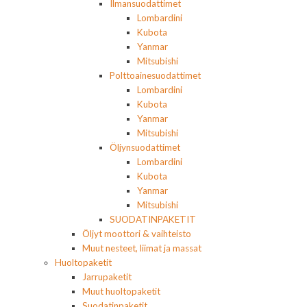
Ilmansuodattimet
Lombardini
Kubota
Yanmar
Mitsubishi
Polttoainesuodattimet
Lombardini
Kubota
Yanmar
Mitsubishi
Öljynsuodattimet
Lombardini
Kubota
Yanmar
Mitsubishi
SUODATINPAKETIT
Öljyt moottori & vaihteisto
Muut nesteet, liimat ja massat
Huoltopaketit
Jarrupaketit
Muut huoltopaketit
Suodatinpaketit