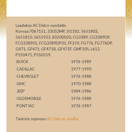
Laadukas AC Delco-suodatin.
Korvaa:7067151, 33052MP, 3I1182, 5651803,
5651810, 5651923, 83200020, CG3389, CG3389DP,
FCG338901, FCG3389DP01, FF219, FG776, FG776DP,
G471, GF471, GF471B, GF471F, GMF505, L612,
P550471, P550559.
BUICK
1976-1989
CADILLAC
1977-1990
CHEVROLET
1976-1988
GMC
1970-1988
JEEP
1984-1986
OLDSMOBILE
1976-1988
PONTIAC
1976-1987
Tarkista sopivuus
AC Delcon sivuilta