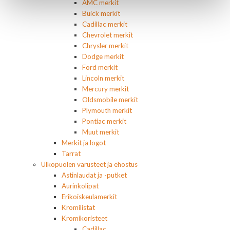
AMC merkit
Buick merkit
Cadillac merkit
Chevrolet merkit
Chrysler merkit
Dodge merkit
Ford merkit
Lincoln merkit
Mercury merkit
Oldsmobile merkit
Plymouth merkit
Pontiac merkit
Muut merkit
Merkit ja logot
Tarrat
Ulkopuolen varusteet ja ehostus
Astinlaudat ja -putket
Aurinkolipat
Erikoiskeulamerkit
Kromilistat
Kromikoristeet
Cadillac