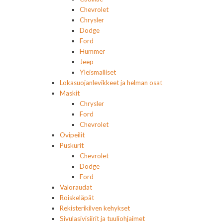
Chevrolet
Chrysler
Dodge
Ford
Hummer
Jeep
Yleismalliset
Lokasuojanlevikkeet ja helman osat
Maskit
Chrysler
Ford
Chevrolet
Ovipeilit
Puskurit
Chevrolet
Dodge
Ford
Valoraudat
Roiskeläpät
Rekisterikilven kehykset
Sivulasivisiirit ja tuuliohjaimet