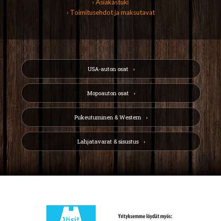
› Asiakastuki
› Toimitusehdot ja maksutavat
USA-auton osat
Mopoauton osat
Pukeutuminen & Western
Lahjatavarat & sisustus