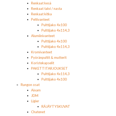
Renkaat kesä
Renkaat talvi / nasta
Renkaat kitka
Peltivanteet
Pulttijako 4x100
Pulttijako 4x114,3
Alumiinivanteet
Pulttijako 4x100
Pulttijako 4x114,3
Kromivanteet
Pyöränpultit & mutterit
Koristekapselit
PAKETTITARJOUKSET
Pulttijako 4x114,3
Pulttijako 4x100
Rungon osat
Aixam
JDM
Ligier
RÄJÄYTYSKUVAT
Chatenet