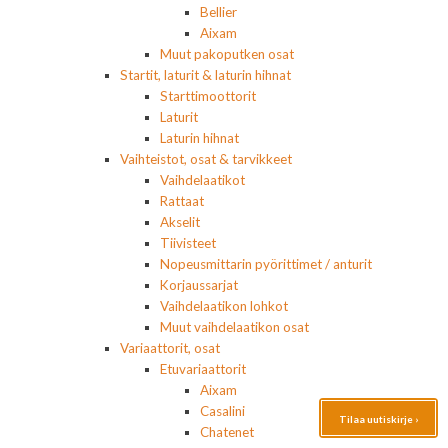
Bellier
Aixam
Muut pakoputken osat
Startit, laturit & laturin hihnat
Starttimoottorit
Laturit
Laturin hihnat
Vaihteistot, osat & tarvikkeet
Vaihdelaatikot
Rattaat
Akselit
Tiivisteet
Nopeusmittarin pyörittimet / anturit
Korjaussarjat
Vaihdelaatikon lohkot
Muut vaihdelaatikon osat
Variaattorit, osat
Etuvariaattorit
Aixam
Casalini
Tilaa uutiskirje ›
Chatenet