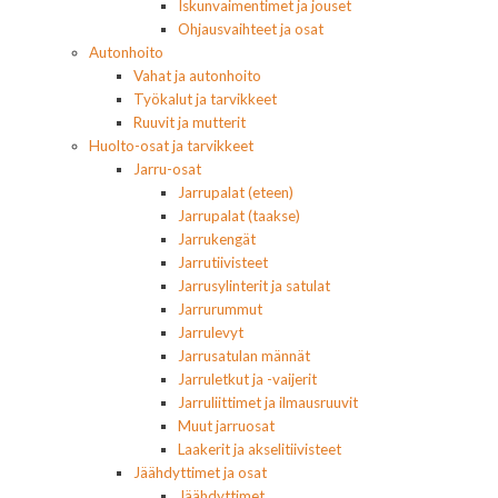
Iskunvaimentimet ja jouset
Ohjausvaihteet ja osat
Autonhoito
Vahat ja autonhoito
Työkalut ja tarvikkeet
Ruuvit ja mutterit
Huolto-osat ja tarvikkeet
Jarru-osat
Jarrupalat (eteen)
Jarrupalat (taakse)
Jarrukengät
Jarrutiivisteet
Jarrusylinterit ja satulat
Jarrurummut
Jarrulevyt
Jarrusatulan männät
Jarruletkut ja -vaijerit
Jarruliittimet ja ilmausruuvit
Muut jarruosat
Laakerit ja akselitiivisteet
Jäähdyttimet ja osat
Jäähdyttimet