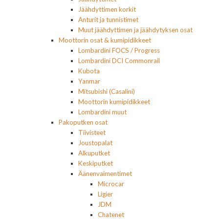
Jäähdyttimen korkit
Anturit ja tunnistimet
Muut jäähdyttimen ja jäähdytyksen osat
Moottorin osat & kumipidikkeet
Lombardini FOCS / Progress
Lombardini DCI Commonrail
Kubota
Yanmar
Mitsubishi (Casalini)
Moottorin kumipidikkeet
Lombardini muut
Pakoputken osat
Tiivisteet
Joustopalat
Alkuputket
Keskiputket
Äänenvaimentimet
Microcar
Ligier
JDM
Chatenet