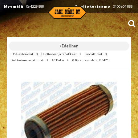
Myymälä
06 4229 888
Huoltokorjaamo
0400 654 888
‹ Edellinen
»
»
»
USA-auton osat
Huolto-osat ja tarvikkeet
Suodattimet
»
»
Polttoainesuodattimet
AC Delco
Polttoainesuodatin GF471