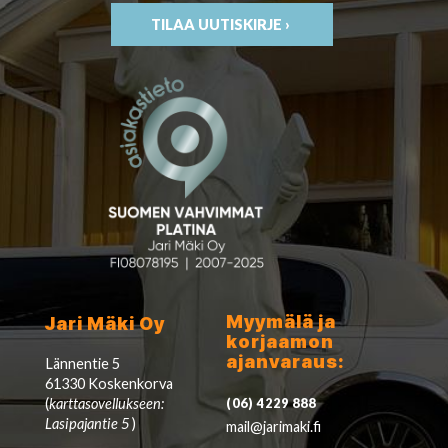
TILAA UUTISKIRJE ›
Myymälä ja
Jari Mäki Oy
korjaamon
ajanvaraus:
Lännentie 5
61330 Koskenkorva
(
karttasovellukseen:
(06) 4229 888
Lasipajantie 5
)
mail@jarimaki.fi