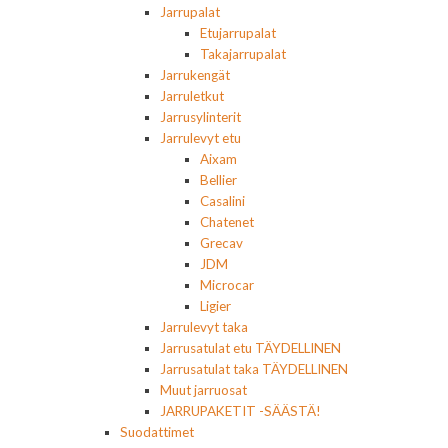
Jarrupalat
Etujarrupalat
Takajarrupalat
Jarrukengät
Jarruletkut
Jarrusylinterit
Jarrulevyt etu
Aixam
Bellier
Casalini
Chatenet
Grecav
JDM
Microcar
Ligier
Jarrulevyt taka
Jarrusatulat etu TÄYDELLINEN
Jarrusatulat taka TÄYDELLINEN
Muut jarruosat
JARRUPAKETIT -SÄÄSTÄ!
Suodattimet