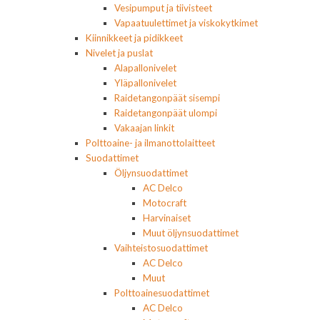
Vesipumput ja tiivisteet
Vapaatuulettimet ja viskokytkimet
Kiinnikkeet ja pidikkeet
Nivelet ja puslat
Alapallonivelet
Yläpallonivelet
Raidetangonpäät sisempi
Raidetangonpäät ulompi
Vakaajan linkit
Polttoaine- ja ilmanottolaitteet
Suodattimet
Öljynsuodattimet
AC Delco
Motocraft
Harvinaiset
Muut öljynsuodattimet
Vaihteistosuodattimet
AC Delco
Muut
Polttoainesuodattimet
AC Delco