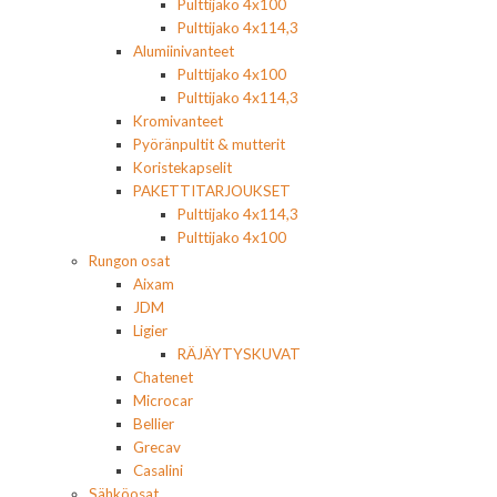
Pulttijako 4x100
Pulttijako 4x114,3
Alumiinivanteet
Pulttijako 4x100
Pulttijako 4x114,3
Kromivanteet
Pyöränpultit & mutterit
Koristekapselit
PAKETTITARJOUKSET
Pulttijako 4x114,3
Pulttijako 4x100
Rungon osat
Aixam
JDM
Ligier
RÄJÄYTYSKUVAT
Chatenet
Microcar
Bellier
Grecav
Casalini
Sähköosat