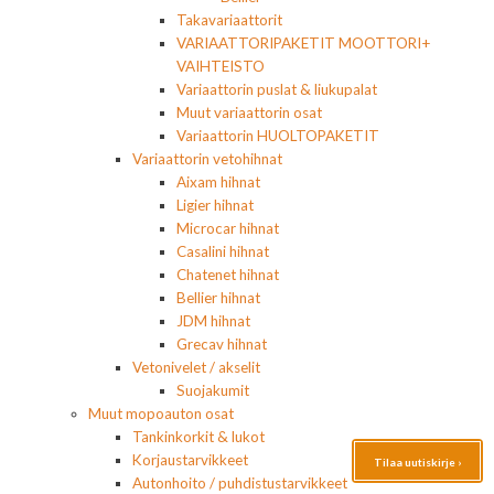
Takavariaattorit
VARIAATTORIPAKETIT MOOTTORI+
VAIHTEISTO
Variaattorin puslat & liukupalat
Muut variaattorin osat
Variaattorin HUOLTOPAKETIT
Variaattorin vetohihnat
Aixam hihnat
Ligier hihnat
Microcar hihnat
Casalini hihnat
Chatenet hihnat
Bellier hihnat
JDM hihnat
Grecav hihnat
Vetonivelet / akselit
Suojakumit
Muut mopoauton osat
Tankinkorkit & lukot
Korjaustarvikkeet
Tilaa uutiskirje ›
Autonhoito / puhdistustarvikkeet