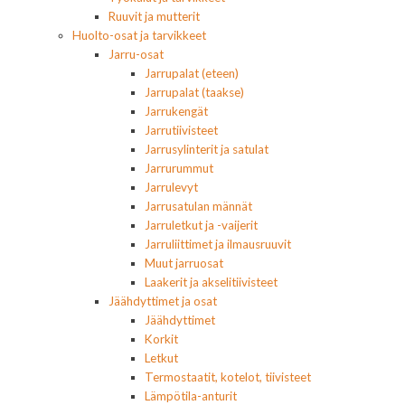
Ruuvit ja mutterit
Huolto-osat ja tarvikkeet
Jarru-osat
Jarrupalat (eteen)
Jarrupalat (taakse)
Jarrukengät
Jarrutiivisteet
Jarrusylinterit ja satulat
Jarrurummut
Jarrulevyt
Jarrusatulan männät
Jarruletkut ja -vaijerit
Jarruliittimet ja ilmausruuvit
Muut jarruosat
Laakerit ja akselitiivisteet
Jäähdyttimet ja osat
Jäähdyttimet
Korkit
Letkut
Termostaatit, kotelot, tiivisteet
Lämpötila-anturit