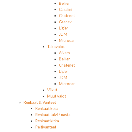
Bellier
Casalini
Chatenet
Grecav
Ligier
JDM
Microcar
Takavalot
Aixam
Bellier
Chatenet
Ligier
JDM
Microcar
Vilkut
Muut valot
Renkaat & Vanteet
Renkaat kesä
Renkaat talvi / nasta
Renkaat kitka
Peltivanteet