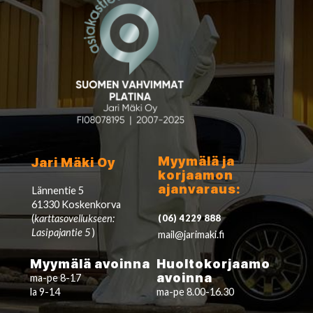
Myymälä ja
Jari Mäki Oy
korjaamon
ajanvaraus:
Lännentie 5
61330 Koskenkorva
(
karttasovellukseen:
(06) 4229 888
Lasipajantie 5
)
mail@jarimaki.fi
Myymälä avoinna
Huoltokorjaamo
avoinna
ma-pe 8-17
la 9-14
ma-pe 8.00-16.30