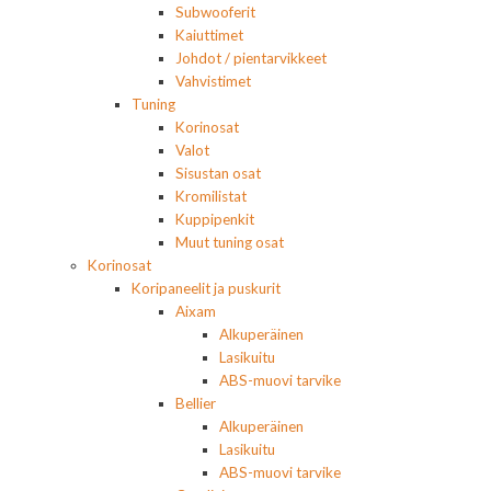
Subwooferit
Kaiuttimet
Johdot / pientarvikkeet
Vahvistimet
Tuning
Korinosat
Valot
Sisustan osat
Kromilistat
Kuppipenkit
Muut tuning osat
Korinosat
Koripaneelit ja puskurit
Aixam
Alkuperäinen
Lasikuitu
ABS-muovi tarvike
Bellier
Alkuperäinen
Lasikuitu
ABS-muovi tarvike