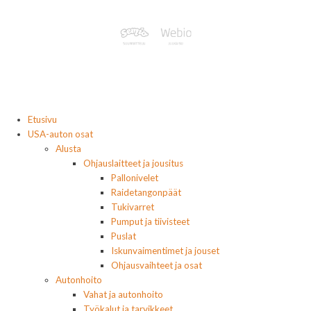
Etusivu
USA-auton osat
Alusta
Ohjauslaitteet ja jousitus
Pallonivelet
Raidetangonpäät
Tukivarret
Pumput ja tiivisteet
Puslat
Iskunvaimentimet ja jouset
Ohjausvaihteet ja osat
Autonhoito
Vahat ja autonhoito
Työkalut ja tarvikkeet