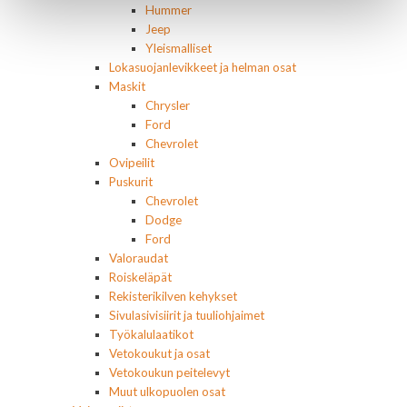
Hummer
Jeep
Yleismalliset
Lokasuojanlevikkeet ja helman osat
Maskit
Chrysler
Ford
Chevrolet
Ovipeilit
Puskurit
Chevrolet
Dodge
Ford
Valoraudat
Roiskeläpät
Rekisterikilven kehykset
Sivulasivisiirit ja tuuliohjaimet
Työkalulaatikot
Vetokoukut ja osat
Vetokoukun peitelevyt
Muut ulkopuolen osat