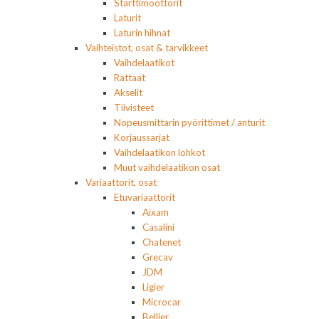
Starttimoottorit
Laturit
Laturin hihnat
Vaihteistot, osat & tarvikkeet
Vaihdelaatikot
Rattaat
Akselit
Tiivisteet
Nopeusmittarin pyörittimet / anturit
Korjaussarjat
Vaihdelaatikon lohkot
Muut vaihdelaatikon osat
Variaattorit, osat
Etuvariaattorit
Aixam
Casalini
Chatenet
Grecav
JDM
Ligier
Microcar
Bellier