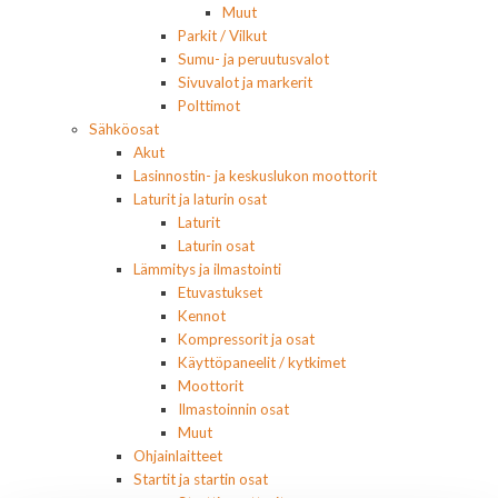
Muut
Parkit / Vilkut
Sumu- ja peruutusvalot
Sivuvalot ja markerit
Polttimot
Sähköosat
Akut
Lasinnostin- ja keskuslukon moottorit
Laturit ja laturin osat
Laturit
Laturin osat
Lämmitys ja ilmastointi
Etuvastukset
Kennot
Kompressorit ja osat
Käyttöpaneelit / kytkimet
Moottorit
Ilmastoinnin osat
Muut
Ohjainlaitteet
Startit ja startin osat