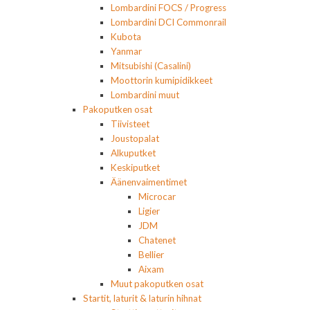
Lombardini FOCS / Progress
Lombardini DCI Commonrail
Kubota
Yanmar
Mitsubishi (Casalini)
Moottorin kumipidikkeet
Lombardini muut
Pakoputken osat
Tiivisteet
Joustopalat
Alkuputket
Keskiputket
Äänenvaimentimet
Microcar
Ligier
JDM
Chatenet
Bellier
Aixam
Muut pakoputken osat
Startit, laturit & laturin hihnat