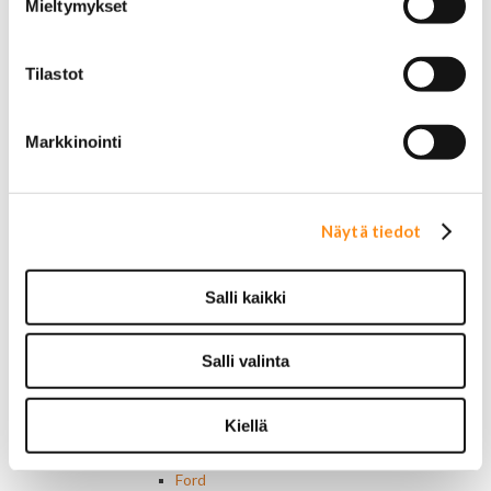
Mieltymykset
Dodge merkit
Ford merkit
Lincoln merkit
Tilastot
Mercury merkit
Oldsmobile merkit
Plymouth merkit
Markkinointi
Pontiac merkit
Muut merkit
Merkit ja logot
Tarrat
Näytä tiedot
Ulkopuolen varusteet ja ehostus
Astinlaudat ja -putket
Salli kaikki
Aurinkolipat
Erikoiskeulamerkit
Kromilistat
Salli valinta
Kromikoristeet
Cadillac
Chevrolet
Kiellä
Chrysler
Dodge
Ford