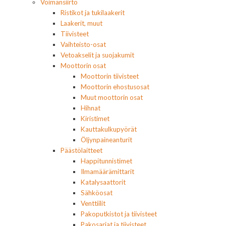
Voimansiirto
Ristikot ja tukilaakerit
Laakerit, muut
Tiivisteet
Vaihteisto-osat
Vetoakselit ja suojakumit
Moottorin osat
Moottorin tiivisteet
Moottorin ehostusosat
Muut moottorin osat
Hihnat
Kiristimet
Kauttakulkupyörät
Öljynpaineanturit
Päästölaitteet
Happitunnistimet
Ilmamäärämittarit
Katalysaattorit
Sähköosat
Venttiilit
Pakoputkistot ja tiivisteet
Pakosarjat ja tiivisteet