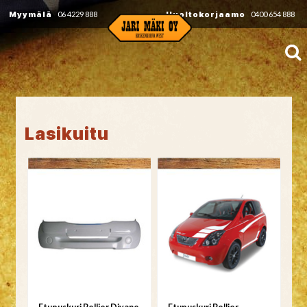
Myymälä
06 4229 888
Huoltokorjaamo
0400 654 888
Lasikuitu