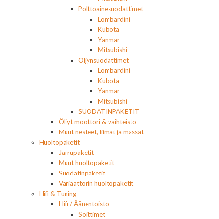
Polttoainesuodattimet
Lombardini
Kubota
Yanmar
Mitsubishi
Öljynsuodattimet
Lombardini
Kubota
Yanmar
Mitsubishi
SUODATINPAKETIT
Öljyt moottori & vaihteisto
Muut nesteet, liimat ja massat
Huoltopaketit
Jarrupaketit
Muut huoltopaketit
Suodatinpaketit
Variaattorin huoltopaketit
Hifi & Tuning
Hifi / Äänentoisto
Soittimet