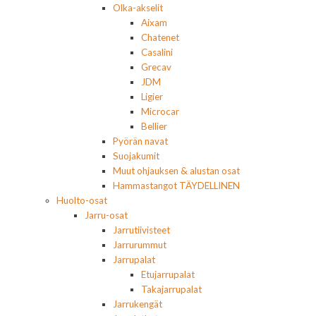
Olka-akselit
Aixam
Chatenet
Casalini
Grecav
JDM
Ligier
Microcar
Bellier
Pyörän navat
Suojakumit
Muut ohjauksen & alustan osat
Hammastangot TÄYDELLINEN
Huolto-osat
Jarru-osat
Jarrutiivisteet
Jarrurummut
Jarrupalat
Etujarrupalat
Takajarrupalat
Jarrukengät