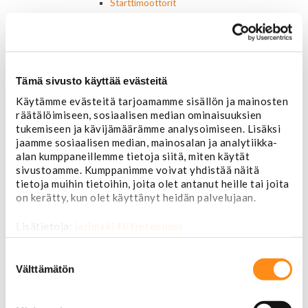
Starttimoottorit
Starttimoottorin osat
Sytytysosat
Sähköosat
Ajovalokytkimet
Jarruvalokytkimet
Tämä sivusto käyttää evästeitä
Keskuslukon kytkimet
Käytämme evästeitä tarjoamamme sisällön ja mainosten
Lasinnostimen kytkimet
räätälöimiseen, sosiaalisen median ominaisuuksien
Lämmityslaitteen osat
tukemiseen ja kävijämäärämme analysoimiseen. Lisäksi
Muut kytkimet ja sähköosat
jaamme sosiaalisen median, mainosalan ja analytiikka-
Nelivedon kytkimet
alan kumppaneillemme tietoja siitä, miten käytät
Ovivalokykimet
sivustoamme. Kumppanimme voivat yhdistää näitä
Releet ja sulakkeet
tietoja muihin tietoihin, joita olet antanut heille tai joita
Vakionopeudensäätimen osat
on kerätty, kun olet käyttänyt heidän palvelujaan.
Tarrat, tunnukset, logot, merkit
Alkuperäiset tarrat ja teipit
Lisätietoja:
jarimaki.fi/tietosuoja
Käytetyt alkuperäismerkit
AMC merkit
Suostumuksen
Buick merkit
valinta
Välttämätön
Cadillac merkit
Chevrolet merkit
Chrysler merkit