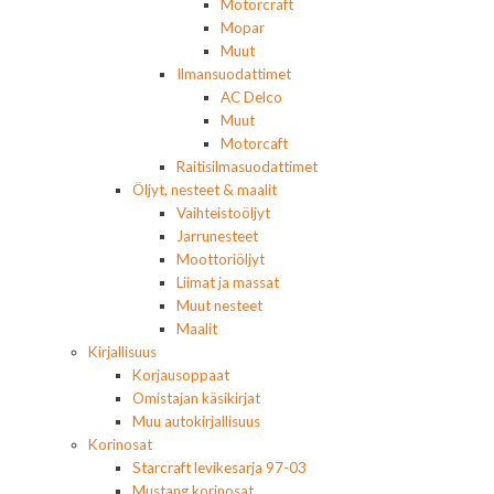
Motorcraft
Mopar
Muut
Ilmansuodattimet
AC Delco
Muut
Motorcaft
Raitisilmasuodattimet
Öljyt, nesteet & maalit
Vaihteistoöljyt
Jarrunesteet
Moottoriöljyt
Liimat ja massat
Muut nesteet
Maalit
Kirjallisuus
Korjausoppaat
Omistajan käsikirjat
Muu autokirjallisuus
Korinosat
Starcraft levikesarja 97-03
Mustang korinosat