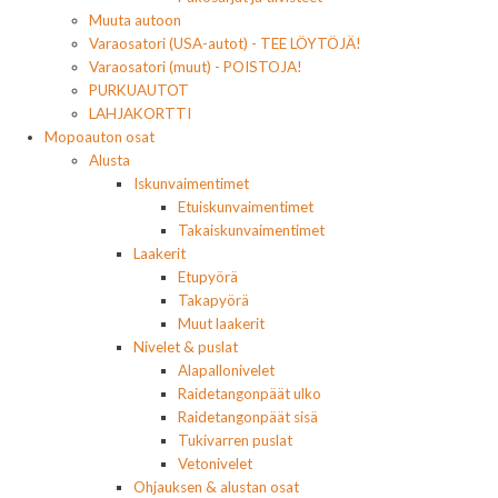
Muuta autoon
Varaosatori (USA-autot) - TEE LÖYTÖJÄ!
Varaosatori (muut) - POISTOJA!
PURKUAUTOT
LAHJAKORTTI
Mopoauton osat
Alusta
Iskunvaimentimet
Etuiskunvaimentimet
Takaiskunvaimentimet
Laakerit
Etupyörä
Takapyörä
Muut laakerit
Nivelet & puslat
Alapallonivelet
Raidetangonpäät ulko
Raidetangonpäät sisä
Tukivarren puslat
Vetonivelet
Ohjauksen & alustan osat