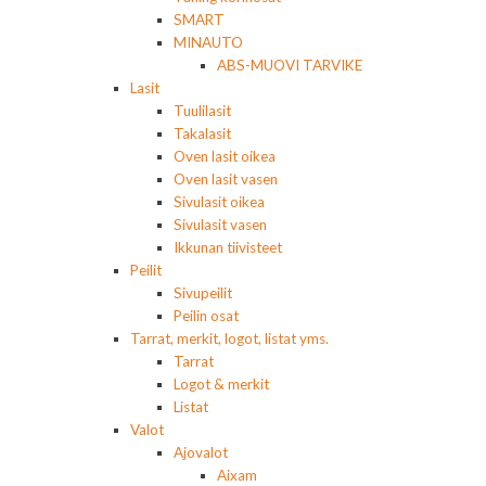
SMART
MINAUTO
ABS-MUOVI TARVIKE
Lasit
Tuulilasit
Takalasit
Oven lasit oikea
Oven lasit vasen
Sivulasit oikea
Sivulasit vasen
Ikkunan tiivisteet
Peilit
Sivupeilit
Peilin osat
Tarrat, merkit, logot, listat yms.
Tarrat
Logot & merkit
Listat
Valot
Ajovalot
Aixam