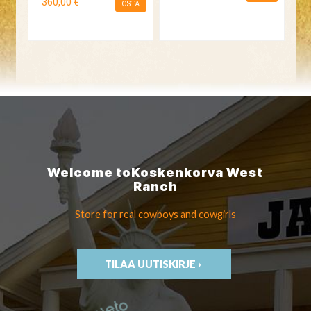
360,00 €
OSTA
Welcome to
Koskenkorva
West
Ranch
Store for real cowboys
and cowgirls
TILAA UUTISKIRJE ›