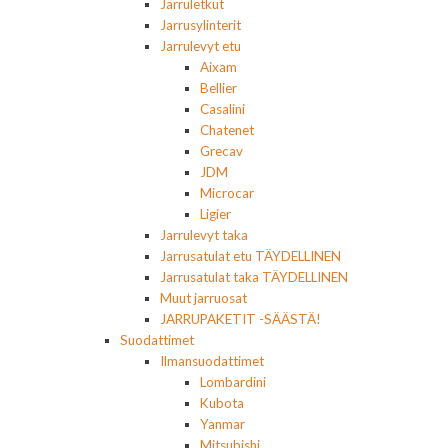
Jarruletkut
Jarrusylinterit
Jarrulevyt etu
Aixam
Bellier
Casalini
Chatenet
Grecav
JDM
Microcar
Ligier
Jarrulevyt taka
Jarrusatulat etu TÄYDELLINEN
Jarrusatulat taka TÄYDELLINEN
Muut jarruosat
JARRUPAKETIT -SÄÄSTÄ!
Suodattimet
Ilmansuodattimet
Lombardini
Kubota
Yanmar
Mitsubishi