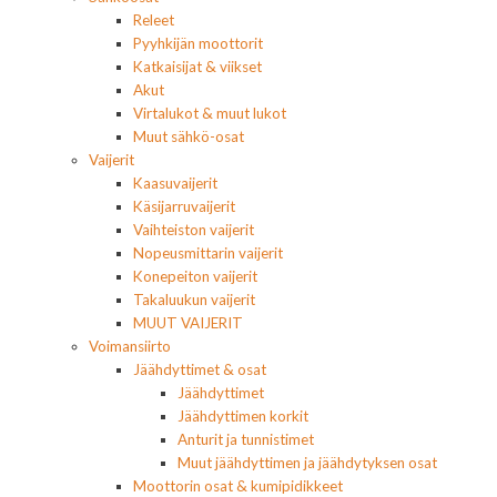
Releet
Pyyhkijän moottorit
Katkaisijat & viikset
Akut
Virtalukot & muut lukot
Muut sähkö-osat
Vaijerit
Kaasuvaijerit
Käsijarruvaijerit
Vaihteiston vaijerit
Nopeusmittarin vaijerit
Konepeiton vaijerit
Takaluukun vaijerit
MUUT VAIJERIT
Voimansiirto
Jäähdyttimet & osat
Jäähdyttimet
Jäähdyttimen korkit
Anturit ja tunnistimet
Muut jäähdyttimen ja jäähdytyksen osat
Moottorin osat & kumipidikkeet