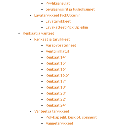
Pyyhkijänsulat
Sivulasivisiirit ja tuuliohjaimet
Lavatarvikkeet PickUp:eihin
Lavatarvikkeet
Lavakatteet Pick Up:eihin
Renkaat ja vanteet
Renkaat ja tarvikkeet
Varapyörätelineet
Venttiilinhatut
Renkaat 14"
Renkaat 15"
Renkaat 16"
Renkaat 16,5"
Renkaat 17"
Renkaat 18"
Renkaat 20"
Renkaat 22"
Renkaat 24"
Vanteet ja tarvikkeet
Pölykapselit, keskiöt, spinnerit
Vannetarvikkeet