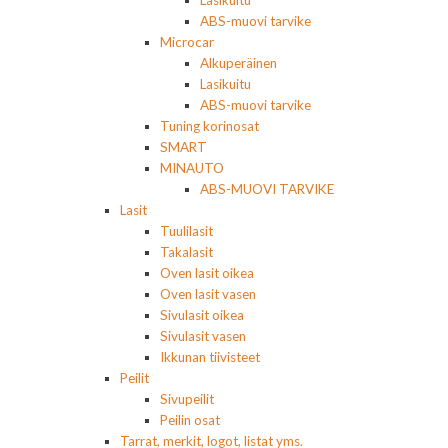
Lasikuitu
ABS-muovi tarvike
Microcar
Alkuperäinen
Lasikuitu
ABS-muovi tarvike
Tuning korinosat
SMART
MINAUTO
ABS-MUOVI TARVIKE
Lasit
Tuulilasit
Takalasit
Oven lasit oikea
Oven lasit vasen
Sivulasit oikea
Sivulasit vasen
Ikkunan tiivisteet
Peilit
Sivupeilit
Peilin osat
Tarrat, merkit, logot, listat yms.