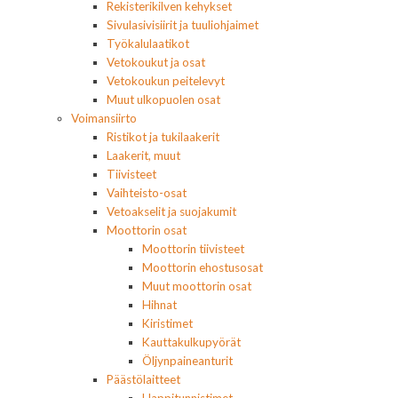
Rekisterikilven kehykset
Sivulasivisiirit ja tuuliohjaimet
Työkalulaatikot
Vetokoukut ja osat
Vetokoukun peitelevyt
Muut ulkopuolen osat
Voimansiirto
Ristikot ja tukilaakerit
Laakerit, muut
Tiivisteet
Vaihteisto-osat
Vetoakselit ja suojakumit
Moottorin osat
Moottorin tiivisteet
Moottorin ehostusosat
Muut moottorin osat
Hihnat
Kiristimet
Kauttakulkupyörät
Öljynpaineanturit
Päästölaitteet