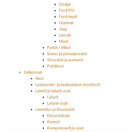
Dodge
Ford P/U
Ford muut
Hummer
Jeep
Lincoln
Muut
Parkit / Vilkut
Sumu- ja peruutusvalot
Sivuvalot ja markerit
Polttimot
Sähköosat
Akut
Lasinnostin- ja keskuslukon moottorit
Laturit ja laturin osat
Laturit
Laturin osat
Lämmitys ja ilmastointi
Etuvastukset
Kennot
Kompressorit ja osat