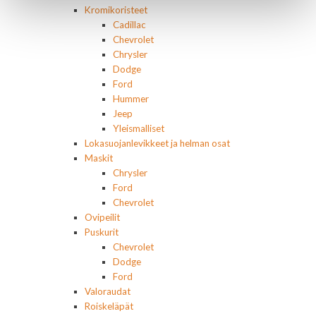
Kromikoristeet
Cadillac
Chevrolet
Chrysler
Dodge
Ford
Hummer
Jeep
Yleismalliset
Lokasuojanlevikkeet ja helman osat
Maskit
Chrysler
Ford
Chevrolet
Ovipeilit
Puskurit
Chevrolet
Dodge
Ford
Valoraudat
Roiskeläpät