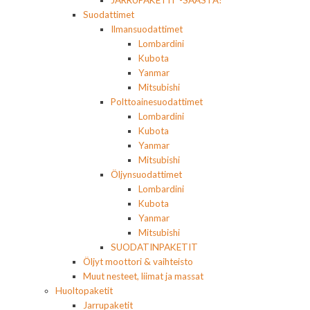
JARRUPAKETIT -SÄÄSTÄ!
Suodattimet
Ilmansuodattimet
Lombardini
Kubota
Yanmar
Mitsubishi
Polttoainesuodattimet
Lombardini
Kubota
Yanmar
Mitsubishi
Öljynsuodattimet
Lombardini
Kubota
Yanmar
Mitsubishi
SUODATINPAKETIT
Öljyt moottori & vaihteisto
Muut nesteet, liimat ja massat
Huoltopaketit
Jarrupaketit