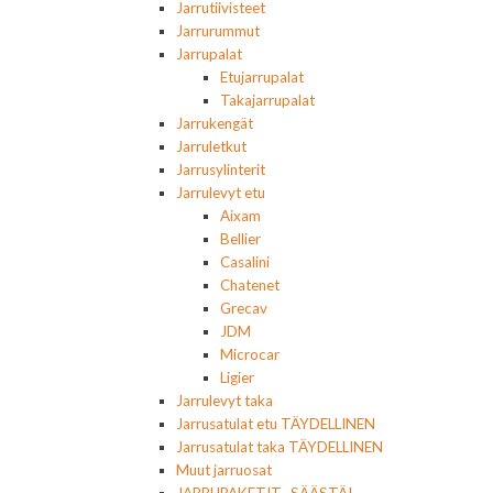
Jarrutiivisteet
Jarrurummut
Jarrupalat
Etujarrupalat
Takajarrupalat
Jarrukengät
Jarruletkut
Jarrusylinterit
Jarrulevyt etu
Aixam
Bellier
Casalini
Chatenet
Grecav
JDM
Microcar
Ligier
Jarrulevyt taka
Jarrusatulat etu TÄYDELLINEN
Jarrusatulat taka TÄYDELLINEN
Muut jarruosat