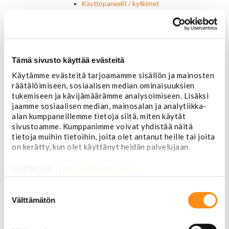
Käyttöpaneelit / kytkimet
Moottorit
Ilmastoinnin osat
Muut
Ohjainlaitteet
Startit ja startin osat
Tämä sivusto käyttää evästeitä
Starttimoottorit
Käytämme evästeitä tarjoamamme sisällön ja mainosten
Starttimoottorin osat
räätälöimiseen, sosiaalisen median ominaisuuksien
Sytytysosat
tukemiseen ja kävijämäärämme analysoimiseen. Lisäksi
Sähköosat
jaamme sosiaalisen median, mainosalan ja analytiikka-
Ajovalokytkimet
alan kumppaneillemme tietoja siitä, miten käytät
Jarruvalokytkimet
sivustoamme. Kumppanimme voivat yhdistää näitä
Keskuslukon kytkimet
tietoja muihin tietoihin, joita olet antanut heille tai joita
Lasinnostimen kytkimet
on kerätty, kun olet käyttänyt heidän palvelujaan.
Lämmityslaitteen osat
Muut kytkimet ja sähköosat
Lisätietoja:
jarimaki.fi/tietosuoja
Nelivedon kytkimet
Ovivalokykimet
Suostumuksen
Releet ja sulakkeet
valinta
Välttämätön
Vakionopeudensäätimen osat
Tarrat, tunnukset, logot, merkit