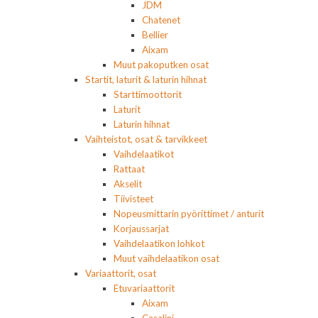
JDM
Chatenet
Bellier
Aixam
Muut pakoputken osat
Startit, laturit & laturin hihnat
Starttimoottorit
Laturit
Laturin hihnat
Vaihteistot, osat & tarvikkeet
Vaihdelaatikot
Rattaat
Akselit
Tiivisteet
Nopeusmittarin pyörittimet / anturit
Korjaussarjat
Vaihdelaatikon lohkot
Muut vaihdelaatikon osat
Variaattorit, osat
Etuvariaattorit
Aixam