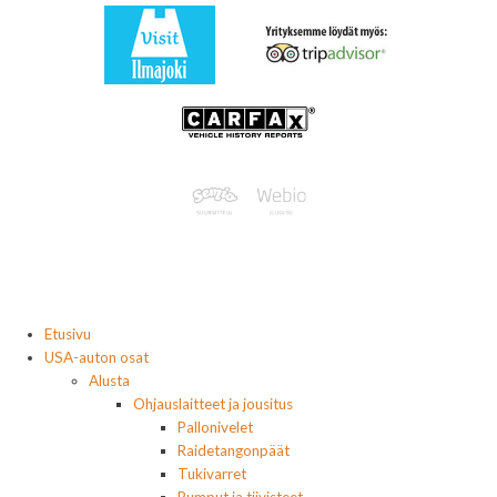
Etusivu
USA-auton osat
Alusta
Ohjauslaitteet ja jousitus
Pallonivelet
Raidetangonpäät
Tukivarret