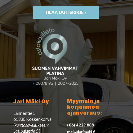
TILAA UUTISKIRJE ›
Myymälä ja
Jari Mäki Oy
korjaamon
ajanvaraus:
Lännentie 5
61330 Koskenkorva
(
karttasovellukseen:
(06) 4229 888
Lasipajantie 5
)
mail@jarimaki.fi