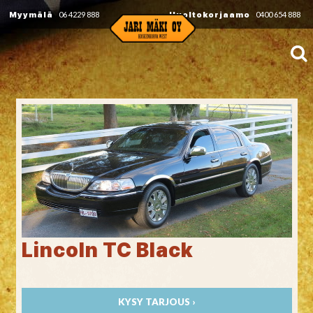
Myymälä
06 4229 888
Huoltokorjaamo
0400 654 888
Lincoln TC Black
KYSY TARJOUS ›