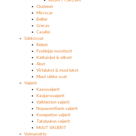
RÄJÄYTYSKUVAT
Chatenet
Microcar
Bellier
Grecav
Casalini
Sähköosat
Releet
Pyyhkijän moottorit
Katkaisijat & viikset
Akut
Virtalukot & muut lukot
Muut sähkö-osat
Vaijerit
Kaasuvaijerit
Käsijarruvaijerit
Vaihteiston vaijerit
Nopeusmittarin vaijerit
Konepeiton vaijerit
Takaluukun vaijerit
MUUT VAIJERIT
Voimansiirto