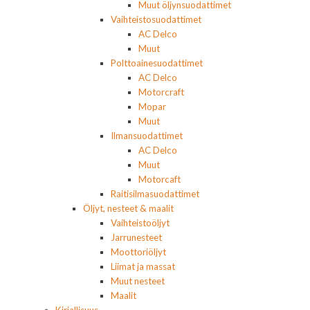
Muut öljynsuodattimet
Vaihteistosuodattimet
AC Delco
Muut
Polttoainesuodattimet
AC Delco
Motorcraft
Mopar
Muut
Ilmansuodattimet
AC Delco
Muut
Motorcaft
Raitisilmasuodattimet
Öljyt, nesteet & maalit
Vaihteistoöljyt
Jarrunesteet
Moottoriöljyt
Liimat ja massat
Muut nesteet
Maalit