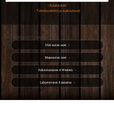
› Asiakastuki
› Toimitusehdot ja maksutavat
UUTISKIRJELIITTYMINEN
USA-auton osat
Mopoauton osat
Pukeutuminen & Western
Lahjatavarat & sisustus