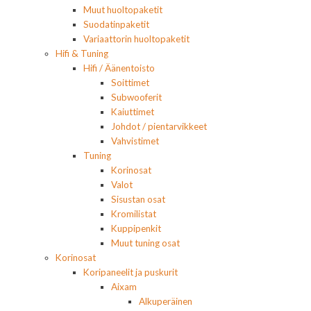
Muut huoltopaketit
Suodatinpaketit
Variaattorin huoltopaketit
Hifi & Tuning
Hifi / Äänentoisto
Soittimet
Subwooferit
Kaiuttimet
Johdot / pientarvikkeet
Vahvistimet
Tuning
Korinosat
Valot
Sisustan osat
Kromilistat
Kuppipenkit
Muut tuning osat
Korinosat
Koripaneelit ja puskurit
Aixam
Alkuperäinen