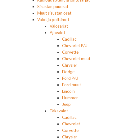
Radioadapterit ja johtosarjat
Sisustan puuosat
Muut sisustan osat
Valot ja polttimot
Valosarjat
Ajovalot
Cadillac
Chevorlet P/U
Corvette
Chevrolet muut
Chrysler
Dodge
Ford P/U
Ford muut
Lincoln
Hummer
Jeep
Takavalot
Cadillac
Chevrolet
Corvette
Chrysler