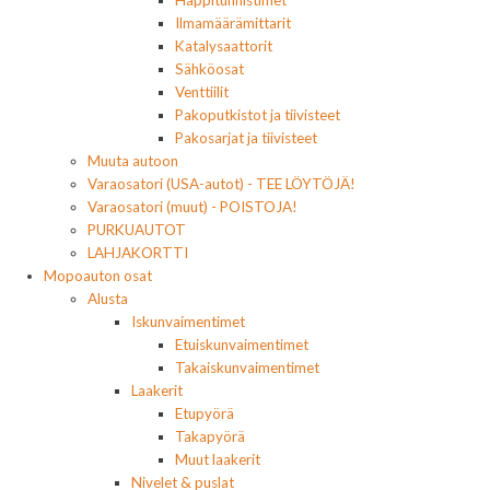
Happitunnistimet
Ilmamäärämittarit
Katalysaattorit
Sähköosat
Venttiilit
Pakoputkistot ja tiivisteet
Pakosarjat ja tiivisteet
Muuta autoon
Varaosatori (USA-autot) - TEE LÖYTÖJÄ!
Varaosatori (muut) - POISTOJA!
PURKUAUTOT
LAHJAKORTTI
Mopoauton osat
Alusta
Iskunvaimentimet
Etuiskunvaimentimet
Takaiskunvaimentimet
Laakerit
Etupyörä
Takapyörä
Muut laakerit
Nivelet & puslat