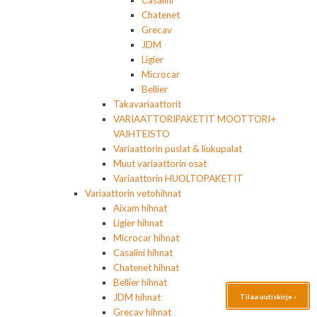
Casalini
Chatenet
Grecav
JDM
Ligier
Microcar
Bellier
Takavariaattorit
VARIAATTORIPAKETIT MOOTTORI+
VAIHTEISTO
Variaattorin puslat & liukupalat
Muut variaattorin osat
Variaattorin HUOLTOPAKETIT
Variaattorin vetohihnat
Aixam hihnat
Ligier hihnat
Microcar hihnat
Casalini hihnat
Chatenet hihnat
Bellier hihnat
JDM hihnat
Tilaa uutiskirje ›
Grecav hihnat