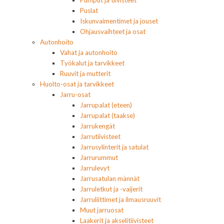
Pumput ja tiivisteet
Puslat
Iskunvaimentimet ja jouset
Ohjausvaihteet ja osat
Autonhoito
Vahat ja autonhoito
Työkalut ja tarvikkeet
Ruuvit ja mutterit
Huolto-osat ja tarvikkeet
Jarru-osat
Jarrupalat (eteen)
Jarrupalat (taakse)
Jarrukengät
Jarrutiivisteet
Jarrusylinterit ja satulat
Jarrurummut
Jarrulevyt
Jarrusatulan männät
Jarruletkut ja -vaijerit
Jarruliittimet ja ilmausruuvit
Muut jarruosat
Laakerit ja akselitiivisteet