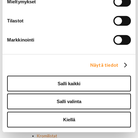
Alkuperäiset tarrat ja teipit
Mieltymykset
Käytetyt alkuperäismerkit
AMC merkit
Buick merkit
Tilastot
Cadillac merkit
Chevrolet merkit
Chrysler merkit
Markkinointi
Dodge merkit
Ford merkit
Lincoln merkit
Näytä tiedot
Mercury merkit
Oldsmobile merkit
Plymouth merkit
Salli kaikki
Pontiac merkit
Muut merkit
Merkit ja logot
Salli valinta
Tarrat
Ulkopuolen varusteet ja ehostus
Astinlaudat ja -putket
Kiellä
Aurinkolipat
Erikoiskeulamerkit
Kromilistat