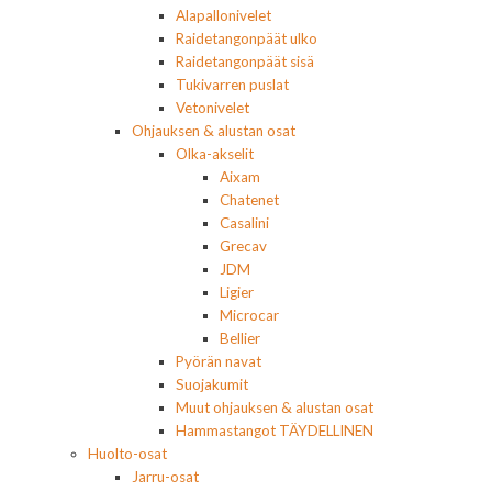
Alapallonivelet
Raidetangonpäät ulko
Raidetangonpäät sisä
Tukivarren puslat
Vetonivelet
Ohjauksen & alustan osat
Olka-akselit
Aixam
Chatenet
Casalini
Grecav
JDM
Ligier
Microcar
Bellier
Pyörän navat
Suojakumit
Muut ohjauksen & alustan osat
Hammastangot TÄYDELLINEN
Huolto-osat
Jarru-osat