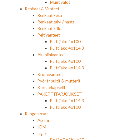
Muut valot
Renkaat & Vanteet
Renkaat kesä
Renkaat talvi / nasta
Renkaat kitka
Peltivanteet
Pulttijako 4x100
Pulttijako 4x114,3
Alumiinivanteet
Pulttijako 4x100
Pulttijako 4x114,3
Kromivanteet
Pyöränpultit & mutterit
Koristekapselit
PAKETTITARJOUKSET
Pulttijako 4x114,3
Pulttijako 4x100
Rungon osat
Aixam
JDM
Ligier