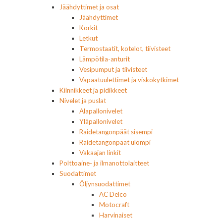
Jäähdyttimet ja osat
Jäähdyttimet
Korkit
Letkut
Termostaatit, kotelot, tiivisteet
Lämpötila-anturit
Vesipumput ja tiivisteet
Vapaatuulettimet ja viskokytkimet
Kiinnikkeet ja pidikkeet
Nivelet ja puslat
Alapallonivelet
Yläpallonivelet
Raidetangonpäät sisempi
Raidetangonpäät ulompi
Vakaajan linkit
Polttoaine- ja ilmanottolaitteet
Suodattimet
Öljynsuodattimet
AC Delco
Motocraft
Harvinaiset