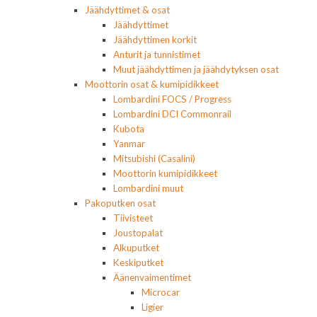
Jäähdyttimet & osat
Jäähdyttimet
Jäähdyttimen korkit
Anturit ja tunnistimet
Muut jäähdyttimen ja jäähdytyksen osat
Moottorin osat & kumipidikkeet
Lombardini FOCS / Progress
Lombardini DCI Commonrail
Kubota
Yanmar
Mitsubishi (Casalini)
Moottorin kumipidikkeet
Lombardini muut
Pakoputken osat
Tiivisteet
Joustopalat
Alkuputket
Keskiputket
Äänenvaimentimet
Microcar
Ligier