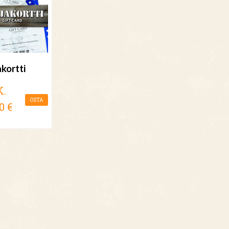
akortti
K.
OSTA
0 €