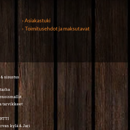
› Asiakastuki
› Toimitusehdot ja maksutavat
 & sisustus
utarha
ienoismallit
a tarvikkeet
RTTI
van kylä & Jari