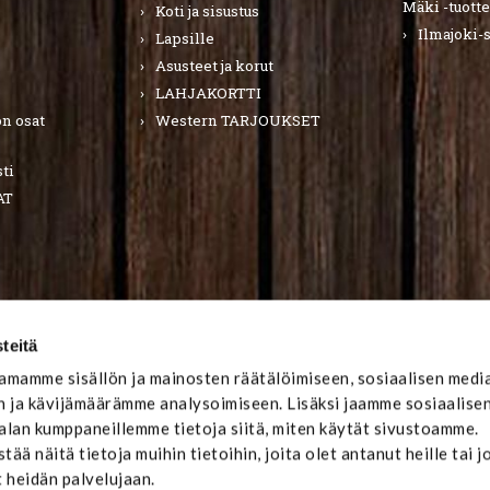
Mäki -tuotte
Koti ja sisustus
Ilmajoki-
Lapsille
Asusteet ja korut
LAHJAKORTTI
n osat
Western TARJOUKSET
ti
AT
teitä
mamme sisällön ja mainosten räätälöimiseen, sosiaalisen medi
 ja kävijämäärämme analysoimiseen. Lisäksi jaamme sosiaalise
-alan kumppaneillemme tietoja siitä, miten käytät sivustoamme.
ä näitä tietoja muihin tietoihin, joita olet antanut heille tai j
t heidän palvelujaan.