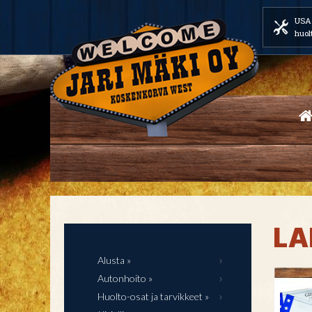
USA 
huol
LA
Alusta »
Autonhoito »
Huolto-osat ja tarvikkeet »