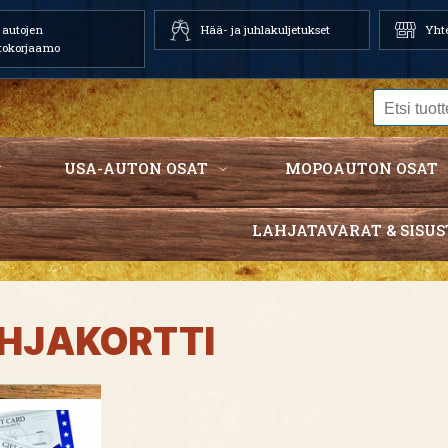
autojen
Hää- ja juhlakuljetukset
Yhte
tokorjaamo
USA-AUTON OSAT
MOPOAUTON OSAT
LAHJATAVARAT & SISUS
HJAKORTTI