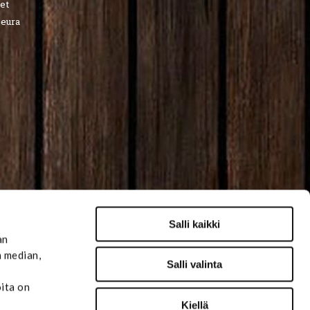
et
seura
Salli kaikki
an
n median,
Salli valinta
oita on
Kiellä