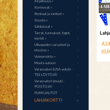
Kirjallisuus »
Korinosat »
Renkaat ja vanteet »
Sisusta »
Sähköosat »
Lahj
Tarrat, tunnukset, logot,
merkit »
AL
Ulkopuolen varusteet ja
ehostus »
10,0
Voimansiirto »
Muuta autoon
Varaosatori (USA-autot) -
TEE LÖYTÖJÄ!
Varaosatori (muut) -
POISTOJA!
PURKUAUTOT
LAHJAKORTTI