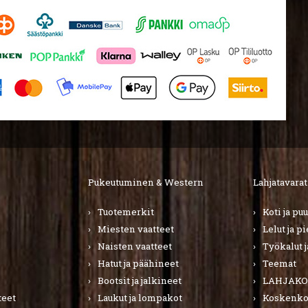
Pukeutuminen & Western
Lahjatavarat
Tuotemerkit
Koti ja pu
Miesten vaatteet
Lelut ja p
Naisten vaatteet
Työkalut j
Hatut ja päähineet
Teemat
Bootsit ja jalkineet
LAHJAKO
teet
Laukut ja lompakot
Koskenkor