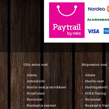
USA-auton osat
Mopoauton osat
Alusta
Alusta
Autonhoito
Huolto-osat
Huolto-osat ja tarvikkeet
Huoltopaketit
Kirjallisuus
Hifi & Tuning
Korinosat
Korinosat
Renkaat ja vanteet
Renkaat & Van