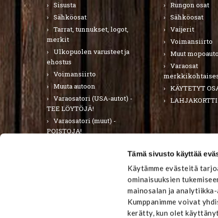
Sisusta
Rungon osat
Sähköosat
Sähköosat
Tarrat, tunnukset, logot,
Vaijerit
merkit
Voimansiirto
Ulkopuolen varusteet ja
Muut mopoauto
ehostus
Varaosat
Voimansiirto
merkkikohtaises
Muuta autoon
KÄYTETYT OS
Varaosatori (USA-autot) -
LAHJAKORTTI
TEE LÖYTÖJÄ!
Varaosatori (muut) -
POISTOJA!
PURKUAUTOT
Tämä sivusto käyttää eväs
LAHJAKORTTI
Käytämme evästeitä tarjoa
ominaisuuksien tukemiseen
mainosalan ja analytiikka
Kumppanimme voivat yhdistä
kerätty, kun olet käyttäny