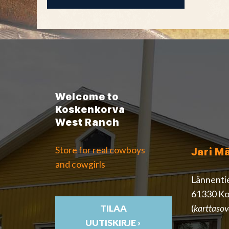
Welcome to
Koskenkorva
West Ranch
Store for real cowboys
Jari M
and cowgirls
Lännenti
61330 Ko
(
karttasov
TILAA
UUTISKIRJE ›