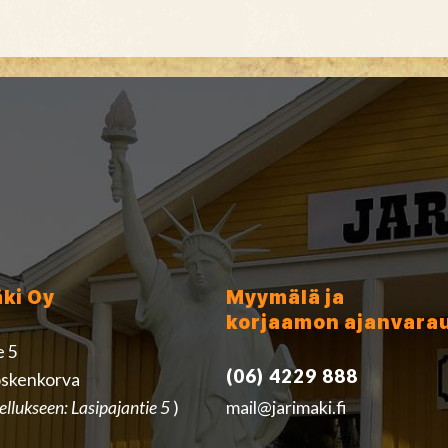
äki Oy
Myymälä ja
korjaamon ajanvara
e 5
(06) 4229 888
skenkorva
ellukseen: Lasipajantie 5
)
mail@jarimaki.fi