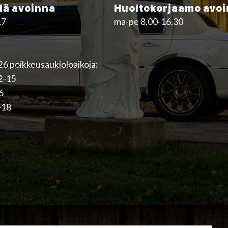
ä avoinna
Huoltokorjaamo avo
17
ma-pe 8.00-16.30
6 poikkeusaukioloaikoja:
12-15
16
-18