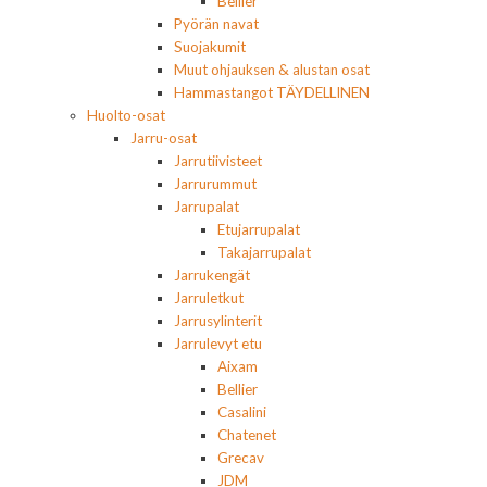
Bellier
Pyörän navat
Suojakumit
Muut ohjauksen & alustan osat
Hammastangot TÄYDELLINEN
Huolto-osat
Jarru-osat
Jarrutiivisteet
Jarrurummut
Jarrupalat
Etujarrupalat
Takajarrupalat
Jarrukengät
Jarruletkut
Jarrusylinterit
Jarrulevyt etu
Aixam
Bellier
Casalini
Chatenet
Grecav
JDM