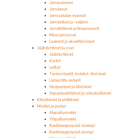
Jarrurummut
Jarrulevyt
Jarrusatulan männät
Jarruletkut ja -vaijerit
Jarruliittimet ja ilmausruuvit
Muut jarruosat
Laakerit ja akselitiivisteet
Jäähdyttimet ja osat
Jäähdyttimet
Korkit
Letkut
Termostaatit, kotelot, tiivisteet
Lämpötila-anturit
Vesipumput ja tiivisteet
Vapaatuulettimet ja viskokytkimet
Kiinnikkeet ja pidikkeet
Nivelet ja puslat
Alapallonivelet
Yläpallonivelet
Raidetangonpäät sisempi
Raidetangonpäät ulompi