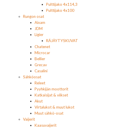
Pulttijako 4x114,3
Pulttijako 4x100
Rungon osat
Aixam
JDM
Ligier
RÄJÄYTYSKUVAT
Chatenet
Microcar
Bellier
Grecav
Casalini
Sähköosat
Releet
Pyyhkijän moottorit
Katkaisijat & viikset
Akut
Virtalukot & muut lukot
Muut sähkö-osat
Vaijerit
Kaasuvaijerit