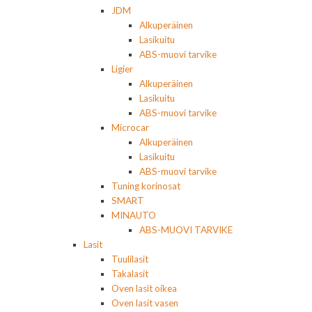
JDM
Alkuperäinen
Lasikuitu
ABS-muovi tarvike
Ligier
Alkuperäinen
Lasikuitu
ABS-muovi tarvike
Microcar
Alkuperäinen
Lasikuitu
ABS-muovi tarvike
Tuning korinosat
SMART
MINAUTO
ABS-MUOVI TARVIKE
Lasit
Tuulilasit
Takalasit
Oven lasit oikea
Oven lasit vasen