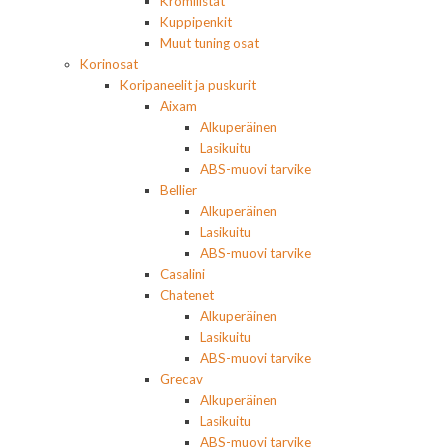
Kromilistat
Kuppipenkit
Muut tuning osat
Korinosat
Koripaneelit ja puskurit
Aixam
Alkuperäinen
Lasikuitu
ABS-muovi tarvike
Bellier
Alkuperäinen
Lasikuitu
ABS-muovi tarvike
Casalini
Chatenet
Alkuperäinen
Lasikuitu
ABS-muovi tarvike
Grecav
Alkuperäinen
Lasikuitu
ABS-muovi tarvike