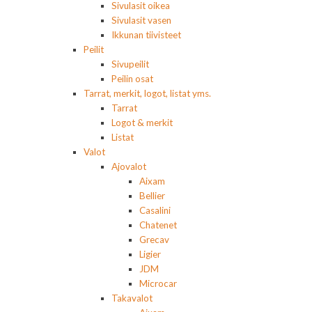
Sivulasit oikea
Sivulasit vasen
Ikkunan tiivisteet
Peilit
Sivupeilit
Peilin osat
Tarrat, merkit, logot, listat yms.
Tarrat
Logot & merkit
Listat
Valot
Ajovalot
Aixam
Bellier
Casalini
Chatenet
Grecav
Ligier
JDM
Microcar
Takavalot