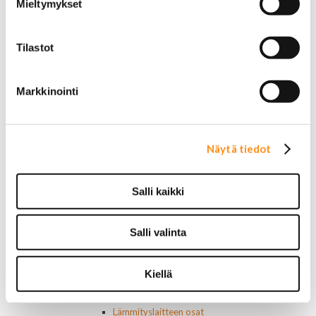
Laturit ja laturin osat
Mieltymykset
Laturit
Laturin osat
Lämmitys ja ilmastointi
Tilastot
Etuvastukset
Kennot
Kompressorit ja osat
Markkinointi
Käyttöpaneelit / kytkimet
Moottorit
Ilmastoinnin osat
Näytä tiedot
Muut
Ohjainlaitteet
Startit ja startin osat
Salli kaikki
Starttimoottorit
Starttimoottorin osat
Sytytysosat
Salli valinta
Sähköosat
Ajovalokytkimet
Jarruvalokytkimet
Kiellä
Keskuslukon kytkimet
Lasinnostimen kytkimet
Lämmityslaitteen osat