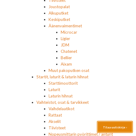
Tiivisteet
Joustopalat
Alkuputket
Keskiputket
Äänenvaimentimet
Microcar
Ligier
JDM
Chatenet
Bellier
Aixam
Muut pakoputken osat
Startit, laturit & laturin hihnat
Starttimoottorit
Laturit
Laturin hihnat
Vaihteistot, osat & tarvikkeet
Vaihdelaatikot
Rattaat
Akselit
Tilaa uutiskirje ›
Tiivisteet
Nopeusmittarin pyörittimet / anturit