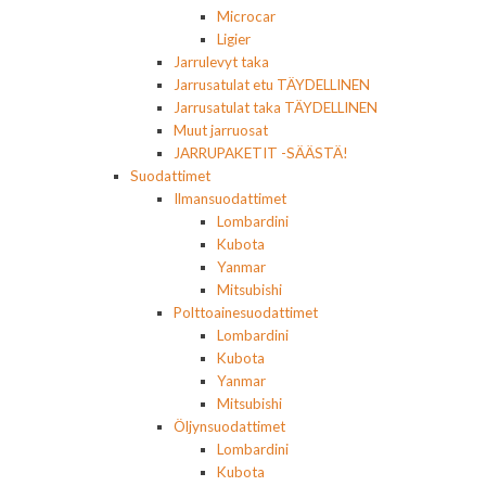
Microcar
Ligier
Jarrulevyt taka
Jarrusatulat etu TÄYDELLINEN
Jarrusatulat taka TÄYDELLINEN
Muut jarruosat
JARRUPAKETIT -SÄÄSTÄ!
Suodattimet
Ilmansuodattimet
Lombardini
Kubota
Yanmar
Mitsubishi
Polttoainesuodattimet
Lombardini
Kubota
Yanmar
Mitsubishi
Öljynsuodattimet
Lombardini
Kubota