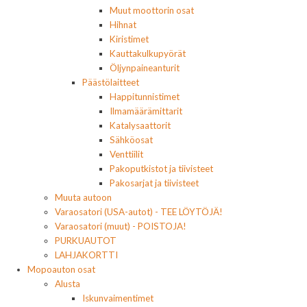
Muut moottorin osat
Hihnat
Kiristimet
Kauttakulkupyörät
Öljynpaineanturit
Päästölaitteet
Happitunnistimet
Ilmamäärämittarit
Katalysaattorit
Sähköosat
Venttiilit
Pakoputkistot ja tiivisteet
Pakosarjat ja tiivisteet
Muuta autoon
Varaosatori (USA-autot) - TEE LÖYTÖJÄ!
Varaosatori (muut) - POISTOJA!
PURKUAUTOT
LAHJAKORTTI
Mopoauton osat
Alusta
Iskunvaimentimet