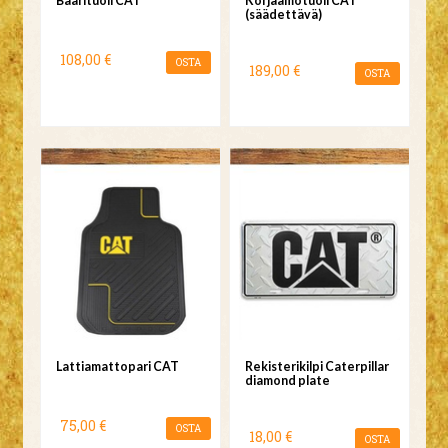
Baarituoli CAT
Korjaamotuoli CAT
(säädettävä)
108,00 €
OSTA
189,00 €
OSTA
Lattiamattopari CAT
Rekisterikilpi Caterpillar
diamond plate
75,00 €
OSTA
18,00 €
OSTA