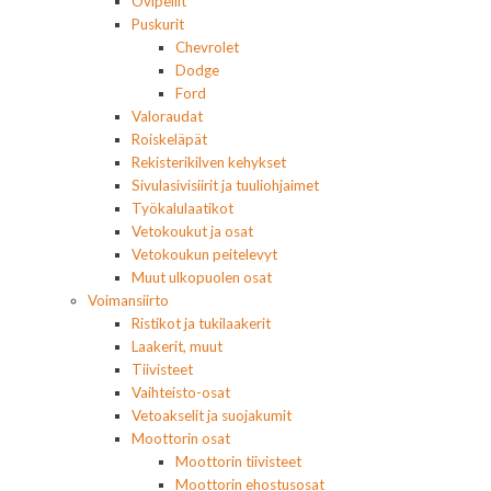
Ovipeilit
Puskurit
Chevrolet
Dodge
Ford
Valoraudat
Roiskeläpät
Rekisterikilven kehykset
Sivulasivisiirit ja tuuliohjaimet
Työkalulaatikot
Vetokoukut ja osat
Vetokoukun peitelevyt
Muut ulkopuolen osat
Voimansiirto
Ristikot ja tukilaakerit
Laakerit, muut
Tiivisteet
Vaihteisto-osat
Vetoakselit ja suojakumit
Moottorin osat
Moottorin tiivisteet
Moottorin ehostusosat