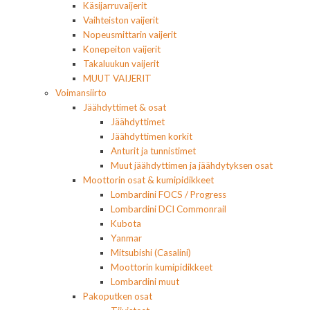
Käsijarruvaijerit
Vaihteiston vaijerit
Nopeusmittarin vaijerit
Konepeiton vaijerit
Takaluukun vaijerit
MUUT VAIJERIT
Voimansiirto
Jäähdyttimet & osat
Jäähdyttimet
Jäähdyttimen korkit
Anturit ja tunnistimet
Muut jäähdyttimen ja jäähdytyksen osat
Moottorin osat & kumipidikkeet
Lombardini FOCS / Progress
Lombardini DCI Commonrail
Kubota
Yanmar
Mitsubishi (Casalini)
Moottorin kumipidikkeet
Lombardini muut
Pakoputken osat