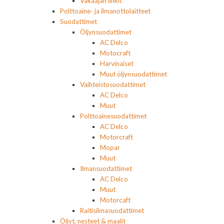
Vakaajan linkit
Polttoaine- ja ilmanottolaitteet
Suodattimet
Öljynsuodattimet
AC Delco
Motocraft
Harvinaiset
Muut öljynsuodattimet
Vaihteistosuodattimet
AC Delco
Muut
Polttoainesuodattimet
AC Delco
Motorcraft
Mopar
Muut
Ilmansuodattimet
AC Delco
Muut
Motorcaft
Raitisilmasuodattimet
Öljyt, nesteet & maalit