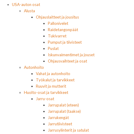
USA-auton osat
Alusta
Ohjauslaitteet ja jousitus
Pallonivelet
Raidetangonpäät
Tukivarret
Pumput ja tiivisteet
Puslat
Iskunvaimentimet ja jouset
Ohjausvaihteet ja osat
Autonhoito
Vahat ja autonhoito
Työkalut ja tarvikkeet
Ruuvit ja mutterit
Huolto-osat ja tarvikkeet
Jarru-osat
Jarrupalat (eteen)
Jarrupalat (taakse)
Jarrukengät
Jarrutiivisteet
Jarrusylinterit ja satulat