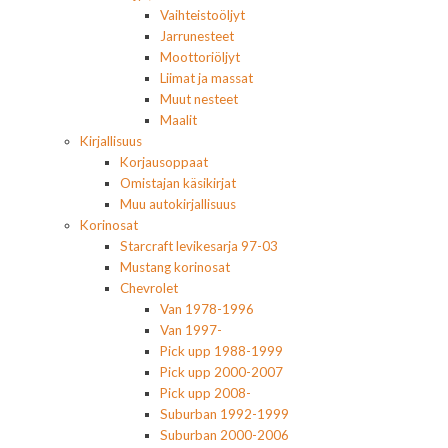
Vaihteistoöljyt
Jarrunesteet
Moottoriöljyt
Liimat ja massat
Muut nesteet
Maalit
Kirjallisuus
Korjausoppaat
Omistajan käsikirjat
Muu autokirjallisuus
Korinosat
Starcraft levikesarja 97-03
Mustang korinosat
Chevrolet
Van 1978-1996
Van 1997-
Pick upp 1988-1999
Pick upp 2000-2007
Pick upp 2008-
Suburban 1992-1999
Suburban 2000-2006