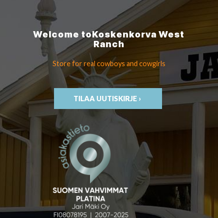
Welcome to
Koskenkorva
West
Ranch
Store for real cowboys
and cowgirls
TILAA UUTISKIRJE ›