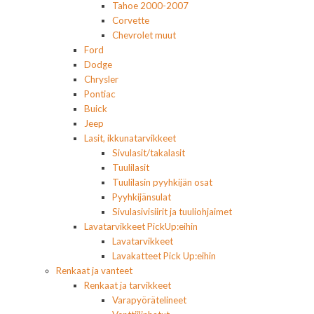
Tahoe 2000-2007
Corvette
Chevrolet muut
Ford
Dodge
Chrysler
Pontiac
Buick
Jeep
Lasit, ikkunatarvikkeet
Sivulasit/takalasit
Tuulilasit
Tuulilasin pyyhkijän osat
Pyyhkijänsulat
Sivulasivisiirit ja tuuliohjaimet
Lavatarvikkeet PickUp:eihin
Lavatarvikkeet
Lavakatteet Pick Up:eihin
Renkaat ja vanteet
Renkaat ja tarvikkeet
Varapyörätelineet