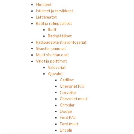
Ehosteet
Istuimet ja tarvikkeet
Lattiamatot
Ratit ja ratinpäälliset
Ratit
Ratinpäälliset
Radioadapterit ja johtosarjat
Sisustan puuosat
Muut sisustan osat
Valot ja polttimot
Valosarjat
Ajovalot
Cadillac
Chevorlet P/U
Corvette
Chevrolet muut
Chrysler
Dodge
Ford P/U
Ford muut
Lincoln