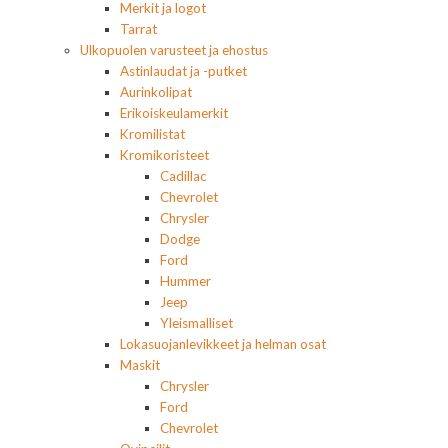
Merkit ja logot
Tarrat
Ulkopuolen varusteet ja ehostus
Astinlaudat ja -putket
Aurinkolipat
Erikoiskeulamerkit
Kromilistat
Kromikoristeet
Cadillac
Chevrolet
Chrysler
Dodge
Ford
Hummer
Jeep
Yleismalliset
Lokasuojanlevikkeet ja helman osat
Maskit
Chrysler
Ford
Chevrolet