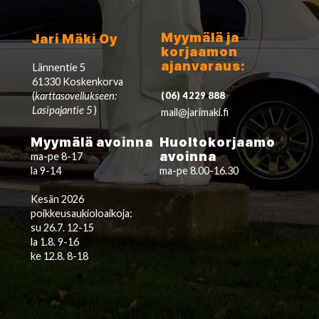
Myymälä ja
Jari Mäki Oy
korjaamon
ajanvaraus:
Lännentie 5
61330 Koskenkorva
(
karttasovellukseen:
(06) 4229 888
Lasipajantie 5
)
mail@jarimaki.fi
Myymälä avoinna
Huoltokorjaamo
avoinna
ma-pe 8-17
la 9-14
ma-pe 8.00-16.30
Kesän 2026
poikkeusaukioloaikoja:
su 26.7. 12-15
la 1.8. 9-16
ke 12.8. 8-18