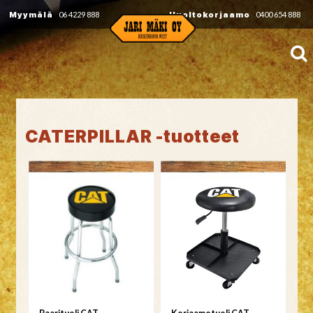
Myymälä
06 4229 888
Huoltokorjaamo
0400 654 888
CATERPILLAR -tuotteet