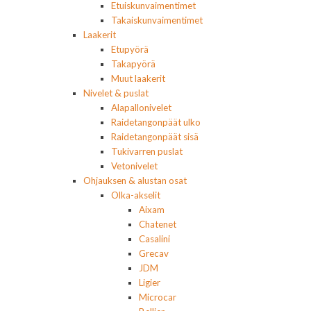
Etuiskunvaimentimet
Takaiskunvaimentimet
Laakerit
Etupyörä
Takapyörä
Muut laakerit
Nivelet & puslat
Alapallonivelet
Raidetangonpäät ulko
Raidetangonpäät sisä
Tukivarren puslat
Vetonivelet
Ohjauksen & alustan osat
Olka-akselit
Aixam
Chatenet
Casalini
Grecav
JDM
Ligier
Microcar