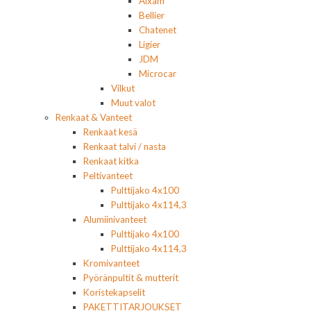
Aixam
Bellier
Chatenet
Ligier
JDM
Microcar
Vilkut
Muut valot
Renkaat & Vanteet
Renkaat kesä
Renkaat talvi / nasta
Renkaat kitka
Peltivanteet
Pulttijako 4x100
Pulttijako 4x114,3
Alumiinivanteet
Pulttijako 4x100
Pulttijako 4x114,3
Kromivanteet
Pyöränpultit & mutterit
Koristekapselit
PAKETTITARJOUKSET