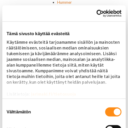
Hummer
Jeep
Takavalot
Cadillac
Chevrolet
Corvette
Tämä sivusto käyttää evästeitä
Chrysler
Käytämme evästeitä tarjoamamme sisällön ja mainosten
Dodge
räätälöimiseen, sosiaalisen median ominaisuuksien
Ford P/U
tukemiseen ja kävijämäärämme analysoimiseen. Lisäksi
Ford muut
jaamme sosiaalisen median, mainosalan ja analytiikka-
Hummer
alan kumppaneillemme tietoja siitä, miten käytät
Jeep
sivustoamme. Kumppanimme voivat yhdistää näitä
Lincoln
tietoja muihin tietoihin, joita olet antanut heille tai joita
Muut
on kerätty, kun olet käyttänyt heidän palvelujaan.
Parkit / Vilkut
Sumu- ja peruutusvalot
Lisätietoja:
jarimaki.fi/tietosuoja
Sivuvalot ja markerit
Polttimot
Suostumuksen
Sähköosat
valinta
Välttämätön
Akut
Lasinnostin- ja keskuslukon moottorit