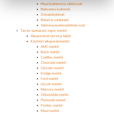
Muut kytkimet ja sähköosat
Nelivedon kytkimet
Ovivalokykimet
Releet ja sulakkeet
Vakionopeudensäätimen osat
Tarrat, tunnukset, logot, merkit
Alkuperäiset tarrat ja teipit
Käytetyt alkuperäismerkit
AMC merkit
Buick merkit
Cadillac merkit
Chevrolet merkit
Chrysler merkit
Dodge merkit
Ford merkit
Lincoln merkit
Mercury merkit
Oldsmobile merkit
Plymouth merkit
Pontiac merkit
Muut merkit