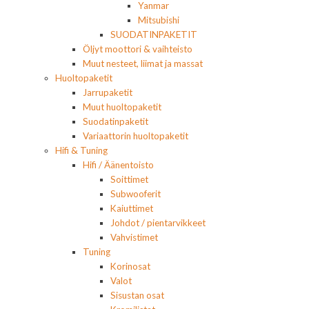
Yanmar
Mitsubishi
SUODATINPAKETIT
Öljyt moottori & vaihteisto
Muut nesteet, liimat ja massat
Huoltopaketit
Jarrupaketit
Muut huoltopaketit
Suodatinpaketit
Variaattorin huoltopaketit
Hifi & Tuning
Hifi / Äänentoisto
Soittimet
Subwooferit
Kaiuttimet
Johdot / pientarvikkeet
Vahvistimet
Tuning
Korinosat
Valot
Sisustan osat