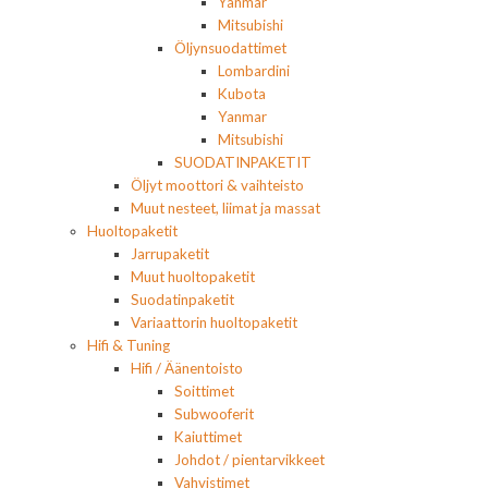
Yanmar
Mitsubishi
Öljynsuodattimet
Lombardini
Kubota
Yanmar
Mitsubishi
SUODATINPAKETIT
Öljyt moottori & vaihteisto
Muut nesteet, liimat ja massat
Huoltopaketit
Jarrupaketit
Muut huoltopaketit
Suodatinpaketit
Variaattorin huoltopaketit
Hifi & Tuning
Hifi / Äänentoisto
Soittimet
Subwooferit
Kaiuttimet
Johdot / pientarvikkeet
Vahvistimet