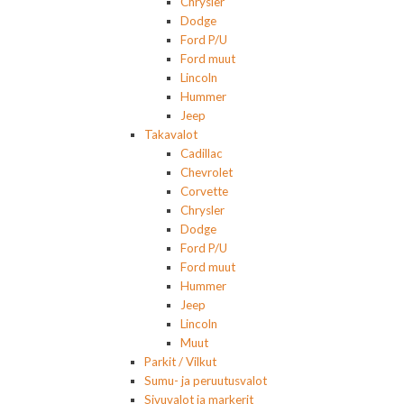
Chrysler
Dodge
Ford P/U
Ford muut
Lincoln
Hummer
Jeep
Takavalot
Cadillac
Chevrolet
Corvette
Chrysler
Dodge
Ford P/U
Ford muut
Hummer
Jeep
Lincoln
Muut
Parkit / Vilkut
Sumu- ja peruutusvalot
Sivuvalot ja markerit