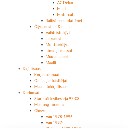
AC Delco
Muut
Motorcaft
Raitisilmasuodattimet
Öljyt, nesteet & maalit
Vaihteistoöljyt
Jarrunesteet
Moottoriöljyt
Liimat ja massat
Muut nesteet
Maalit
Kirjallisuus
Korjausoppaat
Omistajan käsikirjat
Muu autokirjallisuus
Korinosat
Starcraft levikesarja 97-03
Mustang korinosat
Chevrolet
Van 1978-1996
Van 1997-