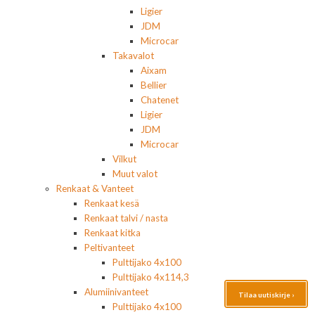
Ligier
JDM
Microcar
Takavalot
Aixam
Bellier
Chatenet
Ligier
JDM
Microcar
Vilkut
Muut valot
Renkaat & Vanteet
Renkaat kesä
Renkaat talvi / nasta
Renkaat kitka
Peltivanteet
Pulttijako 4x100
Pulttijako 4x114,3
Alumiinivanteet
Tilaa uutiskirje ›
Pulttijako 4x100