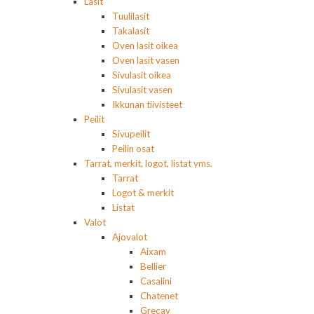
Lasit
Tuulilasit
Takalasit
Oven lasit oikea
Oven lasit vasen
Sivulasit oikea
Sivulasit vasen
Ikkunan tiivisteet
Peilit
Sivupeilit
Peilin osat
Tarrat, merkit, logot, listat yms.
Tarrat
Logot & merkit
Listat
Valot
Ajovalot
Aixam
Bellier
Casalini
Chatenet
Grecav