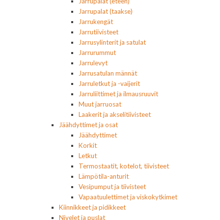
Jarrupalat (eteen)
Jarrupalat (taakse)
Jarrukengät
Jarrutiivisteet
Jarrusylinterit ja satulat
Jarrurummut
Jarrulevyt
Jarrusatulan männät
Jarruletkut ja -vaijerit
Jarruliittimet ja ilmausruuvit
Muut jarruosat
Laakerit ja akselitiivisteet
Jäähdyttimet ja osat
Jäähdyttimet
Korkit
Letkut
Termostaatit, kotelot, tiivisteet
Lämpötila-anturit
Vesipumput ja tiivisteet
Vapaatuulettimet ja viskokytkimet
Kiinnikkeet ja pidikkeet
Nivelet ja puslat