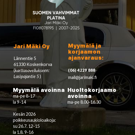
Myymälä ja
Jari Mäki Oy
korjaamon
ajanvaraus:
Lännentie 5
61330 Koskenkorva
(
karttasovellukseen:
(06) 4229 888
Lasipajantie 5
)
mail@jarimaki.fi
Myymälä avoinna
Huoltokorjaamo
avoinna
ma-pe 8-17
la 9-14
ma-pe 8.00-16.30
Kesän 2026
poikkeusaukioloaikoja:
su 26.7. 12-15
la 1.8. 9-16