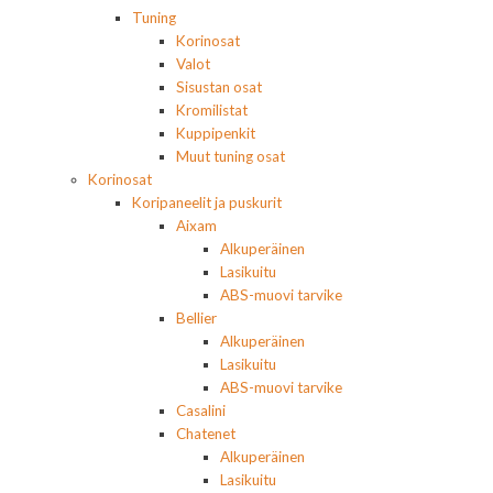
Tuning
Korinosat
Valot
Sisustan osat
Kromilistat
Kuppipenkit
Muut tuning osat
Korinosat
Koripaneelit ja puskurit
Aixam
Alkuperäinen
Lasikuitu
ABS-muovi tarvike
Bellier
Alkuperäinen
Lasikuitu
ABS-muovi tarvike
Casalini
Chatenet
Alkuperäinen
Lasikuitu