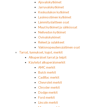
Ajovalokytkimet
Jarruvalokytkimet
Keskuslukon kytkimet
Lasinnostimen kytkimet
Lämmityslaitteen osat
Muut kytkimet ja sähköosat
Nelivedon kytkimet
Ovivalokykimet
Releet ja sulakkeet
Vakionopeudensäätimen osat
Tarrat, tunnukset, logot, merkit
Alkuperäiset tarrat ja teipit
Käytetyt alkuperäismerkit
AMC merkit
Buick merkit
Cadillac merkit
Chevrolet merkit
Chrysler merkit
Dodge merkit
Ford merkit
Lincoln merkit