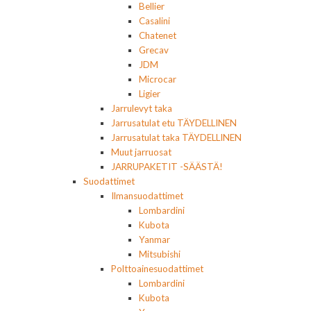
Bellier
Casalini
Chatenet
Grecav
JDM
Microcar
Ligier
Jarrulevyt taka
Jarrusatulat etu TÄYDELLINEN
Jarrusatulat taka TÄYDELLINEN
Muut jarruosat
JARRUPAKETIT -SÄÄSTÄ!
Suodattimet
Ilmansuodattimet
Lombardini
Kubota
Yanmar
Mitsubishi
Polttoainesuodattimet
Lombardini
Kubota