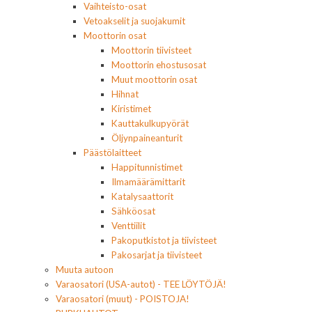
Vaihteisto-osat
Vetoakselit ja suojakumit
Moottorin osat
Moottorin tiivisteet
Moottorin ehostusosat
Muut moottorin osat
Hihnat
Kiristimet
Kauttakulkupyörät
Öljynpaineanturit
Päästölaitteet
Happitunnistimet
Ilmamäärämittarit
Katalysaattorit
Sähköosat
Venttiilit
Pakoputkistot ja tiivisteet
Pakosarjat ja tiivisteet
Muuta autoon
Varaosatori (USA-autot) - TEE LÖYTÖJÄ!
Varaosatori (muut) - POISTOJA!