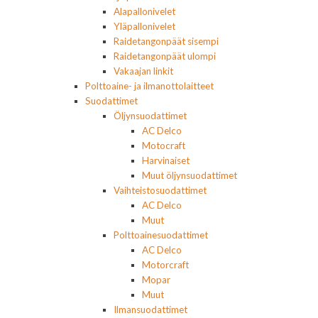
Alapallonivelet
Yläpallonivelet
Raidetangonpäät sisempi
Raidetangonpäät ulompi
Vakaajan linkit
Polttoaine- ja ilmanottolaitteet
Suodattimet
Öljynsuodattimet
AC Delco
Motocraft
Harvinaiset
Muut öljynsuodattimet
Vaihteistosuodattimet
AC Delco
Muut
Polttoainesuodattimet
AC Delco
Motorcraft
Mopar
Muut
Ilmansuodattimet