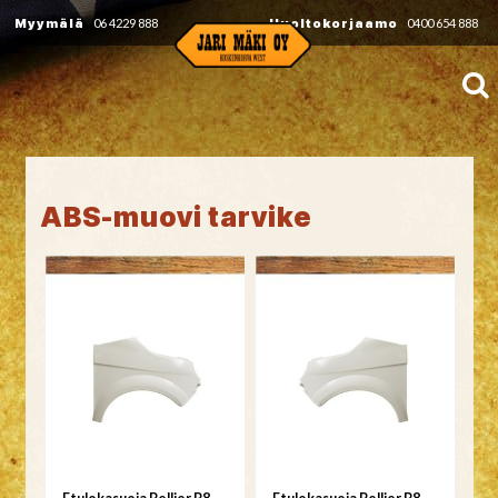
Myymälä
06 4229 888
Huoltokorjaamo
0400 654 888
ABS-muovi tarvike