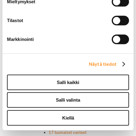
Mieltymykset
Lavakatteet Pick Up:eihin
Renkaat ja vanteet
Renkaat ja tarvikkeet
Tilastot
Varapyörätelineet
Venttiilinhatut
Renkaat 14"
Markkinointi
Renkaat 15"
Renkaat 16"
Renkaat 16,5"
Renkaat 17"
Näytä tiedot
Renkaat 18"
Renkaat 20"
Renkaat 22"
Salli kaikki
Renkaat 24"
Vanteet ja tarvikkeet
Salli valinta
Pölykapselit, keskiöt, spinnerit
Vannetarvikkeet
14 tuumaiset vanteet
Kiellä
15 tuumaiset vanteet
16 tuumaiset vanteet
17 tuumaiset vanteet