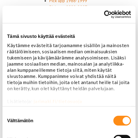
Pick upp 1988-1999
Pick upp 2000-2007
Pick upp 2008-
Suburban 1992-1999
Suburban 2000-2006
Tahoe 2000-2007
Tämä sivusto käyttää evästeitä
Corvette
Käytämme evästeitä tarjoamamme sisällön ja mainosten
Chevrolet muut
räätälöimiseen, sosiaalisen median ominaisuuksien
Ford
tukemiseen ja kävijämäärämme analysoimiseen. Lisäksi
Dodge
jaamme sosiaalisen median, mainosalan ja analytiikka-
Chrysler
alan kumppaneillemme tietoja siitä, miten käytät
Pontiac
sivustoamme. Kumppanimme voivat yhdistää näitä
Buick
tietoja muihin tietoihin, joita olet antanut heille tai joita
Jeep
on kerätty, kun olet käyttänyt heidän palvelujaan.
Lasit, ikkunatarvikkeet
Sivulasit/takalasit
Lisätietoja:
jarimaki.fi/tietosuoja
Tuulilasit
Tuulilasin pyyhkijän osat
Suostumuksen
Pyyhkijänsulat
valinta
Välttämätön
Sivulasivisiirit ja tuuliohjaimet
Lavatarvikkeet PickUp:eihin
Lavatarvikkeet