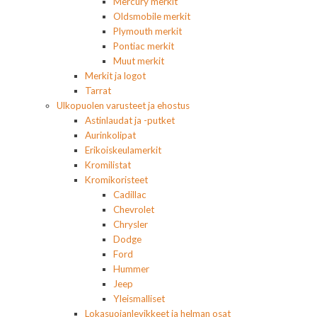
Mercury merkit
Oldsmobile merkit
Plymouth merkit
Pontiac merkit
Muut merkit
Merkit ja logot
Tarrat
Ulkopuolen varusteet ja ehostus
Astinlaudat ja -putket
Aurinkolipat
Erikoiskeulamerkit
Kromilistat
Kromikoristeet
Cadillac
Chevrolet
Chrysler
Dodge
Ford
Hummer
Jeep
Yleismalliset
Lokasuojanlevikkeet ja helman osat