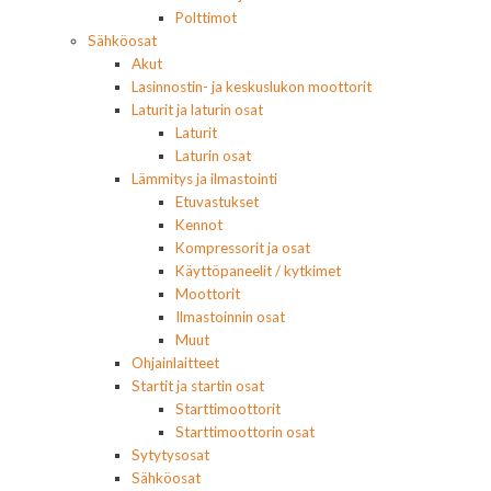
Polttimot
Sähköosat
Akut
Lasinnostin- ja keskuslukon moottorit
Laturit ja laturin osat
Laturit
Laturin osat
Lämmitys ja ilmastointi
Etuvastukset
Kennot
Kompressorit ja osat
Käyttöpaneelit / kytkimet
Moottorit
Ilmastoinnin osat
Muut
Ohjainlaitteet
Startit ja startin osat
Starttimoottorit
Starttimoottorin osat
Sytytysosat
Sähköosat