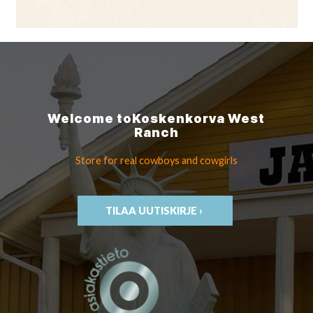
Welcome to
Koskenkorva
West
Ranch
Store for real cowboys
and cowgirls
TILAA UUTISKIRJE ›