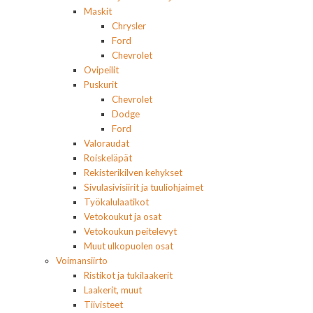
Maskit
Chrysler
Ford
Chevrolet
Ovipeilit
Puskurit
Chevrolet
Dodge
Ford
Valoraudat
Roiskeläpät
Rekisterikilven kehykset
Sivulasivisiirit ja tuuliohjaimet
Työkalulaatikot
Vetokoukut ja osat
Vetokoukun peitelevyt
Muut ulkopuolen osat
Voimansiirto
Ristikot ja tukilaakerit
Laakerit, muut
Tiivisteet