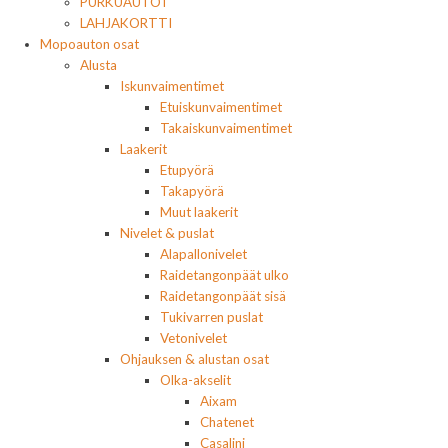
PURKUAUTOT
LAHJAKORTTI
Mopoauton osat
Alusta
Iskunvaimentimet
Etuiskunvaimentimet
Takaiskunvaimentimet
Laakerit
Etupyörä
Takapyörä
Muut laakerit
Nivelet & puslat
Alapallonivelet
Raidetangonpäät ulko
Raidetangonpäät sisä
Tukivarren puslat
Vetonivelet
Ohjauksen & alustan osat
Olka-akselit
Aixam
Chatenet
Casalini