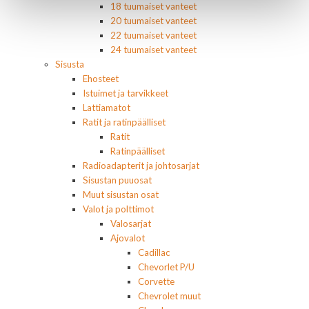
18 tuumaiset vanteet
20 tuumaiset vanteet
22 tuumaiset vanteet
24 tuumaiset vanteet
Sisusta
Ehosteet
Istuimet ja tarvikkeet
Lattiamatot
Ratit ja ratinpäälliset
Ratit
Ratinpäälliset
Radioadapterit ja johtosarjat
Sisustan puuosat
Muut sisustan osat
Valot ja polttimot
Valosarjat
Ajovalot
Cadillac
Chevorlet P/U
Corvette
Chevrolet muut