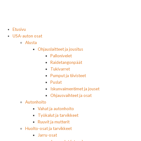
Etusivu
USA-auton osat
Alusta
Ohjauslaitteet ja jousitus
Pallonivelet
Raidetangonpäät
Tukivarret
Pumput ja tiivisteet
Puslat
Iskunvaimentimet ja jouset
Ohjausvaihteet ja osat
Autonhoito
Vahat ja autonhoito
Työkalut ja tarvikkeet
Ruuvit ja mutterit
Huolto-osat ja tarvikkeet
Jarru-osat