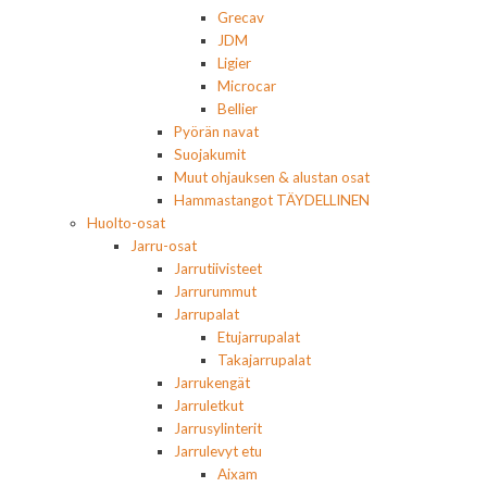
Grecav
JDM
Ligier
Microcar
Bellier
Pyörän navat
Suojakumit
Muut ohjauksen & alustan osat
Hammastangot TÄYDELLINEN
Huolto-osat
Jarru-osat
Jarrutiivisteet
Jarrurummut
Jarrupalat
Etujarrupalat
Takajarrupalat
Jarrukengät
Jarruletkut
Jarrusylinterit
Jarrulevyt etu
Aixam