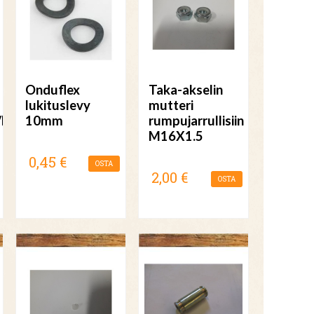
Onduflex
Taka-akselin
lukituslevy
mutteri
/Ligier/JDM
10mm
rumpujarrullisiin
M16X1.5
0,45 €
OSTA
2,00 €
OSTA