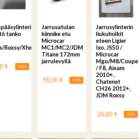
upääsylinterin
Jarrusatulan
Jarrusylinterin
tö tanko
kiinnike etu
liukuholkit
Microcar
eteen Ligier
s/Roxsy/Xheos
MC1/MC2/JDM
Ixo, JS50 /
Titane 172mm
Microcar
jarrulevyllä
Mgo/M8/Coupe
0 €
OSTA
/ F8, Aixam
2010+,
55,00 €
OSTA
Chatenet
CH26 2012+,
JDM Roxsy
26,00 €
OSTA