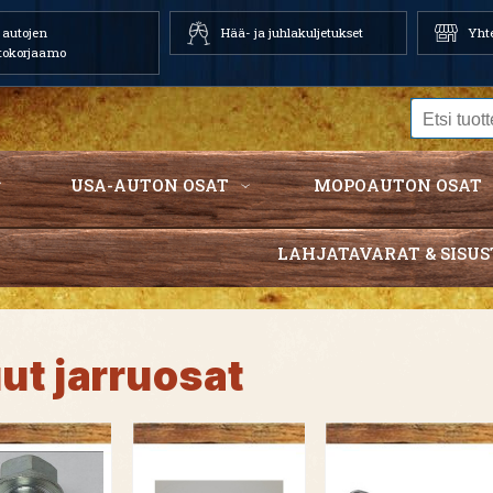
autojen
Hää- ja juhlakuljetukset
Yhte
tokorjaamo
USA-AUTON OSAT
MOPOAUTON OSAT
LAHJATAVARAT & SISUS
ut jarruosat