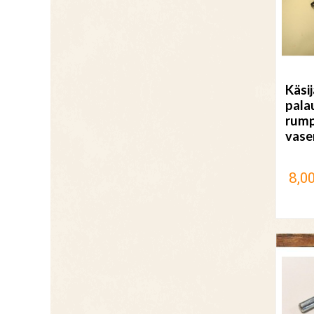
Käsi
pala
rump
vase
8,00