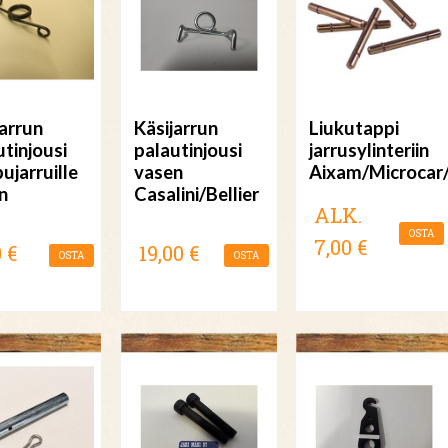
jarrun
Käsijarrun
Liukutappi
utinjousi
palautinjousi
jarrusylinteriin
ujarruille
vasen
Aixam/Microcar
n
Casalini/Bellier
ALK.
OSTA
7,00 €
 €
19,00 €
OSTA
OSTA