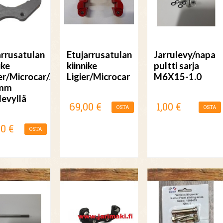
arrusatulan
Etujarrusatulan
Jarrulevy/napa
ike
kiinnike
pultti sarja
ier/Microcar/JDM
Ligier/Microcar
M6X15-1.0
mm
levyllä
69,00 €
1,00 €
OSTA
OSTA
00 €
OSTA