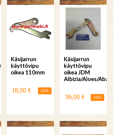
Käsijarrun
Käsijarrun
ntä
käyttövipu
käyttövipu
oikea 110mm
oikea JDM
Albizia/Aloes/Abaca
18,00 €
OSTA
36,00 €
OSTA