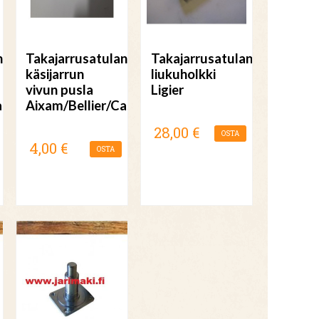
n
Takajarrusatulan
Takajarrusatulan
käsijarrun
liukuholkki
vivun pusla
Ligier
salini
Aixam/Bellier/Casalini
28,00 €
OSTA
4,00 €
OSTA