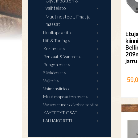
Öljyt moottori &
vaihteisto
Muut nesteet, liimat ja
massat
Huoltopaketit »
Etuj
kiinn
Hifi & Tuning »
Bell
Korinosat »
209
Renkaat & Vanteet »
jarru
Rungon osat »
Sähköosat »
59,
Vaijerit »
Voimansiirto »
Muut mopoauton osat »
Varaosat merkkikohtaisesti »
KÄYTETYT OSAT
LAHJAKORTTI