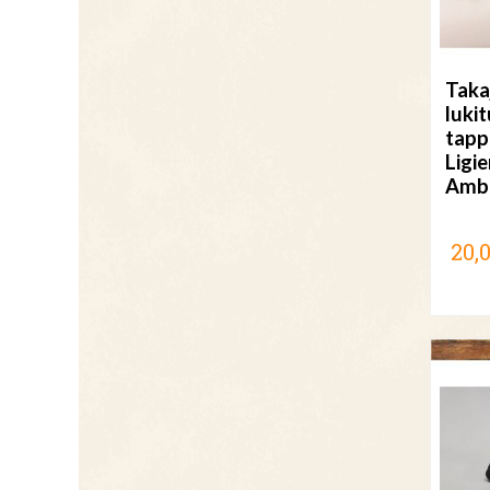
Taka
lukit
tapp
Ligie
Amb
20,