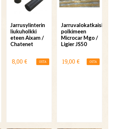
Jarrusylinterin
Jarruvalokatkaisija
liukuholkki
polkimeen
eteen Aixam /
Microcar Mgo /
Chatenet
Ligier JS50
8,00 €
19,00 €
OSTA
OSTA