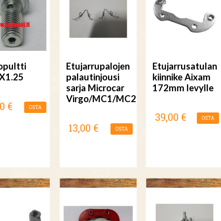
opultti
Etujarrupalojen
Etujarrusatulan
X1.25
palautinjousi
kiinnike Aixam
sarja Microcar
172mm levylle
Virgo/MC1/MC2
0 €
OSTA
39,00 €
OSTA
13,00 €
OSTA