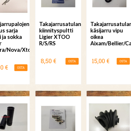
jarrupalojen
Takajarrusatulan
Takajarrusatula
us sarja
kiinnityspultti
käsijarru vipu
i ja sokka
Ligier XTOO
oikea
r
R/S/RS
Aixam/Bellier/Ca
ra/Nova/Xtoo
8,50 €
15,00 €
OSTA
OSTA
00 €
OSTA