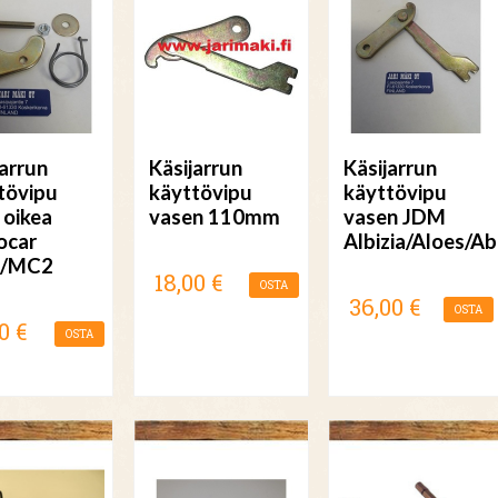
jarrun
Käsijarrun
Käsijarrun
tövipu
käyttövipu
käyttövipu
 oikea
vasen 110mm
vasen JDM
ocar
Albizia/Aloes/A
/MC2
18,00 €
OSTA
36,00 €
OSTA
0 €
OSTA