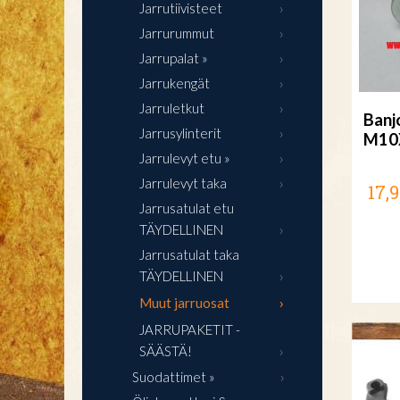
Jarrutiivisteet
Jarrurummut
Jarrupalat »
Jarrukengät
Jarruletkut
Banj
Jarrusylinterit
M10
Jarrulevyt etu »
Jarrulevyt taka
17,9
Jarrusatulat etu
TÄYDELLINEN
Jarrusatulat taka
TÄYDELLINEN
Muut jarruosat
JARRUPAKETIT -
SÄÄSTÄ!
Suodattimet »