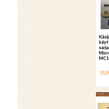
Käsi
käyt
sarja
Micr
MC1
15,0