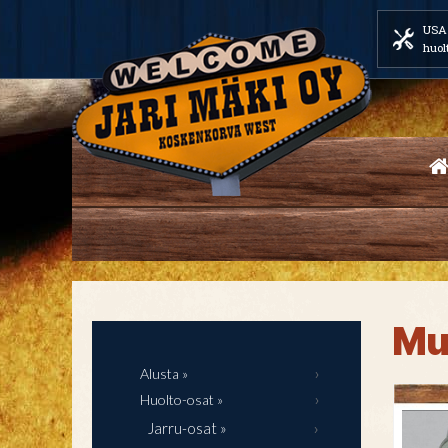
USA 
huol
Mu
Alusta »
Huolto-osat »
Jarru-osat »