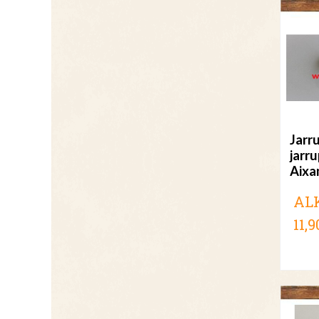
Jarr
jarru
Aix
AL
11,9