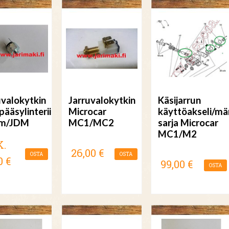
uvalokytkin
Jarruvalokytkin
Käsijarrun
pääsylinteriin
Microcar
käyttöakseli/mä
am/JDM
MC1/MC2
sarja Microcar
MC1/M2
K.
26,00 €
OSTA
OSTA
0 €
99,00 €
OSTA