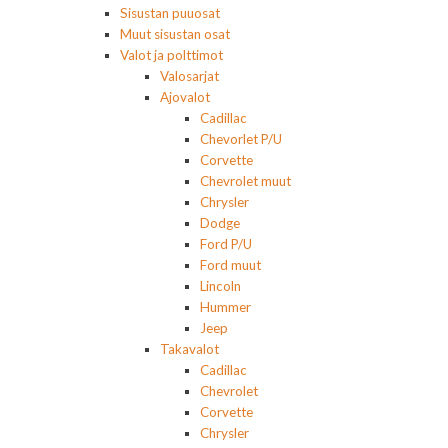
Sisustan puuosat
Muut sisustan osat
Valot ja polttimot
Valosarjat
Ajovalot
Cadillac
Chevorlet P/U
Corvette
Chevrolet muut
Chrysler
Dodge
Ford P/U
Ford muut
Lincoln
Hummer
Jeep
Takavalot
Cadillac
Chevrolet
Corvette
Chrysler