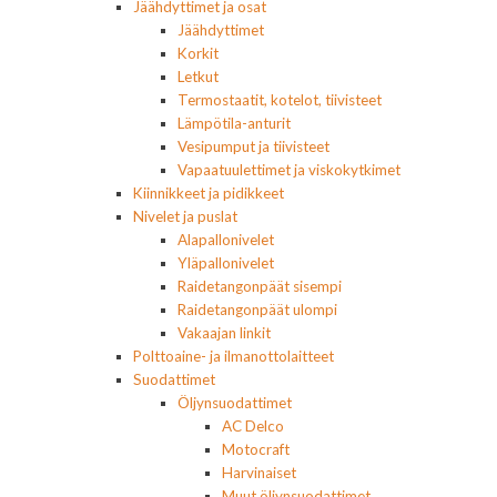
Jäähdyttimet ja osat
Jäähdyttimet
Korkit
Letkut
Termostaatit, kotelot, tiivisteet
Lämpötila-anturit
Vesipumput ja tiivisteet
Vapaatuulettimet ja viskokytkimet
Kiinnikkeet ja pidikkeet
Nivelet ja puslat
Alapallonivelet
Yläpallonivelet
Raidetangonpäät sisempi
Raidetangonpäät ulompi
Vakaajan linkit
Polttoaine- ja ilmanottolaitteet
Suodattimet
Öljynsuodattimet
AC Delco
Motocraft
Harvinaiset
Muut öljynsuodattimet