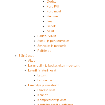
Dodge
Ford P/U
Ford muut
Hummer
Jeep
Lincoln
Muut
Parkit / Vilkut
Sumu- ja peruutusvalot
Sivuvalot ja markerit
Polttimot
Sähköosat
Akut
Lasinnostin- ja keskuslukon moottorit
Laturit ja laturin osat
Laturit
Laturin osat
Lämmitys ja ilmastointi
Etuvastukset
Kennot
Kompressorit ja osat
Käyttöpaneelit / kytkimet