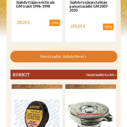
Jäähdyttäjän eristin ala
Jäähdytysjärjestelmän
GM trukit 1996-1998
paisuntasäiliö GM 2007-
2010
28,00 €
OSTA
159,00 €
OSTA
Näytä kaikki Jäähdyttimet »
KORKIT
Näytä kaikki Korkit »