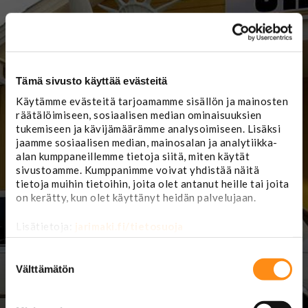
TILAA UUTISKIRJE ›
Tämä sivusto käyttää evästeitä
Käytämme evästeitä tarjoamamme sisällön ja mainosten
räätälöimiseen, sosiaalisen median ominaisuuksien
tukemiseen ja kävijämäärämme analysoimiseen. Lisäksi
jaamme sosiaalisen median, mainosalan ja analytiikka-
alan kumppaneillemme tietoja siitä, miten käytät
sivustoamme. Kumppanimme voivat yhdistää näitä
tietoja muihin tietoihin, joita olet antanut heille tai joita
on kerätty, kun olet käyttänyt heidän palvelujaan.
Lisätietoja:
jarimaki.fi/tietosuoja
Myymälä ja
Jari Mäki Oy
Suostumuksen
korjaamon
valinta
ajanvaraus:
Välttämätön
Lännentie 5
61330 Koskenkorva
(
karttasovellukseen:
(06) 4229 888