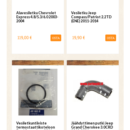
Alavesiletku Chevrolet
Vesiletku Jeep
Express 4.8/5.3/6.0 2003-
Compass/Patriot 2.2TD
2004
(ENE) 2011-2014
119,00 €
19,90 €
OSTA
OSTA
Vesiletkuntiiviste
Jäähdyttimen putki Jeep
termostaattikoteloon
Grand Cherokee 3.0CRD