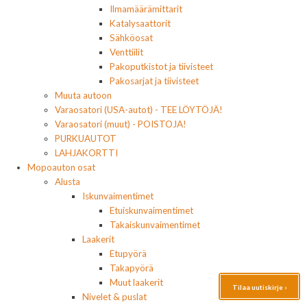
Ilmamäärämittarit
Katalysaattorit
Sähköosat
Venttiilit
Pakoputkistot ja tiivisteet
Pakosarjat ja tiivisteet
Muuta autoon
Varaosatori (USA-autot) - TEE LÖYTÖJÄ!
Varaosatori (muut) - POISTOJA!
PURKUAUTOT
LAHJAKORTTI
Mopoauton osat
Alusta
Iskunvaimentimet
Etuiskunvaimentimet
Takaiskunvaimentimet
Laakerit
Etupyörä
Takapyörä
Muut laakerit
Tilaa uutiskirje ›
Nivelet & puslat