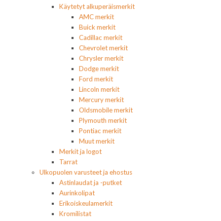
Käytetyt alkuperäismerkit
AMC merkit
Buick merkit
Cadillac merkit
Chevrolet merkit
Chrysler merkit
Dodge merkit
Ford merkit
Lincoln merkit
Mercury merkit
Oldsmobile merkit
Plymouth merkit
Pontiac merkit
Muut merkit
Merkit ja logot
Tarrat
Ulkopuolen varusteet ja ehostus
Astinlaudat ja -putket
Aurinkolipat
Erikoiskeulamerkit
Kromilistat