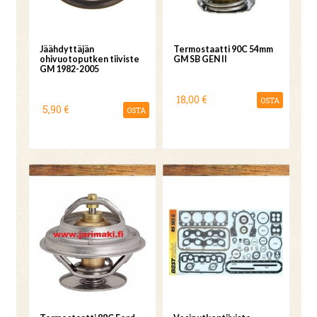
Jäähdyttäjän
Termostaatti 90C 54mm
ohivuotoputken tiiviste
GM SB GEN II
GM 1982-2005
18,00 €
OSTA
5,90 €
OSTA