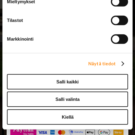
Mieltymykset
Lasipajantie 5
)
mail@jarimaki.fi
Myymälä avoinna
Huoltokorjaamo
Tilastot
avoinna
ma-pe 8-17
la 9-14
ma-pe 8.00-16.30
Markkinointi
Kesän 2026
poikkeusaukioloaikoja:
su 26.7. 12-15
la 1.8. 9-16
ke 12.8. 8-18
Näytä tiedot
Salli kaikki
Salli valinta
Kiellä