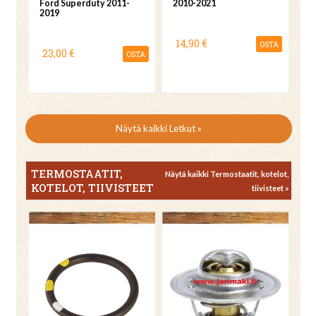
Ford Superduty 2011-
2010-2021
2019
14,90 €
OSTA
23,00 €
OSTA
Näytä kaikki Letkut »
TERMOSTAATIT,
Näytä kaikki Termostaatit, kotelot,
KOTELOT, TIIVISTEET
tiivisteet »