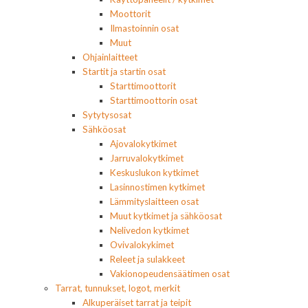
Moottorit
Ilmastoinnin osat
Muut
Ohjainlaitteet
Startit ja startin osat
Starttimoottorit
Starttimoottorin osat
Sytytysosat
Sähköosat
Ajovalokytkimet
Jarruvalokytkimet
Keskuslukon kytkimet
Lasinnostimen kytkimet
Lämmityslaitteen osat
Muut kytkimet ja sähköosat
Nelivedon kytkimet
Ovivalokykimet
Releet ja sulakkeet
Vakionopeudensäätimen osat
Tarrat, tunnukset, logot, merkit
Alkuperäiset tarrat ja teipit