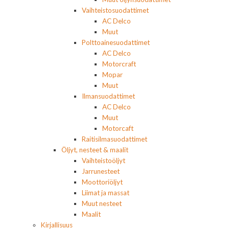
Vaihteistosuodattimet
AC Delco
Muut
Polttoainesuodattimet
AC Delco
Motorcraft
Mopar
Muut
Ilmansuodattimet
AC Delco
Muut
Motorcaft
Raitisilmasuodattimet
Öljyt, nesteet & maalit
Vaihteistoöljyt
Jarrunesteet
Moottoriöljyt
Liimat ja massat
Muut nesteet
Maalit
Kirjallisuus