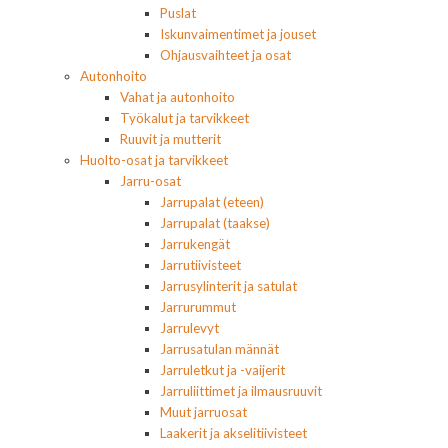
Puslat
Iskunvaimentimet ja jouset
Ohjausvaihteet ja osat
Autonhoito
Vahat ja autonhoito
Työkalut ja tarvikkeet
Ruuvit ja mutterit
Huolto-osat ja tarvikkeet
Jarru-osat
Jarrupalat (eteen)
Jarrupalat (taakse)
Jarrukengät
Jarrutiivisteet
Jarrusylinterit ja satulat
Jarrurummut
Jarrulevyt
Jarrusatulan männät
Jarruletkut ja -vaijerit
Jarruliittimet ja ilmausruuvit
Muut jarruosat
Laakerit ja akselitiivisteet