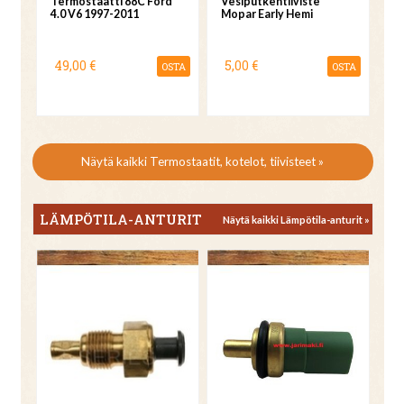
Termostaatti 88C Ford
Vesiputkentiiviste
4.0 V6 1997-2011
Mopar Early Hemi
49,00 €
5,00 €
OSTA
OSTA
Näytä kaikki Termostaatit, kotelot, tiivisteet »
LÄMPÖTILA-ANTURIT
Näytä kaikki Lämpötila-anturit »