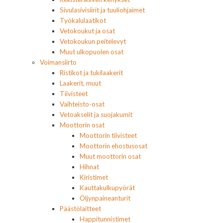
Sivulasivisiirit ja tuuliohjaimet
Työkalulaatikot
Vetokoukut ja osat
Vetokoukun peitelevyt
Muut ulkopuolen osat
Voimansiirto
Ristikot ja tukilaakerit
Laakerit, muut
Tiivisteet
Vaihteisto-osat
Vetoakselit ja suojakumit
Moottorin osat
Moottorin tiivisteet
Moottorin ehostusosat
Muut moottorin osat
Hihnat
Kiristimet
Kauttakulkupyörät
Öljynpaineanturit
Päästölaitteet
Happitunnistimet