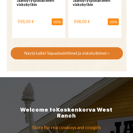
Jäähdytyspuhaltimen
Jäähdytyspuhaltimen
viskokytkin
viskokytkin
595,00 €
598,00 €
OSTA
OSTA
Näytä kaikki Vapaatuulettimet ja viskokytkimet »
Welcome to
Koskenkorva
West
Ranch
Store for real cowboys
and cowgirls