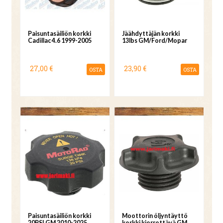
Paisuntasäiliön korkki
Jäähdyttäjän korkki
Cadillac 4.6 1999-2005
13lbs GM/Ford/Mopar
27,00 €
23,90 €
OSTA
OSTA
Paisuntasäiliön korkki
Moottorin öljyntäyttö
20PSI GM 2010-2025
korkki kierrettävä GM