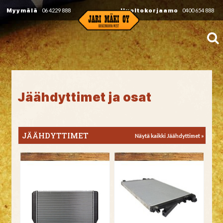
Myymälä
06 4229 888
Huoltokorjaamo
0400 654 888
Jäähdyttimet ja osat
JÄÄHDYTTIMET
Näytä kaikki Jäähdyttimet »