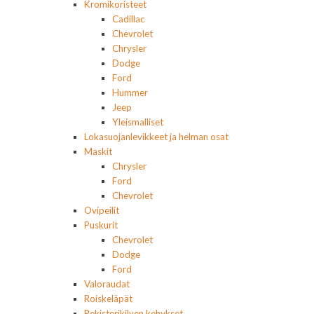
Kromikoristeet
Cadillac
Chevrolet
Chrysler
Dodge
Ford
Hummer
Jeep
Yleismalliset
Lokasuojanlevikkeet ja helman osat
Maskit
Chrysler
Ford
Chevrolet
Ovipeilit
Puskurit
Chevrolet
Dodge
Ford
Valoraudat
Roiskeläpät
Rekisterikilven kehykset