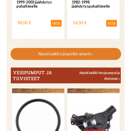
1999-2003 jäähdytys
1982-1998
puhaltimelle
jäähdytyspuhaltimelle
98,00 €
34,90 €
OSTA
OSTA
Näytä kaikki Lämpötila-anturit »
VESIPUMPUT JA
Näytä kaikki Vesipumput ja
TIIVISTEET
tiivisteet »