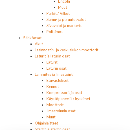
Lincoln
Muut
Parkit / Vilkut
Sumu- ja peruutusvalot
Sivuvalot ja markerit
Polttimot
Sähköosat
Akut
Lasinnostin- ja keskuslukon moottorit
Laturit ja laturin osat
Laturit
Laturin osat
Lämmitys ja ilmastointi
Etuvastukset
Kennot
Kompressorit ja osat
Käyttöpaneelit / kytkimet
Moottorit
Ilmastoinnin osat
Muut
Ohjainlaitteet
Startit ja startin osat