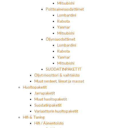
Mitsubishi
Polttoainesuodattimet
Lombardini
Kubota
Yanmar
Mitsubishi
Öljynsuodattimet
Lombardini
Kubota
Yanmar
Mitsubishi
SUODATINPAKETIT
Öljyt moottori & vaihteisto
Muut nesteet, liimat ja massat
Huoltopaketit
Jarrupaketit
Muut huoltopaketit
Suodatinpaketit
Variaattorin huoltopaketit
Hifi & Tuning
Hifi / Äänentoisto