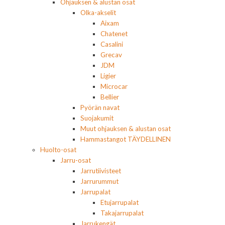
Ohjauksen & alustan osat
Olka-akselit
Aixam
Chatenet
Casalini
Grecav
JDM
Ligier
Microcar
Bellier
Pyörän navat
Suojakumit
Muut ohjauksen & alustan osat
Hammastangot TÄYDELLINEN
Huolto-osat
Jarru-osat
Jarrutiivisteet
Jarrurummut
Jarrupalat
Etujarrupalat
Takajarrupalat
Jarrukengät