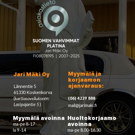
Myymälä ja
Jari Mäki Oy
korjaamon
ajanvaraus:
Lännentie 5
61330 Koskenkorva
(
karttasovellukseen:
(06) 4229 888
Lasipajantie 5
)
mail@jarimaki.fi
Myymälä avoinna
Huoltokorjaamo
avoinna
ma-pe 8-17
la 9-14
ma-pe 8.00-16.30