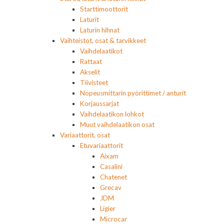
Starttimoottorit
Laturit
Laturin hihnat
Vaihteistot, osat & tarvikkeet
Vaihdelaatikot
Rattaat
Akselit
Tiivisteet
Nopeusmittarin pyörittimet / anturit
Korjaussarjat
Vaihdelaatikon lohkot
Muut vaihdelaatikon osat
Variaattorit, osat
Etuvariaattorit
Aixam
Casalini
Chatenet
Grecav
JDM
Ligier
Microcar