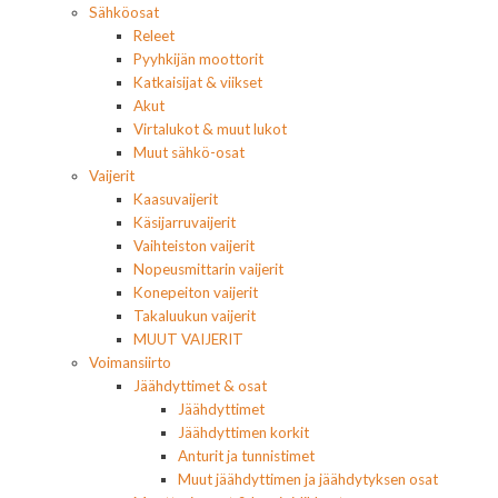
Sähköosat
Releet
Pyyhkijän moottorit
Katkaisijat & viikset
Akut
Virtalukot & muut lukot
Muut sähkö-osat
Vaijerit
Kaasuvaijerit
Käsijarruvaijerit
Vaihteiston vaijerit
Nopeusmittarin vaijerit
Konepeiton vaijerit
Takaluukun vaijerit
MUUT VAIJERIT
Voimansiirto
Jäähdyttimet & osat
Jäähdyttimet
Jäähdyttimen korkit
Anturit ja tunnistimet
Muut jäähdyttimen ja jäähdytyksen osat