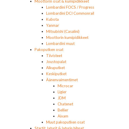
Moottorin osat & kumipidikkeet
Lombardini FOCS / Progress
Lombardini DCI Commonrail
Kubota
Yanmar
Mitsubishi (Casalini)
Moottorin kumipidikkeet
Lombardini muut
Pakoputken osat
Tiivisteet
Joustopalat
Alkuputket
Keskiputket
Äänenvaimentimet
Microcar
Ligier
JDM
Chatenet
Bellier
Aixam
Muut pakoputken osat
Startit, laturit & laturin hihnat