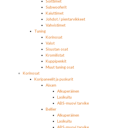
Soittimet
Subwooferit
Kaiuttimet
Johdot / pientarvikkeet
Vahvistimet
Tuning
Korinosat
Valot
Sisustan osat
Kromilistat
Kuppipenkit
Muut tuning osat
Korinosat
Koripaneelit ja puskurit
Aixam
Alkuperäinen
Lasikuitu
ABS-muovi tarvike
Bellier
Alkuperäinen
Lasikuitu
ABS-muovi tarvike