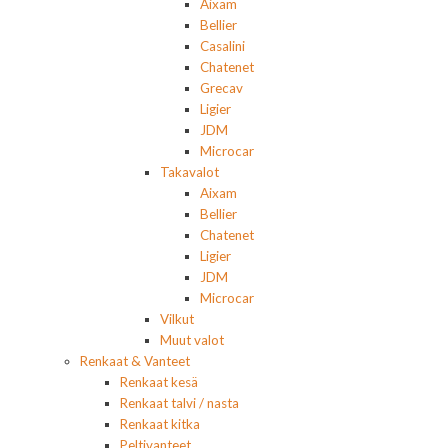
Aixam
Bellier
Casalini
Chatenet
Grecav
Ligier
JDM
Microcar
Takavalot
Aixam
Bellier
Chatenet
Ligier
JDM
Microcar
Vilkut
Muut valot
Renkaat & Vanteet
Renkaat kesä
Renkaat talvi / nasta
Renkaat kitka
Peltivanteet