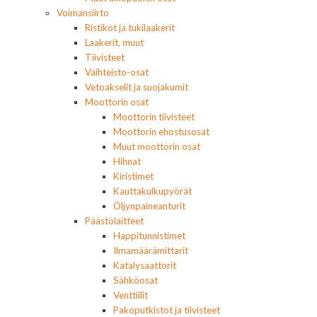
Voimansiirto
Ristikot ja tukilaakerit
Laakerit, muut
Tiivisteet
Vaihteisto-osat
Vetoakselit ja suojakumit
Moottorin osat
Moottorin tiivisteet
Moottorin ehostusosat
Muut moottorin osat
Hihnat
Kiristimet
Kauttakulkupyörät
Öljynpaineanturit
Päästölaitteet
Happitunnistimet
Ilmamäärämittarit
Katalysaattorit
Sähköosat
Venttiilit
Pakoputkistot ja tiivisteet