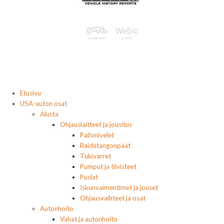
Etusivu
USA-auton osat
Alusta
Ohjauslaitteet ja jousitus
Pallonivelet
Raidetangonpäät
Tukivarret
Pumput ja tiivisteet
Puslat
Iskunvaimentimet ja jouset
Ohjausvaihteet ja osat
Autonhoito
Vahat ja autonhoito