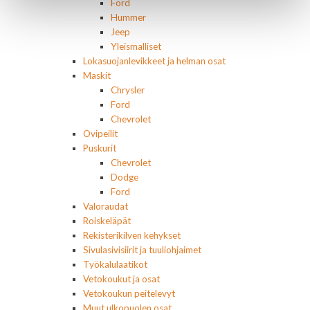
Ford
Hummer
Jeep
Yleismalliset
Lokasuojanlevikkeet ja helman osat
Maskit
Chrysler
Ford
Chevrolet
Ovipeilit
Puskurit
Chevrolet
Dodge
Ford
Valoraudat
Roiskeläpät
Rekisterikilven kehykset
Sivulasivisiirit ja tuuliohjaimet
Työkalulaatikot
Vetokoukut ja osat
Vetokoukun peitelevyt
Muut ulkopuolen osat