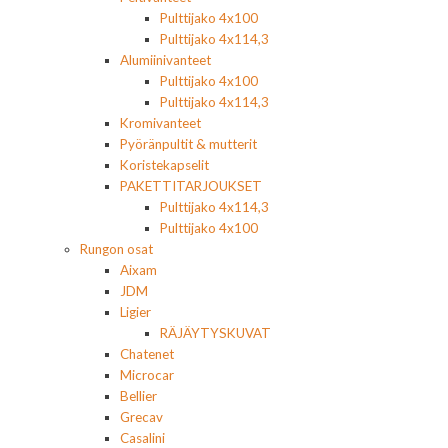
Pulttijako 4x100
Pulttijako 4x114,3
Alumiinivanteet
Pulttijako 4x100
Pulttijako 4x114,3
Kromivanteet
Pyöränpultit & mutterit
Koristekapselit
PAKETTITARJOUKSET
Pulttijako 4x114,3
Pulttijako 4x100
Rungon osat
Aixam
JDM
Ligier
RÄJÄYTYSKUVAT
Chatenet
Microcar
Bellier
Grecav
Casalini