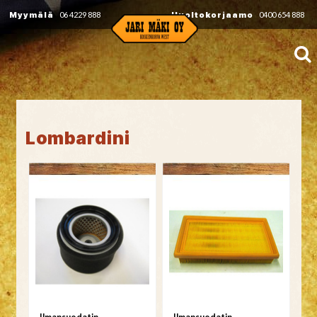
Myymälä
06 4229 888
Huoltokorjaamo
0400 654 888
Lombardini