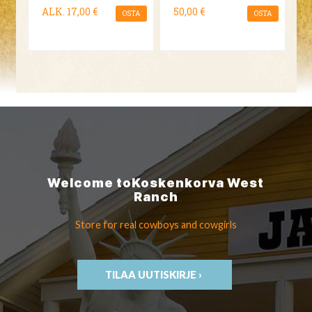
ALK.
17,00 €
50,00 €
OSTA
OSTA
Welcome to
Koskenkorva
West
Ranch
Store for real cowboys
and cowgirls
TILAA UUTISKIRJE ›