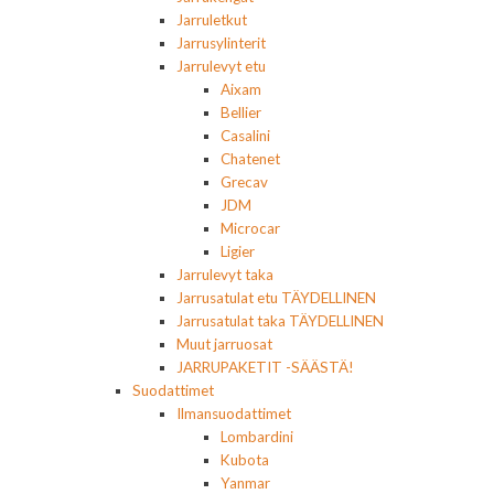
Jarruletkut
Jarrusylinterit
Jarrulevyt etu
Aixam
Bellier
Casalini
Chatenet
Grecav
JDM
Microcar
Ligier
Jarrulevyt taka
Jarrusatulat etu TÄYDELLINEN
Jarrusatulat taka TÄYDELLINEN
Muut jarruosat
JARRUPAKETIT -SÄÄSTÄ!
Suodattimet
Ilmansuodattimet
Lombardini
Kubota
Yanmar