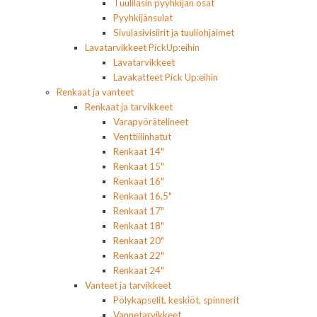
Tuulilasin pyyhkijän osat
Pyyhkijänsulat
Sivulasivisiirit ja tuuliohjaimet
Lavatarvikkeet PickUp:eihin
Lavatarvikkeet
Lavakatteet Pick Up:eihin
Renkaat ja vanteet
Renkaat ja tarvikkeet
Varapyörätelineet
Venttiilinhatut
Renkaat 14"
Renkaat 15"
Renkaat 16"
Renkaat 16,5"
Renkaat 17"
Renkaat 18"
Renkaat 20"
Renkaat 22"
Renkaat 24"
Vanteet ja tarvikkeet
Pölykapselit, keskiöt, spinnerit
Vannetarvikkeet