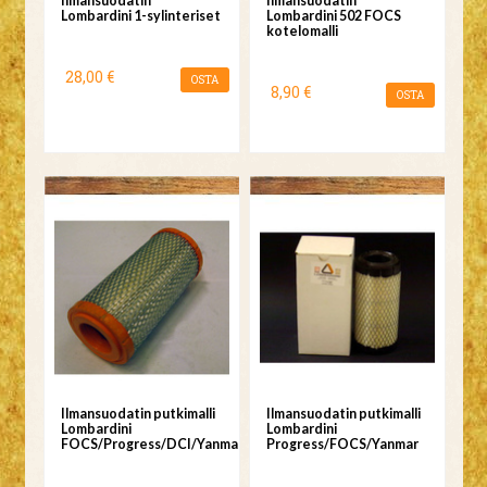
Ilmansuodatin
Ilmansuodatin
Lombardini 1-sylinteriset
Lombardini 502 FOCS
kotelomalli
28,00 €
OSTA
8,90 €
OSTA
Ilmansuodatin putkimalli
Ilmansuodatin putkimalli
Lombardini
Lombardini
FOCS/Progress/DCI/Yanmar
Progress/FOCS/Yanmar