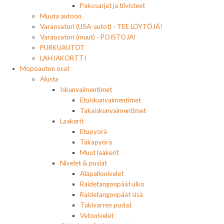
Pakosarjat ja tiivisteet
Muuta autoon
Varaosatori (USA-autot) - TEE LÖYTÖJÄ!
Varaosatori (muut) - POISTOJA!
PURKUAUTOT
LAHJAKORTTI
Mopoauton osat
Alusta
Iskunvaimentimet
Etuiskunvaimentimet
Takaiskunvaimentimet
Laakerit
Etupyörä
Takapyörä
Muut laakerit
Nivelet & puslat
Alapallonivelet
Raidetangonpäät ulko
Raidetangonpäät sisä
Tukivarren puslat
Vetonivelet