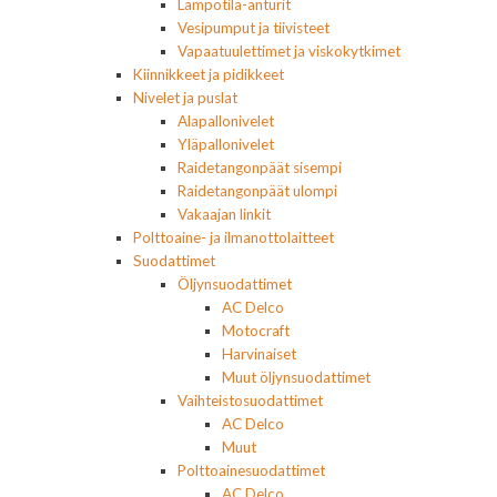
Lämpötila-anturit
Vesipumput ja tiivisteet
Vapaatuulettimet ja viskokytkimet
Kiinnikkeet ja pidikkeet
Nivelet ja puslat
Alapallonivelet
Yläpallonivelet
Raidetangonpäät sisempi
Raidetangonpäät ulompi
Vakaajan linkit
Polttoaine- ja ilmanottolaitteet
Suodattimet
Öljynsuodattimet
AC Delco
Motocraft
Harvinaiset
Muut öljynsuodattimet
Vaihteistosuodattimet
AC Delco
Muut
Polttoainesuodattimet
AC Delco