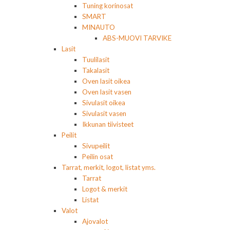
Tuning korinosat
SMART
MINAUTO
ABS-MUOVI TARVIKE
Lasit
Tuulilasit
Takalasit
Oven lasit oikea
Oven lasit vasen
Sivulasit oikea
Sivulasit vasen
Ikkunan tiivisteet
Peilit
Sivupeilit
Peilin osat
Tarrat, merkit, logot, listat yms.
Tarrat
Logot & merkit
Listat
Valot
Ajovalot