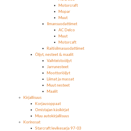
Motorcraft
Mopar
Muut
Ilmansuodattimet
AC Delco
Muut
Motorcaft
Raitisilmasuodattimet
Öljyt, nesteet & maalit
Vaihteistoöljyt
Jarrunesteet
Moottoriöljyt
Liimat ja massat
Muut nesteet
Maalit
Kirjallisuus
Korjausoppaat
Omistajan käsikirjat
Muu autokirjallisuus
Korinosat
Starcraft levikesarja 97-03