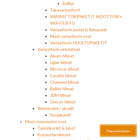
Bellier
Takavariaattorit
VARIAATTORIPAKETIT MOOTTORI+
VAIHTEISTO
Variaattorin puslat & liukupalat
Muut variaattorin osat
Variaattorin HUOLTOPAKETIT
Variaattorin vetohihnat
Aixam hihnat
Ligier hihnat
Microcar hihnat
Casalini hihnat
Chatenet hihnat
Bellier hihnat
JDM hihnat
Grecav hihnat
Vetonivelet / akselit
Suojakumit
Muut mopoauton osat
Tankinkorkit & lukot
Tilaa uutiskirje ›
Korjaustarvikkeet