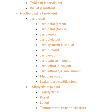
Työkalut ja tarvikkeet
Ruuvit ja mutterit
Huolto-osat ja tarvikkeet
Jarru-osat
Jarrupalat (eteen)
Jarrupalat (taakse)
Jarrukengät
Jarrutiivisteet
Jarrusylinterit ja satulat
Jarrurummut
Jarrulevyt
Jarrusatulan männät
Jarruletkut ja -vaijerit
Jarruliittimet ja ilmausruuvit
Muut jarruosat
Laakerit ja akselitiivisteet
Jäähdyttimet ja osat
Jäähdyttimet
Korkit
Letkut
Termostaatit, kotelot, tiivisteet