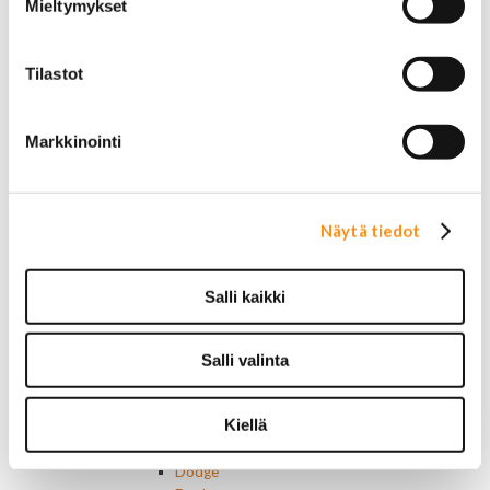
Mieltymykset
Chrysler merkit
Dodge merkit
Ford merkit
Tilastot
Lincoln merkit
Mercury merkit
Oldsmobile merkit
Markkinointi
Plymouth merkit
Pontiac merkit
Muut merkit
Merkit ja logot
Näytä tiedot
Tarrat
Ulkopuolen varusteet ja ehostus
Astinlaudat ja -putket
Salli kaikki
Aurinkolipat
Erikoiskeulamerkit
Kromilistat
Salli valinta
Kromikoristeet
Cadillac
Kiellä
Chevrolet
Chrysler
Dodge