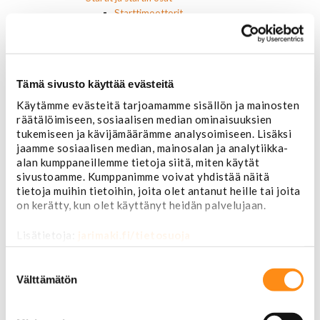
Starttimoottorit
Starttimoottorin osat
Sytytysosat
Sähköosat
Ajovalokytkimet
Tämä sivusto käyttää evästeitä
Jarruvalokytkimet
Keskuslukon kytkimet
Käytämme evästeitä tarjoamamme sisällön ja mainosten
Lasinnostimen kytkimet
räätälöimiseen, sosiaalisen median ominaisuuksien
tukemiseen ja kävijämäärämme analysoimiseen. Lisäksi
Lämmityslaitteen osat
jaamme sosiaalisen median, mainosalan ja analytiikka-
Muut kytkimet ja sähköosat
alan kumppaneillemme tietoja siitä, miten käytät
Nelivedon kytkimet
sivustoamme. Kumppanimme voivat yhdistää näitä
Ovivalokykimet
tietoja muihin tietoihin, joita olet antanut heille tai joita
Releet ja sulakkeet
on kerätty, kun olet käyttänyt heidän palvelujaan.
Vakionopeudensäätimen osat
Tarrat, tunnukset, logot, merkit
Lisätietoja:
jarimaki.fi/tietosuoja
Alkuperäiset tarrat ja teipit
Käytetyt alkuperäismerkit
Suostumuksen
AMC merkit
valinta
Välttämätön
Buick merkit
Cadillac merkit
Chevrolet merkit