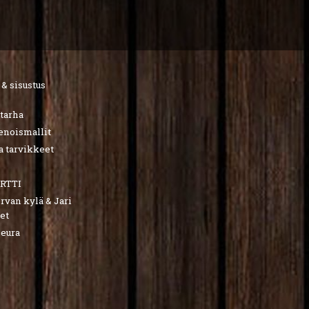
 & sisustus
utarha
ienoismallit
a tarvikkeet
RTTI
van kylä & Jari
et
seura