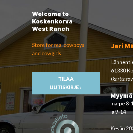
Welcome to
Koskenkorva
West Ranch
Store for real cowboys
Jari M
and cowgirls
Lännenti
61330 Ko
(
karttasov
TILAA
UUTISKIRJE ›
Myymäl
ma-pe 8-
la 9-14
Kesän 202