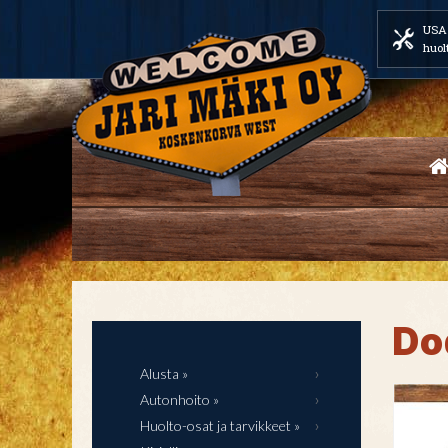
USA 
huol
Do
Alusta »
Autonhoito »
Huolto-osat ja tarvikkeet »