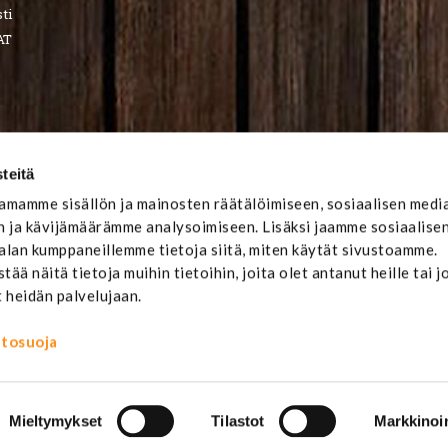
ti
AT
teitä
mamme sisällön ja mainosten räätälöimiseen, sosiaalisen medi
 ja kävijämäärämme analysoimiseen. Lisäksi jaamme sosiaalise
-alan kumppaneillemme tietoja siitä, miten käytät sivustoamme.
ä näitä tietoja muihin tietoihin, joita olet antanut heille tai j
t heidän palvelujaan.
ietosuoja
Mieltymykset
Tilastot
Markkinoin