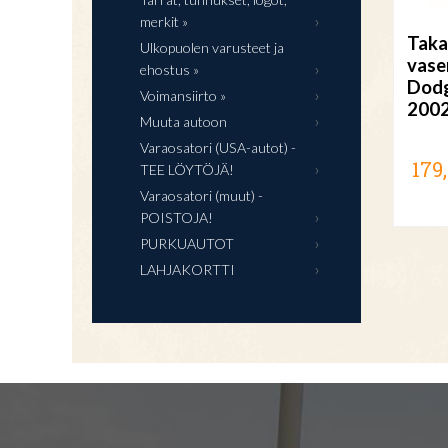
merkit »
Taka
Ulkopuolen varusteet ja
vas
ehostus »
Dod
Voimansiirto »
200
Muuta autoon
Varaosatori (USA-autot) -
179
TEE LÖYTÖJÄ!
Varaosatori (muut) -
POISTOJA!
PURKUAUTOT
LAHJAKORTTI