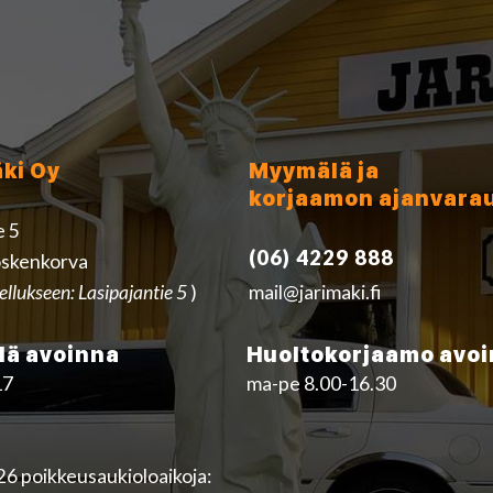
äki Oy
Myymälä ja
korjaamon ajanvara
e 5
(06) 4229 888
skenkorva
ellukseen: Lasipajantie 5
)
mail@jarimaki.fi
ä avoinna
Huoltokorjaamo avo
17
ma-pe 8.00-16.30
6 poikkeusaukioloaikoja: