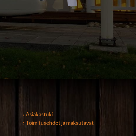
› Asiakastuki
› Toimitusehdot ja maksutavat