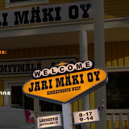
us:
inna