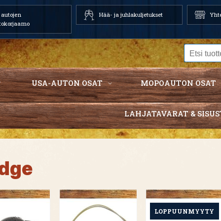
autojen
Hää- ja juhlakuljetukset
Yhte
tokorjaamo
USA-AUTON OSAT
MOPOAUTON OSAT
LAHJATAVARAT & SISUS
dge