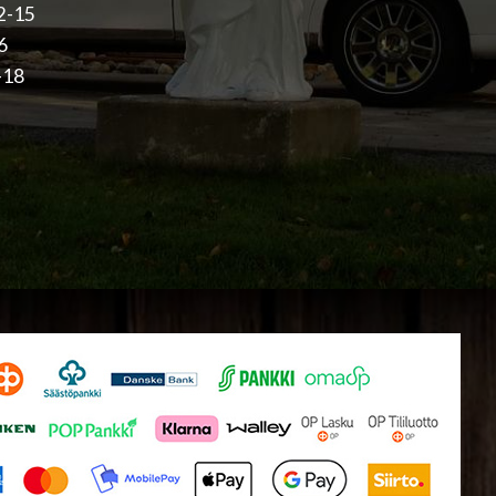
12-15
16
-18