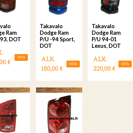
valo
Takavalo
Takavalo
ge Ram
Dodge Ram
Dodge Ram
-93, DOT
P/U -94 Sport,
P/U 94-01
DOT
Lexus, DOT
K.
ALK.
ALK.
OSTA
00 €
OSTA
OSTA
180,00 €
220,00 €