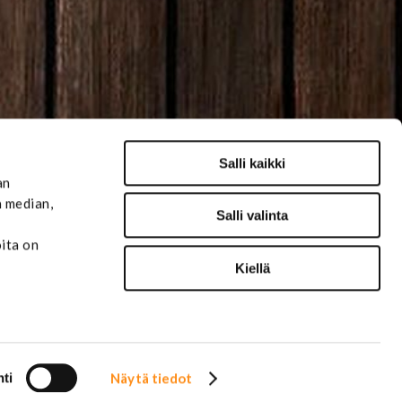
Salli kaikki
an
n median,
Salli valinta
oita on
Kiellä
ti
Näytä tiedot
Tilaa uutiskirje ›