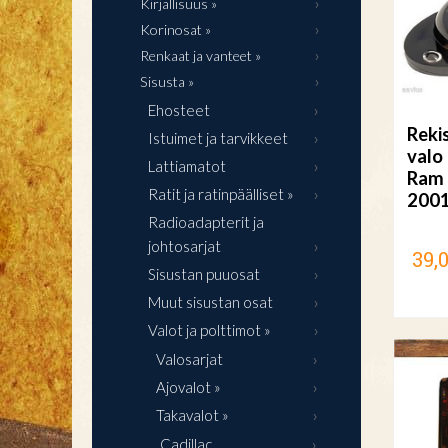
Kirjallisuus »
Korinosat »
Renkaat ja vanteet »
Sisusta »
Ehosteet
Rekis
Istuimet ja tarvikkeet
valo
Lattiamatot
Ram 
Ratit ja ratinpäälliset »
200
Radioadapterit ja
johtosarjat
39,
Sisustan puuosat
Muut sisustan osat
Valot ja polttimot »
Valosarjat
Ajovalot »
Takavalot »
Cadillac