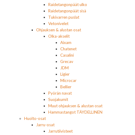
Raidetangonpäät ulko
Raidetangonpäät sisä
Tukivarren puslat
Vetonivelet
Ohjauksen & alustan osat
Olka-akselit
Aixam
Chatenet
Casalini
Grecav
JDM
Ligier
Microcar
Bellier
Pyörän navat
Suojakumit
Muut ohjauksen & alustan osat
Hammastangot TÄYDELLINEN
Huolto-osat
Jarru-osat
Jarrutiivisteet