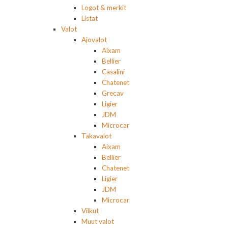
Logot & merkit
Listat
Valot
Ajovalot
Aixam
Bellier
Casalini
Chatenet
Grecav
Ligier
JDM
Microcar
Takavalot
Aixam
Bellier
Chatenet
Ligier
JDM
Microcar
Vilkut
Muut valot