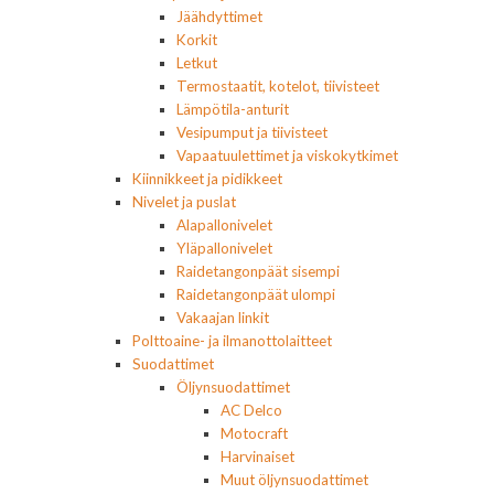
Jäähdyttimet
Korkit
Letkut
Termostaatit, kotelot, tiivisteet
Lämpötila-anturit
Vesipumput ja tiivisteet
Vapaatuulettimet ja viskokytkimet
Kiinnikkeet ja pidikkeet
Nivelet ja puslat
Alapallonivelet
Yläpallonivelet
Raidetangonpäät sisempi
Raidetangonpäät ulompi
Vakaajan linkit
Polttoaine- ja ilmanottolaitteet
Suodattimet
Öljynsuodattimet
AC Delco
Motocraft
Harvinaiset
Muut öljynsuodattimet