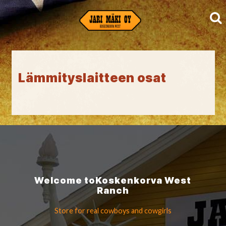
Lämmityslaitteen osat
Welcome to
Koskenkorva
West
Ranch
Store for real cowboys
and cowgirls