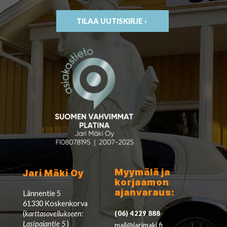
TILAA UUTISKIRJE ›
Myymälä ja
Jari Mäki Oy
korjaamon
ajanvaraus:
Lännentie 5
61330 Koskenkorva
(
karttasovellukseen:
(06) 4229 888
Lasipajantie 5
)
mail@jarimaki.fi