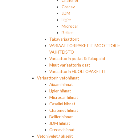
Chatenet
Grecav
JDM
Ligier
Microcar
Bellier
Takavariaattorit
VARIAATTORIPAKETIT MOOTTORI+
VAIHTEISTO
Variaattorin puslat & liukupalat
Muut variaattorin osat
Variaattorin HUOLTOPAKETIT
Variaattorin vetohihnat
Aixam hihnat
Ligier hihnat
Microcar hihnat
Casalini hihnat
Chatenet hihnat
Bellier hihnat
JDM hihnat
Grecav hihnat
Vetonivelet / akselit