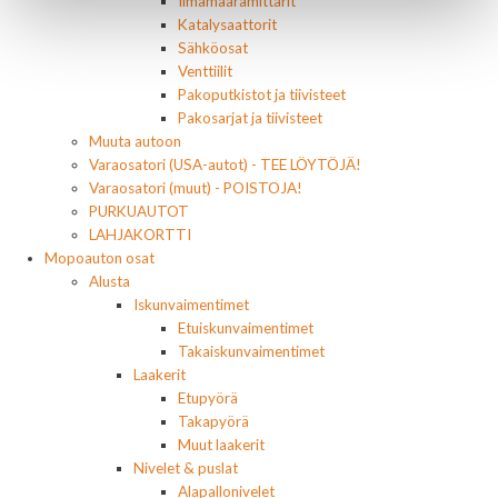
Ilmamäärämittarit
Katalysaattorit
Sähköosat
Venttiilit
Pakoputkistot ja tiivisteet
Pakosarjat ja tiivisteet
Muuta autoon
Varaosatori (USA-autot) - TEE LÖYTÖJÄ!
Varaosatori (muut) - POISTOJA!
PURKUAUTOT
LAHJAKORTTI
Mopoauton osat
Alusta
Iskunvaimentimet
Etuiskunvaimentimet
Takaiskunvaimentimet
Laakerit
Etupyörä
Takapyörä
Muut laakerit
Nivelet & puslat
Alapallonivelet