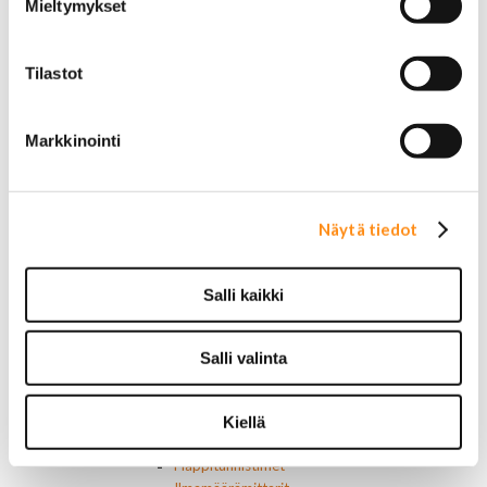
Mieltymykset
Sivulasivisiirit ja tuuliohjaimet
Työkalulaatikot
Vetokoukut ja osat
Tilastot
Vetokoukun peitelevyt
Muut ulkopuolen osat
Voimansiirto
Markkinointi
Ristikot ja tukilaakerit
Laakerit, muut
Tiivisteet
Vaihteisto-osat
Näytä tiedot
Vetoakselit ja suojakumit
Moottorin osat
Moottorin tiivisteet
Salli kaikki
Moottorin ehostusosat
Muut moottorin osat
Hihnat
Salli valinta
Kiristimet
Kauttakulkupyörät
Öljynpaineanturit
Kiellä
Päästölaitteet
Happitunnistimet