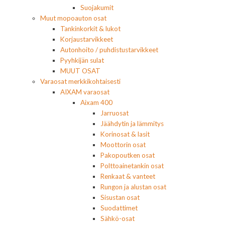
Suojakumit
Muut mopoauton osat
Tankinkorkit & lukot
Korjaustarvikkeet
Autonhoito / puhdistustarvikkeet
Pyyhkijän sulat
MUUT OSAT
Varaosat merkkikohtaisesti
AIXAM varaosat
Aixam 400
Jarruosat
Jäähdytin ja lämmitys
Korinosat & lasit
Moottorin osat
Pakopoutken osat
Polttoainetankin osat
Renkaat & vanteet
Rungon ja alustan osat
Sisustan osat
Suodattimet
Sähkö-osat