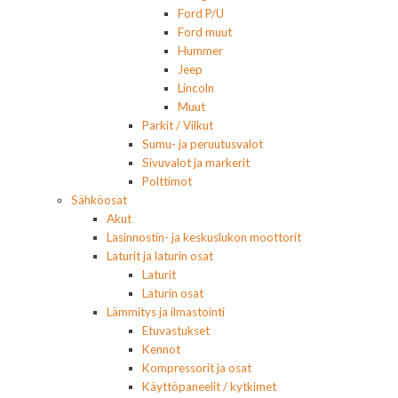
Ford P/U
Ford muut
Hummer
Jeep
Lincoln
Muut
Parkit / Vilkut
Sumu- ja peruutusvalot
Sivuvalot ja markerit
Polttimot
Sähköosat
Akut
Lasinnostin- ja keskuslukon moottorit
Laturit ja laturin osat
Laturit
Laturin osat
Lämmitys ja ilmastointi
Etuvastukset
Kennot
Kompressorit ja osat
Käyttöpaneelit / kytkimet