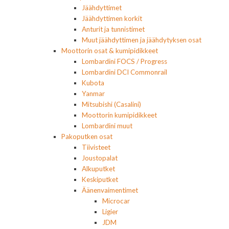
Jäähdyttimet
Jäähdyttimen korkit
Anturit ja tunnistimet
Muut jäähdyttimen ja jäähdytyksen osat
Moottorin osat & kumipidikkeet
Lombardini FOCS / Progress
Lombardini DCI Commonrail
Kubota
Yanmar
Mitsubishi (Casalini)
Moottorin kumipidikkeet
Lombardini muut
Pakoputken osat
Tiivisteet
Joustopalat
Alkuputket
Keskiputket
Äänenvaimentimet
Microcar
Ligier
JDM