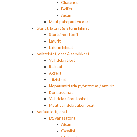
Chatenet
Bellier
Aixam
Muut pakoputken osat
Startit, laturit & laturin hihnat
Starttimoottorit
Laturit
Laturin hihnat
Vaihteistot, osat & tarvikkeet
Vaihdelaatikot
Rattaat
Akselit
Tiivisteet
Nopeusmittarin pyörittimet / anturit
Korjaussarjat
Vaihdelaatikon lohkot
Muut vaihdelaatikon osat
Variaattorit, osat
Etuvariaattorit
Aixam
Casalini