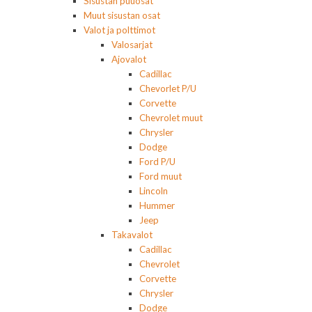
Sisustan puuosat
Muut sisustan osat
Valot ja polttimot
Valosarjat
Ajovalot
Cadillac
Chevorlet P/U
Corvette
Chevrolet muut
Chrysler
Dodge
Ford P/U
Ford muut
Lincoln
Hummer
Jeep
Takavalot
Cadillac
Chevrolet
Corvette
Chrysler
Dodge