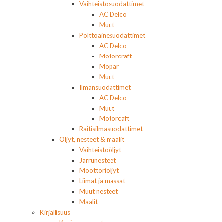
Vaihteistosuodattimet
AC Delco
Muut
Polttoainesuodattimet
AC Delco
Motorcraft
Mopar
Muut
Ilmansuodattimet
AC Delco
Muut
Motorcaft
Raitisilmasuodattimet
Öljyt, nesteet & maalit
Vaihteistoöljyt
Jarrunesteet
Moottoriöljyt
Liimat ja massat
Muut nesteet
Maalit
Kirjallisuus