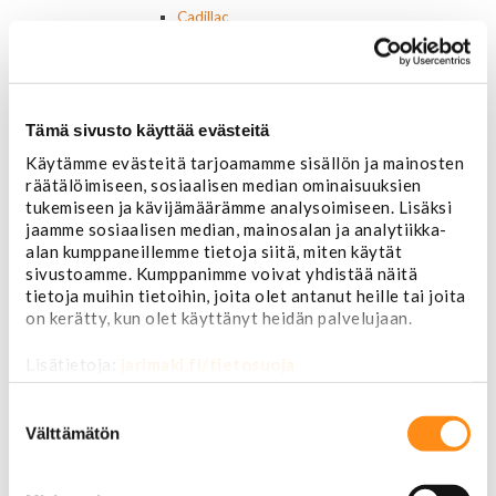
Cadillac
Chevrolet
Chrysler
Dodge
Ford
Tämä sivusto käyttää evästeitä
Hummer
Jeep
Käytämme evästeitä tarjoamamme sisällön ja mainosten
Yleismalliset
räätälöimiseen, sosiaalisen median ominaisuuksien
Lokasuojanlevikkeet ja helman osat
tukemiseen ja kävijämäärämme analysoimiseen. Lisäksi
Maskit
jaamme sosiaalisen median, mainosalan ja analytiikka-
Chrysler
alan kumppaneillemme tietoja siitä, miten käytät
sivustoamme. Kumppanimme voivat yhdistää näitä
Ford
tietoja muihin tietoihin, joita olet antanut heille tai joita
Chevrolet
on kerätty, kun olet käyttänyt heidän palvelujaan.
Ovipeilit
Puskurit
Lisätietoja:
jarimaki.fi/tietosuoja
Chevrolet
Dodge
Suostumuksen
Ford
valinta
Välttämätön
Valoraudat
Roiskeläpät
Rekisterikilven kehykset