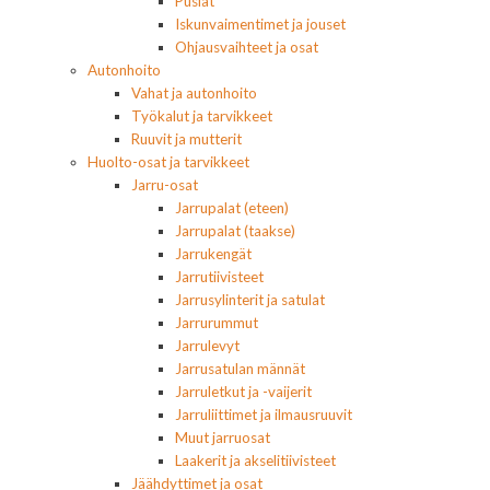
Puslat
Iskunvaimentimet ja jouset
Ohjausvaihteet ja osat
Autonhoito
Vahat ja autonhoito
Työkalut ja tarvikkeet
Ruuvit ja mutterit
Huolto-osat ja tarvikkeet
Jarru-osat
Jarrupalat (eteen)
Jarrupalat (taakse)
Jarrukengät
Jarrutiivisteet
Jarrusylinterit ja satulat
Jarrurummut
Jarrulevyt
Jarrusatulan männät
Jarruletkut ja -vaijerit
Jarruliittimet ja ilmausruuvit
Muut jarruosat
Laakerit ja akselitiivisteet
Jäähdyttimet ja osat