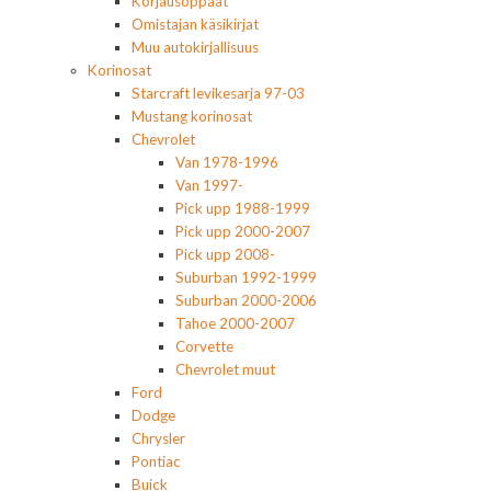
Korjausoppaat
Omistajan käsikirjat
Muu autokirjallisuus
Korinosat
Starcraft levikesarja 97-03
Mustang korinosat
Chevrolet
Van 1978-1996
Van 1997-
Pick upp 1988-1999
Pick upp 2000-2007
Pick upp 2008-
Suburban 1992-1999
Suburban 2000-2006
Tahoe 2000-2007
Corvette
Chevrolet muut
Ford
Dodge
Chrysler
Pontiac
Buick