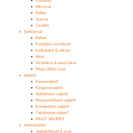
Chatenet
Microcar
Bellier
Grecav
Casalini
Sähköosat
Releet
Pyyhkijän moottorit
Katkaisijat & viikset
Akut
Virtalukot & muut lukot
Muut sähkö-osat
Vaijerit
Kaasuvaijerit
Käsijarruvaijerit
Vaihteiston vaijerit
Nopeusmittarin vaijerit
Konepeiton vaijerit
Takaluukun vaijerit
MUUT VAIJERIT
Voimansiirto
Jäähdyttimet & osat