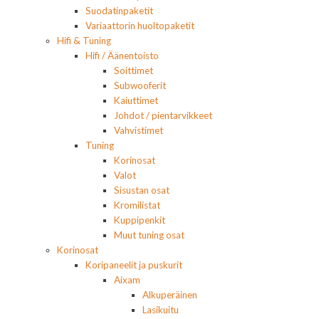
Suodatinpaketit
Variaattorin huoltopaketit
Hifi & Tuning
Hifi / Äänentoisto
Soittimet
Subwooferit
Kaiuttimet
Johdot / pientarvikkeet
Vahvistimet
Tuning
Korinosat
Valot
Sisustan osat
Kromilistat
Kuppipenkit
Muut tuning osat
Korinosat
Koripaneelit ja puskurit
Aixam
Alkuperäinen
Lasikuitu