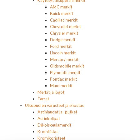
Käytetyt alkuperäismerkit
AMC merkit
Buick merkit
Cadillac merkit
Chevrolet merkit
Chrysler merkit
Dodge merkit
Ford merkit
Lincoln merkit
Mercury merkit
Oldsmobile merkit
Plymouth merkit
Pontiac merkit
Muut merkit
Merkit ja logot
Tarrat
Ulkopuolen varusteet ja ehostus
Astinlaudat ja -putket
Aurinkolipat
Erikoiskeulamerkit
Kromilistat
Kromikoristeet