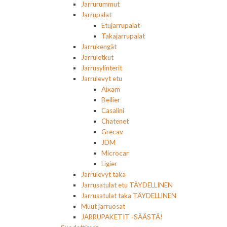
Jarrurummut
Jarrupalat
Etujarrupalat
Takajarrupalat
Jarrukengät
Jarruletkut
Jarrusylinterit
Jarrulevyt etu
Aixam
Bellier
Casalini
Chatenet
Grecav
JDM
Microcar
Ligier
Jarrulevyt taka
Jarrusatulat etu TÄYDELLINEN
Jarrusatulat taka TÄYDELLINEN
Muut jarruosat
JARRUPAKETIT -SÄÄSTÄ!