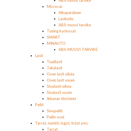
ABS-muovi tarvike
Microcar
Alkuperäinen
Lasikuitu
ABS-muovi tarvike
Tuning korinosat
SMART
MINAUTO
ABS-MUOVI TARVIKE
Lasit
Tuulilasit
Takalasit
Oven lasit oikea
Oven lasit vasen
Sivulasit oikea
Sivulasit vasen
Ikkunan tiivisteet
Peilit
Sivupeilit
Peilin osat
Tarrat, merkit, logot, listat yms.
Tarrat