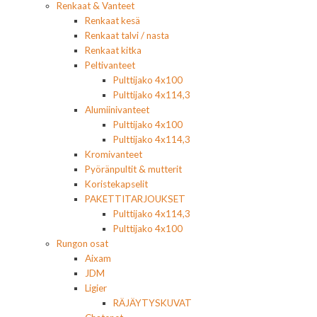
Renkaat & Vanteet
Renkaat kesä
Renkaat talvi / nasta
Renkaat kitka
Peltivanteet
Pulttijako 4x100
Pulttijako 4x114,3
Alumiinivanteet
Pulttijako 4x100
Pulttijako 4x114,3
Kromivanteet
Pyöränpultit & mutterit
Koristekapselit
PAKETTITARJOUKSET
Pulttijako 4x114,3
Pulttijako 4x100
Rungon osat
Aixam
JDM
Ligier
RÄJÄYTYSKUVAT