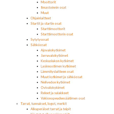
Moottorit
Ilmastoinnin osat
Muut
Ohjainlaitteet
Startit ja startin osat
Starttimoottorit
Starttimoottorin osat
Sytytysosat
Sähköosat
Ajovalokytkimet
Jarruvalokytkimet
Keskuslukon kytkimet
Lasinnostimen kytkimet
Lämmityslaitteen osat
Muut kytkimet ja sähköosat
Nelivedon kytkimet
Ovivalokykimet
Releet ja sulakkeet
Vakionopeudensäätimen osat
Tarrat, tunnukset, logot, merkit
Alkuperäiset tarrat ja teipit