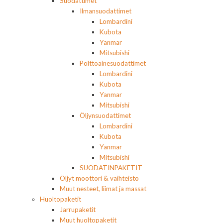
Suodattimet
Ilmansuodattimet
Lombardini
Kubota
Yanmar
Mitsubishi
Polttoainesuodattimet
Lombardini
Kubota
Yanmar
Mitsubishi
Öljynsuodattimet
Lombardini
Kubota
Yanmar
Mitsubishi
SUODATINPAKETIT
Öljyt moottori & vaihteisto
Muut nesteet, liimat ja massat
Huoltopaketit
Jarrupaketit
Muut huoltopaketit