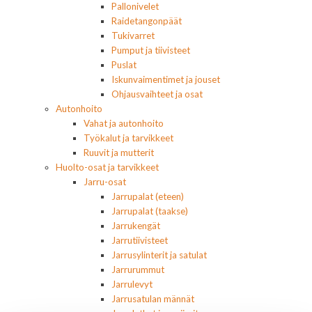
Pallonivelet
Raidetangonpäät
Tukivarret
Pumput ja tiivisteet
Puslat
Iskunvaimentimet ja jouset
Ohjausvaihteet ja osat
Autonhoito
Vahat ja autonhoito
Työkalut ja tarvikkeet
Ruuvit ja mutterit
Huolto-osat ja tarvikkeet
Jarru-osat
Jarrupalat (eteen)
Jarrupalat (taakse)
Jarrukengät
Jarrutiivisteet
Jarrusylinterit ja satulat
Jarrurummut
Jarrulevyt
Jarrusatulan männät