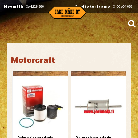
Myymälä
06 4229 888
Huoltokorjaamo
0400 654 888
Motorcraft