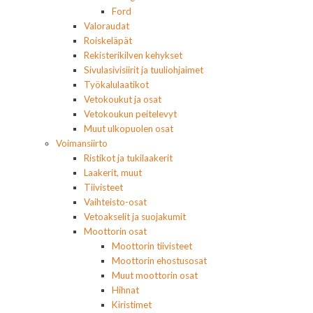
Ford
Valoraudat
Roiskeläpät
Rekisterikilven kehykset
Sivulasivisiirit ja tuuliohjaimet
Työkalulaatikot
Vetokoukut ja osat
Vetokoukun peitelevyt
Muut ulkopuolen osat
Voimansiirto
Ristikot ja tukilaakerit
Laakerit, muut
Tiivisteet
Vaihteisto-osat
Vetoakselit ja suojakumit
Moottorin osat
Moottorin tiivisteet
Moottorin ehostusosat
Muut moottorin osat
Hihnat
Kiristimet