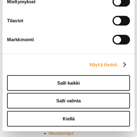
Mieltymykset
AC Delco
Motocraft
Harvinaiset
Tilastot
Muut öljynsuodattimet
Vaihteistosuodattimet
AC Delco
Markkinointi
Muut
Polttoainesuodattimet
AC Delco
Motorcraft
Näytä tiedot
Mopar
Muut
Ilmansuodattimet
Salli kaikki
AC Delco
Muut
Salli valinta
Motorcaft
Raitisilmasuodattimet
Öljyt, nesteet & maalit
Kiellä
Vaihteistoöljyt
Jarrunesteet
Moottoriöljyt