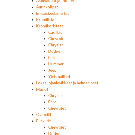
Astinlaudat ja -putket
Aurinkolipat
Erikoiskeulamerkit
Kromilistat
Kromikoristeet
Cadillac
Chevrolet
Chrysler
Dodge
Ford
Hummer
Jeep
Yleismalliset
Lokasuojanlevikkeet ja helman osat
Maskit
Chrysler
Ford
Chevrolet
Ovipeilit
Puskurit
Chevrolet
Dodge