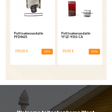
Polttoainesuodatin
Polttoainesuodatin
PFD4625
YF1Z-9155-CA
199,00 €
39,00 €
OSTA
OSTA