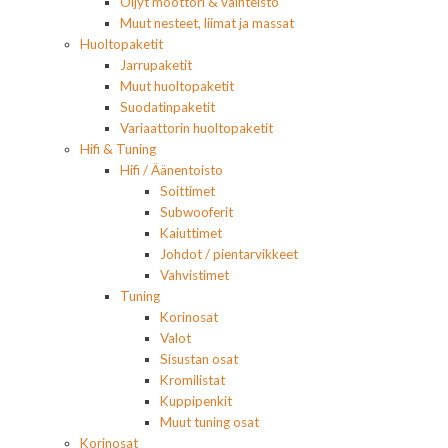
Öljyt moottori & vaihteisto
Muut nesteet, liimat ja massat
Huoltopaketit
Jarrupaketit
Muut huoltopaketit
Suodatinpaketit
Variaattorin huoltopaketit
Hifi & Tuning
Hifi / Äänentoisto
Soittimet
Subwooferit
Kaiuttimet
Johdot / pientarvikkeet
Vahvistimet
Tuning
Korinosat
Valot
Sisustan osat
Kromilistat
Kuppipenkit
Muut tuning osat
Korinosat