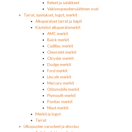
Releet ja sulakkeet
Vakionopeudensäätimen osat
Tarrat, tunnukset, logot, merkit
Alkuperäiset tarrat ja teipit
Käytetyt alkuperäismerkit
AMC merkit
Buick merkit
Cadillac merkit
Chevrolet merkit
Chrysler merkit
Dodge merkit
Ford merkit
Lincoln merkit
Mercury merkit
Oldsmobile merkit
Plymouth merkit
Pontiac merkit
Muut merkit
Merkit ja logot
Tarrat
Ulkopuolen varusteet ja ehostus