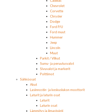
Cadillac
Chevrolet
Corvette
Chrysler
Dodge
Ford P/U
Ford muut
Hummer
Jeep
Lincoln
Muut
Parkit / Vilkut
Sumu- ja peruutusvalot
Sivuvalot ja markerit
Polttimot
Sähköosat
Akut
Lasinnostin- ja keskuslukon moottorit
Laturit ja laturin osat
Laturit
Laturin osat
Lämmitys ja ilmastointi