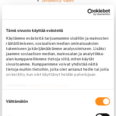
Jarruletkut ja -vaijerit
Jarruliittimet ja ilmausruuvit
Muut jarruosat
Laakerit ja akselitiivisteet
Jäähdyttimet ja osat
Jäähdyttimet
Tämä sivusto käyttää evästeitä
Korkit
Käytämme evästeitä tarjoamamme sisällön ja mainosten
Letkut
räätälöimiseen, sosiaalisen median ominaisuuksien
Termostaatit, kotelot, tiivisteet
tukemiseen ja kävijämäärämme analysoimiseen. Lisäksi
Lämpötila-anturit
jaamme sosiaalisen median, mainosalan ja analytiikka-
Vesipumput ja tiivisteet
alan kumppaneillemme tietoja siitä, miten käytät
Vapaatuulettimet ja viskokytkimet
sivustoamme. Kumppanimme voivat yhdistää näitä
Kiinnikkeet ja pidikkeet
tietoja muihin tietoihin, joita olet antanut heille tai joita
Nivelet ja puslat
on kerätty, kun olet käyttänyt heidän palvelujaan.
Alapallonivelet
Yläpallonivelet
Lisätietoja:
jarimaki.fi/tietosuoja
Raidetangonpäät sisempi
Raidetangonpäät ulompi
Suostumuksen
Vakaajan linkit
valinta
Välttämätön
Polttoaine- ja ilmanottolaitteet
Suodattimet
Öljynsuodattimet