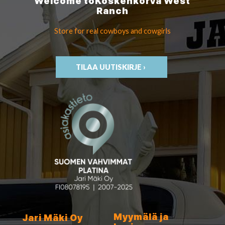
Welcome to
Koskenkorva
West
Ranch
Store for real cowboys
and cowgirls
TILAA UUTISKIRJE ›
Myymälä ja
Jari Mäki Oy