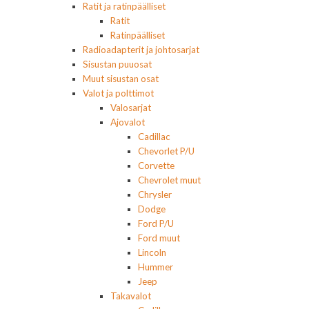
Ratit ja ratinpäälliset
Ratit
Ratinpäälliset
Radioadapterit ja johtosarjat
Sisustan puuosat
Muut sisustan osat
Valot ja polttimot
Valosarjat
Ajovalot
Cadillac
Chevorlet P/U
Corvette
Chevrolet muut
Chrysler
Dodge
Ford P/U
Ford muut
Lincoln
Hummer
Jeep
Takavalot