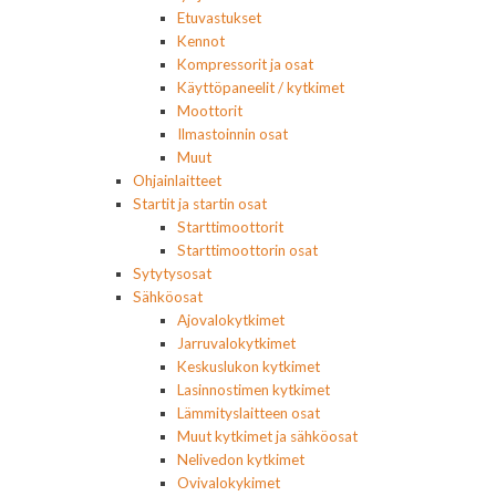
Etuvastukset
Kennot
Kompressorit ja osat
Käyttöpaneelit / kytkimet
Moottorit
Ilmastoinnin osat
Muut
Ohjainlaitteet
Startit ja startin osat
Starttimoottorit
Starttimoottorin osat
Sytytysosat
Sähköosat
Ajovalokytkimet
Jarruvalokytkimet
Keskuslukon kytkimet
Lasinnostimen kytkimet
Lämmityslaitteen osat
Muut kytkimet ja sähköosat
Nelivedon kytkimet
Ovivalokykimet