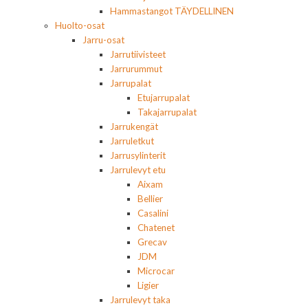
Hammastangot TÄYDELLINEN
Huolto-osat
Jarru-osat
Jarrutiivisteet
Jarrurummut
Jarrupalat
Etujarrupalat
Takajarrupalat
Jarrukengät
Jarruletkut
Jarrusylinterit
Jarrulevyt etu
Aixam
Bellier
Casalini
Chatenet
Grecav
JDM
Microcar
Ligier
Jarrulevyt taka