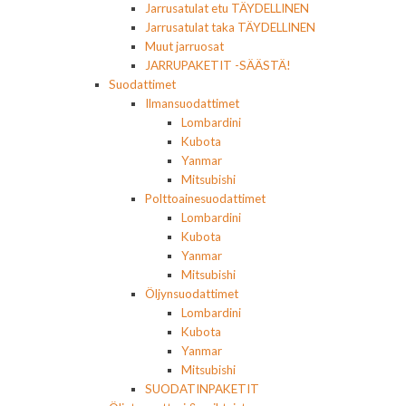
Jarrusatulat etu TÄYDELLINEN
Jarrusatulat taka TÄYDELLINEN
Muut jarruosat
JARRUPAKETIT -SÄÄSTÄ!
Suodattimet
Ilmansuodattimet
Lombardini
Kubota
Yanmar
Mitsubishi
Polttoainesuodattimet
Lombardini
Kubota
Yanmar
Mitsubishi
Öljynsuodattimet
Lombardini
Kubota
Yanmar
Mitsubishi
SUODATINPAKETIT