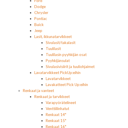
Ford
Dodge
Chrysler
Pontiac
Buick
Jeep
Lasit, ikkunatarvikkeet
Sivulasit/takalasit
Tuulilasit
Tuulilasin pyyhkijän osat
Pyyhkijänsulat
Sivulasivisiirit ja tuuliohjaimet
Lavatarvikkeet PickUp:eihin
Lavatarvikkeet
Lavakatteet Pick Up:eihin
Renkaat ja vanteet
Renkaat ja tarvikkeet
Varapyörätelineet
Venttiilinhatut
Renkaat 14"
Renkaat 15"
Renkaat 16"