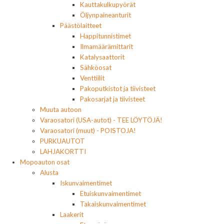
Kauttakulkupyörät
Öljynpaineanturit
Päästölaitteet
Happitunnistimet
Ilmamäärämittarit
Katalysaattorit
Sähköosat
Venttiilit
Pakoputkistot ja tiivisteet
Pakosarjat ja tiivisteet
Muuta autoon
Varaosatori (USA-autot) - TEE LÖYTÖJÄ!
Varaosatori (muut) - POISTOJA!
PURKUAUTOT
LAHJAKORTTI
Mopoauton osat
Alusta
Iskunvaimentimet
Etuiskunvaimentimet
Takaiskunvaimentimet
Laakerit