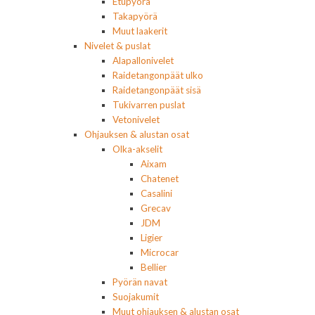
Etupyörä
Takapyörä
Muut laakerit
Nivelet & puslat
Alapallonivelet
Raidetangonpäät ulko
Raidetangonpäät sisä
Tukivarren puslat
Vetonivelet
Ohjauksen & alustan osat
Olka-akselit
Aixam
Chatenet
Casalini
Grecav
JDM
Ligier
Microcar
Bellier
Pyörän navat
Suojakumit
Muut ohjauksen & alustan osat