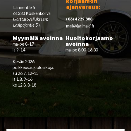
korjaamon
ajanvaraus:
Lännentie 5
61330 Koskenkorva
(
karttasovellukseen:
(06) 4229 888
Lasipajantie 5
)
mail@jarimaki.fi
Myymälä avoinna
Huoltokorjaamo
avoinna
ma-pe 8-17
la 9-14
ma-pe 8.00-16.30
Kesän 2026
poikkeusaukioloaikoja:
su 26.7. 12-15
la 1.8. 9-16
ke 12.8. 8-18